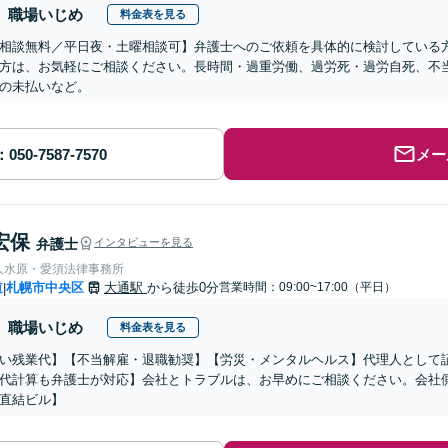
職場いじめ
料金表を見る
相談無料／平日夜・土曜相談可】弁護士へのご依頼を具体的に検討している
方は、お気軽にご相談ください。長時間・過重労働、過労死・過労自死、不
の未払いなど。
メー
宏保
弁護士
インタビューを見る
人水原・愛須法律事務所
道
札幌市中央区
大通駅
から徒歩0分
営業時間：09:00~17:00（平日）
|
職場いじめ
料金表を見る
い残業代】【不当解雇・退職勧奨】【労災・メンタルヘルス】代理人として
代計算も弁護士が対応】会社とトラブルは、お早めにご相談ください。会社
直結ビル】