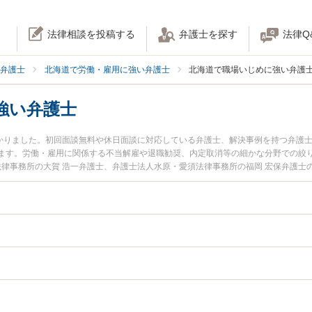
法律相談を投稿する
弁護士を探す
法律Q
弁護士
北海道で労働・雇用に強い弁護士
北海道で職場いじめに強い弁護
強い弁護士
つかりました。初回面談無料や休日面談に対応している弁護士、解決事例を持つ弁護
ます。労働・雇用に関係する不当解雇や退職勧奨、内定取消等の細かな分野での絞
法律事務所の大賀 浩一弁護士、弁護士法人水原・愛須法律事務所の福岡 宏保弁護
した職場いじめのトラブルを今すぐに弁護士に相談したい』『職場いじめのトラブ
北海道内の弁護士に相談予約したい』などでお困りの相談者さんにおすすめです。