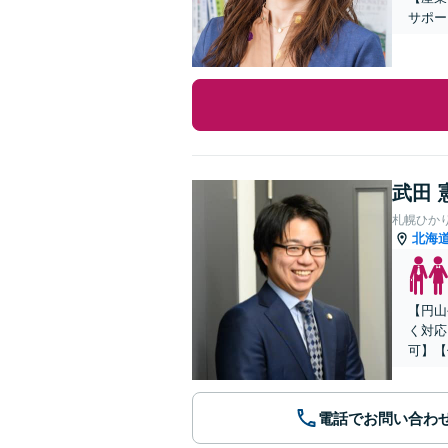
サポー
武田 
札幌ひか
北海
【円山
く対応
可】【
電話でお問い合わ