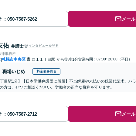
せ
メール
友佑
弁護士
インタビューを見る
法律事務所
道
札幌市中央区
西１１丁目駅
から徒歩1分
営業時間：07:00~20:00（平日）
|
職場いじめ
料金表を見る
1丁目駅1分】【日本労働弁護団に所属】不当解雇や未払いの残業代請求、ハ
の方は、ぜひご相談ください。労働者の正当な権利を守ります。
せ
メール