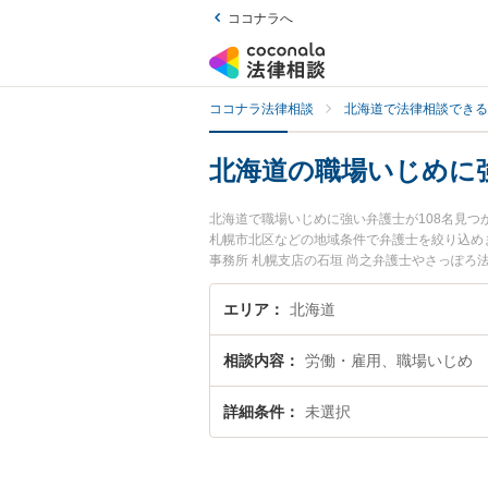
ココナラへ
ココナラ法律相談
北海道で法律相談できる
北海道の職場いじめに
北海道で職場いじめに強い弁護士が108名見
札幌市北区などの地域条件で弁護士を絞り込め
事務所 札幌支店の石垣 尚之弁護士やさっぽろ
目されています。『北海道で土日や夜間に発生
『初回相談無料で職場いじめを法律相談できる
エリア
北海道
相談内容
労働・雇用、職場いじめ
詳細条件
未選択