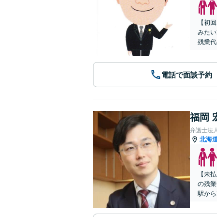
【初回
みたい
残業代
電話で面談予約
福岡 
弁護士法
北海
【未払
の残業
駅から