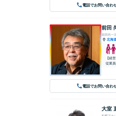
電話でお問い合わ
前田 
前田尚一
北海
【経営
従業員
電話でお問い合わ
大室 
札幌アカ