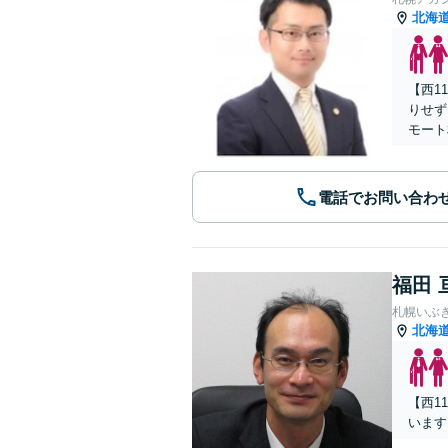
北海
【西1
りせず
モート
電話でお問い合わ
福田 
札幌いぶ
北海
【西1
います