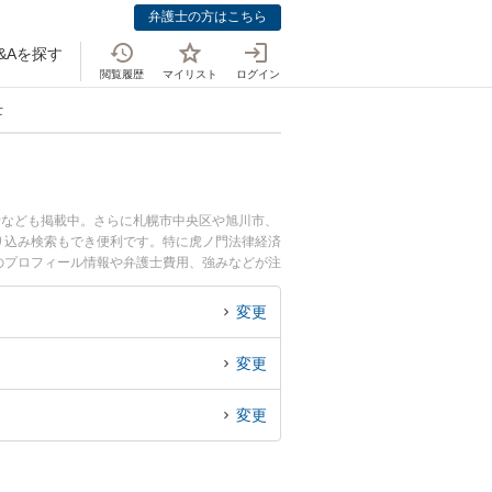
弁護士の方はこちら
&Aを探す
閲覧履歴
マイリスト
ログイン
士
士なども掲載中。さらに札幌市中央区や旭川市、
り込み検索もでき便利です。特に虎ノ門法律経済
士のプロフィール情報や弁護士費用、強みなどが注
ル解決の実績豊富な近くの弁護士を検索したい』
変更
変更
変更