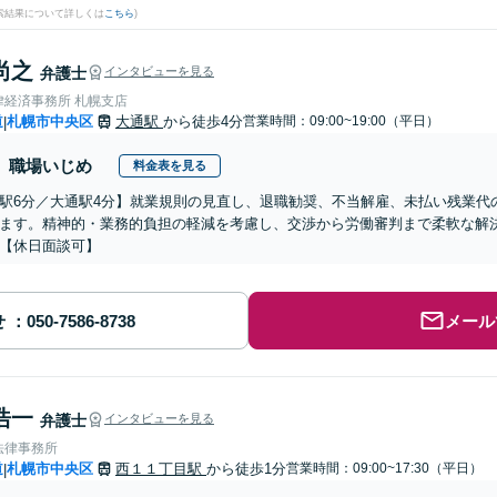
検索結果について詳しくは
こちら
)
尚之
弁護士
インタビューを見る
律経済事務所 札幌支店
道
札幌市中央区
大通駅
から徒歩4分
営業時間：09:00~19:00（平日）
|
職場いじめ
料金表を見る
駅6分／大通駅4分】就業規則の見直し、退職勧奨、不当解雇、未払い残業代
ます。精神的・業務的負担の軽減を考慮し、交渉から労働審判まで柔軟な解
【休日面談可】
せ
メール
浩一
弁護士
インタビューを見る
法律事務所
道
札幌市中央区
西１１丁目駅
から徒歩1分
営業時間：09:00~17:30（平日）
|