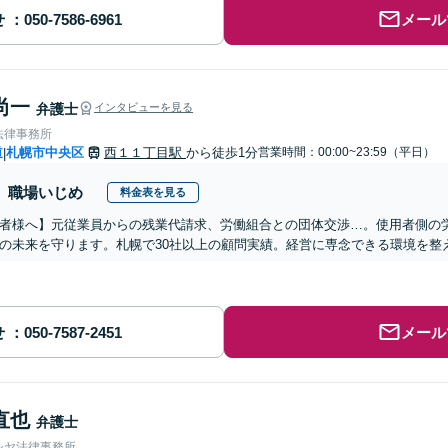
せ
メール
尚一
弁護士
インタビューを見る
法律事務所
道
札幌市中央区
西１１丁目駅
から徒歩1分
営業時間：00:00~23:59（平日）
|
職場いじめ
料金表を見る
者様へ】元従業員からの残業代請求、労働組合との団体交渉…。使用者側の
の未来を守ります。札幌で30社以上の顧問実績。経営に専念できる環境を整
せ
メール
直也
弁護士
シヤ法律事務所