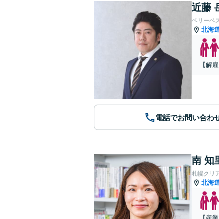
近藤 
ベリーベ
北海
【解雇
電話でお問い合わ
南 知
札幌クリ
北海
【産業