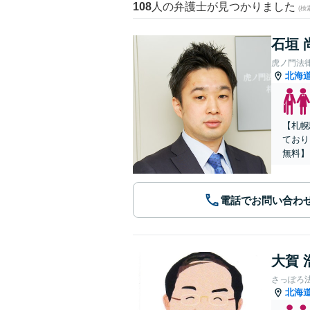
108
人の弁護士が見つかりました
(
石垣 
虎ノ門法
北海
【札幌
ており
無料】
電話でお問い合わ
大賀 
さっぽろ
北海