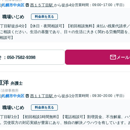
道
札幌市中央区
西１５丁目駅
から徒歩4分
営業時間：09:00~17:00（平日）
|
職場いじめ
料金表を見る
1丁目駅徒歩4分】【休日・夜間相談可】【初回相談無料】未払い残業代請求
ご相談ください。生活の基盤であり、日々の生活に大きく関わる労働問題を
相談可】
せ
メール
亘洋
弁護士
き法律事務所
道
札幌市中央区
西１１丁目駅
から徒歩1分
営業時間：09:30~20:00（平日）
|
職場いじめ
料金表を見る
1丁目駅1分】【初回相談1時間無料】【電話相談可】割増賃金、不当解雇、
。労使双方の対応実績が豊富にあり、独自の解決ノウハウを有しています。