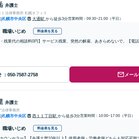
岳
弁護士
スト法律事務所 札幌オフィス
道
札幌市中央区
大通駅
から徒歩3分
営業時間：09:30~21:00（平日）
|
職場いじめ
料金表を見る
・残業代の相談料0円】サービス残業、突然の解雇、あきらめないで。【電
せ
メール
里
弁護士
ア法律事務所
道
札幌市中央区
西１１丁目駅
から徒歩3分
営業時間：10:00~17:00（平日）
|
職場いじめ
料金表を見る
カウンセラー】【弁護士歴10年以上】使用者側・労働者側どちらも対応可能