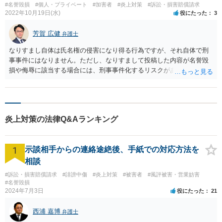
#名誉毀損
#個人・プライベート
#加害者
#炎上対策
#訴訟・損害賠償請求
2022年10月19日(水)
役にたった
3
芳賀 広健
弁護士
なりすまし自体は氏名権の侵害になり得る行為ですが、それ自体で刑
事事件にはなりません。ただし、なりすまして投稿した内容が名誉毀
損や侮辱に該当する場合には、刑事事件化するリスクがあります。本
人に見せかけたヌードや自慰行為の投稿をしたとのことですから、そ
の内容次第で名誉毀損に該当する可能性はあり得ると思います。後
は、本人の実名を出しているかどうか、実名は出していないとして
も、投稿内容やアカウントから本人であるとわかるかどうか、といっ
炎上対策の法律Q&Aランキング
た事情も重要になります。 一度弁護士に相談することをお勧めしま
す。
1
示談相手からの連絡途絶後、手紙での対応方法を
相談
#訴訟・損害賠償請求
#誹謗中傷
#炎上対策
#被害者
#風評被害・営業妨害
#名誉毀損
2024年7月3日
役にたった
21
西浦 嘉博
弁護士