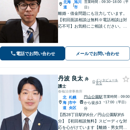
北海
旭川
営業時間：09:30~18:00（平
|
道
市
日）
離婚・借金問題にも注力しています。
【初回面談相談は無料※電話相談は対
応不可】お気軽にご相談ください。解
決策を提供できるように尽力いたしま
す。
電話でお問い合わせ
メールでお問い合わせ
丹波 良太
弁
インタビューを
見る
護士
春楡法律事務所
円山公園駅
営業時間：09:00
北
札幌
~17:00（平日）
海
市中
から徒歩3
|
道
央区
分
【西28丁目駅約6分／円山公園駅約5
分】【初回相談無料】スピーディな対
応を心がけています【離婚・男女問