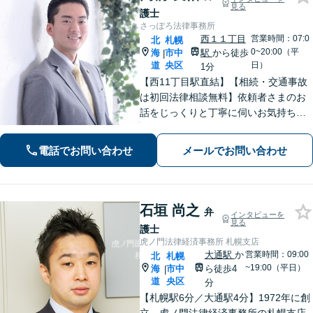
見る
護士
さっぽろ法律事務所
西１１丁目
営業時間：07:0
北
札幌
0~20:00（平
海
市中
駅
から徒歩
|
道
央区
日）
1分
【西11丁目駅直結】【相続・交通事故
は初回法律相談無料】依頼者さまのお
話をじっくりと丁寧に伺いお気持ちに
寄り添いながら最善の解決策を共に考
えていきます。弁護士に相談するだけ
電話でお問い合わせ
メールでお問い合わせ
でも解決の道筋が見えて気持ちが楽に
なることもあります。お気軽にご相談
ください。
石垣 尚之
弁
インタビューを
見る
護士
虎ノ門法律経済事務所 札幌支店
大通駅
か
営業時間：09:00
北
札幌
~19:00（平日）
海
市中
ら徒歩4
|
道
央区
分
【札幌駅6分／大通駅4分】1972年に創