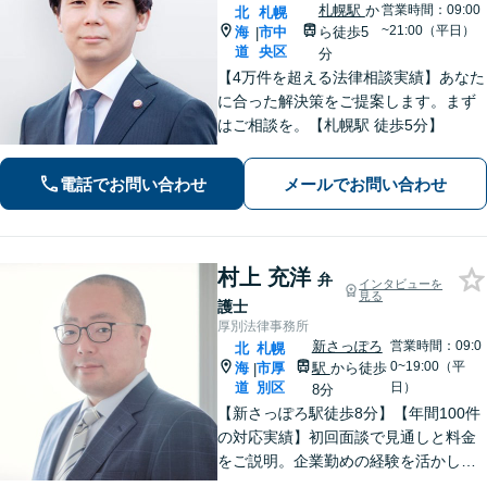
札幌駅
か
営業時間：09:00
北
札幌
~21:00（平日）
海
市中
ら徒歩5
|
道
央区
分
【4万件を超える法律相談実績】あなた
に合った解決策をご提案します。まず
はご相談を。【札幌駅 徒歩5分】
電話でお問い合わせ
メールでお問い合わせ
村上 充洋
弁
インタビューを
見る
護士
厚別法律事務所
新さっぽろ
営業時間：09:0
北
札幌
0~19:00（平
海
市厚
駅
から徒歩
|
道
別区
日）
8分
【新さっぽろ駅徒歩8分】【年間100件
の対応実績】初回面談で見通しと料金
をご説明。企業勤めの経験を活かし、
わかりやすい言葉でお伝えします。