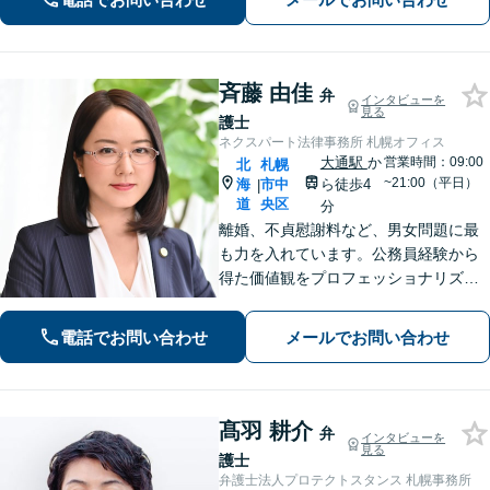
斉藤 由佳
弁
インタビューを
見る
護士
ネクスパート法律事務所 札幌オフィス
大通駅
か
営業時間：09:00
北
札幌
~21:00（平日）
海
市中
ら徒歩4
|
道
央区
分
離婚、不貞慰謝料など、男女問題に最
も力を入れています。公務員経験から
得た価値観をプロフェッショナリズム
活かし、情報の秘匿性と透明性を守り
ながら、正確な情報提供と誠実なコミ
電話でお問い合わせ
メールでお問い合わせ
ュニケーションを心がけて、最善の解
決を目指します。【お子様連れ相談
可】
髙羽 耕介
弁
インタビューを
見る
護士
弁護士法人プロテクトスタンス 札幌事務所