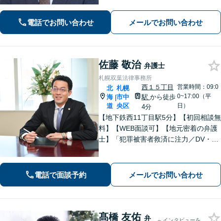
題】慰謝料請求／財産分与・熟年離婚
に強い【相続】分割協議や調停の実績
電話でお問い合わせ
メールでお問い合わせ
豊富
佐藤 敬治
弁護士
札幌双葉法律事務所
西１５丁目
営業時間：09:0
北
札幌
0~17:00（平
海
市中
駅
から徒歩
|
道
央区
日）
4分
【地下鉄西11丁目駅5分】【初回相談無
料】【WEB面談可】【地元密着の弁護
士】「犯罪被害者救済に注力／DV・モ
ラハラ対応はお任せください」「不貞
慰謝料請求したい方・された方どちら
も対応」家賃の未払い・建物明渡請求
電話で面談予約
メールでお問い合わせ
に強い【子連れ相談可】【夜間相談
可】
髙橋 友佑
弁
インタビューを