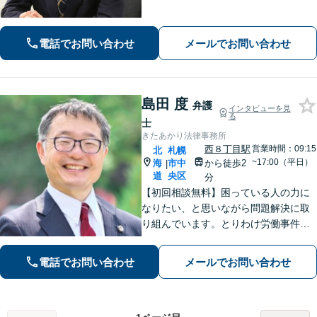
で身柄解放・不起訴を目指します【交
通事故】保険会社顧問事務所での勤務
経験あり。【バスセンター前駅3番出口
電話でお問い合わせ
メールでお問い合わせ
徒歩1分】
島田 度
弁護
インタビューを見
る
士
きたあかり法律事務所
西８丁目駅
営業時間：09:15
北
札幌
~17:00（平日）
海
市中
から徒歩2
|
道
央区
分
【初回相談無料】困っている人の力に
なりたい、と思いながら問題解決に取
り組んでいます。とりわけ労働事件
（労災、過労死）、や家事事件（離
婚、相続等）に力を入れてきました。
電話でお問い合わせ
メールでお問い合わせ
「お願いして良かった」そうお言葉を
いただくことが何より嬉しいです【西1
1丁目駅5分】