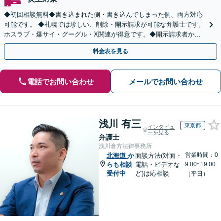
◆初回相談無料◆書き込まれた側・書き込んでしまった側、両方対応
可能です。 ◆札幌では珍しい、削除・開示請求が可能な弁護士です。
ホスラブ・爆サイ・グーグル・X関連が得意です。◆開示請求者から
賠償請求や訴訟がなされた場合の交渉、訴訟も対応可！
料金表を見る
電話でお問い合わせ
メールでお問い合わせ
浅川 有三
東京都
インタビュ
ーを見る
弁護士
浅川倉方法律事務所
営業時間：0
北海道
か
面談方法(対面・
らも相談
電話・ビデオな
9:00~19:00
受付中
ど)は応相談
（平日）