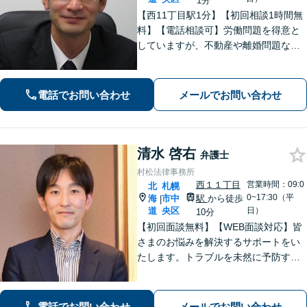
1分
【西11丁目駅1分】【初回相談1時間無
料】【電話相談可】労働問題を得意と
していますが、不動産や離婚問題など
幅広く対応可能です。相談者さまと真
摯に向き合う姿勢を大切にしており、
話しやすい雰囲気作りを心がけており
電話でお問い合わせ
メールでお問い合わせ
ます。お困りの際は、ぜひご相談くだ
さい。
清水 啓右
弁護士
村松法律事務所
西１１丁目
営業時間：09:0
北
札幌
0~17:30（平
海
市中
駅
から徒歩
|
道
央区
日）
10分
【初回面談無料】【WEB面談対応】皆
さまのお悩みを解決するサポートをい
たします。トラブルを未然に予防する
ためには、早い段階で一度ご相談くだ
さい。
電話でお問い合わせ
メールでお問い合わせ