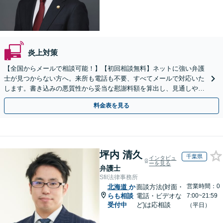
炎上対策
【全国からメールで相談可能！】【初回相談無料】ネットに強い弁護
士が見つからない方へ。来所も電話も不要、すべてメールで対応いた
します。書き込みの悪質性から妥当な慰謝料額を算出し、見通しや費
用面のリスクも包み隠さずお伝えしサポートします。
料金表を見る
坪内 清久
千葉県
インタビュ
ーを見る
弁護士
Sfil法律事務所
営業時間：0
北海道
か
面談方法(対面・
らも相談
電話・ビデオな
7:00~21:59
受付中
ど)は応相談
（平日）