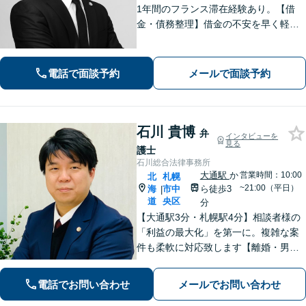
1年間のフランス滞在経験あり。【借
金・債務整理】借金の不安を早く軽減
するため、早期解決を意識していま
す。お気軽にご相談ください。
電話で面談予約
メールで面談予約
石川 貴博
弁
インタビューを
見る
護士
石川総合法律事務所
大通駅
か
営業時間：10:00
北
札幌
~21:00（平日）
海
市中
ら徒歩3
|
道
央区
分
【大通駅3分・札幌駅4分】相談者様の
「利益の最大化」を第一に。複雑な案
件も柔軟に対応致します【離婚・男女
問題】目先の解決だけではなく、未来
を見据えた解決をご提案いたします
電話でお問い合わせ
メールでお問い合わせ
【借金・債務整理】自己破産や個人整