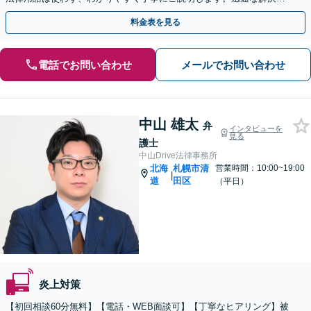
目指し、しっかりとサポートを行います。【北海道札幌市】
料金表を見る
電話でお問い合わせ
メールでお問い合わせ
中山 雄太
弁
インタビューを
見る
護士
中山Drive法律事務所
北海
札幌市清
営業時間：10:00~19:00
|
道
田区
（平日）
炎上対策
【初回相談60分無料】【電話・WEB面談可】【丁寧なヒアリング】被