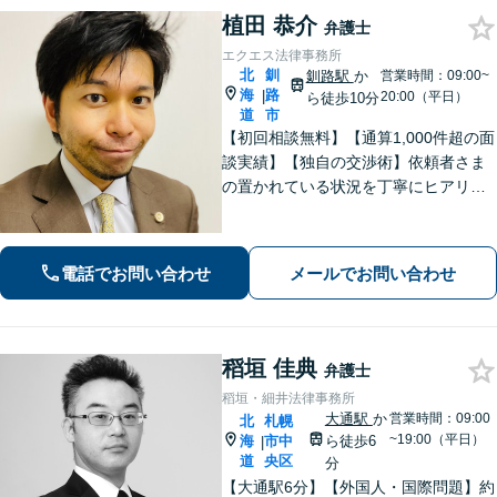
植田 恭介
弁護士
エクエス法律事務所
北
釧
釧路駅
か
営業時間：09:00~
海
路
|
20:00（平日）
ら徒歩10分
道
市
【初回相談無料】【通算1,000件超の面
談実績】【独自の交渉術】依頼者さま
の置かれている状況を丁寧にヒアリン
グし、ゴールまでの解決策を複数提示
します。教育業に携わっていた経験か
ら、難解な専門用語も噛み砕いて分か
電話でお問い合わせ
メールでお問い合わせ
りやすく説明するのが得意です。
稻垣 佳典
弁護士
稻垣・細井法律事務所
大通駅
か
営業時間：09:00
北
札幌
~19:00（平日）
海
市中
ら徒歩6
|
道
央区
分
【大通駅6分】【外国人・国際問題】約