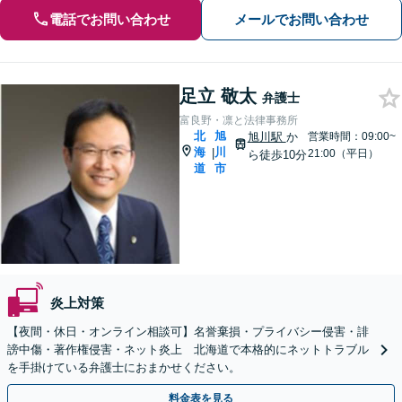
電話でお問い合わせ
メールでお問い合わせ
足立 敬太
弁護士
富良野・凛と法律事務所
北
旭
旭川駅
か
営業時間：09:00~
海
川
|
21:00（平日）
ら徒歩10分
道
市
炎上対策
【夜間・休日・オンライン相談可】名誉棄損・プライバシー侵害・誹
謗中傷・著作権侵害・ネット炎上 北海道で本格的にネットトラブル
を手掛けている弁護士におまかせください。
料金表を見る