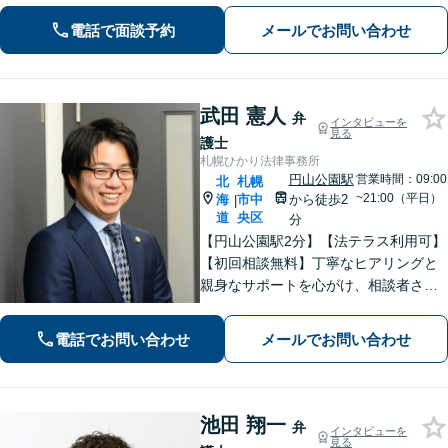
【Web面談可】オンライン相談対応も
電話で面談予約
メールでお問い合わせ
しております。
武田 憲人
弁
インタビューを
見る
護士
札幌ひかり法律事務所
円山公園駅
営業時間：09:00
北
札幌
~21:00（平日）
海
市中
から徒歩2
|
道
央区
分
【円山公園駅2分】【法テラス利用可】
【初回相談無料】丁寧なヒアリングと
親身なサポートを心がけ、相談者さま
に満足してもらえる結果を目指しま
す。離婚や労働、相続など幅広い分野
電話でお問い合わせ
メールでお問い合わせ
に対応しておりますので、ぜひご相談
ください。【電話相談可】【休日・夜
間面談可】
池田 翔一
弁
インタビューを
見る