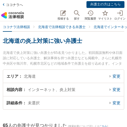
弁護士の方はこちら
ココナラへ
投稿する
探す
閲覧履歴
マイリスト
ログイン
ココナラ法律相談
北海道で法律相談できる弁護士
北海道でインターネ
北海道の炎上対策に強い弁護士
北海道で炎上対策に強い弁護士が65名見つかりました。初回面談無料や休日面
談に対応している弁護士、解決事例を持つ弁護士なども掲載中。さらに札幌市
中央区や旭川市、札幌市北区などの地域条件で弁護士を絞り込めます。インタ
ーネットに関係する誹謗中傷や名誉毀損、個人特定等の細かな分野での絞り込
み検索もでき便利です。特にリーガライト法律事務所の芳賀 広健弁護士や富良
エリア
北海道
変更
野・凛と法律事務所の足立 敬太弁護士、はるかぜ法律事務所の阿部 泰弁護士の
プロフィール情報や弁護士費用、強みなどが注目されています。『北海道で土
相談内容
インターネット、炎上対策
変更
日や夜間に発生した炎上対策のトラブルを今すぐに弁護士に相談したい』『炎
上対策のトラブル解決の実績豊富な近くの弁護士を検索したい』『初回相談無
料で炎上対策を法律相談できる北海道内の弁護士に相談予約したい』などでお
詳細条件
未選択
変更
困りの相談者さんにおすすめです。
65
人の弁護士が見つかりました
(検索結果について詳しくは
こちら
)