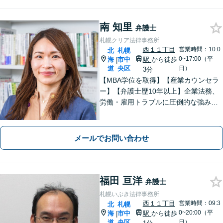
理など新しい未来の始まりを支援いた
します
南 知里
弁護士
札幌クリア法律事務所
西１１丁目
営業時間：10:0
北
札幌
0~17:00（平
海
市中
駅
から徒歩
|
道
央区
日）
3分
【MBA学位を取得】【産業カウンセラ
ー】【弁護士歴10年以上】企業法務、
労働・雇用トラブルに圧倒的な強みあ
り！【宅地建物取引士試験合格】土地
が絡む不動産や相続トラブルにも深い
知見！講演セミナー多数、分かりやす
メールでお問い合わせ
い説明【初回相談無料】
福田 亘洋
弁護士
札幌いぶき法律事務所
西１１丁目
営業時間：09:3
北
札幌
0~20:00（平
海
市中
駅
から徒歩
|
道
央区
日）