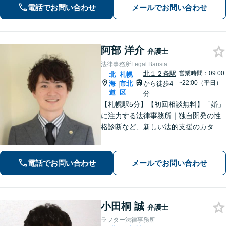
電話でお問い合わせ
メールでお問い合わせ
阿部 洋介
弁護士
法律事務所Legal Barista
北１２条駅
営業時間：09:00
北
札幌
~22:00（平日）
海
市北
から徒歩4
|
道
区
分
【札幌駅5分】【初回相談無料】「婚」
に注力する法律事務所｜独自開発の性
格診断など、新しい法的支援のカタチ
を提供【離婚問題】カウンセリング力
に強み！離婚後の未来を見据えたサポ
ートを【刑事事件】男女関係が原因の
電話でお問い合わせ
メールでお問い合わせ
刑事事件に精通【オンライン相談OK】
小田桐 誠
弁護士
ラフター法律事務所