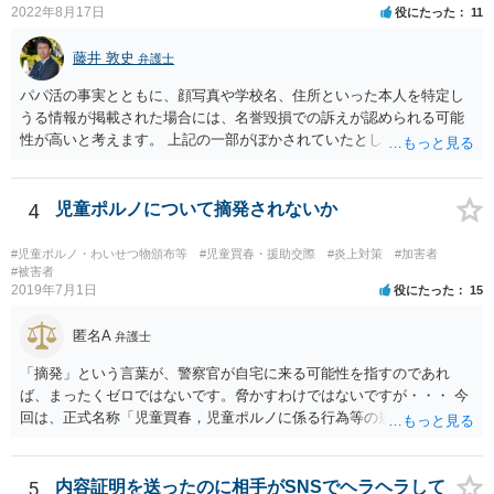
2022年8月17日
役にたった
11
藤井 敦史
弁護士
パパ活の事実とともに、顔写真や学校名、住所といった本人を特定し
うる情報が掲載された場合には、名誉毀損での訴えが認められる可能
性が高いと考えます。 上記の一部がぼかされていたとしても、その全
体から見て、本人を特定しうる情報が掲載されていると判断できる場
合には、同様に考えます。 よろしくお願いいたします。
4
児童ポルノについて摘発されないか
#児童ポルノ・わいせつ物頒布等
#児童買春・援助交際
#炎上対策
#加害者
#被害者
2019年7月1日
役にたった
15
匿名A
弁護士
「摘発」という言葉が、警察官が自宅に来る可能性を指すのであれ
ば、まったくゼロではないです。脅かすわけではないですが・・・ 今
回は、正式名称「児童買春，児童ポルノに係る行為等の規制及び処罰
並びに児童の保護等に関する法律」の単純所持罪が成立する可能性が
あります。 自分の意思でダウンロードした時点で所持したことになる
ため、厳密に言えば動画を消去しても犯罪は既に成立してしまってい
5
内容証明を送ったのに相手がSNSでヘラヘラして