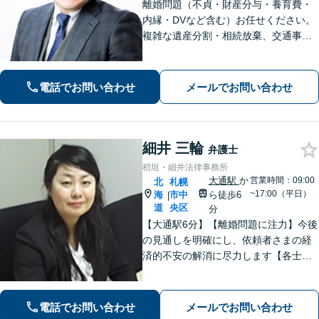
離婚問題（不貞・財産分与・養育費・
内縁・DVなど含む）お任せください。
複雑な遺産分割・相続放棄、交通事故
（人身事故・物損事故）についても経
験豊富。不安や心配ごとに寄り添っ
て、法的にサポートいたします。【西1
電話でお問い合わせ
メールでお問い合わせ
1丁目駅徒歩5分】
細井 三輪
弁護士
稻垣・細井法律事務所
大通駅
か
営業時間：09:00
北
札幌
~17:00（平日）
海
市中
ら徒歩6
|
道
央区
分
【大通駅6分】【離婚問題に注力】今後
の見通しを明確にし、依頼者さまの経
済的不安の解消に尽力します【各士業
と連携】複雑な不動産分割もスムーズ
な手続きが可能です
電話でお問い合わせ
メールでお問い合わせ