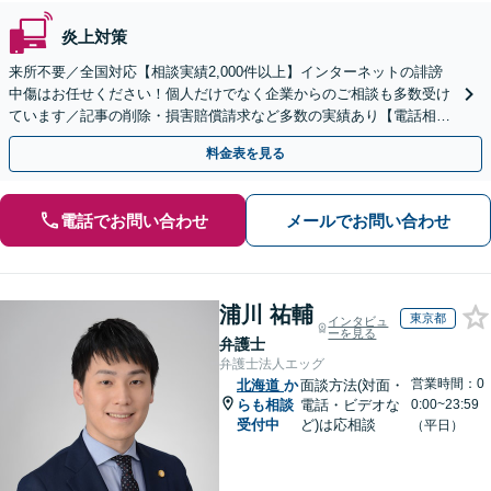
炎上対策
来所不要／全国対応【相談実績2,000件以上】インターネットの誹謗
中傷はお任せください！個人だけでなく企業からのご相談も多数受け
ています／記事の削除・損害賠償請求など多数の実績あり【電話相談
可】【初回相談無料】【夜間休日面談可】
料金表を見る
電話でお問い合わせ
メールでお問い合わせ
浦川 祐輔
東京都
インタビュ
ーを見る
弁護士
弁護士法人エッグ
営業時間：0
北海道
か
面談方法(対面・
らも相談
電話・ビデオな
0:00~23:59
受付中
ど)は応相談
（平日）