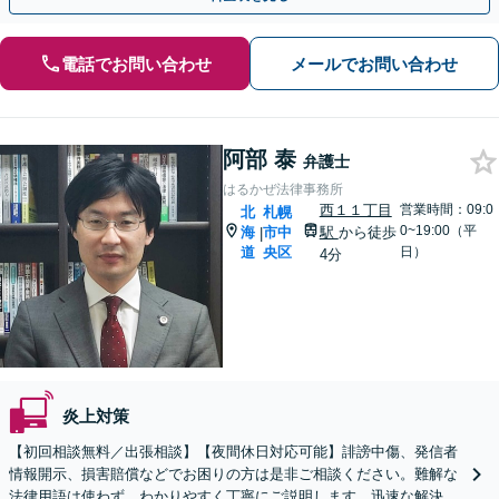
電話でお問い合わせ
メールでお問い合わせ
阿部 泰
弁護士
はるかぜ法律事務所
西１１丁目
営業時間：09:0
北
札幌
0~19:00（平
海
市中
駅
から徒歩
|
道
央区
日）
4分
炎上対策
【初回相談無料／出張相談】【夜間休日対応可能】誹謗中傷、発信者
情報開示、損害賠償などでお困りの方は是非ご相談ください。難解な
法律用語は使わず、わかりやすく丁寧にご説明します。迅速な解決を