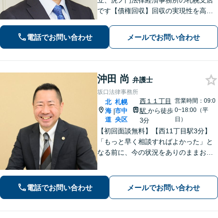
立、虎ノ門法律経済事務所の札幌支店
です【債権回収】回収の実現性を高め
るために、的確かつ迅速な対応を心が
けます【労働・雇用】労使双方の対応
電話でお問い合わせ
メールでお問い合わせ
経験を活かし、相談者さまのご要望に
沿った解決策をご提案いたします
沖田 尚
弁護士
坂口法律事務所
西１１丁目
営業時間：09:0
北
札幌
0~18:00（平
海
市中
駅
から徒歩
|
道
央区
日）
3分
【初回面談無料】【西11丁目駅3分】
「もっと早く相談すればよかった」と
なる前に、今の状況をありのままお聞
かせください！状況や立場に合った解
決策を一緒に考えて具体的な解決を導
くことができます。【電話・メール・
電話でお問い合わせ
メールでお問い合わせ
WEB相談可】