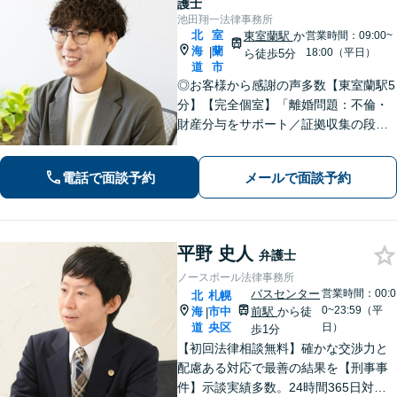
護士
池田翔一法律事務所
北
室
東室蘭駅
か
営業時間：09:00~
海
蘭
|
18:00（平日）
ら徒歩5分
道
市
◎お客様から感謝の声多数【東室蘭駅5
分】【完全個室】「離婚問題：不倫・
財産分与をサポート／証拠収集の段階
から将来の調停や裁判を見据えた戦略
的なアプローチ」「相続問題：幅広い
電話で面談予約
メールで面談予約
相続問題に対応できる豊富な経験」適
切な公正証書遺言を作成【行政書士資
格保有】
平野 史人
弁護士
ノースポール法律事務所
バスセンター
営業時間：00:0
北
札幌
0~23:59（平
海
市中
前駅
から徒
|
道
央区
日）
歩1分
【初回法律相談無料】確かな交渉力と
配慮ある対応で最善の結果を【刑事事
件】示談実績多数。24時間365日対応