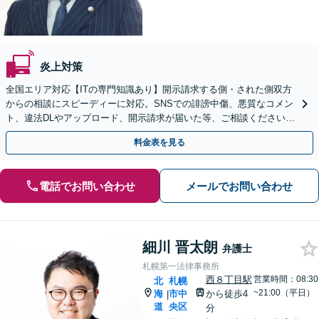
炎上対策
全国エリア対応【ITの専門知識あり】開示請求する側・された側双方
からの相談にスピーディーに対応。SNSでの誹謗中傷、悪質なコメン
ト、違法DLやアップロード、開示請求が届いた等、ご相談ください
【WEB面談OK&解決実績豊富】【千葉中央駅4分】
料金表を見る
電話でお問い合わせ
メールでお問い合わせ
細川 晋太朗
弁護士
札幌第一法律事務所
西８丁目駅
営業時間：08:30
北
札幌
~21:00（平日）
海
市中
から徒歩4
|
道
央区
分