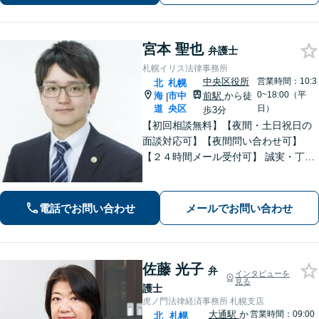
宮本 聖也
弁護士
札幌イリス法律事務所
中央区役所
営業時間：10:3
北
札幌
0~18:00（平
海
市中
前駅
から徒
|
道
央区
日）
歩3分
【初回相談無料】【夜間・土日祝日の
面談対応可】【夜間問い合わせ可】
【２４時間メール受付可】 誠実・丁寧
な対応を心掛けています。「離婚」
「債務整理」「相続」に注力していま
す。
電話でお問い合わせ
メールでお問い合わせ
佐藤 光子
弁
インタビューを
見る
護士
虎ノ門法律経済事務所 札幌支店
大通駅
か
営業時間：09:00
北
札幌