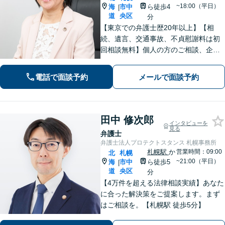
~18:00（平日）
海
市中
ら徒歩4
|
道
央区
分
【東京での弁護士歴20年以上】【相
続、遺言、交通事故、不貞慰謝料は初
回相談無料】個人の方のご相談、企業
の皆様のご相談を幅広く経験してきま
した。東京と同等のリーガルサービス
電話で面談予約
メールで面談予約
を出身地の札幌で提供いたします。本
店に他士業常駐。食品、医療、学校は
注力分野。
田中 修次郎
インタビューを
見る
弁護士
弁護士法人プロテクトスタンス 札幌事務所
札幌駅
か
営業時間：09:00
北
札幌
~21:00（平日）
海
市中
ら徒歩5
|
道
央区
分
【4万件を超える法律相談実績】あなた
に合った解決策をご提案します。まず
はご相談を。【札幌駅 徒歩5分】