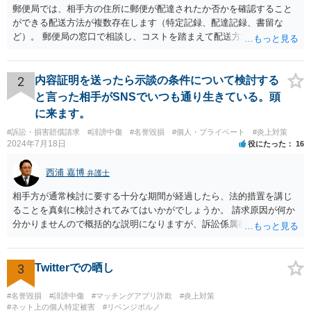
郵便局では、相手方の住所に郵便が配達されたか否かを確認すること
ができる配送方法が複数存在します（特定記録、配達記録、書留な
ど）。 郵便局の窓口で相談し、コストを踏まえて配送方法を選択され
てください。 また、付言しますが、相手方の実家に書面を送付する場
合、相手方本人以外の家族や親族等の目に触れる可能性があります。
書面の内容につき、そういった配慮を元に検討されてみてください。
2
内容証明を送ったら示談の条件について検討する
これで回答を終わります。
と言った相手がSNSでいつも通り生きている。頭
に来ます。
#訴訟・損害賠償請求
#誹謗中傷
#名誉毀損
#個人・プライベート
#炎上対策
2024年7月18日
役にたった
16
西浦 嘉博
弁護士
相手方が通常検討に要する十分な期間が経過したら、法的措置を講じ
ることを真剣に検討されてみてはいかがでしょうか。 請求原因が何か
分かりませんので概括的な説明になりますが、訴訟係属後、判決を得
られたら強制執行を行うことも可能です。
3
Twitterでの晒し
#名誉毀損
#誹謗中傷
#マッチングアプリ詐欺
#炎上対策
#ネット上の個人特定被害
#リベンジポルノ