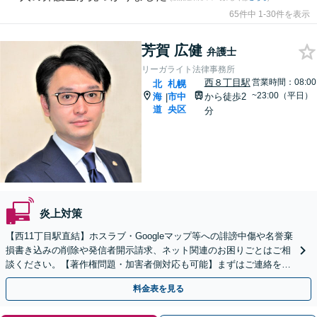
65件中 1-30件を表示
芳賀 広健
弁護士
リーガライト法律事務所
西８丁目駅
営業時間：08:00
北
札幌
~23:00（平日）
海
市中
から徒歩2
|
道
央区
分
炎上対策
【西11丁目駅直結】ホスラブ・Googleマップ等への誹謗中傷や名誉棄
損書き込みの削除や発信者開示請求、ネット関連のお困りごとはご相
談ください。【著作権問題・加害者側対応も可能】まずはご連絡を
【土日祝・夜間相談対応可】
料金表を見る