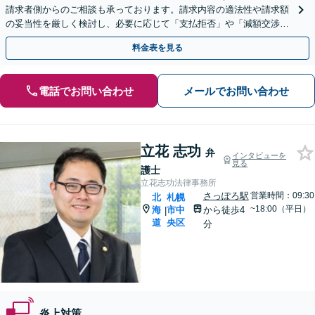
請求者側からのご相談も承っております。請求内容の適法性や請求額
の妥当性を厳しく検討し、必要に応じて「支払拒否」や「減額交渉」
いたします。ぜひ一度弁護士にご相談ください。
料金表を見る
電話でお問い合わせ
メールでお問い合わせ
立花 志功
弁
インタビューを
見る
護士
立花志功法律事務所
さっぽろ駅
営業時間：09:30
北
札幌
~18:00（平日）
海
市中
から徒歩4
|
道
央区
分
炎上対策