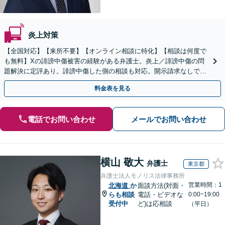
炎上対策
【全国対応】【来所不要】【オンライン相談に特化】【相談は何度で
も無料】Xの誹謗中傷被害の経験がある弁護士。炎上／誹謗中傷の問
題解決に定評あり。誹謗中傷した側の相談も対応。開示請求なしで本
人の特定ができる場合もあり。
料金表を見る
電話でお問い合わせ
メールでお問い合わせ
横山 敬大
弁護士
東京都
弁護士法人モノリス法律事務所
営業時間：1
北海道
か
面談方法(対面・
らも相談
電話・ビデオな
0:00~19:00
受付中
ど)は応相談
（平日）