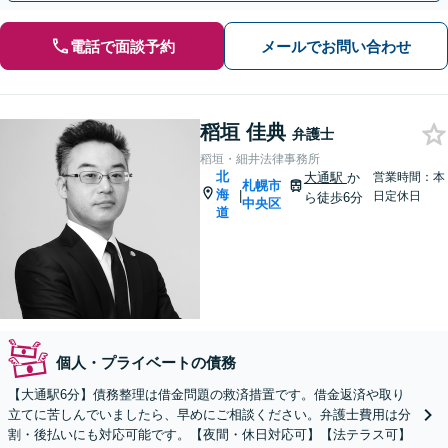
電話で面談予約
メールでお問い合わせ
稻垣 佳典
弁護士
稻垣・細井法律事務所
北
大通駅
か
営業時間：本
札幌市
海
|
日定休日
ら徒歩6分
中央区
道
個人・プライベートの債務
【大通駅6分】債務整理は借金問題の救済措置です。借金返済や取り
立てに苦しんでいましたら、早めにご相談ください。弁護士費用は分
割・後払いにも対応可能です。【夜間・休日対応可】【法テラス可】