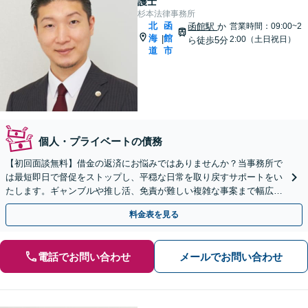
護士
杉本法律事務所
北
函
函館駅
か
営業時間：09:00~2
海
館
|
2:00（土日祝日）
ら徒歩5分
道
市
個人・プライベートの債務
【初回面談無料】借金の返済にお悩みではありませんか？当事務所で
は最短即日で督促をストップし、平穏な日常を取り戻すサポートをい
たします。ギャンブルや推し活、免責が難しい複雑な事案まで幅広く
対応可能です。法テラスのご利用も承っております。
料金表を見る
電話でお問い合わせ
メールでお問い合わせ