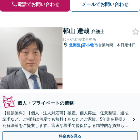
電話でお問い合わせ
メールでお問い合わせ
邨山 達哉
弁護士
むらやま法律事務所
北海道
苫小牧市
営業時間：本日定休日
|
個人・プライベートの債務
【相談無料】【個人・法人対応可】破産、個人再生、任意整理、過払
請求など、ご相談は何度でも無料！あなたとご家族、5年先を見据え
た解決策をご提案します。迅速な着手で督促による精神的な負担も軽
減【弁護士歴19年以上】【完全個室で対応】
料金表を見る