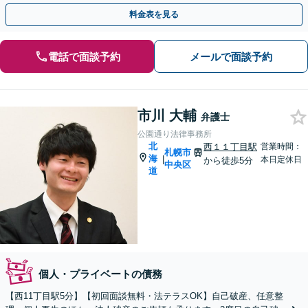
料金表を見る
電話で面談予約
メールで面談予約
市川 大輔
弁護士
公園通り法律事務所
北
西１１丁目駅
営業時間：
札幌市
海
|
本日定休日
から徒歩5分
中央区
道
個人・プライベートの債務
【西11丁目駅5分】【初回面談無料・法テラスOK】自己破産、任意整