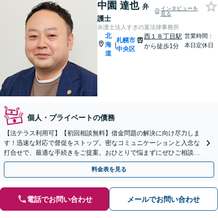
中園 達也
弁
インタビューを
見る
護士
弁護士法人すぎの葉法律事務所
北
西１８丁目駅
営業時間：
札幌市
海
|
本日定休日
から徒歩1分
中央区
道
個人・プライベートの債務
【法テラス利用可】【初回相談無料】借金問題の解決に向け尽力しま
す！迅速な対応で督促をストップ。密なコミュニケーションと入念な
打合せで、最適な手続きをご提案。おひとりで悩まずにぜひご相談く
ださい。自己破産・個人再生・任意整理など
料金表を見る
電話でお問い合わせ
メールでお問い合わせ