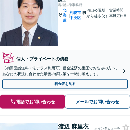
春楡法律事務所
北
円山公園駅
営業時間：
札幌市
海
|
本日定休日
から徒歩3分
中央区
道
個人・プライベートの債務
【初回面談無料・法テラス利用可】借金返済の重圧でお悩みの方へ。
あなたの状況に合わせた最善の解決策を一緒に考えます。
料金表を見る
電話でお問い合わせ
メールでお問い合わせ
渡辺 麻里衣
インタビューを