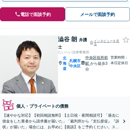
電話で面談予約
メールで面談予約
澁谷 朗
弁護
インタビューを見
る
士
たいへい法律事務所
中央区役所前
営業時間：
北
札幌市
本日定休日
海
駅
から徒歩3
|
中央区
道
分
個人・プライベートの債務
【速やかな対応】【初回相談無料】【土日祝・夜間相談可】「過去に
借金をした業者から請求書が届いた」「裁判所から『支払督促』『訴
状』が届いた」場合には、お早めに【面談】をご予約ください。スム