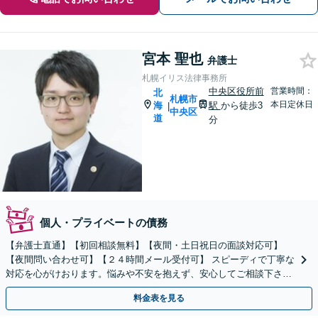
宮本 聖也
弁護士
札幌イリス法律事務所
中央区役所前
営業時間：
北
札幌市
本日定休日
海
駅
から徒歩3
|
中央区
道
分
個人・プライベートの債務
【弁護士直通】【初回相談無料】【夜間・土日祝日の面談対応可】
【夜間問い合わせ可】【２４時間メール受付可】 スピーディで丁寧な
対応を心がけおります。悩みや不安を抱えず、安心してご相談下さ
い。
料金表を見る