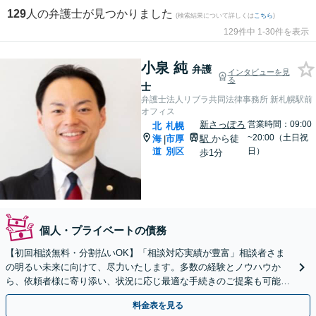
129
人の弁護士が見つかりました
(検索結果について詳しくは
こちら
)
129件中 1-30件を表示
小泉 純
弁護
インタビューを見
る
士
弁護士法人リブラ共同法律事務所 新札幌駅前
オフィス
新さっぽろ
営業時間：09:00
北
札幌
~20:00（土日祝
海
市厚
駅
から徒
|
道
別区
日）
歩1分
個人・プライベートの債務
【初回相談無料・分割払いOK】「相談対応実績が豊富」相談者さま
の明るい未来に向けて、尽力いたします。多数の経験とノウハウか
ら、依頼者様に寄り添い、状況に応じ最適な手続きのご提案も可能。
手続きや交渉などは弁護士が対応【休日・夜間相談可】
料金表を見る