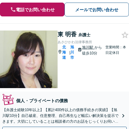
電話でお問い合わせ
メールでお問い合わせ
東 明香
弁護士
あさひかわ法律事務所
北
旭
旭川駅
から
営業時間：本
海
川
|
日定休日
徒歩10分
道
市
個人・プライベートの債務
【弁護士経験10年以上】【累計400件以上の債務手続きの実績】【旭
川駅10分】自己破産、任意整理、自己再生など幅広い解決策を提示で
きます。大切にしていることは相談者の方のお話をじっくりお伺いす
ること【初回40分無料相談】