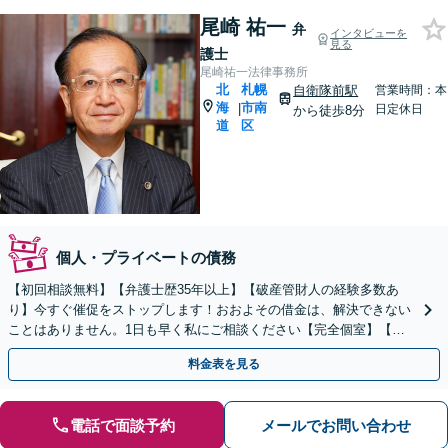
尾崎 祐一
弁
インタビューを
見る
護士
尾崎祐一法律事務所
北
札幌
自衛隊前駅
営業時間：本
海
市南
|
日定休日
から徒歩8分
道
区
個人・プライベートの債務
【初回相談無料】【弁護士歴35年以上】【破産管財人の経験多数あ
り】今すぐ催促をストップします！おおよその借金は、解決できない
ことはありません。1日も早く私にご相談ください【完全個室】【自
衛隊前駅8分】
料金表を見る
電話で面談予約
メールでお問い合わせ