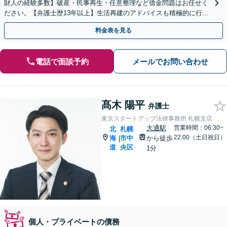
財人の経験多数】破産・民事再生・任意整理など借金問題はお任せく
ださい。【弁護士歴13年以上】生活再建のアドバイスも積極的に行っ
ております。【夜間・休日対応可能】
料金表を見る
電話で面談予約
メールでお問い合わせ
髙木 陽平
弁護士
東京スタートアップ法律事務所 札幌支店
大通駅
営業時間：06:30~
北
札幌
22:00（土日祝日）
海
市中
から徒歩
|
道
央区
1分
個人・プライベートの債務