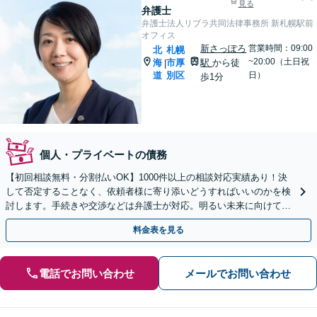
見る
弁護士
弁護士法人リブラ共同法律事務所 新札幌駅前
オフィス
新さっぽろ
営業時間：09:00
北
札幌
~20:00（土日祝
海
市厚
駅
から徒
|
道
別区
日）
歩1分
個人・プライベートの債務
【初回相談無料・分割払いOK】1000件以上の相談対応実績あり！決
して否定することなく、依頼者様に寄り添いどうすればいいのかを検
討します。手続きや交渉などは弁護士が対応。明るい未来に向けて一
緒に頑張りましょう【休日・夜間相談可】【完全個室】
料金表を見る
電話でお問い合わせ
メールでお問い合わせ