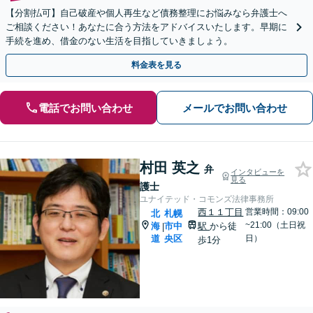
【分割払可】自己破産や個人再生など債務整理にお悩みなら弁護士へ
ご相談ください！あなたに合う方法をアドバイスいたします。早期に
手続を進め、借金のない生活を目指していきましょう。
料金表を見る
電話でお問い合わせ
メールでお問い合わせ
村田 英之
弁
インタビューを
見る
護士
ユナイテッド・コモンズ法律事務所
西１１丁目
営業時間：09:00
北
札幌
~21:00（土日祝
海
市中
駅
から徒
|
道
央区
日）
歩1分