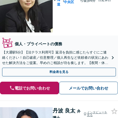
日定休日
ら徒歩6分
中央区
道
個人・プライベートの債務
【大通駅6分】【法テラス利用可】返済を負担に感じたらすぐにご連
絡ください！自己破産／任意整理／個人再生など依頼者の状況にあわ
せた解決方法をご提案。早めのご相談が功を奏します。【夜間・休日
対応可】【完全個室】
料金表を見る
電話でお問い合わせ
メールでお問い合わせ
丹波 良太
弁
インタビューを
見る
護士