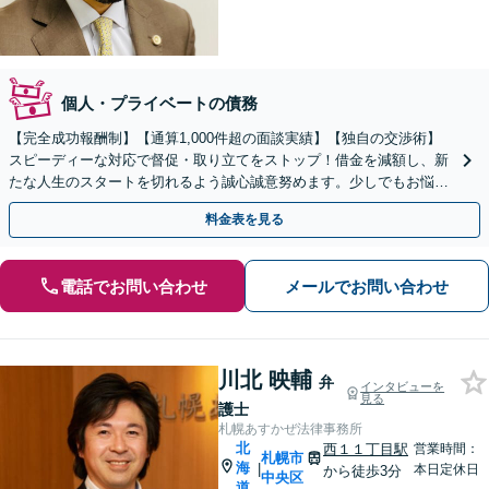
個人・プライベートの債務
【完全成功報酬制】【通算1,000件超の面談実績】【独自の交渉術】
スピーディーな対応で督促・取り立てをストップ！借金を減額し、新
たな人生のスタートを切れるよう誠心誠意努めます。少しでもお悩み
の際は、一度弁護士にご相談ください。
料金表を見る
電話でお問い合わせ
メールでお問い合わせ
川北 映輔
弁
インタビューを
見る
護士
札幌あすかぜ法律事務所
北
西１１丁目駅
営業時間：
札幌市
海
|
本日定休日
から徒歩3分
中央区
道