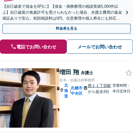
【自己破産で借金を0円に】【借金・債務整理の相談実績5,000件以
上】自己破産の免責許可を受けられなかった場合、弁護士費用の返金
保証ありで安心。初回相談料は0円。任意整理や個人再生にも対応
【土日祝日・夜間も相談受付】【費用の分割払い可】
料金表を見る
電話でお問い合わせ
メールでお問い合わせ
増田 翔
弁護士
岩本・佐藤法律事務所
北
西１１丁目駅
営業時間：
札幌市
海
|
本日定休日
から徒歩3分
中央区
道