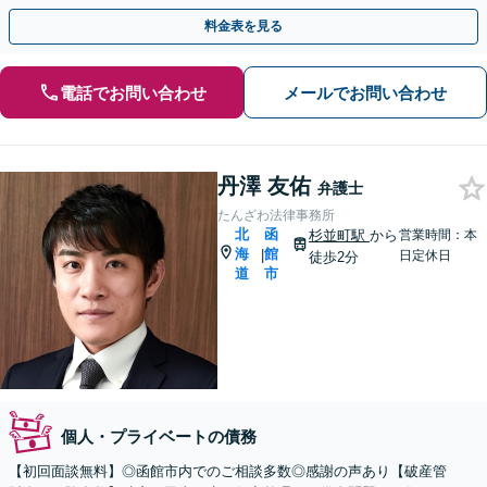
ーズに消滅時効の援用を行います。
料金表を見る
電話でお問い合わせ
メールでお問い合わせ
丹澤 友佑
弁護士
たんざわ法律事務所
北
函
杉並町駅
から
営業時間：本
海
館
|
日定休日
徒歩2分
道
市
個人・プライベートの債務
【初回面談無料】◎函館市内でのご相談多数◎感謝の声あり【破産管