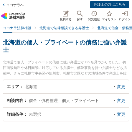
弁護士の方はこちら
ココナラへ
投稿する
探す
閲覧履歴
マイリスト
ログイン
ココナラ法律相談
北海道で法律相談できる弁護士
北海道で借金・債務
北海道の個人・プライベートの債務に強い弁護
士
北海道で個人・プライベートの債務に強い弁護士が129名見つかりました。初
回面談無料や休日面談に対応している弁護士、解決事例を持つ弁護士なども掲
載中。さらに札幌市中央区や旭川市、札幌市北区などの地域条件で弁護士を絞
り込めます。借金・債務整理に関係する消費者金融の債務整理やクレジット会
社の債務整理、リボ払いの債務整理等の細かな分野での絞り込み検索もでき便
エリア
北海道
変更
利です。特に弁護士法人リブラ共同法律事務所 新札幌駅前オフィスの小泉 純弁
護士や稻垣・細井法律事務所の稻垣 佳典弁護士、公園通り法律事務所の市川 大
相談内容
借金・債務整理、個人・プライベート
変更
輔弁護士のプロフィール情報や弁護士費用、強みなどが注目されています。
『北海道で土日や夜間に発生した個人・プライベートの債務のトラブルを今す
ぐに弁護士に相談したい』『個人・プライベートの債務のトラブル解決の実績
詳細条件
未選択
変更
豊富な近くの弁護士を検索したい』『初回相談無料で個人・プライベートの債
務を法律相談できる北海道内の弁護士に相談予約したい』などでお困りの相談
者さんにおすすめです。