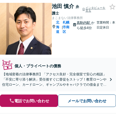
池田 慎介
弁
インタビューを
見る
護士
まこまない法律事務所
北
札幌
真駒内駅
か
営業時間：本
海
市南
|
日定休日
ら徒歩4分
道
区
個人・プライベートの債務
【地域密着の法律事務所】「アクセス良好・完全個室で安心の相談」
「不安に寄り添う解決」受任後すぐに督促をストップ！教育ローンや
住宅ローン、カードローン、ギャンブルやキャバクラでの借金まで、
さまざまな債務問題を解決してきた豊富な実績あり
電話でお問い合わせ
メールでお問い合わせ