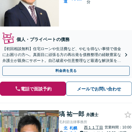
道
分
個人・プライベートの債務
【初回相談無料】住宅ローンや生活費など、やむを得ない事情で借金
にお困りの方へ。真面目に頑張る方の再出発を債務整理の経験豊富な
弁護士が親身にサポート。自己破産や任意整理など最適な解決策をご
提案します。地下鉄駅徒歩５分。まずはご相談ください。
料金表を見る
電話で面談予約
メールでお問い合わせ
塙 祐一郎
弁護士
毛利節法律事務所
西１１丁目
営業時間：10:00
北
札幌