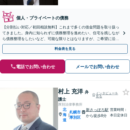
個人・プライベートの債務
【分割払い対応／初回相談無料】これまで多くの借金問題を取り扱っ
てきました。身内に知られずに債務整理を進めたい、住宅を残しなが
ら債務整理をしたいなど、可能な限りとはなりますが、ご希望に沿え
るようにいたします。
料金表を見る
電話でお問い合わせ
メールでお問い合わせ
村上 充洋
弁
インタビューを
見る
護士
厚別法律事務所
北
新さっぽろ駅
営業時間：
札幌市
海
|
本日定休日
から徒歩8分
厚別区
道