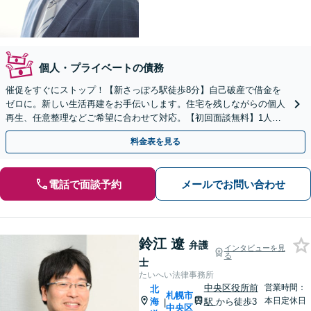
個人・プライベートの債務
催促をすぐにストップ！【新さっぽろ駅徒歩8分】自己破産で借金を
ゼロに。新しい生活再建をお手伝いします。住宅を残しながらの個人
再生、任意整理などご希望に合わせて対応。【初回面談無料】1人で
抱え込まず、お気軽にご相談ください。
料金表を見る
電話で面談予約
メールでお問い合わせ
鈴江 遼
弁護
インタビューを見
る
士
たいへい法律事務所
中央区役所前
営業時間：
北
札幌市
本日定休日
海
駅
から徒歩3
|
中央区