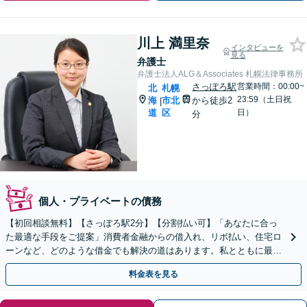
川上 満里奈
インタビューを
見る
弁護士
弁護士法人ALG＆Associates 札幌法律事務所
さっぽろ駅
営業時間：00:00~
北
札幌
23:59（土日祝
海
市北
から徒歩2
|
道
区
日）
分
個人・プライベートの債務
【初回相談無料】【さっぽろ駅2分】【分割払い可】「あなたに合っ
た最適な手段をご提案」消費者金融からの借入れ、リボ払い、住宅ロ
ーンなど、どのような借金でも解決の道はあります。私とともに最善
の解決を図りましょう【安心の完全個室対応／秘密厳守】
料金表を見る