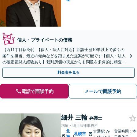
個人・プライベートの債務
【西11丁目駅3分】【個人・法人に対応】弁護士歴10年以上で多くの
案件を担当。最近の傾向などを踏まえた提案が可能です【個人・法人
の破産管財人経験あり】裁判所側の視点からも問題を多角的に精査し
ます【初回面談無料】【法テラス利用可】
料金表を見る
電話で面談予約
メールで面談予約
細井 三輪
弁護士
稻垣・細井法律事務所
北
大通駅
か
営業時間：本
札幌市
海
|