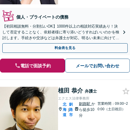
個人・プライベートの債務
【初回相談無料・分割払いOK】1000件以上の相談対応実績あり！決
して否定することなく、依頼者様に寄り添いどうすればいいのかを検
討します。手続きや交渉などは弁護士が対応。明るい未来に向けて一
緒に頑張りましょう【休日・夜間相談可】【完全個室】
料金表を見る
電話で面談予約
メールでお問い合わせ
植田 恭介
弁護士
エクエス法律事務所
釧路駅
か
営業時間：09:00~2
北
釧
0:00（土日祝日）
海
路
ら徒歩10
|
道
市
分