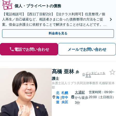
個人・プライベートの債務
【電話相談可】【西11丁目駅2分】【法テラス利用可】任意整理／個
人再生／自己破産など、相談者さまに合った債務整理の方法をご提
案。借金は弁護士に依頼することで解決することがほとんどです。ぜ
ひお早めにご相談ください。【初回相談無料】
料金表を見る
電話でお問い合わせ
メールでお問い合わせ
髙橋 亜林
弁
インタビューを
見る
護士
弁護士法人リブラ共同法律事務所 札幌駅前本
部
大通駅
営業時間：09:00~
北
札幌
20:00（土日祝日）
海
市中
から徒歩
|
道
央区
3分