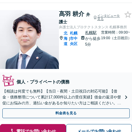
髙羽 耕介
弁
インタビューを
見る
護士
弁護士法人プロテクトスタンス 札幌事務所
札幌駅
営業時間：09:00~
北
札幌
19:00（土日祝日）
海
市中
から徒歩
|
道
央区
5分
個人・プライベートの債務
【相談は何度でも無料】【当日・夜間・土日祝日の対応可能】【借
金・債務整理について累計17,000件以上の受任実績】借金の返済や督
促にお悩みの方、過払い金があるか知りたい方はご相談ください。ベ
ストな解決策を提案いたします。
料金表を見る
電話でお問い合わせ
メールでお問い合わせ