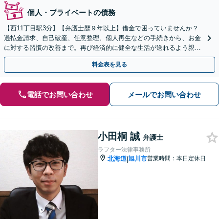
個人・プライベートの債務
【西11丁目駅3分】【弁護士歴９年以上】借金で困っていませんか？
過払金請求、自己破産、任意整理、個人再生などの手続きから、お金
に対する習慣の改善まで。再び経済的に健全な生活が送れるよう親身
にサポートします。【分割払いOK】【法テラス可】
料金表を見る
電話でお問い合わせ
メールでお問い合わせ
小田桐 誠
弁護士
ラフター法律事務所
北海道
旭川市
営業時間：本日定休日
|