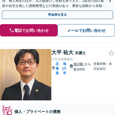
理、個人再生のほか、法人破産のご依頼も承ります。2度目の自己破
産や自宅を残した債務整理などの実績があり、豊富な経験から依頼者
さまに合わせた解決策を提案【即日／夜間休日対応】
料金表を見る
電話でお問い合わせ
メールでお問い合わせ
大平 祐大
弁護士
大平法律事務所
北
旭
旭川駅
から
営業時間：本
海
川
|
日定休日
徒歩6分
道
市
個人・プライベートの債務