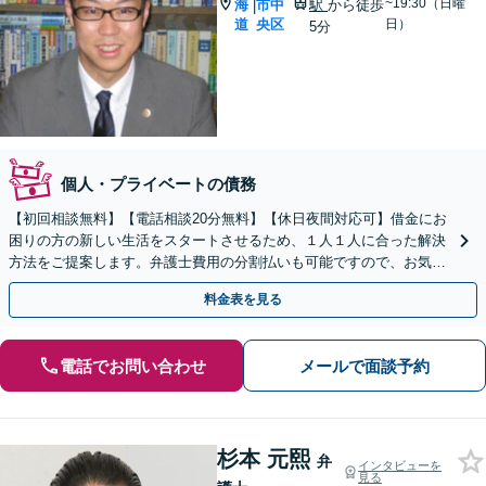
~19:30（日曜
海
市中
駅
から徒歩
|
道
央区
日）
5分
個人・プライベートの債務
【初回相談無料】【電話相談20分無料】【休日夜間対応可】借金にお
困りの方の新しい生活をスタートさせるため、１人１人に合った解決
方法をご提案します。弁護士費用の分割払いも可能ですので、お気軽
にご相談下さい。【札幌市を中心に全道各地対応可】
料金表を見る
電話でお問い合わせ
メールで面談予約
杉本 元熙
弁
インタビューを
見る