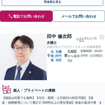
料金表を見る
電話でお問い合わせ
メールでお問い合わせ
田中 修次郎
インタビューを
見る
弁護士
弁護士法人プロテクトスタンス 札幌事務所
札幌駅
営業時間：09:00~
北
札幌
19:00（土日祝日）
海
市中
から徒歩
|
道
央区
5分
個人・プライベートの債務
【相談は何度でも無料】【当日・夜間・土日祝日の対応可能】【借
金・債務整理について累計17,000件以上の受任実績】借金の返済や督