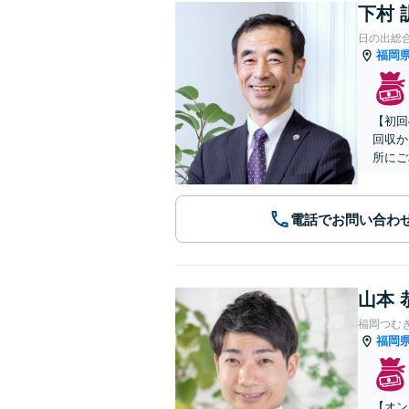
下村 
日の出総
福岡
【初回
回収か
所にご
電話でお問い合わ
山本 
福岡つむ
福岡
【オン