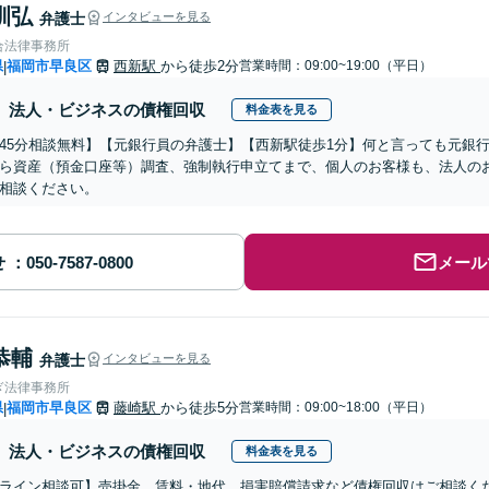
訓弘
弁護士
インタビューを見る
合法律事務所
県
福岡市早良区
西新駅
から徒歩2分
営業時間：09:00~19:00（平日）
|
法人・ビジネスの債権回収
料金表を見る
45分相談無料】【元銀行員の弁護士】【西新駅徒歩1分】何と言っても元銀行
ら資産（預金口座等）調査、強制執行申立てまで、個人のお客様も、法人の
相談ください。
せ
メール
恭輔
弁護士
インタビューを見る
ぎ法律事務所
県
福岡市早良区
藤崎駅
から徒歩5分
営業時間：09:00~18:00（平日）
|
法人・ビジネスの債権回収
料金表を見る
ライン相談可】売掛金、賃料・地代、損害賠償請求など債権回収はご相談く