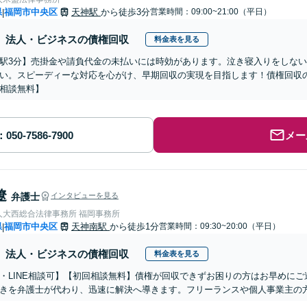
県
福岡市中央区
天神駅
から徒歩3分
営業時間：09:00~21:00（平日）
|
法人・ビジネスの債権回収
料金表を見る
駅3分】売掛金や請負代金の未払いには時効があります。泣き寝入りをしな
い。スピーディーな対応を心がけ、早期回収の実現を目指します！債権回収
相談無料】
メー
遼
弁護士
インタビューを見る
人大西総合法律事務所 福岡事務所
県
福岡市中央区
天神南駅
から徒歩1分
営業時間：09:30~20:00（平日）
|
法人・ビジネスの債権回収
料金表を見る
・LINE相談可】【初回相談無料】債権が回収できずお困りの方はお早めに
きを弁護士が代わり、迅速に解決へ導きます。フリーランスや個人事業主の