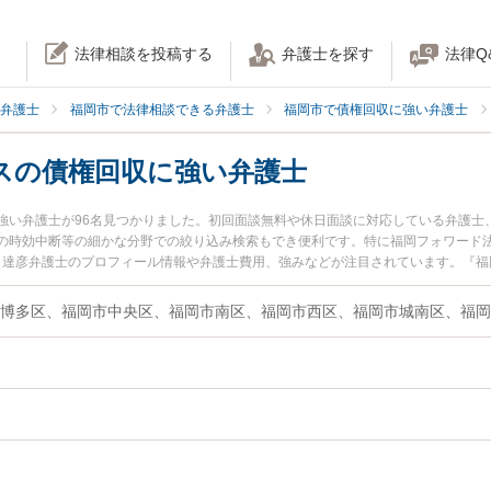
法律相談を投稿する
弁護士を探す
法律Q
弁護士
福岡市で法律相談できる弁護士
福岡市で債権回収に強い弁護士
スの債権回収に強い弁護士
強い弁護士が96名見つかりました。初回面談無料や休日面談に対応している弁護士
の時効中断等の細かな分野での絞り込み検索もでき便利です。特に福岡フォワード法
形 達彦弁護士のプロフィール情報や弁護士費用、強みなどが注目されています。『
たい』『法人・ビジネスの債権回収のトラブル解決の実績豊富な近くの弁護士を検
談予約したい』などでお困りの相談者さんにおすすめです。
博多区、福岡市中央区、福岡市南区、福岡市西区、福岡市城南区、福岡