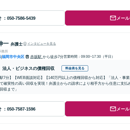
せ
メール
伸一
弁護士
インタビューを見る
事務所
県
福岡市中央区
赤坂駅
から徒歩7分
営業時間：09:00~17:30（平日）
|
法人・ビジネスの債権回収
料金表を見る
駅7分】【WEB面談対応】【140万円以上の債権回収から対応】「法人・事
て確実性の高い回収を実現！弁護士からの請求により相手方から任意に支払
回収まで」
せ
メール