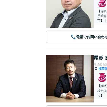
【赤坂
手続き
可】【
電話でお問い合わ
尾形 
尾形総合
福岡
【赤坂
場合は
可】