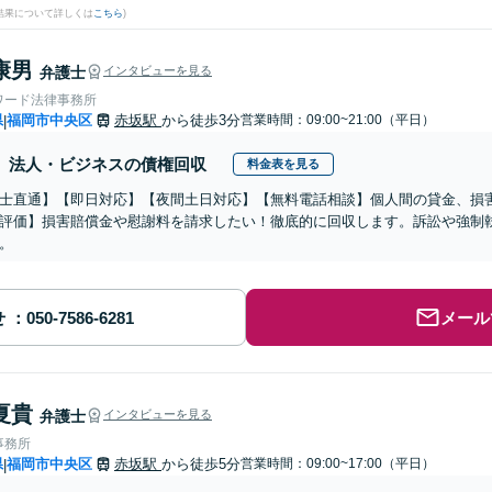
結果について詳しくは
こちら
)
康男
弁護士
インタビューを見る
ワード法律事務所
県
福岡市中央区
赤坂駅
から徒歩3分
営業時間：09:00~21:00（平日）
|
法人・ビジネスの債権回収
料金表を見る
士直通】【即日対応】【夜間土日対応】【無料電話相談】個人間の貸金、損害賠
評価】損害賠償金や慰謝料を請求したい！徹底的に回収します。訴訟や強制
。
せ
メール
夏貴
弁護士
インタビューを見る
事務所
県
福岡市中央区
赤坂駅
から徒歩5分
営業時間：09:00~17:00（平日）
|