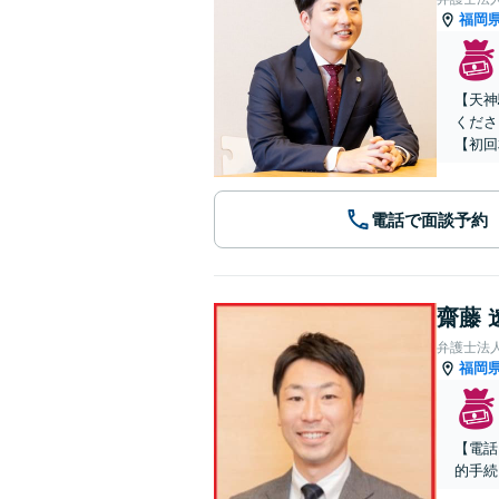
福岡
【天神
くださ
【初回
電話で面談予約
齋藤 
弁護士法
福岡
【電話
的手続