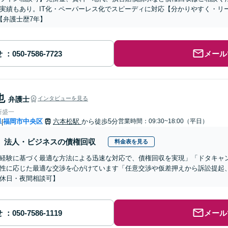
実績もあり。IT化・ペーパーレス化でスピーディに対応【分かりやすく・リ
【弁護士歴7年】
せ
メール
也
弁護士
インタビューを見る
所盛一
県
福岡市中央区
六本松駅
から徒歩5分
営業時間：09:30~18:00（平日）
|
法人・ビジネスの債権回収
料金表を見る
経験に基づく最適な方法による迅速な対応で、債権回収を実現」「ドタキャ
性に応じた最適な交渉を心がけています「任意交渉や仮差押えから訴訟提起、
休日・夜間相談可】
せ
メール