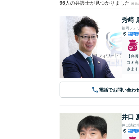
96
人の弁護士が見つかりました
(検索
秀﨑 
福岡フォ
福岡
【弁護
コミ高
きます
電話でお問い合わ
井口 
井口法律
福岡