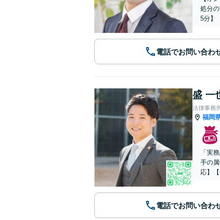
処分の
5分】
電話でお問い合わ
盛 一
法律事務
福岡
「実務
手の属
応】【
電話でお問い合わ