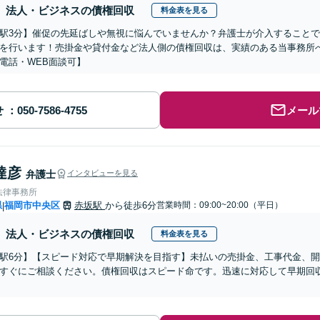
法人・ビジネスの債権回収
料金表を見る
駅3分】催促の先延ばしや無視に悩んでいませんか？弁護士が介入すること
を行います！売掛金や貸付金など法人側の債権回収は、実績のある当事務所
電話・WEB面談可】
せ
メール
達彦
弁護士
インタビューを見る
法律事務所
県
福岡市中央区
赤坂駅
から徒歩6分
営業時間：09:00~20:00（平日）
|
法人・ビジネスの債権回収
料金表を見る
駅6分】【スピード対応で早期解決を目指す】未払いの売掛金、工事代金、
すぐにご相談ください。債権回収はスピード命です。迅速に対応して早期回