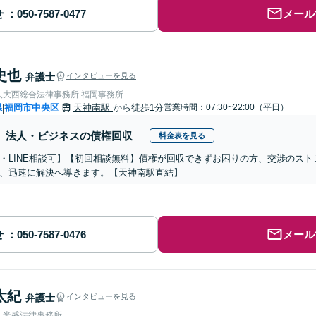
せ
メール
史也
弁護士
インタビューを見る
人大西総合法律事務所 福岡事務所
県
福岡市中央区
天神南駅
から徒歩1分
営業時間：07:30~22:00（平日）
|
法人・ビジネスの債権回収
料金表を見る
・LINE相談可】【初回相談無料】債権が回収できずお困りの方、交渉のス
、迅速に解決へ導きます。【天神南駅直結】
せ
メール
太紀
弁護士
インタビューを見る
人米盛法律事務所