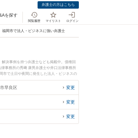
弁護士の方はこちら
&Aを探す
閲覧履歴
マイリスト
ログイン
福岡市で法人・ビジネスに強い弁護士
、解決事例を持つ弁護士なども掲載中。債権回
律事務所の秀﨑 康男弁護士や井口法律事務所
福岡市で土日や夜間に発生した法人・ビジネスの
索したい』『初回相談無料で法人・ビジネスの債
市早良区
変更
変更
変更