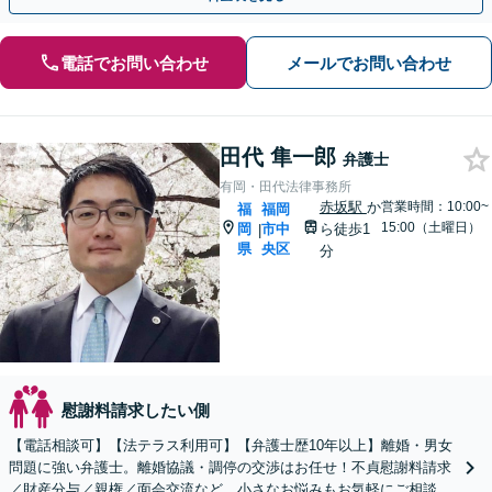
電話でお問い合わせ
メールでお問い合わせ
田代 隼一郎
弁護士
有岡・田代法律事務所
赤坂駅
か
営業時間：10:00~
福
福岡
15:00（土曜日）
岡
市中
ら徒歩1
|
県
央区
分
慰謝料請求したい側
【電話相談可】【法テラス利用可】【弁護士歴10年以上】離婚・男女
問題に強い弁護士。離婚協議・調停の交渉はお任せ！不貞慰謝料請求
／財産分与／親権／面会交流など、小さなお悩みもお気軽にご相談く