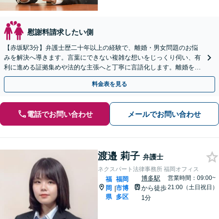
慰謝料請求したい側
【赤坂駅3分】弁護士歴二十年以上の経験で、離婚・男女問題のお悩
みを解決へ導きます。言葉にできない複雑な想いをじっくり伺い、有
利に進める証拠集めや法的な主張へと丁寧に言語化します。離婚をす
べきか悩んでいる段階でもご相談ください【初回相談無料】
料金表を見る
電話でお問い合わせ
メールでお問い合わせ
渡邉 莉子
弁護士
ネクスパート法律事務所 福岡オフィス
博多駅
営業時間：09:00~
福
福岡
21:00（土日祝日）
岡
市博
から徒歩
|
県
多区
1分