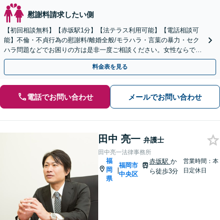
慰謝料請求したい側
【初回相談無料】【赤坂駅1分】【法テラス利用可能】【電話相談可
能】不倫・不貞行為の慰謝料/離婚全般/モラハラ・言葉の暴力・セク
ハラ問題などでお困りの方は是非一度ご相談ください。女性ならでは
の感性を活かしつつ、法的解決を計ります。
料金表を見る
電話でお問い合わせ
メールでお問い合わせ
田中 亮一
弁護士
田中亮一法律事務所
福
赤坂駅
か
営業時間：本
福岡市
岡
|
日定休日
ら徒歩3分
中央区
県