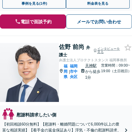
事例を見る(1件)
料金表を見る
電話で面談予約
メールでお問い合わせ
佐野 前尚
弁
インタビューを
見る
護士
弁護士法人プロテクトスタンス 福岡事務所
天神駅
営業時間：09:00~
福
福岡
19:00（土日祝日）
岡
市中
から徒歩
|
県
央区
1分
慰謝料請求したい側
【初回相談60分無料】【慰謝料・離婚問題について6,000件以上の豊
富な相談実績】【着手金の返金保証あり】浮気・不倫の慰謝料請求、