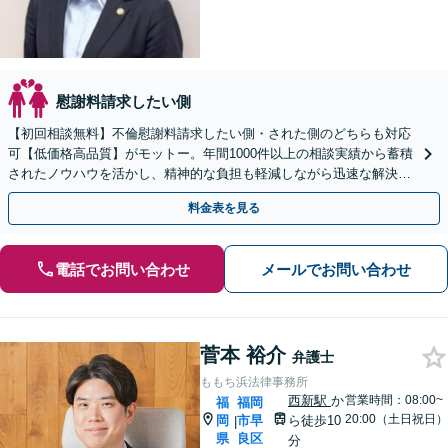
慰謝料請求したい側
【初回相談無料】不倫慰謝料請求したい側・された側のどちらも対応
可【低価格高品質】がモットー。年間1000件以上の相談実績から蓄積
されたノウハウを活かし、精神的な負担も軽減しながら迅速な解決を
目指します。【休日・夜間相談あり】【ビデオ面談可】
料金表を見る
電話でお問い合わせ
メールでお問い合わせ
菅本 裕介
弁護士
ももち浜法律事務所
西新駅
か
営業時間：08:00~
福
福岡
20:00（土日祝日）
岡
市早
ら徒歩10
|
県
良区
分