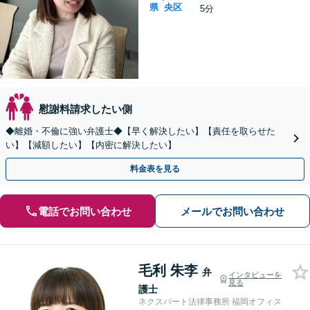
県
央区
5分
慰謝料請求したい側
◆離婚・不倫に強い弁護士◆【早く解決したい】【責任を取らせた
い】【減額したい】【内密に解決したい】
料金表を見る
電話でお問い合わせ
メールでお問い合わせ
毛利 朱李
弁
インタビューを
見る
護士
ネクスパート法律事務所 福岡オフィス