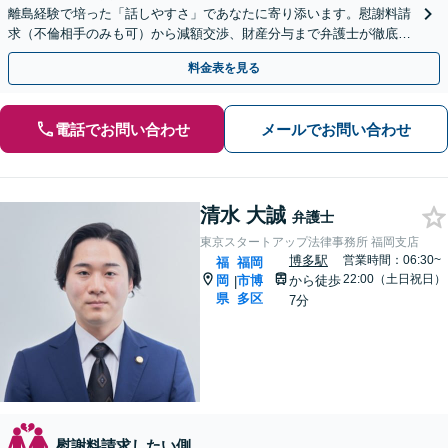
離島経験で培った「話しやすさ」であなたに寄り添います。慰謝料請
求（不倫相手のみも可）から減額交渉、財産分与まで弁護士が徹底サ
ポート。お一人で悩まずにご相談ください。
料金表を見る
電話でお問い合わせ
メールでお問い合わせ
清水 大誠
弁護士
東京スタートアップ法律事務所 福岡支店
博多駅
営業時間：06:30~
福
福岡
22:00（土日祝日）
岡
市博
から徒歩
|
県
多区
7分
慰謝料請求したい側