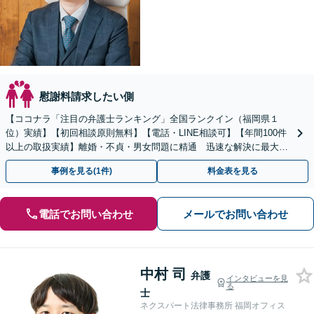
慰謝料請求したい側
【ココナラ「注目の弁護士ランキング」全国ランクイン（福岡県１
位）実績】【初回相談原則無料】【電話・LINE相談可】【年間100件
以上の取扱実績】離婚・不貞・男女問題に精通 迅速な解決に最大限
尽力します【全国対応可】 【国際離婚取扱経験】
事例を見る(1件)
料金表を見る
電話でお問い合わせ
メールでお問い合わせ
中村 司
弁護
インタビューを見
る
士
ネクスパート法律事務所 福岡オフィス