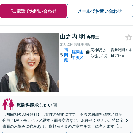
電話でお問い合わせ
メールでお問い合わせ
山之内 明
弁護士
赤坂協同法律事務所
福
天神駅
か
営業時間：本
福岡市
岡
|
日定休日
ら徒歩1分
中央区
県
慰謝料請求したい側
【初回相談30分無料】【女性の離婚に注力】不貞の慰謝料請求／財産
分与／DV・モラハラ／親権・面会交流など、お任せください。特に金
銭面のお悩みに強みあり。依頼者さまのご意向を第一に考えます【子
連れ相談】【休日相談可】【天神駅1分】