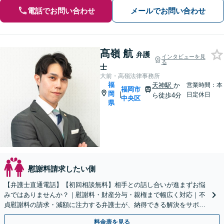
電話でお問い合わせ
メールでお問い合わせ
髙嶺 航
弁護
インタビューを見
る
士
大前・高嶺法律事務所
福
天神駅
か
営業時間：本
福岡市
岡
|
日定休日
ら徒歩4分
中央区
県
慰謝料請求したい側
【弁護士直通電話】【初回相談無料】相手との話し合いが進まずお悩
みではありませんか？｜慰謝料・財産分与・親権まで幅広く対応｜不
貞慰謝料の請求・減額に注力する弁護士が、納得できる解決をサポー
トします。【休日・夜間・WEB相談対応】【完全個室】
料金表を見る