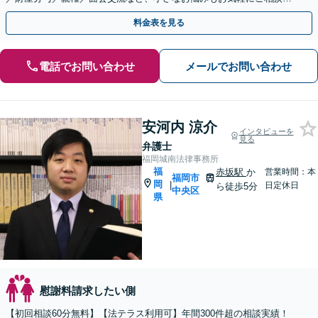
ださい【夜間・休日面談可】【完全個室】【赤坂駅1分】
料金表を見る
電話でお問い合わせ
メールでお問い合わせ
安河内 涼介
インタビューを
見る
弁護士
福岡城南法律事務所
福
赤坂駅
か
営業時間：本
福岡市
岡
|
日定休日
ら徒歩5分
中央区
県
慰謝料請求したい側
【初回相談60分無料】【法テラス利用可】年間300件超の相談実績！