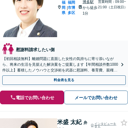
博多駅
営業時間：09:00~
福
福岡
21:00（土日祝日）
岡
市博
から徒歩
|
県
多区
1分
慰謝料請求したい側
【初回相談無料】離婚問題に直面した女性の気持ちに寄り添いなが
ら、将来の生活を見据えた解決案をご提案します【年間相談件数1000
件以上】蓄積したノウハウと交渉術を武器に慰謝料、養育費、親権な
どの獲得を目指します【夜間・休日面談可】
料金表を見る
電話でお問い合わせ
メールでお問い合わせ
米盛 太紀
弁
インタビューを
見る