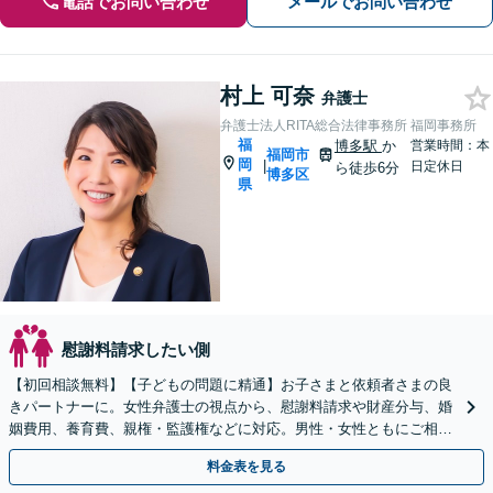
電話でお問い合わせ
メールでお問い合わせ
村上 可奈
弁護士
弁護士法人RITA総合法律事務所 福岡事務所
福
博多駅
か
営業時間：本
福岡市
岡
|
日定休日
ら徒歩6分
博多区
県
慰謝料請求したい側
【初回相談無料】【子どもの問題に精通】お子さまと依頼者さまの良
きパートナーに。女性弁護士の視点から、慰謝料請求や財産分与、婚
姻費用、養育費、親権・監護権などに対応。男性・女性ともにご相談
を！【子連れ相談可】【博多駅6分】
料金表を見る