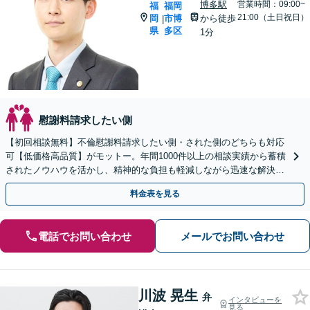
博多駅
営業時間：09:00~
福
福岡
21:00（土日祝日）
岡
市博
から徒歩
|
県
多区
1分
慰謝料請求したい側
【初回相談無料】不倫慰謝料請求したい側・された側のどちらも対応
可【低価格高品質】がモットー。年間1000件以上の相談実績から蓄積
されたノウハウを活かし、精神的な負担も軽減しながら迅速な解決を
目指します。【休日・夜間相談あり】【ビデオ面談可】
料金表を見る
電話でお問い合わせ
メールでお問い合わせ
川波 晃生
弁
インタビューを
見る