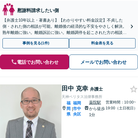
慰謝料請求したい側
【弁護士10年以上・著書あり】【わかりやすい料金設定】不貞した
側・された側の相談が可能。離婚後の経済的な不安をやさしく解決。
熟年離婚に強い。離婚訴訟に強い。離婚調停を起こされた方の相談に
も対応しています。
事例を見る(1件)
料金表を見る
電話でお問い合わせ
メールでお問い合わせ
田中 克幸
弁護士
天神ベリタス法律事務所
薬院駅
営業時間：10:00~
福
福岡
19:00（土日祝日）
岡
市中
から徒歩
|
県
央区
1分