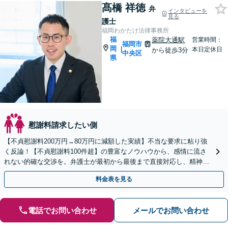
髙橋 祥徳
弁
インタビューを
見る
護士
福岡わかたけ法律事務所
福
薬院大通駅
営業時間：
福岡市
岡
|
本日定休日
から徒歩3分
中央区
県
慰謝料請求したい側
【不貞慰謝料200万円→80万円に減額した実績】不当な要求に粘り強
く反論！【不貞慰謝料100件超】の豊富なノウハウから、感情に流さ
れない的確な交渉を。弁護士が最初から最後まで直接対応し、精神的
負担を軽減【休日・夜間相談可】
料金表を見る
電話でお問い合わせ
メールでお問い合わせ