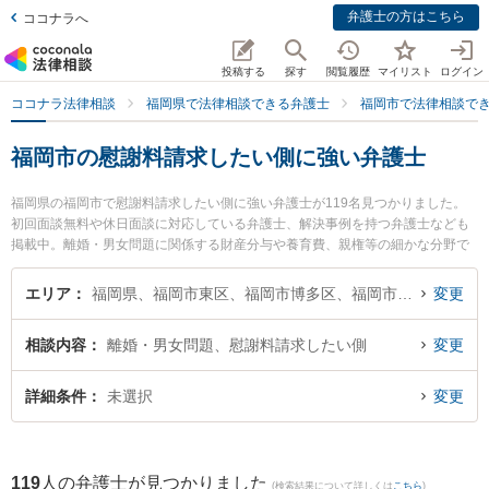
弁護士の方はこちら
ココナラへ
投稿する
探す
閲覧履歴
マイリスト
ログイン
ココナラ法律相談
福岡県で法律相談できる弁護士
福岡市で法律相談で
福岡市の慰謝料請求したい側に強い弁護士
福岡県の福岡市で慰謝料請求したい側に強い弁護士が119名見つかりました。
初回面談無料や休日面談に対応している弁護士、解決事例を持つ弁護士なども
掲載中。離婚・男女問題に関係する財産分与や養育費、親権等の細かな分野で
の絞り込み検索もでき便利です。特に弁護士法人山本・坪井綜合法律事務所 福
岡オフィスの牟田 功一弁護士や大前・高嶺法律事務所の髙嶺 航弁護士、有岡・
エリア
福岡県、福岡市東区、福岡市博多区、福岡市中央区、福岡市南区、福岡市西区、福岡市城南区、福岡市早良区
変更
田代法律事務所の田代 隼一郎弁護士のプロフィール情報や弁護士費用、強みな
どが注目されています。『福岡市で土日や夜間に発生した慰謝料請求したい側
相談内容
離婚・男女問題、慰謝料請求したい側
変更
のトラブルを今すぐに弁護士に相談したい』『慰謝料請求したい側のトラブル
解決の実績豊富な近くの弁護士を検索したい』『初回相談無料で慰謝料請求し
たい側を法律相談できる福岡市内の弁護士に相談予約したい』などでお困りの
詳細条件
未選択
変更
相談者さんにおすすめです。
119
人の弁護士が見つかりました
(検索結果について詳しくは
こちら
)