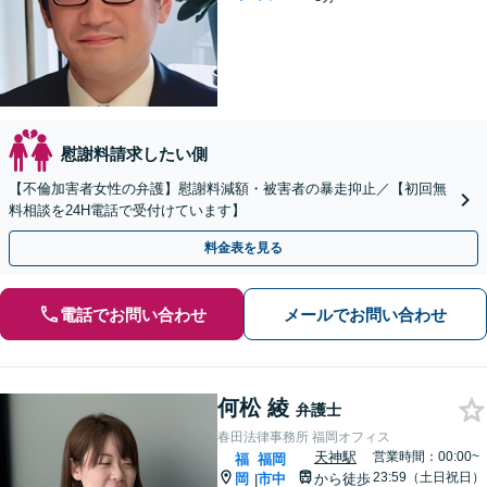
慰謝料請求したい側
【不倫加害者女性の弁護】慰謝料減額・被害者の暴走抑止／【初回無
料相談を24H電話で受付けています】
料金表を見る
電話でお問い合わせ
メールでお問い合わせ
何松 綾
弁護士
春田法律事務所 福岡オフィス
天神駅
営業時間：00:00~
福
福岡
23:59（土日祝日）
岡
市中
から徒歩
|