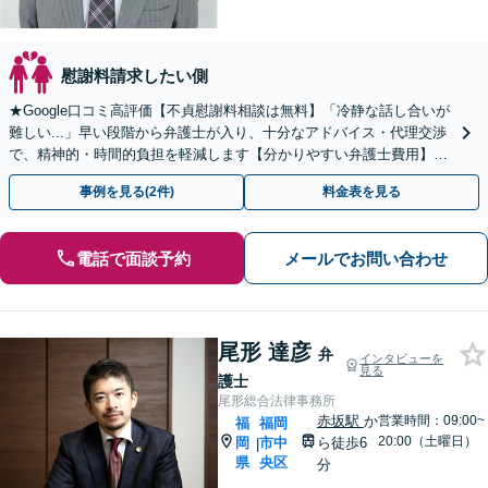
慰謝料請求したい側
★Google口コミ高評価【不貞慰謝料相談は無料】「冷静な話し合いが
難しい...」早い段階から弁護士が入り、十分なアドバイス・代理交渉
で、精神的・時間的負担を軽減します【分かりやすい弁護士費用】
【経験と資料に基づく丁寧なご説明】納得を大切に
事例を見る(2件)
料金表を見る
電話で面談予約
メールでお問い合わせ
尾形 達彦
弁
インタビューを
見る
護士
尾形総合法律事務所
赤坂駅
か
営業時間：09:00~
福
福岡
20:00（土曜日）
岡
市中
ら徒歩6
|
県
央区
分