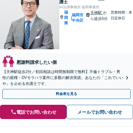
護士
Hi法律事務所 福岡事務所
福
天神駅
か
営業時間：本
福岡市
岡
|
日定休日
ら徒歩5分
中央区
県
慰謝料請求したい側
【天神駅徒歩2分／初回相談は時間無制限で無料】不倫トラブル・男
性の親権・DVモラハラ案件に多数の解決実績。あなたの「これでいい
や」を止める弁護士です。
料金表を見る
電話でお問い合わせ
メールでお問い合わせ