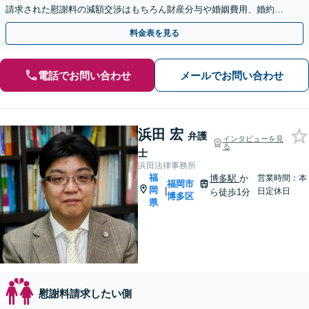
請求された慰謝料の減額交渉はもちろん財産分与や婚姻費用、婚約破
棄など様々な離婚・男女問題の解決実績が豊富です。
料金表を見る
電話でお問い合わせ
メールでお問い合わせ
浜田 宏
弁護
インタビューを見
る
士
浜田法律事務所
福
博多駅
か
営業時間：本
福岡市
岡
|
日定休日
ら徒歩1分
博多区
県
慰謝料請求したい側