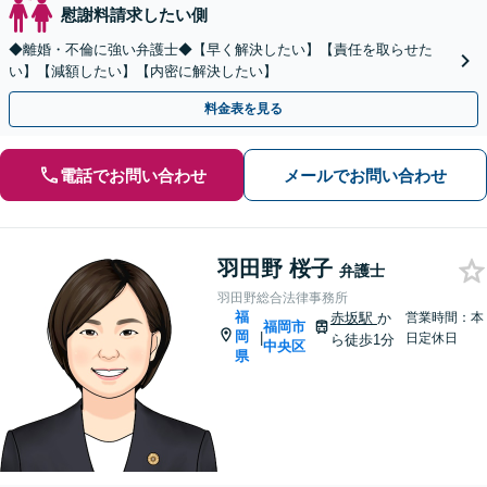
慰謝料請求したい側
◆離婚・不倫に強い弁護士◆【早く解決したい】【責任を取らせた
い】【減額したい】【内密に解決したい】
料金表を見る
電話でお問い合わせ
メールでお問い合わせ
羽田野 桜子
弁護士
羽田野総合法律事務所
福
赤坂駅
か
営業時間：本
福岡市
岡
|
日定休日
ら徒歩1分
中央区
県