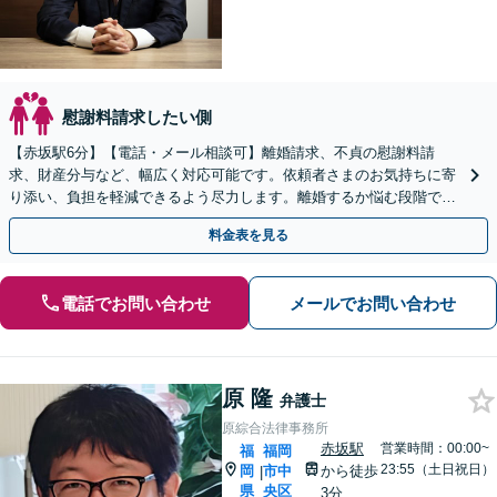
慰謝料請求したい側
【赤坂駅6分】【電話・メール相談可】離婚請求、不貞の慰謝料請
求、財産分与など、幅広く対応可能です。依頼者さまのお気持ちに寄
り添い、負担を軽減できるよう尽力します。離婚するか悩む段階でも
ご相談ください。【休日・夜間面談可】
料金表を見る
電話でお問い合わせ
メールでお問い合わせ
原 隆
弁護士
原綜合法律事務所
赤坂駅
営業時間：00:00~
福
福岡
23:55（土日祝日）
岡
市中
から徒歩
|
県
央区
3分