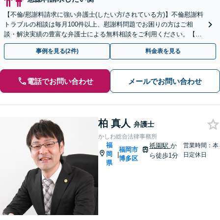
【不倫/慰謝料請求に強い弁護士(したい方/されている方)】不倫慰謝料
トラブルの相談は毎月100件以上、慰謝料問題でお困りの方はご相
談・解決実績の豊富な弁護士による無料相談をご利用ください。【不
倫相談は初回0円】【福岡県全域対応】
事例を見る(2件)
料金表を見る
電話でお問い合わせ
メールでお問い合わせ
柏 真人
弁護士
かしわ総合法律事務所
福
祇園駅
か
営業時間：本
福岡市
岡
|
日定休日
ら徒歩1分
博多区
県