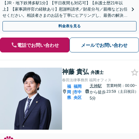
【JR・地下鉄博多駅1分】【平日夜間も対応可】【弁護士歴21年以
上】【家事調停官の経験あり】慰謝料請求／財産分与／親権などお任
せください。相談者さまのお話を丁寧にヒアリングし、最善の解決策
をご提案いたします
料金表を見る
電話でお問い合わせ
メールでお問い合わせ
神藤 貴弘
弁護士
春田法律事務所 福岡オフィス
天神駅
営業時間：00:00~
福
福岡
23:59（土日祝日）
岡
市中
から徒歩
|
県
央区
5分