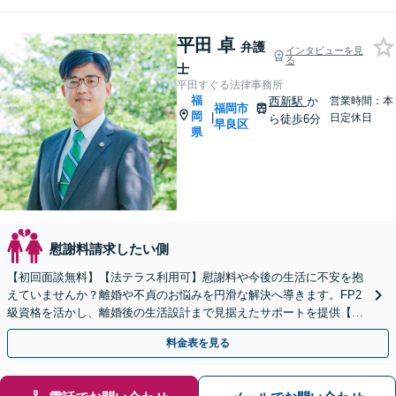
平田 卓
弁護
インタビューを見
る
士
平田すぐる法律事務所
福
西新駅
か
営業時間：本
福岡市
岡
|
日定休日
ら徒歩6分
早良区
県
慰謝料請求したい側
【初回面談無料】【法テラス利用可】慰謝料や今後の生活に不安を抱
えていませんか？離婚や不貞のお悩みを円滑な解決へ導きます。FP2
級資格を活かし、離婚後の生活設計まで見据えたサポートを提供【キ
ッズスペースあり】【事前のご予約で休日・夜間も対応】
料金表を見る