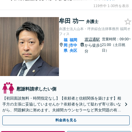
119件中 1-30件を表示
牟田 功一
弁護士
弁護士法人山本・坪井綜合法律事務所 福岡オ
フィス
渡辺通駅
営業時間：09:00~
福
福岡
21:00（土日祝
岡
市中
から徒歩1
|
県
央区
日）
分
慰謝料請求したい側
【初回面談無料・時間指定なし】【依頼者と信頼関係を築けます】相
手方の主張に妥協していませんか？依頼者を決して疑わず寄り添いな
がら、問題解決に努めます。夫婦間カウンセラーなど男女問題の有資
格者の弁護士も在籍中。【土日祝・夜間早朝も対応】
料金表を見る