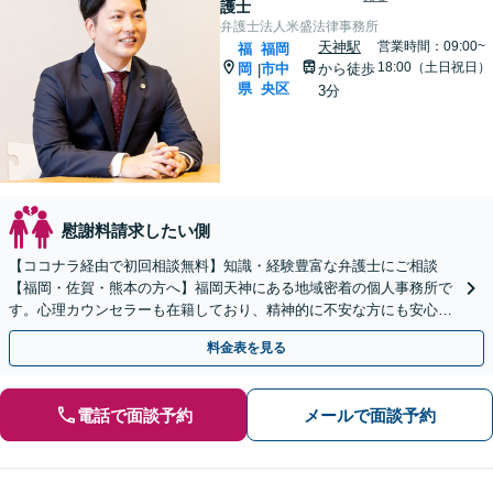
護士
弁護士法人米盛法律事務所
天神駅
営業時間：09:00~
福
福岡
18:00（土日祝日）
岡
市中
から徒歩
|
県
央区
3分
慰謝料請求したい側
【ココナラ経由で初回相談無料】知識・経験豊富な弁護士にご相談
【福岡・佐賀・熊本の方へ】福岡天神にある地域密着の個人事務所で
す。心理カウンセラーも在籍しており、精神的に不安な方にも安心し
てご相談頂けます【忙しい方は事前予約で夜間休日対応可能】
料金表を見る
電話で面談予約
メールで面談予約