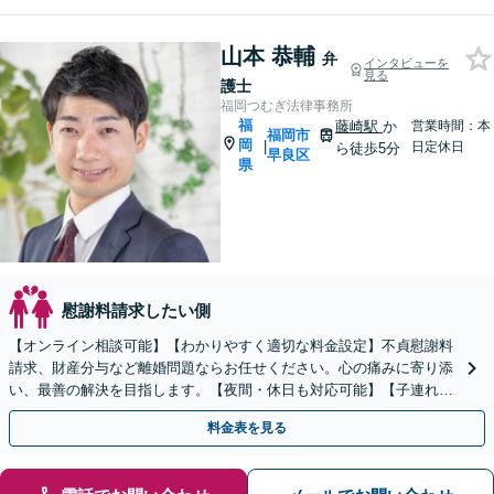
山本 恭輔
弁
インタビューを
見る
護士
福岡つむぎ法律事務所
福
藤崎駅
か
営業時間：本
福岡市
岡
|
日定休日
ら徒歩5分
早良区
県
慰謝料請求したい側
【オンライン相談可能】【わかりやすく適切な料金設定】不貞慰謝料
請求、財産分与など離婚問題ならお任せください。心の痛みに寄り添
い、最善の解決を目指します。【夜間・休日も対応可能】【子連れ相
談可能】【藤崎駅徒歩5分】【弁護士歴7年】
料金表を見る