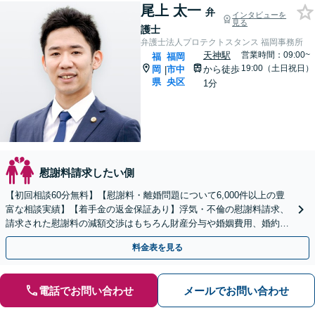
尾上 太一
弁
インタビューを
見る
護士
弁護士法人プロテクトスタンス 福岡事務所
天神駅
営業時間：09:00~
福
福岡
19:00（土日祝日）
岡
市中
から徒歩
|
県
央区
1分
慰謝料請求したい側
【初回相談60分無料】【慰謝料・離婚問題について6,000件以上の豊
富な相談実績】【着手金の返金保証あり】浮気・不倫の慰謝料請求、
請求された慰謝料の減額交渉はもちろん財産分与や婚姻費用、婚約破
棄など様々な離婚・男女問題の解決実績が豊富です。
料金表を見る
電話でお問い合わせ
メールでお問い合わせ