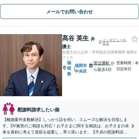
メールでお問い合わせ
髙谷 英生
弁
インタビューを
見る
護士
弁護士法人山本・坪井綜合法律事務所 福岡オ
フィス
福
渡辺通駅
か
営業時間：本
福岡市
岡
|
日定休日
ら徒歩1分
中央区
県
慰謝料請求したい側
【離婚案件多数解決】しっかり話を伺い、スムーズな解決を目指しま
す。DV被害のご相談も対応！お子さまに関する相談は、お子さまの未
来を真剣に考えて道筋を提案し，寄り添います。【不貞の慰謝料請
求】相手の動きを予測しながら最善の解決を模索します。