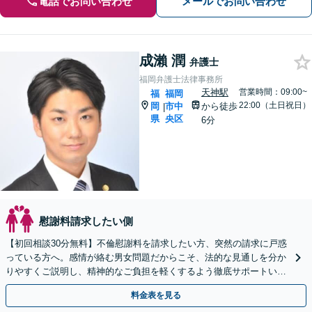
電話でお問い合わせ
メールでお問い合わせ
成瀨 潤
弁護士
福岡弁護士法律事務所
天神駅
営業時間：09:00~
福
福岡
22:00（土日祝日）
岡
市中
から徒歩
|
県
央区
6分
慰謝料請求したい側
【初回相談30分無料】不倫慰謝料を請求したい方、突然の請求に戸惑
っている方へ。感情が絡む男女問題だからこそ、法的な見通しを分か
りやすくご説明し、精神的なご負担を軽くするよう徹底サポートいた
します。一人で悩まずご相談を。【天神駅徒歩5分】
料金表を見る