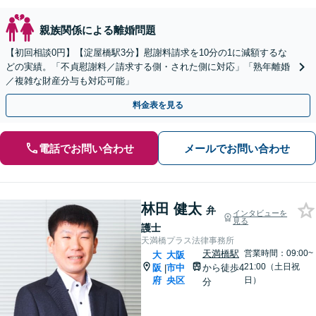
親族関係による離婚問題
【初回相談0円】【淀屋橋駅3分】慰謝料請求を10分の1に減額するな
どの実績。「不貞慰謝料／請求する側・された側に対応」「熟年離婚
／複雑な財産分与も対応可能」
料金表を見る
電話でお問い合わせ
メールでお問い合わせ
林田 健太
弁
インタビューを
見る
護士
天満橋プラス法律事務所
天満橋駅
営業時間：09:00~
大
大阪
21:00（土日祝
阪
市中
から徒歩4
|
府
央区
日）
分