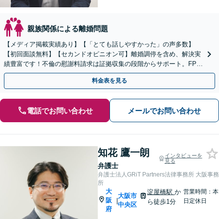
親族関係による離婚問題
【メディア掲載実績あり】【「とても話しやすかった」の声多数】
【初回面談無料】【セカンドオピニオン可】離婚調停を含め、解決実
績豊富です！不倫の慰謝料請求は証拠収集の段階からサポート。FP資
格を活かし離婚後の生活設計までサポート
料金表を見る
電話でお問い合わせ
メールでお問い合わせ
知花 鷹一朗
インタビューを
見る
弁護士
弁護士法人GRiT Partners法律事務所 大阪事務
所
大
淀屋橋駅
か
営業時間：本
大阪市
阪
|
日定休日
ら徒歩1分
中央区
府