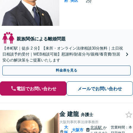
府
央区
2分
親族関係による離婚問題
【本町駅｜徒歩 2 分】【来所・オンライン法律相談30分無料｜土日祝
日相談予約受付｜WEB相談可能】慰謝料/財産分与/親権/養育費/別居
安心の解決策をご提案いたします
料金表を見る
電話でお問い合わせ
メールでお問い合わせ
金 建龍
弁護士
大阪刑事民事法律事務所
大
北浜駅
か
営業時間：本
大阪市
阪
|