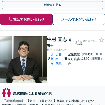
用／親権／面会交流／不貞の慰謝料請求ほか
料金表を見る
電話でお問い合わせ
メールでお問い合わせ
中村 直志
弁
インタビューを
見る
護士
梅田法律事務所
淀屋橋駅
営業時間：09:00~
大
大阪
18:00（日曜日）
阪
市中
から徒歩5
|
府
央区
分
親族関係による離婚問題
【初回面談無料】【休日・夜間対応可】離婚したい/離婚したくない、