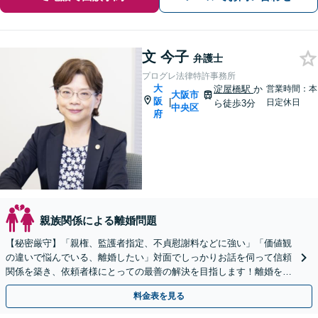
文 今子
弁護士
プログレ法律特許事務所
大
淀屋橋駅
か
営業時間：本
大阪市
阪
|
日定休日
ら徒歩3分
中央区
府
親族関係による離婚問題
【秘密厳守】「親権、監護者指定、不貞慰謝料などに強い」「価値観
の違いで悩んでいる、離婚したい」対面でしっかりお話を伺って信頼
関係を築き、依頼者様にとっての最善の解決を目指します！離婚を考
えている段階でもご相談ください。
料金表を見る