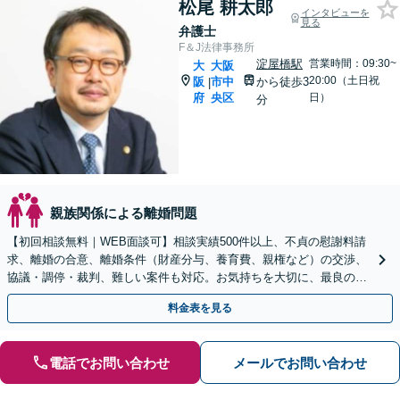
松尾 耕太郎
インタビューを
見る
弁護士
F＆J法律事務所
淀屋橋駅
営業時間：09:30~
大
大阪
20:00（土日祝
阪
市中
から徒歩3
|
府
央区
日）
分
親族関係による離婚問題
【初回相談無料｜WEB面談可】相談実績500件以上、不貞の慰謝料請
求、離婚の合意、離婚条件（財産分与、養育費、親権など）の交渉、
協議・調停・裁判、難しい案件も対応。お気持ちを大切に、最良の解
決へ導きます【弁護士歴15年以上｜子連れ相談可】
料金表を見る
電話でお問い合わせ
メールでお問い合わせ