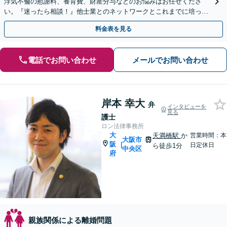
浮気不倫の慰謝料、養育費、財産分与などのお悩みはお任せくださ
い。『迷ったら相談！』他士業とのネットワークとこれまでに培った
ノウハウを駆使して最後まで寄り添ってサポートします。
料金表を見る
電話でお問い合わせ
メールでお問い合わせ
岸本 幸大
弁
インタビューを
見る
護士
ロン法律事務所
大
天満橋駅
か
営業時間：本
大阪市
阪
|
日定休日
ら徒歩1分
中央区
府
親族関係による離婚問題