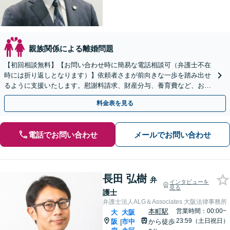
親族関係による離婚問題
【初回相談無料】【お問い合わせ時に簡易な電話相談可（弁護士不在
時には折り返しとなります）】依頼者さまが前向きな一歩を踏み出せ
るように支援いたします。慰謝料請求、財産分与、養育費など、お困
りの点について、最善の解決策をご提案します。
料金表を見る
電話でお問い合わせ
メールでお問い合わせ
長田 弘樹
弁
インタビューを
見る
護士
弁護士法人ALG＆Associates 大阪法律事務所
本町駅
営業時間：00:00~
大
大阪
23:59（土日祝日）
阪
市中
から徒歩
|