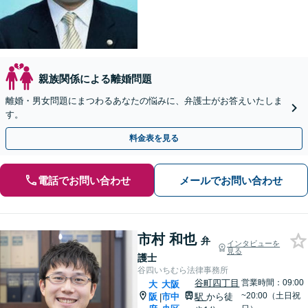
親族関係による離婚問題
離婚・男女問題にまつわるあなたの悩みに、弁護士がお答えいたしま
す。
料金表を見る
電話でお問い合わせ
メールでお問い合わせ
市村 和也
弁
インタビューを
見る
護士
谷四いちむら法律事務所
谷町四丁目
営業時間：09:00
大
大阪
~20:00（土日祝
阪
市中
駅
から徒
|