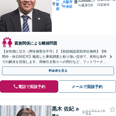
大阪市
阪
|
日定休日
ら徒歩1分
中央区
府
親族関係による離婚問題
【女性側に注力（男性側受任不可）】【初回相談原則30分無料】【時
間外・休日対応可】徹底した事前調査と粘り強い交渉で、有利な条件
での解決を目指します。荷物引き取りへの同行など、フットワーク軽
く親身に寄り添います【天満橋駅1分】
料金表を見る
電話で面談予約
メールで面談予約
黒木 佐紀
弁
インタビューを
見る
護士