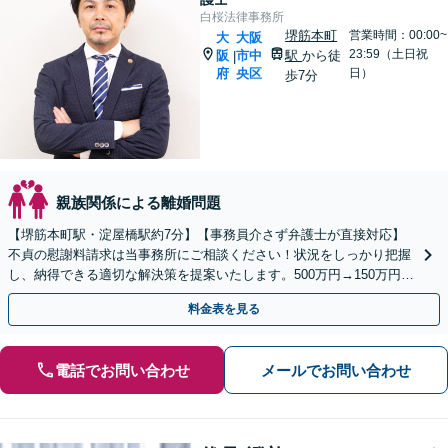
白桜法律事務所
堺筋本町
営業時間：00:00~
大
大阪
23:59（土日祝
阪
市中
駅
から徒
|
府
央区
日）
歩7分
親族関係による離婚問題
【堺筋本町駅・淀屋橋駅約7分】【事務員介さず弁護士が直接対応】
不貞の慰謝料請求は当事務所にご相談ください！状況をしっかり把握
し、納得できる適切な解決策を提案いたします。500万円→150万円へ
の減額交渉成功事例あり【電話／メール相談可】
料金表を見る
電話でお問い合わせ
メールでお問い合わせ