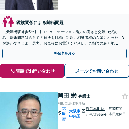
親族関係による離婚問題
【天満橋駅徒歩5分】【コミュニケーション能力の高さと交渉力が強
み】離婚問題は合意での解決を目標に対応。相談者様の希望に沿った
解決ができるよう尽力。お気軽にお電話ください。ご相談のみ可能
【初回面談30分無料】【夜間・休日対応可】【出張相談可】
料金表を見る
電話でお問い合わせ
メールでお問い合わせ
岡田 崇
弁護士
岡田崇法律事務所
大
堺筋本町駅
営業時間：
大阪市
阪
|
本日定休日
から徒歩5分
中央区
府