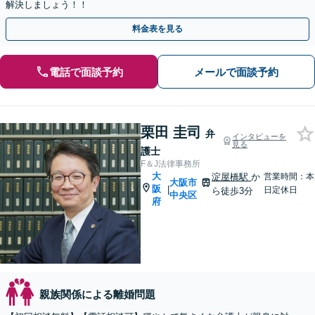
解決しましょう！！
料金表を見る
電話で面談予約
メールで面談予約
栗田 圭司
弁
インタビューを
見る
護士
F＆J法律事務所
大
淀屋橋駅
か
営業時間：本
大阪市
阪
|
日定休日
ら徒歩3分
中央区
府
親族関係による離婚問題