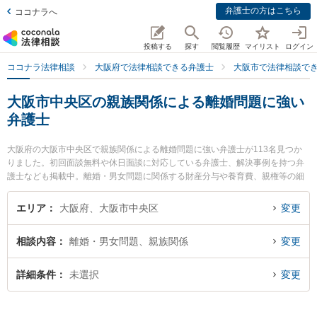
弁護士の方はこちら
ココナラへ
投稿する
探す
閲覧履歴
マイリスト
ログイン
ココナラ法律相談
大阪府で法律相談できる弁護士
大阪市で法律相談で
大阪市中央区の親族関係による離婚問題に強い
弁護士
大阪府の大阪市中央区で親族関係による離婚問題に強い弁護士が113名見つか
りました。初回面談無料や休日面談に対応している弁護士、解決事例を持つ弁
護士なども掲載中。離婚・男女問題に関係する財産分与や養育費、親権等の細
かな分野での絞り込み検索もでき便利です。特に一道法律事務所の呉 明浩弁護
士や中澤総合法律事務所の中澤 拓夢弁護士、梅田法律事務所の中村 直志弁護士
エリア
大阪府、大阪市中央区
変更
のプロフィール情報や弁護士費用、強みなどが注目されています。『大阪市中
央区で土日や夜間に発生した親族関係による離婚問題のトラブルを今すぐに弁
相談内容
離婚・男女問題、親族関係
変更
護士に相談したい』『親族関係による離婚問題のトラブル解決の実績豊富な近
くの弁護士を検索したい』『初回相談無料で親族関係による離婚問題を法律相
談できる大阪市中央区内の弁護士に相談予約したい』などでお困りの相談者さ
詳細条件
未選択
変更
んにおすすめです。