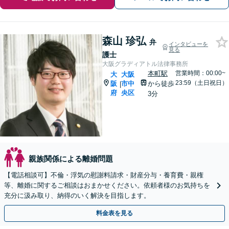
森山 珍弘
弁
インタビューを
見る
護士
大阪グラディアトル法律事務所
本町駅
営業時間：00:00~
大
大阪
23:59（土日祝日）
阪
市中
から徒歩
|
府
央区
3分
親族関係による離婚問題
【電話相談可】不倫・浮気の慰謝料請求・財産分与・養育費・親権
等、離婚に関するご相談はおまかせください。依頼者様のお気持ちを
充分に汲み取り、納得のいく解決を目指します。
料金表を見る