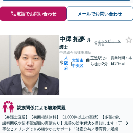
電話でお問い合わせ
メールでお問い合わせ
中澤 拓夢
弁
インタビューを
見る
護士
中澤総合法律事務所
大
玉造駅
か
営業時間：本
大阪市
阪
|
日定休日
ら徒歩2分
中央区
府
親族関係による離婚問題
【弁護士直通】【初回相談無料】【1,000件以上の実績】【多額の慰
謝料回収や請求額減額の実績あり】最善の紛争解決を目指します！丁
寧なヒアリングできめ細やかにサポート「財産分与／養育費／婚姻費