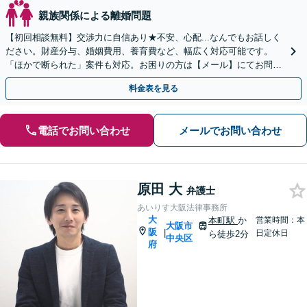
親族関係による離婚問題
【初回相談無料】交渉力に自信あり★不安、心配...なんでもお話しく
ださい。財産分与、婚姻費用、養育費など、幅広く対応可能です。
「ほかで断られた」案件も対応。お困りの方は【メール】にてお問い
合わせください【北浜駅3分】
料金表を見る
電話でお問い合わせ
メールでお問い合わせ
原田 大
弁護士
あいりす大阪法律事務所
大
本町駅
か
営業時間：本
大阪市
阪
|
日定休日
ら徒歩2分
中央区
府