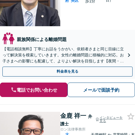
府
央区
日）
歩1分
親族関係による離婚問題
【電話相談無料】丁寧にお話をうかがい、依頼者さまと同じ目線に立
って解決策を模索していきます。女性の離婚問題に積極的に対応。お
子さまへの影響にも配慮して、よりよい解決を目指します【夜間・休
日の相談可能】【谷町四丁目駅10秒】
料金表を見る
電話でお問い合わせ
メールで面談予約
金鹿 祥一
弁
インタビューを
見る
護士
ロン法律事務所
大
天満橋駅
か
営業時間：本