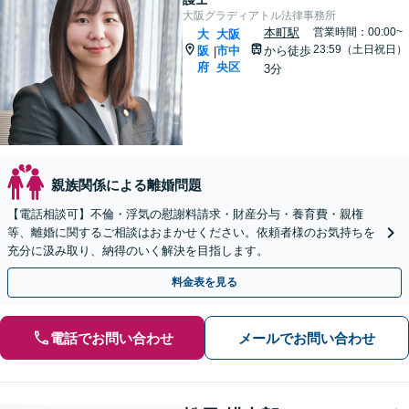
大阪グラディアトル法律事務所
本町駅
営業時間：00:00~
大
大阪
23:59（土日祝日）
阪
市中
から徒歩
|
府
央区
3分
親族関係による離婚問題
【電話相談可】不倫・浮気の慰謝料請求・財産分与・養育費・親権
等、離婚に関するご相談はおまかせください。依頼者様のお気持ちを
充分に汲み取り、納得のいく解決を目指します。
料金表を見る
電話でお問い合わせ
メールでお問い合わせ