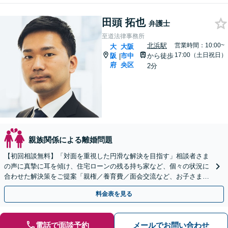
田頭 拓也
弁護士
至道法律事務所
北浜駅
営業時間：10:00~
大
大阪
17:00（土日祝日）
阪
市中
から徒歩
|
府
央区
2分
親族関係による離婚問題
【初回相談無料】「対面を重視した円滑な解決を目指す」相談者さま
の声に真摯に耳を傾け、住宅ローンの残る持ち家など、個々の状況に
合わせた解決策をご提案「親権／養育費／面会交流など、お子さまの
重要な問題に真摯に向き合います」【休日・夜間相談可】
料金表を見る
電話で面談予約
メールでお問い合わせ