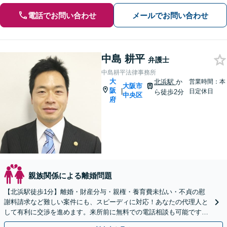
電話でお問い合わせ
メールでお問い合わせ
中島 耕平
弁護士
中島耕平法律事務所
大
北浜駅
か
営業時間：本
大阪市
阪
|
日定休日
ら徒歩2分
中央区
府
親族関係による離婚問題
【北浜駅徒歩1分】離婚・財産分与・親権・養育費未払い・不貞の慰
謝料請求など難しい案件にも、スピーディに対応！あなたの代理人と
して有利に交渉を進めます。来所前に無料での電話相談も可能です
【協議／調停／訴訟対応】【子連れ相談可】