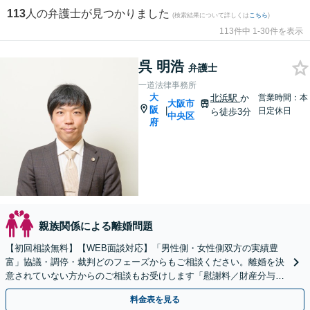
113
人の弁護士が見つかりました
(検索結果について詳しくは
こちら
)
113件中 1-30件を表示
呉 明浩
弁護士
一道法律事務所
大
北浜駅
か
営業時間：本
大阪市
阪
|
日定休日
ら徒歩3分
中央区
府
親族関係による離婚問題
【初回相談無料】【WEB面談対応】「男性側・女性側双方の実績豊
富」協議・調停・裁判どのフェーズからもご相談ください。離婚を決
意されていない方からのご相談もお受けします「慰謝料／財産分与／
養育費・面会交流／婚姻費用ほか」【休日・夜間相談可】
料金表を見る