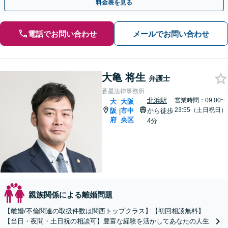
料金表を見る
電話でお問い合わせ
メールでお問い合わせ
大亀 将生
弁護士
蒼星法律事務所
北浜駅
営業時間：09:00~
大
大阪
23:55（土日祝日）
阪
市中
から徒歩
|
府
央区
4分
親族関係による離婚問題
【離婚/不倫関連の取扱件数は関西トップクラス】【初回相談無料】
【当日・夜間・土日祝の相談可】豊富な経験を活かしてあなたの人生