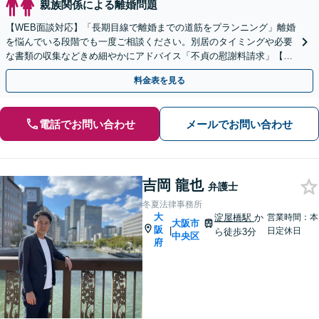
親族関係による離婚問題
【WEB面談対応】「長期目線で離婚までの道筋をプランニング」離婚
を悩んでいる段階でも一度ご相談ください。別居のタイミングや必要
な書類の収集などきめ細やかにアドバイス「不貞の慰謝料請求」【休
日夜間相談可】【上本町から徒歩10秒】
料金表を見る
電話でお問い合わせ
メールでお問い合わせ
吉岡 龍也
弁護士
冬夏法律事務所
大
淀屋橋駅
か
営業時間：本
大阪市
阪
|
日定休日
ら徒歩3分
中央区
府