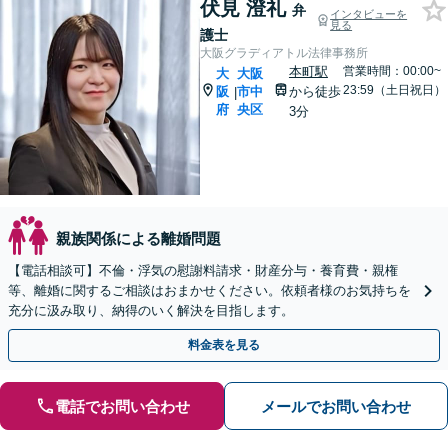
伏見 澄礼
弁
インタビューを
見る
護士
大阪グラディアトル法律事務所
本町駅
営業時間：00:00~
大
大阪
23:59（土日祝日）
阪
市中
から徒歩
|
府
央区
3分
親族関係による離婚問題
【電話相談可】不倫・浮気の慰謝料請求・財産分与・養育費・親権
等、離婚に関するご相談はおまかせください。依頼者様のお気持ちを
充分に汲み取り、納得のいく解決を目指します。
料金表を見る
電話でお問い合わせ
メールでお問い合わせ