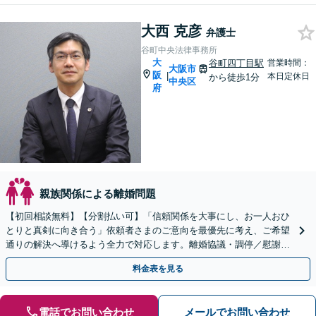
大西 克彦
弁護士
谷町中央法律事務所
大
谷町四丁目駅
営業時間：
大阪市
阪
|
本日定休日
から徒歩1分
中央区
府
親族関係による離婚問題
【初回相談無料】【分割払い可】「信頼関係を大事にし、お一人おひ
とりと真剣に向き合う」依頼者さまのご意向を最優先に考え、ご希望
通りの解決へ導けるよう全力で対応します。離婚協議・調停／慰謝料
／財産分与／親権／養育費／面会交流【休日・夜間面談可】
料金表を見る
電話でお問い合わせ
メールでお問い合わせ