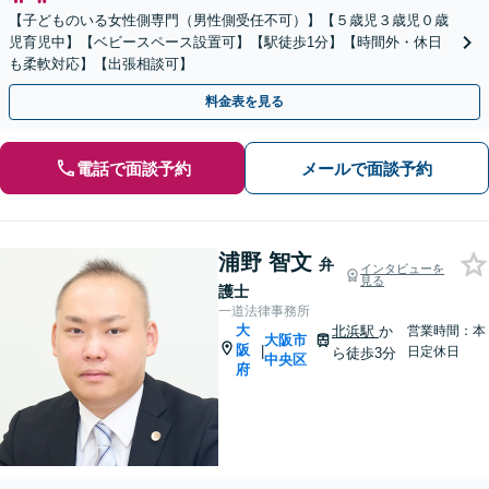
【子どものいる女性側専門（男性側受任不可）】【５歳児３歳児０歳
児育児中】【ベビースペース設置可】【駅徒歩1分】【時間外・休日
も柔軟対応】【出張相談可】
料金表を見る
電話で面談予約
メールで面談予約
浦野 智文
弁
インタビューを
見る
護士
一道法律事務所
大
北浜駅
か
営業時間：本
大阪市
阪
|
日定休日
ら徒歩3分
中央区
府