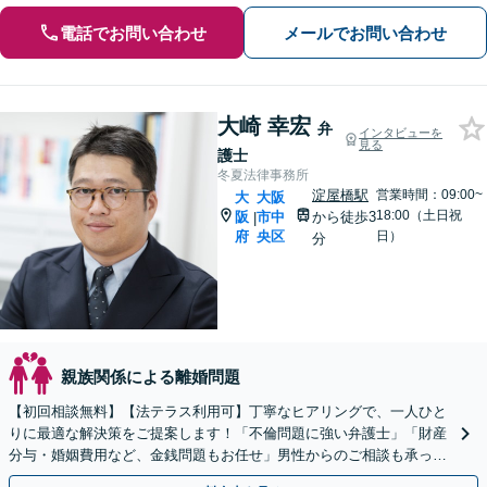
電話でお問い合わせ
メールでお問い合わせ
大崎 幸宏
弁
インタビューを
見る
護士
冬夏法律事務所
淀屋橋駅
営業時間：09:00~
大
大阪
18:00（土日祝
阪
市中
から徒歩3
|
府
央区
日）
分
親族関係による離婚問題
【初回相談無料】【法テラス利用可】丁寧なヒアリングで、一人ひと
りに最適な解決策をご提案します！「不倫問題に強い弁護士」「財産
分与・婚姻費用など、金銭問題もお任せ」男性からのご相談も承って
おります【夜間・休日面談可】【淀屋橋駅・北浜駅5分】