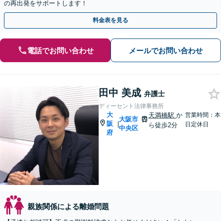
の再出発をサポートします！
料金表を見る
電話でお問い合わせ
メールでお問い合わせ
田中 美成
弁護士
ディーセント法律事務所
大
天満橋駅
か
営業時間：本
大阪市
阪
|
日定休日
ら徒歩2分
中央区
府
親族関係による離婚問題