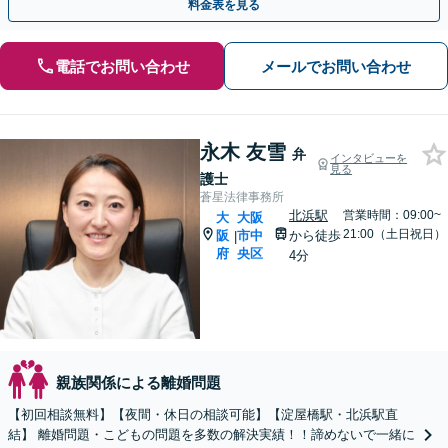
料金表を見る
電話でお問い合わせ
メールでお問い合わせ
永木 友雪
弁
インタビューを
見る
護士
蒼星法律事務所
北浜駅
営業時間：09:00~
大
大阪
21:00（土日祝日）
阪
市中
から徒歩
|
府
央区
4分
親族関係による離婚問題
【初回相談無料】【夜間・休日の相談可能】【淀屋橋駅・北浜駅直
結】 離婚問題・こどもの問題を多数の解決実績！！諦めないで一緒に