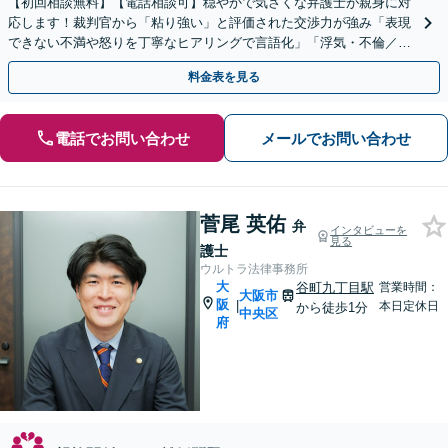
【初回相談無料】【電話相談可】穏やかで気さくな弁護士が親身に対
応します！裁判官から「粘り強い」と評価された交渉力が強み「表現
できない不満や怒りを丁寧なヒアリングで言語化」「浮気・不倫／慰
謝料請求サポート」【子連れ相談可】【休日・夜間相談可】
料金表を見る
電話でお問い合わせ
メールでお問い合わせ
菅尾 英佑
弁
インタビューを
見る
護士
ウルトラ法律事務所
大
谷町九丁目駅
営業時間：
大阪市
阪
|
本日定休日
から徒歩1分
中央区
府