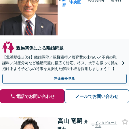
日定休日
ら徒歩4分
中央区
府
親族関係による離婚問題
【北浜駅徒歩3分】離婚調停／親権獲得／養育費の未払い／不貞の慰
謝料／財産分与など離婚問題に幅広く対応。将来、大手を振って孫を
抱けるよう子どもの将来を見据えた解決手段を採用しましょう！【初
回相談無料】
料金表を見る
電話でお問い合わせ
メールでお問い合わせ
高山 竜嗣
弁
インタビューを
見る
護士