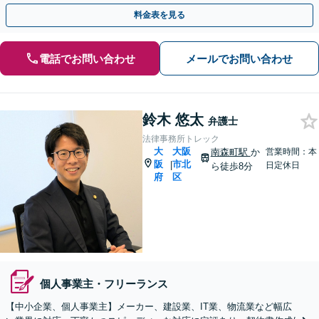
進めてまいります。
料金表を見る
電話でお問い合わせ
メールでお問い合わせ
鈴木 悠太
弁護士
法律事務所トレック
大
大阪
南森町駅
か
営業時間：本
阪
市北
|
日定休日
ら徒歩8分
府
区
個人事業主・フリーランス
【中小企業、個人事業主】メーカー、建設業、IT業、物流業など幅広