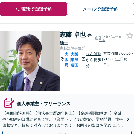
電話で面談予約
メールで面談予約
家藤 卓也
弁
インタビューを
見る
護士
家藤法律事務所
なんば駅
営業時間：09:00~
大
大阪
21:00（土日祝
阪
市浪
から徒歩1
|
府
速区
日）
分
個人事業主・フリーランス
【初回相談無料】【司法書士歴20年以上】【金融機関勤務8年】金融
や不動産の知識が豊富です。企業間トラブルの対応、労務問題、債権
回収など、幅広く対応しておりますので、お困りの際はお早めにご相
談ください。【WEB面談可】【夜間・休日対応】