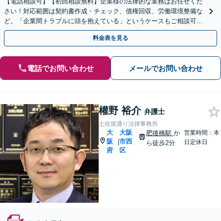
【電話相談可】【初回相談無料】企業様の法律的な業務はお任せくだ
さい！対応範囲は契約書作成・チェック、債権回収、労働環境整備な
ど。「企業間トラブルに頭を抱えている」というケースもご相談可能
です【Zooｍ相談可】【完全個室】【大阪天満宮駅すぐ】
料金表を見る
電話でお問い合わせ
メールでお問い合わせ
權野 裕介
弁護士
土佐堀通り法律事務所
大
大阪
肥後橋駅
か
営業時間：本
阪
市西
|
日定休日
ら徒歩2分
府
区