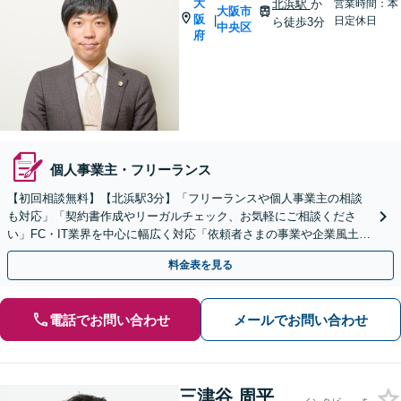
大
北浜駅
か
営業時間：本
大阪市
阪
|
日定休日
ら徒歩3分
中央区
府
個人事業主・フリーランス
【初回相談無料】【北浜駅3分】「フリーランスや個人事業主の相談
も対応」「契約書作成やリーガルチェック、お気軽にご相談くださ
い」FC・IT業界を中心に幅広く対応「依頼者さまの事業や企業風土を
熟知し、最適な解決策をご提案」【休日・夜間相談可】
料金表を見る
電話でお問い合わせ
メールでお問い合わせ
三津谷 周平