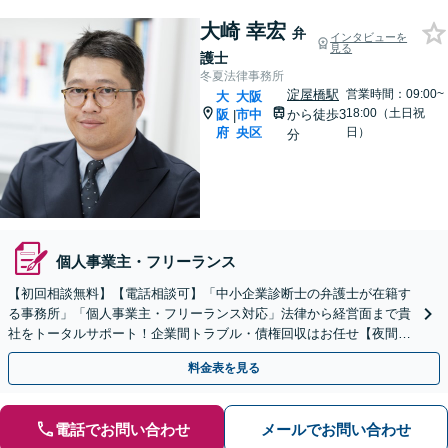
大崎 幸宏
弁
インタビューを
見る
護士
冬夏法律事務所
淀屋橋駅
営業時間：09:00~
大
大阪
18:00（土日祝
阪
市中
から徒歩3
|
府
央区
日）
分
個人事業主・フリーランス
【初回相談無料】【電話相談可】「中小企業診断士の弁護士が在籍す
る事務所」「個人事業主・フリーランス対応」法律から経営面まで貴
社をトータルサポート！企業間トラブル・債権回収はお任せ【夜間・
休日面談可】【ビデオ相談対応】【淀屋橋駅・北浜駅5分】
料金表を見る
電話でお問い合わせ
メールでお問い合わせ