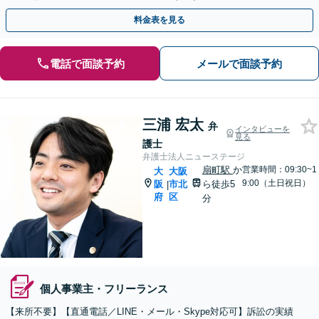
権回収、労務問題、経営サポートを含む予防法務に対応
料金表を見る
電話で面談予約
メールで面談予約
三浦 宏太
弁
インタビューを
見る
護士
弁護士法人ニューステージ
扇町駅
か
営業時間：09:30~1
大
大阪
9:00（土日祝日）
阪
市北
ら徒歩5
|
府
区
分
個人事業主・フリーランス
【来所不要】【直通電話／LINE・メール・Skype対応可】訴訟の実績