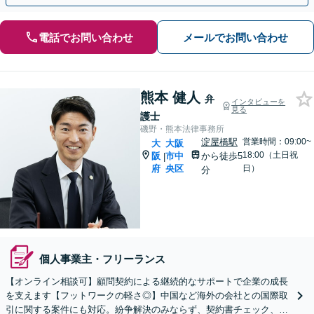
電話でお問い合わせ
メールでお問い合わせ
熊本 健人
弁
インタビューを
見る
護士
磯野・熊本法律事務所
淀屋橋駅
営業時間：09:00~
大
大阪
18:00（土日祝
阪
市中
から徒歩5
|
府
央区
日）
分
個人事業主・フリーランス
【オンライン相談可】顧問契約による継続的なサポートで企業の成長
を支えます【フットワークの軽さ◎】中国など海外の会社との国際取
引に関する案件にも対応。紛争解決のみならず、契約書チェック、債