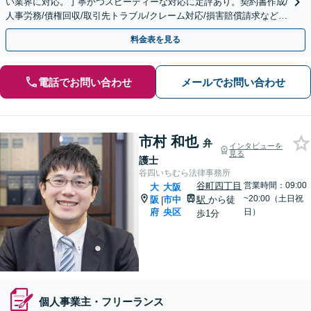
い業界に対応。丁寧かつスピーディーな対応に定評あり。契約書作成/
人事労務/債権回収/取引先トラブル/クレーム対応/損害賠償請求など
【顧問／スポット対応可】【Web面談可】
料金表を見る
電話でお問い合わせ
メールでお問い合わせ
市村 和也
弁
インタビューを
見る
護士
谷四いちむら法律事務所
谷町四丁目
営業時間：09:00
大
大阪
~20:00（土日祝
阪
市中
駅
から徒
|
府
央区
日）
歩1分
個人事業主・フリーランス