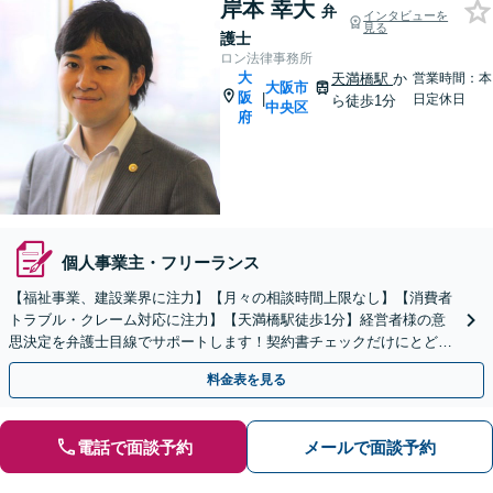
岸本 幸大
弁
インタビューを
見る
護士
ロン法律事務所
大
天満橋駅
か
営業時間：本
大阪市
阪
|
日定休日
ら徒歩1分
中央区
府
個人事業主・フリーランス
【福祉事業、建設業界に注力】【月々の相談時間上限なし】【消費者
トラブル・クレーム対応に注力】【天満橋駅徒歩1分】経営者様の意
思決定を弁護士目線でサポートします！契約書チェックだけにとどま
らず、事業スキーム全体をリーガルチェックしましょう！
料金表を見る
電話で面談予約
メールで面談予約