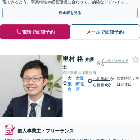
現できるよう、事業特性や経営環境に合わせて、的確なアドバイスい
たします【時間外・休日相談可】【天満橋駅1分】
料金表を見る
電話で面談予約
メールで面談予約
里村 格
弁護
インタビューを見
る
士
梅田新道法律事務所
大
大阪
北新地駅
か
営業時間：本
阪
市北
|
日定休日
ら徒歩4分
府
区
個人事業主・フリーランス