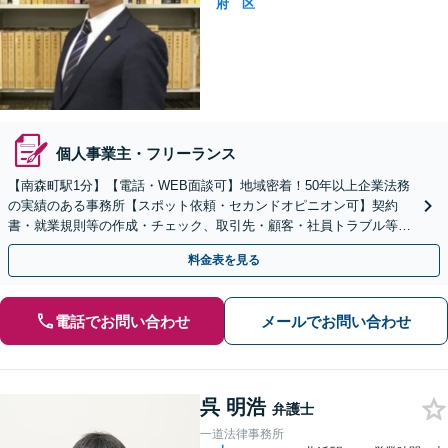
府
区
個人事業主・フリーランス
【南森町駅1分】【電話・WEB面談可】地域密着！50年以上企業法務
の実績のある事務所【スポット依頼・セカンドオピニオン可】契約
書・就業規則等の作成・チェック、取引先・顧客・社員トラブル等、
お気軽にご相談ください【事前予約で休日・夜間対応】
料金表を見る
電話でお問い合わせ
メールでお問い合わせ
呉 明浩
弁護士
一道法律事務所