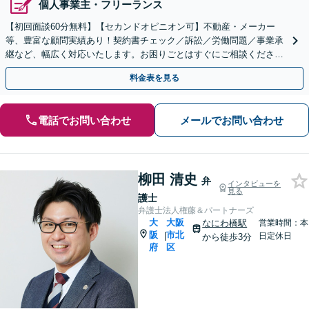
個人事業主・フリーランス
【初回面談60分無料】【セカンドオピニオン可】不動産・メーカー
等、豊富な顧問実績あり！契約書チェック／訴訟／労働問題／事業承
継など、幅広く対応いたします。お困りごとはすぐにご相談ください
【他士業と連携】【夜間・休日対応可】【肥後橋駅2分】
料金表を見る
電話でお問い合わせ
メールでお問い合わせ
柳田 清史
弁
インタビューを
見る
護士
弁護士法人権藤＆パートナーズ
大
大阪
なにわ橋駅
営業時間：本
阪
市北
|
日定休日
から徒歩3分
府
区