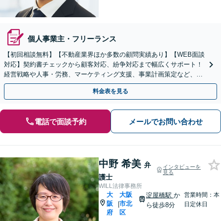
個人事業主・フリーランス
【初回相談無料】【不動産業界ほか多数の顧問実績あり】【WEB面談
対応】契約書チェックから顧客対応、紛争対応まで幅広くサポート！
経営戦略や人事・労務、マーケティング支援、事業計画策定など、経
営全般のサポートをご提供【休日・夜間相談可】
料金表を見る
電話で面談予約
メールでお問い合わせ
中野 希美
弁
インタビューを
見る
護士
WILL法律事務所
大
大阪
淀屋橋駅
か
営業時間：本
阪
市北
|
日定休日
ら徒歩8分
府
区