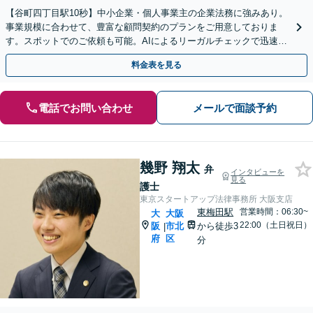
【谷町四丁目駅10秒】中小企業・個人事業主の企業法務に強みあり。
事業規模に合わせて、豊富な顧問契約のプランをご用意しておりま
す。スポットでのご依頼も可能。AIによるリーガルチェックで迅速に
対応します【夜間・休日の相談可能】【初回相談無料】
料金表を見る
電話でお問い合わせ
メールで面談予約
幾野 翔太
弁
インタビューを
見る
護士
東京スタートアップ法律事務所 大阪支店
東梅田駅
営業時間：06:30~
大
大阪
22:00（土日祝日）
阪
市北
から徒歩3
|
府
区
分