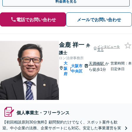
料金表を見る
電話でお問い合わせ
メールでお問い合わせ
金鹿 祥一
弁
インタビューを
見る
護士
ロン法律事務所
大
天満橋駅
か
営業時間：本
大阪市
阪
|
日定休日
ら徒歩1分
中央区
府
個人事業主・フリーランス
【初回相談原則30分無料】顧問契約だけでなく、スポット案件も歓
迎。中小企業の法務、企業サポートにも対応。安定した事業運営を実