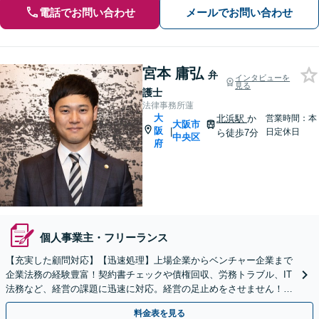
電話でお問い合わせ
メールでお問い合わせ
宮本 庸弘
弁
インタビューを
見る
護士
法律事務所蓮
大
北浜駅
か
営業時間：本
大阪市
阪
|
日定休日
ら徒歩7分
中央区
府
個人事業主・フリーランス
【充実した顧問対応】【迅速処理】上場企業からベンチャー企業まで
企業法務の経験豊富！契約書チェックや債権回収、労務トラブル、IT
法務など、経営の課題に迅速に対応。経営の足止めをさせません！機
動力を活かし一社一社に深く伴走！スポット相談も歓迎。
料金表を見る