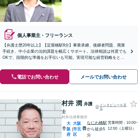
個人事業主・フリーランス
【弁護士歴20年以上】【淀屋橋駅8分】事業承継、後継者問題、廃業
手続き、中小企業の法的課題を幅広くサポート。法律相談は何度でも
OKで、段階的な準備をお手伝いも可能。実現可能な経営戦略をとも
に模索いたします【元裁判官】【元家事調停官】
電話でお問い合わせ
メールでお問い合わせ
村井 潤
弁護
インタビューを見
る
士
村井法律事務所
なにわ橋駅
営業時間：10:00~
大
大阪
12:00（土曜日）
阪
市北
から徒歩5
|
府
区
分