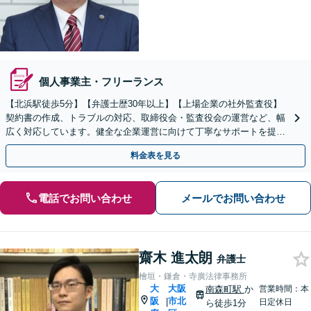
個人事業主・フリーランス
【北浜駅徒歩5分】【弁護士歴30年以上】【上場企業の社外監査役】
契約書の作成、トラブルの対応、取締役会・監査役会の運営など、幅
広く対応しています。健全な企業運営に向けて丁寧なサポートを提供
いたしますので、ぜひご相談ください。【Web面談可】
料金表を見る
電話でお問い合わせ
メールでお問い合わせ
齋木 進太朗
弁護士
檜垣・鎌倉・寺廣法律事務所
大
大阪
南森町駅
か
営業時間：本
阪
市北
|
日定休日
ら徒歩1分