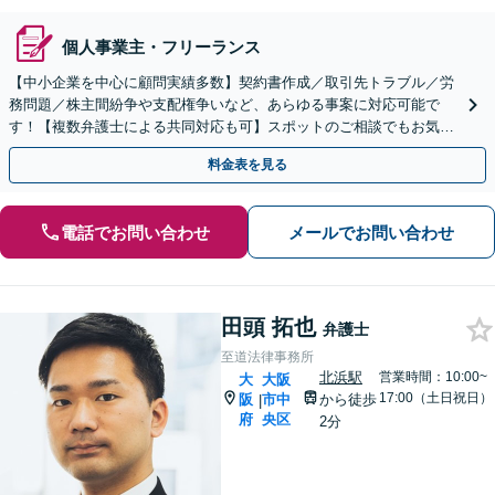
個人事業主・フリーランス
【中小企業を中心に顧問実績多数】契約書作成／取引先トラブル／労
務問題／株主間紛争や支配権争いなど、あらゆる事案に対応可能で
す！【複数弁護士による共同対応も可】スポットのご相談でもお気軽
にご連絡ください。【初回相談無料】【オンライン面談可】
料金表を見る
電話でお問い合わせ
メールでお問い合わせ
田頭 拓也
弁護士
至道法律事務所
北浜駅
営業時間：10:00~
大
大阪
17:00（土日祝日）
阪
市中
から徒歩
|
府
央区
2分