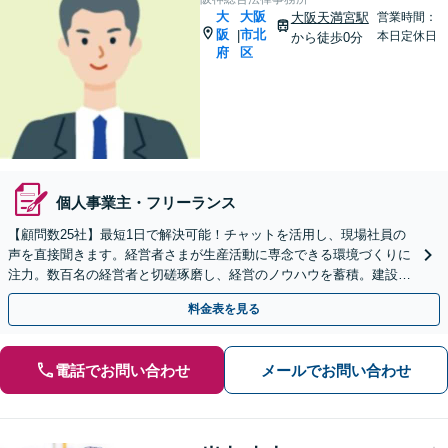
大
大阪
大阪天満宮駅
営業時間：
阪
市北
|
本日定休日
から徒歩0分
府
区
個人事業主・フリーランス
【顧問数25社】最短1日で解決可能！チャットを活用し、現場社員の
声を直接聞きます。経営者さまが生産活動に専念できる環境づくりに
注力。数百名の経営者と切磋琢磨し、経営のノウハウを蓄積。建設・I
T業界を中心に多数の対応実績あり【休日・夜間対応】
料金表を見る
電話でお問い合わせ
メールでお問い合わせ