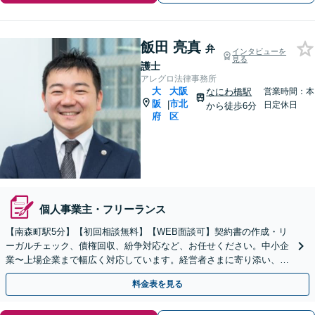
飯田 亮真
弁
インタビューを
見る
護士
アレグロ法律事務所
大
大阪
なにわ橋駅
営業時間：本
阪
市北
|
日定休日
から徒歩6分
府
区
個人事業主・フリーランス
【南森町駅5分】【初回相談無料】【WEB面談可】契約書の作成・リ
ーガルチェック、債権回収、紛争対応など、お任せください。中小企
業〜上場企業まで幅広く対応しています。経営者さまに寄り添い、背
中を後押しできるよう尽力いたします。
料金表を見る