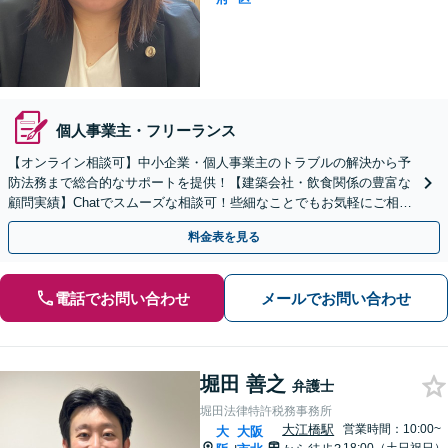
個人事業主・フリーランス
【オンライン相談可】中小企業・個人事業主のトラブルの解決から予
防法務まで総合的なサポートを提供！【建築会社・飲食関係の豊富な
顧問実績】Chatでスムーズな相談可！些細なことでもお気軽にご相談
ください【天神橋筋六丁目駅1分】【夜間・休日面談】
料金表を見る
電話でお問い合わせ
メールでお問い合わせ
堀田 善之
弁護士
堀田法律特許税務事務所
大江橋駅
営業時間：10:00~
大
大阪