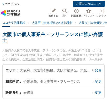
弁護士の方はこちら
ココナラへ
投稿する
探す
閲覧履歴
マイリスト
ログイン
ココナラ法律相談
大阪府で法律相談できる弁護士
大阪市で法律相談で
大阪市の個人事業主・フリーランスに強い弁護
士
大阪府の大阪市で個人事業主・フリーランスに強い弁護士が361名見つかりま
した。初回面談無料や休日面談に対応している弁護士、解決事例を持つ弁護士
なども掲載中。企業法務に関係する顧問弁護士契約や契約書作成・リーガルチ
ェック、雇用契約書・就業規則作成等の細かな分野での絞り込み検索もでき便
利です。特に弁護士法人ももとせの山田 貴弘弁護士や弁護士法人啓葉法律事務
エリア
大阪府、大阪市都島区、大阪市福島区、大阪市此花区、大阪市西区、大阪市港区、大阪市大正区、大阪市天王寺区、大阪市浪速区、大阪市西淀川区、大阪市東淀川区、大阪市東成区、大阪市生野区、大阪市旭区、大阪市城東区、大阪市阿倍野区、大阪市住吉区、大阪市東住吉区、大阪市西成区、大阪市淀川区、大阪市鶴見区、大阪市住之江区、大阪市平野区、大阪市北区、大阪市中央区
変更
所の加藤 卓弁護士、法律事務所トレックの鈴木 悠太弁護士のプロフィール情報
や弁護士費用、強みなどが注目されています。『大阪市で土日や夜間に発生し
相談内容
企業法務、個人事業主・フリーランス
変更
た個人事業主・フリーランスのトラブルを今すぐに弁護士に相談したい』『個
人事業主・フリーランスのトラブル解決の実績豊富な近くの弁護士を検索した
い』『初回相談無料で個人事業主・フリーランスを法律相談できる大阪市内の
詳細条件
未選択
変更
弁護士に相談予約したい』などでお困りの相談者さんにおすすめです。