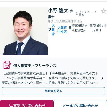
小野 隆大
弁
インタビューを
見る
護士
弁護士法人啓葉法律事務所
大
淀屋橋駅
か
営業時間：本
大阪市
阪
|
日定休日
ら徒歩2分
中央区
府
個人事業主・フリーランス
【企業顧問の実績豊富な弁護士】【Web相談可】労働問題や取引先ト
ラブルから事業承継や事業再生、廃業のご相談まで幅広く承ります。
豊富な経験とノウハウを活かし、的確に見通しを立て先手を打った対
応が強みです。顧問契約の実績も多数あり【淀屋橋2分】
料金表を見る
電話でお問い合わせ
メールでお問い合わせ