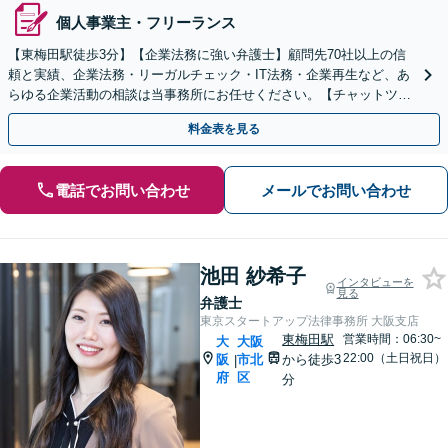
個人事業主・フリーランス
【東梅田駅徒歩3分】【企業法務に強い弁護士】顧問先70社以上の信
頼と実績、企業法務・リーガルチェック・IT法務・企業再生など、あ
らゆる企業活動の相談は当事務所にお任せください。【チャットツー
ルやWEB会議にも対応】
料金表を見る
電話でお問い合わせ
メールでお問い合わせ
池田 紗希子
インタビューを
見る
弁護士
東京スタートアップ法律事務所 大阪支店
東梅田駅
営業時間：06:30~
大
大阪
22:00（土日祝日）
阪
市北
から徒歩3
|
府
区
分