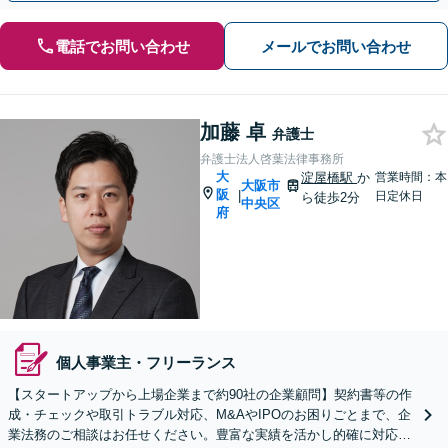
電話でお問い合わせ
メールでお問い合わせ
加藤 卓
弁護士
弁護士法人啓葉法律事務所
大
淀屋橋駅
か
営業時間：本
大阪市
阪
|
日定休日
ら徒歩2分
中央区
府
個人事業主・フリーランス
【スタートアップから上場企業まで約90社の企業顧問】契約書等の作
成・チェックや取引トラブル対応、M&AやIPOのお困りごとまで、企
業法務のご相談はお任せください。豊富な実績を活かし的確に対応を