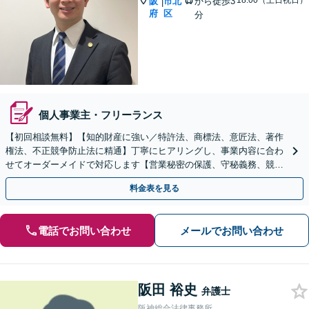
18:00（土日祝日）
阪
市北
から徒歩3
|
府
区
分
個人事業主・フリーランス
【初回相談無料】【知的財産に強い／特許法、商標法、意匠法、著作
権法、不正競争防止法に精通】丁寧にヒアリングし、事業内容に合わ
せてオーダーメイドで対応します【営業秘密の保護、守秘義務、競業
避止義務】【顧問契約可】【休日・夜間相談可】
料金表を見る
電話でお問い合わせ
メールでお問い合わせ
阪田 裕史
弁護士
阪神総合法律事務所