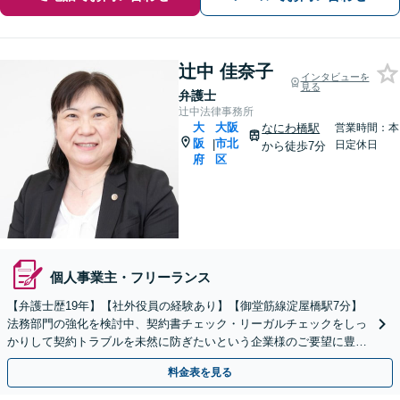
辻中 佳奈子
インタビューを
見る
弁護士
辻中法律事務所
大
大阪
なにわ橋駅
営業時間：本
阪
市北
|
日定休日
から徒歩7分
府
区
個人事業主・フリーランス
【弁護士歴19年】【社外役員の経験あり】【御堂筋線淀屋橋駅7分】
法務部門の強化を検討中、契約書チェック・リーガルチェックをしっ
かりして契約トラブルを未然に防ぎたいという企業様のご要望に豊富
な経験と実績でご対応いたします
料金表を見る