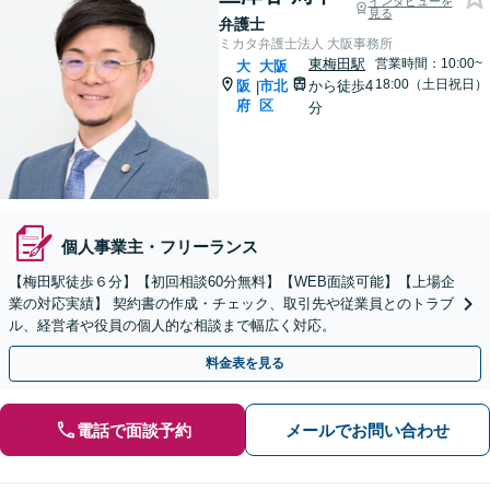
インタビューを
見る
弁護士
ミカタ弁護士法人 大阪事務所
東梅田駅
営業時間：10:00~
大
大阪
18:00（土日祝日）
阪
市北
から徒歩4
|
府
区
分
個人事業主・フリーランス
【梅田駅徒歩６分】【初回相談60分無料】【WEB面談可能】【上場企
業の対応実績】 契約書の作成・チェック、取引先や従業員とのトラブ
ル、経営者や役員の個人的な相談まで幅広く対応。
料金表を見る
電話で面談予約
メールでお問い合わせ