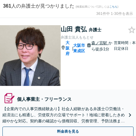
361
人の弁護士が見つかりました
(検索結果について詳しくは
こちら
)
361件中 1-30件を表示
山田 貴弘
弁護士
弁護士法人ももとせ
大
森ノ宮駅
か
営業時間：本
大阪市
阪
|
日定休日
ら徒歩1分
東成区
府
個人事業主・フリーランス
【企業内での人事労務経験あり】社会人経験がある弁護士◎労働法・
経済法にも精通し、労使双方の立場でサポート！地域に密着したきめ
細やかな対応。契約書の確認から債権回収、労務管理、予防法務まで
【スタートアップ・個人事業にも対応】【森ノ宮駅1分】
料金表を見る