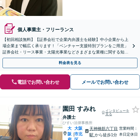
個人事業主・フリーランス
【初回相談無料】【証券会社で企業内弁護士を経験】中小企業から上
場企業まで幅広く承ります！「ベンチャー支援特別プランをご用意」
証券会社・リース事業・太陽光事業などさまざまな業種に関する知識
あり【メール相談可】【夜間面談対応】【大江橋駅3分】
料金表を見る
電話でお問い合わせ
メールでお問い合わせ
園田 すみれ
インタビューを
見る
弁護士
ひすい法律事務所
大
大阪
天神橋筋六丁目
営業時間：
阪
市北
|
本日定休日
駅
から徒歩1分
府
区