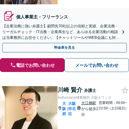
個人事業主・フリーランス
【企業法務に強い弁護士】顧問先70社以上の信頼と実績、企業法務・
リーガルチェック・IT法務・企業再生など、あらゆる企業活動の相談
は当事務所にお任せください。【チャットツールやWEB会議にも対
応】
料金表を見る
電話でお問い合わせ
メールでお問い合わせ
川崎 賢介
弁護士
Authense法律事務所 大阪オフィス
大江橋駅
営業時間：00:00~
大
大阪
23:59（土日祝日）
阪
市北
から徒歩2
|
府
区
分