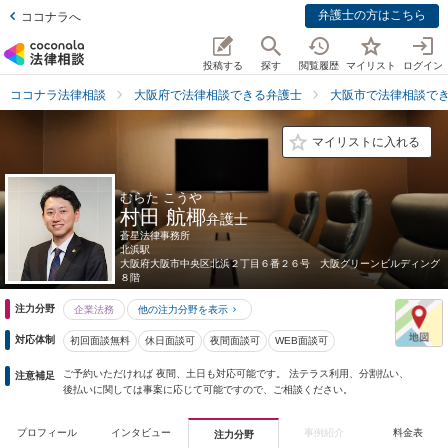
弁護士の方はこちら
ココナラへ
投稿する
探す
閲覧履歴
マイリスト
ログイン
ココナラ法律相談
大阪府で法律相談できる弁護士
大阪市で法律相談で
マイリストに入れる
むらた こうや
村田 航椰
弁護士
蒼星法律事務所
北浜駅
大阪府
大阪市中央区北浜２丁目６番２６号 大阪グリーンビルディング
８階
注力分野
企業法務
他の注力分野を表示
対応体制
初回面談無料
休日面談可
夜間面談可
WEB面談可
ご予約いただければ 夜間、土日も対応可能です。 法テラス利用、分割払い、
注意補足
後払いに関しては事案に応じて可能ですので、ご相談ください。
プロフィール
インタビュー
事例紹介
料金表
注力分野