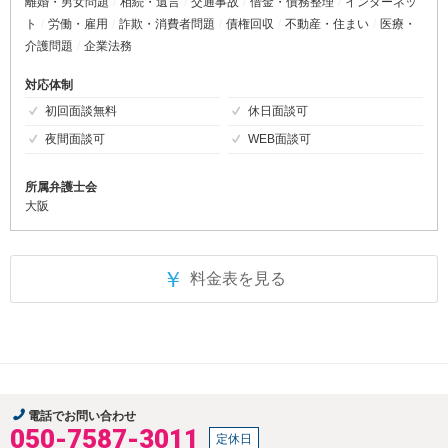
離婚・男女問題
相続・遺言
交通事故
借金・債務整理
インターネッ
ト
労働・雇用
詐欺・消費者問題
債権回収
不動産・住まい
医療・
介護問題
企業法務
対応体制
初回面談無料
休日面談可
夜間面談可
WEB面談可
所属弁護士会
大阪
￥
料金表を見る
電話でお問い合わせ
050-7587-3011
定休日