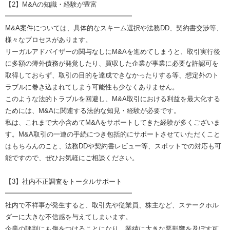
【2】M&Aの知識・経験が豊富
━━━━━━━━━━━━━━━━━━━
M&A案件については、具体的なスキーム選択や法務DD、契約書交渉等、
様々なプロセスがあります。
リーガルアドバイザーの関与なしにM&Aを進めてしまうと、取引実行後
に多額の簿外債務が発覚したり、買収した企業が事業に必要な許認可を
取得しておらず、取引の目的を達成できなかったりする等、想定外のト
ラブルに巻き込まれてしまう可能性も少なくありません。
このような法的トラブルを回避し、M&A取引における利益を最大化する
ためには、M&Aに関連する法的な知見・経験が必要です。
私は、これまで大小含めてM&Aをサポートしてきた経験が多くございま
す。M&A取引の一連の手続につき包括的にサポートさせていただくこと
はもちろんのこと、法務DDや契約書レビュー等、スポットでの対応も可
能ですので、ぜひお気軽にご相談ください。
【3】社内不正調査をトータルサポート
━━━━━━━━━━━━━━━━━━━
社内で不祥事が発生すると、取引先や従業員、株主など、ステークホル
ダーに大きな不信感を与えてしまいます。
企業の評判にも傷をつけることになり、業績に大きな悪影響を及ぼす可