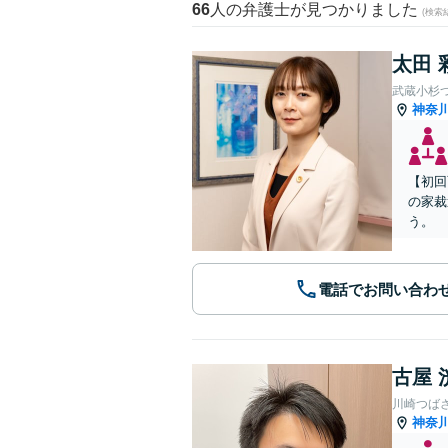
66
人の弁護士が見つかりました
(検索
太田 
武蔵小杉
神奈
【初回
の家裁
う。
電話でお問い合わ
古屋 
川崎つば
神奈