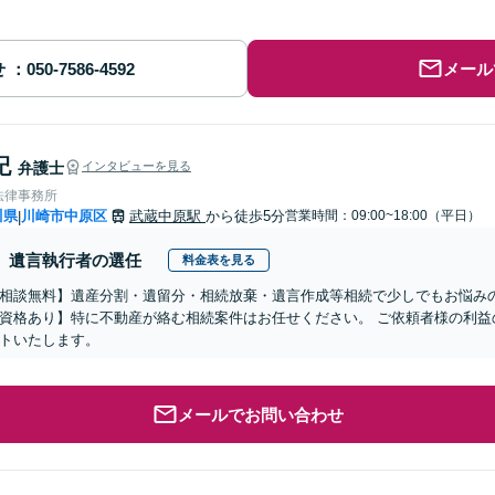
せ
メール
紀
弁護士
インタビューを見る
法律事務所
川県
川崎市中原区
武蔵中原駅
から徒歩5分
営業時間：09:00~18:00（平日）
|
遺言執行者の選任
料金表を見る
相談無料】遺産分割・遺留分・相続放棄・遺言作成等相続で少しでもお悩み
資格あり】特に不動産が絡む相続案件はお任せください。 ご依頼者様の利益
トいたします。
メールでお問い合わせ