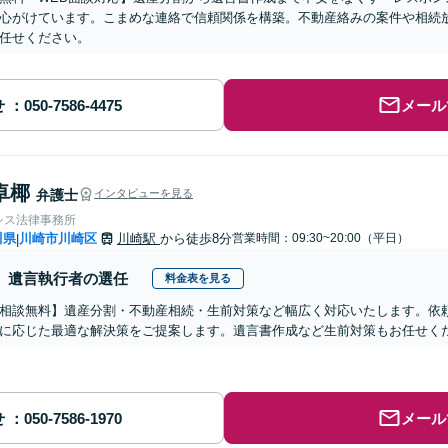
心がけています。こまめな連絡で信頼関係を構築。不動産絡みの案件や相続
任せください。
せ
メール
卓椰
弁護士
インタビューを見る
シス法律事務所
川県
川崎市川崎区
川崎駅
から徒歩8分
営業時間：09:30~20:00（平日）
|
遺言執行者の選任
料金表を見る
相談無料】遺産分割・不動産相続・生前対策など幅広く対応いたします。依
に応じた最適な解決策をご提案します。遺言書作成など生前対策もお任せくだ
せ
メール