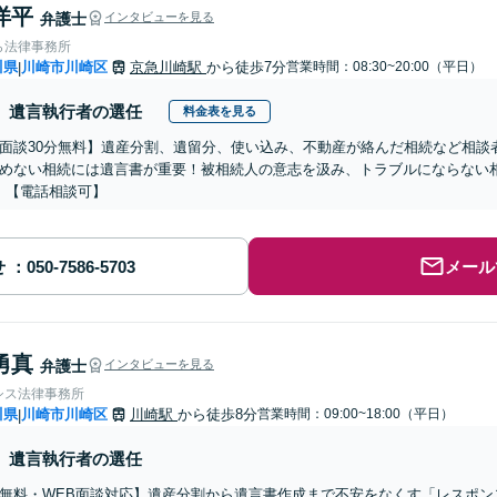
洋平
弁護士
インタビューを見る
ら法律事務所
川県
川崎市川崎区
京急川崎駅
から徒歩7分
営業時間：08:30~20:00（平日）
|
遺言執行者の選任
料金表を見る
面談30分無料】遺産分割、遺留分、使い込み、不動産が絡んだ相続など相談
めない相続には遺言書が重要！被相続人の意志を汲み、トラブルにならない
】【電話相談可】
せ
メール
勇真
弁護士
インタビューを見る
シス法律事務所
川県
川崎市川崎区
川崎駅
から徒歩8分
営業時間：09:00~18:00（平日）
|
遺言執行者の選任
無料・WEB面談対応】遺産分割から遺言書作成まで不安をなくす「レスポン