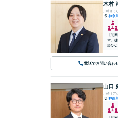
木村 
川崎さく
神奈
【初回
す。揉
談OK
電話でお問い合わ
山口 
川崎オア
神奈
【初回