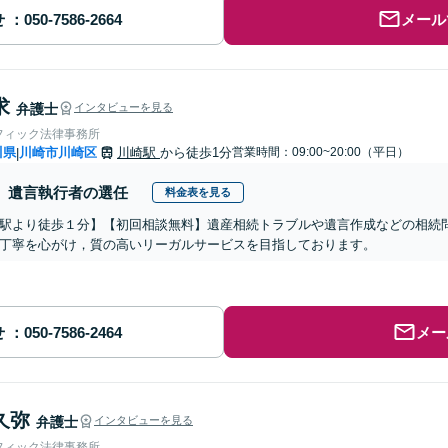
せ
メール
求
弁護士
インタビューを見る
フィック法律事務所
川県
川崎市川崎区
川崎駅
から徒歩1分
営業時間：09:00~20:00（平日）
|
遺言執行者の選任
料金表を見る
駅より徒歩１分】【初回相談無料】遺産相続トラブルや遺言作成などの相続
丁寧を心がけ，質の高いリーガルサービスを目指しております。
せ
メー
久弥
弁護士
インタビューを見る
フィック法律事務所