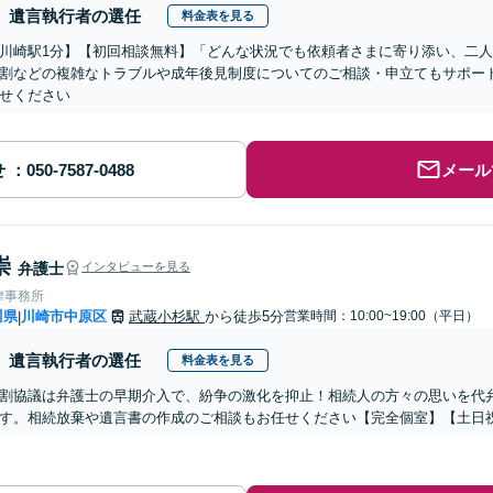
遺言執行者の選任
料金表を見る
川崎駅1分】【初回相談無料】「どんな状況でも依頼者さまに寄り添い、二
割などの複雑なトラブルや成年後見制度についてのご相談・申立てもサポー
せください
せ
メール
崇
弁護士
インタビューを見る
律事務所
川県
川崎市中原区
武蔵小杉駅
から徒歩5分
営業時間：10:00~19:00（平日）
|
遺言執行者の選任
料金表を見る
割協議は弁護士の早期介入で、紛争の激化を抑止！相続人の方々の思いを代
す。相続放棄や遺言書の作成のご相談もお任せください【完全個室】【土日