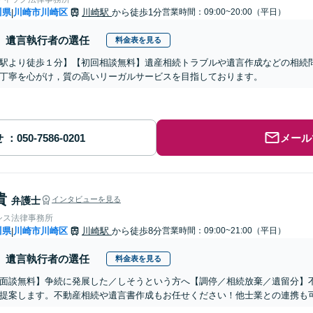
川県
川崎市川崎区
川崎駅
から徒歩1分
営業時間：09:00~20:00（平日）
|
遺言執行者の選任
料金表を見る
駅より徒歩１分】【初回相談無料】遺産相続トラブルや遺言作成などの相続
丁寧を心がけ，質の高いリーガルサービスを目指しております。
せ
メール
貴
弁護士
インタビューを見る
シス法律事務所
川県
川崎市川崎区
川崎駅
から徒歩8分
営業時間：09:00~21:00（平日）
|
遺言執行者の選任
料金表を見る
面談無料】争続に発展した／しそうという方へ【調停／相続放棄／遺留分】
提案します。不動産相続や遺言書作成もお任せください！他士業との連携も