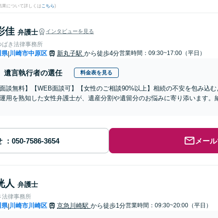
結果について詳しくは
こちら
)
彩佳
弁護士
インタビューを見る
つばき法律事務所
川県
川崎市中原区
新丸子駅
から徒歩4分
営業時間：09:30~17:00（平日）
|
遺言執行者の選任
料金表を見る
面談無料】【WEB面談可】【女性のご相談90%以上】相続の不安を包み込
運用を熟知した女性弁護士が、遺産分割や遺留分のお悩みに寄り添います。
せ
メール
洸人
弁護士
さ法律事務所
川県
川崎市川崎区
京急川崎駅
から徒歩1分
営業時間：09:30~20:00（平日）
|