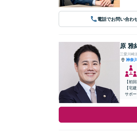
電話でお問い合わ
原 雅
三愛川崎
神奈
【初回
【宅建
サポー