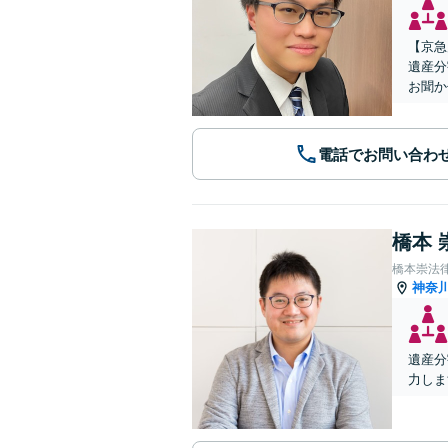
【京急
遺産分
お聞か
電話でお問い合わ
橋本 
橋本崇法
神奈
遺産分
力しま