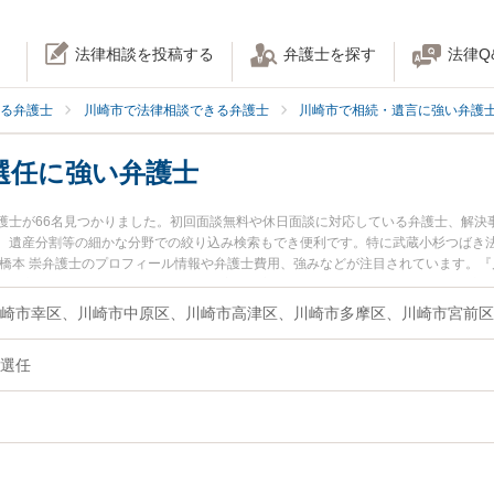
法律相談を投稿する
弁護士を探す
法律Q
る弁護士
川崎市で法律相談できる弁護士
川崎市で相続・遺言に強い弁護
選任に強い弁護士
護士が66名見つかりました。初回面談無料や休日面談に対応している弁護士、解決
、遺産分割等の細かな分野での絞り込み検索もでき便利です。特に武蔵小杉つばき法
の橋本 崇弁護士のプロフィール情報や弁護士費用、強みなどが注目されています。
『遺言執行者の選任のトラブル解決の実績豊富な近くの弁護士を検索したい』『初
困りの相談者さんにおすすめです。
崎市幸区、川崎市中原区、川崎市高津区、川崎市多摩区、川崎市宮前区
選任