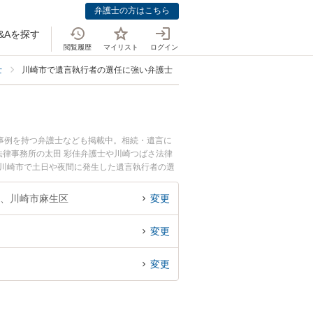
弁護士の方はこちら
&Aを探す
閲覧履歴
マイリスト
ログイン
士
川崎市で遺言執行者の選任に強い弁護士
事例を持つ弁護士なども掲載中。相続・遺言に
律事務所の太田 彩佳弁護士や川崎つばさ法律
『川崎市で土日や夜間に発生した遺言執行者の選
回相談無料で遺言執行者の選任を法律相談できる
、川崎市麻生区
変更
変更
変更