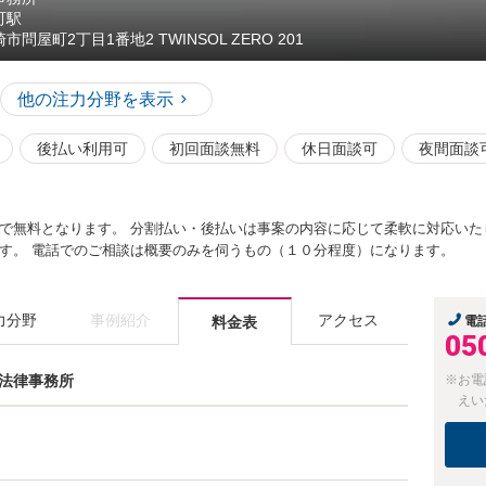
町駅
市問屋町2丁目1番地2 TWINSOL ZERO 201
他の注力分野を表示
後払い利用可
初回面談無料
休日面談可
夜間面談
で無料となります。 分割払い・後払いは事案の内容に応じて柔軟に対応いた
す。 電話でのご相談は概要のみを伺うもの（１０分程度）になります。
力分野
事例紹介
アクセス
料金表
電
05
野法律事務所
※お電
えい