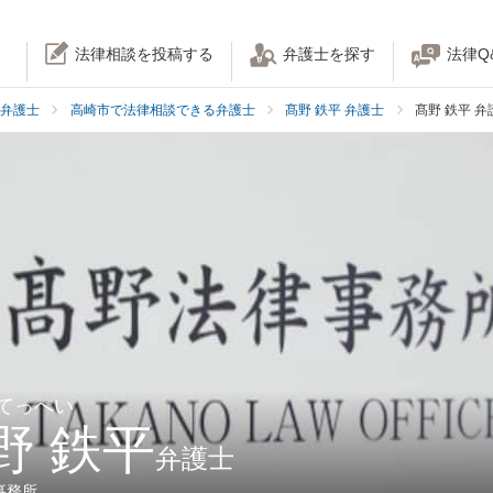
法律相談を投稿する
弁護士を探す
法律Q
弁護士
高崎市で法律相談できる弁護士
髙野 鉄平 弁護士
髙野 鉄平 
 てっぺい
野 鉄平
弁護士
事務所