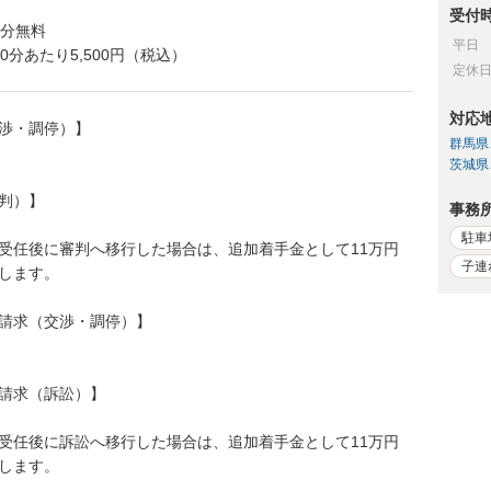
受付
0分無料
平日
0分あたり5,500円（税込）
定休
対応
渉・調停）】
群馬県
茨城県
判）】
事務
駐車
受任後に審判へ移行した場合は、追加着手金として11万円
子連
します。
請求（交渉・調停）】
請求（訴訟）】
受任後に訴訟へ移行した場合は、追加着手金として11万円
します。