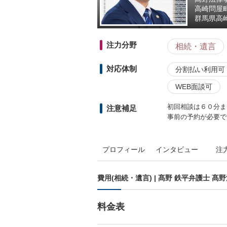
高崎問屋
群馬県
高崎
注力分野
相続・遺言
対応体制
分割払い利用可
WEB面談可
初回相談は６０分ま
注意補足
事前の予約が必要で
プロフィール
インタビュー
注
費用(相続・遺言) | 髙野 鉄平弁護士 髙
料金表