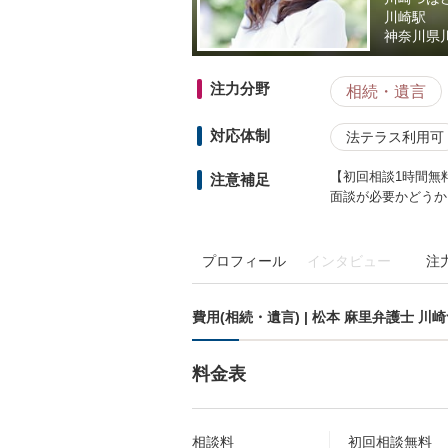
川崎駅
神奈川県
注力分野
相続・遺言
対応体制
法テラス利用可
【初回相談1時間無
注意補足
面談が必要かどうか
プロフィール
インタビュー
注
費用(相続・遺言) | 松本 麻里弁護士 
料金表
相談料
初回相談無料