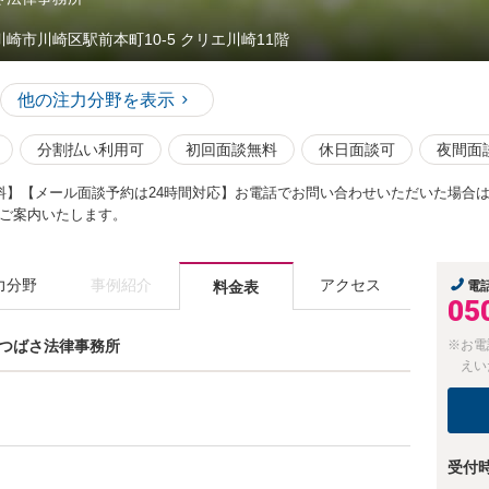
川崎市川崎区駅前本町10-5 クリエ川崎11階
他の注力分野を表示
分割払い利用可
初回面談無料
休日面談可
夜間面
料】【メール面談予約は24時間対応】お電話でお問い合わせいただいた場合
ご案内いたします。
力分野
事例紹介
アクセス
料金表
電
05
川崎つばさ法律事務所
※お電
えい
受付