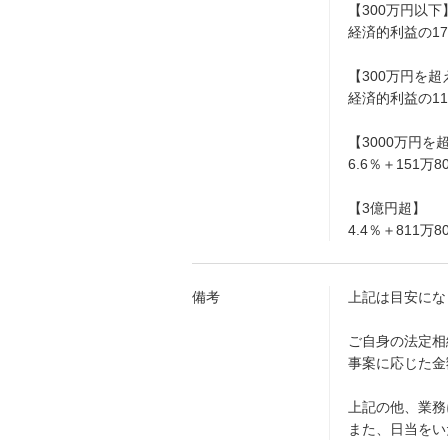
【300万円以下
経済的利益の17
【300万円を超
経済的利益の11
【3000万円を
6.6％＋151万
【3億円超】
4.4％＋811万
備考
上記は目安にな
ご自身の法定相
事案に応じた金
上記の他、業務
また、日当をい