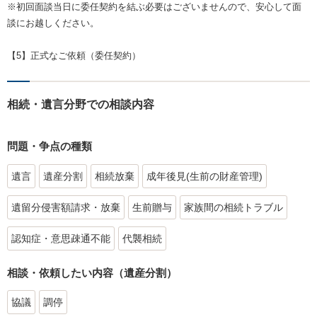
※初回面談当日に委任契約を結ぶ必要はございませんので、安心して面
談にお越しください。
【5】正式なご依頼（委任契約）
相続・遺言分野での相談内容
問題・争点の種類
遺言
遺産分割
相続放棄
成年後見(生前の財産管理)
遺留分侵害額請求・放棄
生前贈与
家族間の相続トラブル
認知症・意思疎通不能
代襲相続
相談・依頼したい内容（遺産分割）
協議
調停