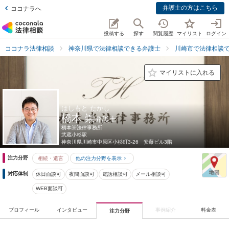
弁護士の方はこちら
ココナラへ
投稿する
探す
閲覧履歴
マイリスト
ログイン
ココナラ法律相談
神奈川県で法律相談できる弁護士
川崎市で法律相談
マイリストに入れる
はしもと たかし
橋本 崇
弁護士
橋本崇法律事務所
武蔵小杉駅
神奈川県
川崎市中原区小杉町3-26 安藤ビル3階
注力分野
相続・遺言
他の注力分野を表示
対応体制
休日面談可
夜間面談可
電話相談可
メール相談可
WEB面談可
プロフィール
インタビュー
事例紹介
料金表
注力分野