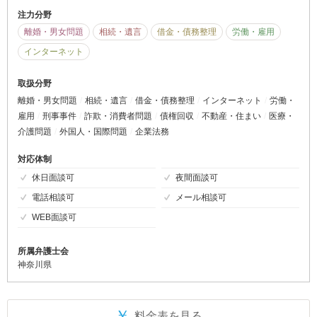
注力分野
離婚・男女問題
相続・遺言
借金・債務整理
労働・雇用
インターネット
取扱分野
離婚・男女問題
相続・遺言
借金・債務整理
インターネット
労働・
雇用
刑事事件
詐欺・消費者問題
債権回収
不動産・住まい
医療・
介護問題
外国人・国際問題
企業法務
対応体制
休日面談可
夜間面談可
電話相談可
メール相談可
WEB面談可
所属弁護士会
神奈川県
￥
料金表を見る