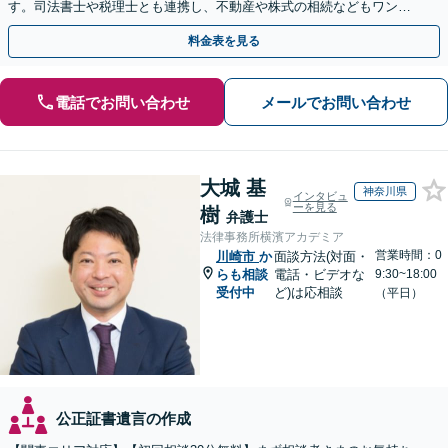
す。司法書士や税理士とも連携し、不動産や株式の相続などもワンス
トップで対応可能。遺言書作成や事業承継のご相談にも対応
料金表を見る
電話でお問い合わせ
メールでお問い合わせ
大城 基
神奈川県
インタビュ
ーを見る
樹
弁護士
法律事務所横濱アカデミア
営業時間：0
川崎市
か
面談方法(対面・
らも相談
電話・ビデオな
9:30~18:00
受付中
ど)は応相談
（平日）
公正証書遺言の作成