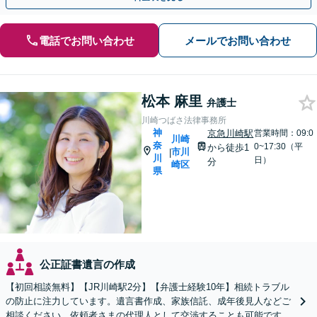
電話でお問い合わせ
メールでお問い合わせ
松本 麻里
弁護士
川崎つばさ法律事務所
神
京急川崎駅
営業時間：09:0
川崎
奈
0~17:30（平
から徒歩1
市川
|
川
日）
分
崎区
県
公正証書遺言の作成
【初回相談無料】【JR川崎駅2分】【弁護士経験10年】相続トラブル
の防止に注力しています。遺言書作成、家族信託、成年後見人などご
相談ください。依頼者さまの代理人として交渉することも可能です