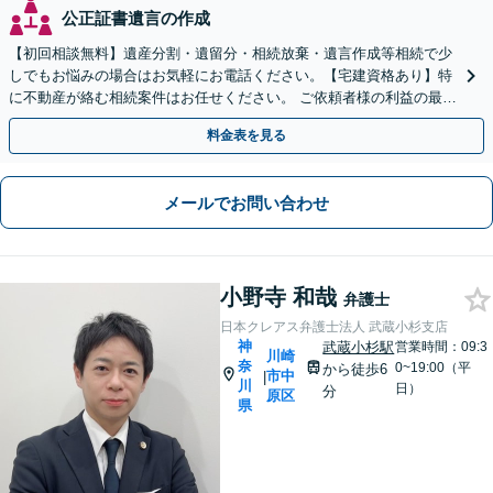
公正証書遺言の作成
【初回相談無料】遺産分割・遺留分・相続放棄・遺言作成等相続で少
しでもお悩みの場合はお気軽にお電話ください。【宅建資格あり】特
に不動産が絡む相続案件はお任せください。 ご依頼者様の利益の最大
化のために最後まで寄り添いサポートいたします。
料金表を見る
メールでお問い合わせ
小野寺 和哉
弁護士
日本クレアス弁護士法人 武蔵小杉支店
神
武蔵小杉駅
営業時間：09:3
川崎
奈
0~19:00（平
から徒歩6
市中
|
川
日）
分
原区
県