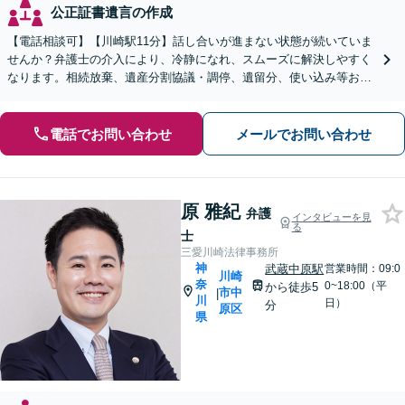
公正証書遺言の作成
【電話相談可】【川崎駅11分】話し合いが進まない状態が続いていま
せんか？弁護士の介入により、冷静になれ、スムーズに解決しやすく
なります。相続放棄、遺産分割協議・調停、遺留分、使い込み等おま
かせください。不動産業者と連携可【休日・夜間相談可】
電話でお問い合わせ
メールでお問い合わせ
原 雅紀
弁護
インタビューを見
る
士
三愛川崎法律事務所
神
武蔵中原駅
営業時間：09:0
川崎
奈
0~18:00（平
から徒歩5
市中
|
川
日）
分
原区
県