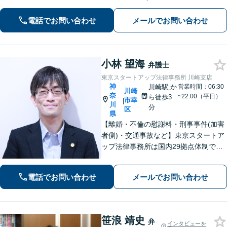
暮らせるように問題解決に尽力しま
す。【地元密着】クチコミ・リピータ
電話でお問い合わせ
メールでお問い合わせ
ーの方も多数。「こんなことで」と思
わずにお気軽にお問い合わせ下さい。
小林 望海
弁護士
東京スタートアップ法律事務所 川崎支店
神
川崎駅
か
営業時間：06:30
川崎
奈
~22:00（平日）
ら徒歩3
市幸
|
川
分
区
県
【離婚・不倫の慰謝料・刑事事件(加害
者側)・交通事故など】東京スタートア
ップ法律事務所は国内29拠点体制で全
国対応！【ご自宅からの電話相談にも
対応(法律相談は完全予約制)】各分野で
電話でお問い合わせ
メールでお問い合わせ
専門性の高い弁護士が寄り添い解決を
サポートします。
笹浪 靖史
弁
インタビューを