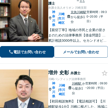
見る
護士
弁護士法人オリオン 川崎支部
神
京急川崎駅
営業時間：09:3
川崎
奈
0~20:00（平
から徒歩1
市川
|
川
日）
分
崎区
県
【親切丁寧】地域の市民と企業の皆さ
まのための法律事務所【借金問題】…
累計相談3000件以上。セカンドオピニ
オンもお任せ！【交通事故】…示談金
額の無料診断サービスあり！ご相談は
電話でお問い合わせ
メールでお問い合わせ
何度でも無料です。【夜間・土日面
談】【京急川崎駅1分】
増井 史彰
弁護士
川崎パシフィック法律事務所
神
川崎駅
か
営業時間：09:00
川崎
奈
~20:00（平日）
ら徒歩1
市川
|
川
分
崎区
県
【初回相談無料】【電話相談可】【川
崎駅徒歩1分】川崎に根ざした、地域に