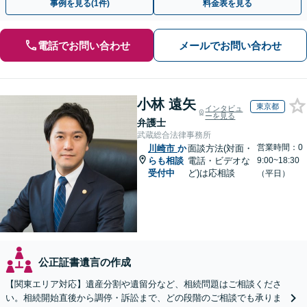
事例を見る(1件)
料金表を見る
電話でお問い合わせ
メールでお問い合わせ
小林 遠矢
東京都
インタビュ
ーを見る
弁護士
武蔵総合法律事務所
営業時間：0
川崎市
か
面談方法(対面・
らも相談
電話・ビデオな
9:00~18:30
受付中
ど)は応相談
（平日）
公正証書遺言の作成
【関東エリア対応】遺産分割や遺留分など、相続問題はご相談くださ
い。相続開始直後から調停・訴訟まで、どの段階のご相談でも承りま