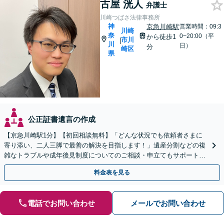
古屋 洸人
弁護士
川崎つばさ法律事務所
神
京急川崎駅
営業時間：09:3
川崎
奈
0~20:00（平
から徒歩1
市川
|
川
日）
分
崎区
県
公正証書遺言の作成
【京急川崎駅1分】【初回相談無料】「どんな状況でも依頼者さまに
寄り添い、二人三脚で最善の解決を目指します！」遺産分割などの複
雑なトラブルや成年後見制度についてのご相談・申立てもサポート。
一人で抱え込まず、まずはお話をお聞かせください
料金表を見る
電話でお問い合わせ
メールでお問い合わせ