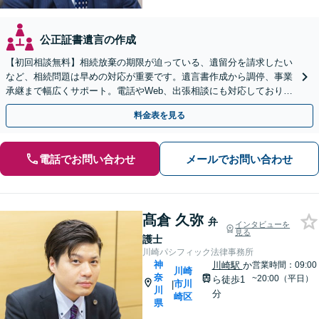
公正証書遺言の作成
【初回相談無料】相続放棄の期限が迫っている、遺留分を請求したい
など、相続問題は早めの対応が重要です。遺言書作成から調停、事業
承継まで幅広くサポート。電話やWeb、出張相談にも対応しておりま
す。実績豊富な当事務所へ今すぐご連絡ください。
料金表を見る
電話でお問い合わせ
メールでお問い合わせ
髙倉 久弥
弁
インタビューを
見る
護士
川崎パシフィック法律事務所
神
川崎駅
か
営業時間：09:00
川崎
奈
~20:00（平日）
ら徒歩1
市川
|
川
分
崎区
県