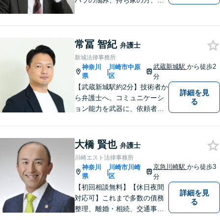
ハラの悩み、持ち家の方、公
務員の方など様々なご事情の
方にご満足頂けた解決実績多
数。【不動産】家賃滞納、立
常冨 智紀
退料の増額など不動産のトラ
弁護士
ブルはお任せください。【司
新城法律事務所
法書士の経験あり】
武蔵新城駅
から徒歩2
神奈川
川崎市中原
|
県
区
分
【武蔵新城駅約2分】技術者か
詳細を見
ら弁護士へ。コミュニケーシ
る
ョン能力を武器に、依頼者さ
まにとことん寄り添った解決
を目指します。【離婚・男女
問題】不貞慰謝料請求／財産
大橋 賢也
弁護士
分与・養育費など【相続】相
川崎エスト法律事務所
続手続は他士業と連携してワ
京急川崎駅
から徒歩3
神奈川
川崎市川崎
|
ンストップ解決
県
区
分
【初回相談無料】【休日夜間
詳細を見
対応可】これまで多数の債務
る
整理、離婚・相続、交通事
故、消費者被害、刑事事件等