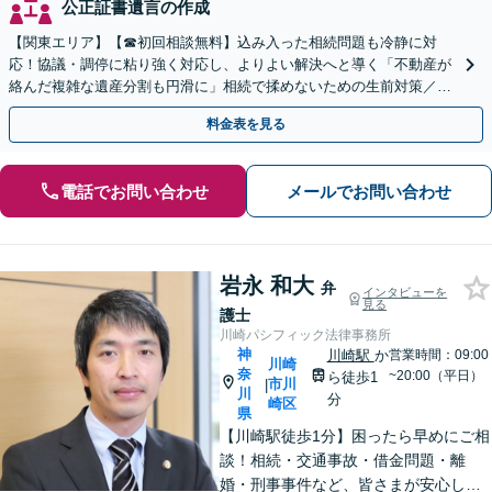
公正証書遺言の作成
【関東エリア】【☎︎初回相談無料】込み入った相続問題も冷静に対
応！協議・調停に粘り強く対応し、よりよい解決へと導く「不動産が
絡んだ複雑な遺産分割も円滑に」相続で揉めないための生前対策／遺
言書の作成から執行【夜間相談可】【有楽町駅1分】
料金表を見る
電話でお問い合わせ
メールでお問い合わせ
岩永 和大
弁
インタビューを
見る
護士
川崎パシフィック法律事務所
神
川崎駅
か
営業時間：09:00
川崎
奈
~20:00（平日）
ら徒歩1
市川
|
川
分
崎区
県
【川崎駅徒歩1分】困ったら早めにご相
談！相続・交通事故・借金問題・離
婚・刑事事件など、皆さまが安心して