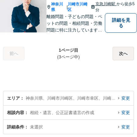
せていただきます。【休日・
京急川崎駅
から徒歩5
神奈川
川崎市川崎
|
夜間面談可】
県
区
分
離婚問題・子どもの問題・ペ
詳細を見
ットの問題・相続問題・労働
る
問題に特に注力しています。
お困りの際、お気軽にご相談
ください。
1ページ目
前へ
次へ
(3ページ中)
エリア
神奈川県、川崎市川崎区、川崎市幸区、川崎市中原区、川崎市高津区、川崎市多摩区、川崎市宮前区、川崎市麻生区
変更
相談内容
相続・遺言、公正証書遺言の作成
変更
詳細条件
未選択
変更