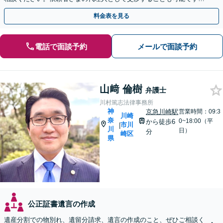
【土日祝対応可】
料金表を見る
電話で面談予約
メールで面談予約
山﨑 倫樹
弁護士
川村篤志法律事務所
神
京急川崎駅
営業時間：09:3
川崎
奈
0~18:00（平
から徒歩6
市川
|
川
日）
分
崎区
県
公正証書遺言の作成
遺産分割での物別れ、遺留分請求、遺言の作成のこと、ぜひご相談く