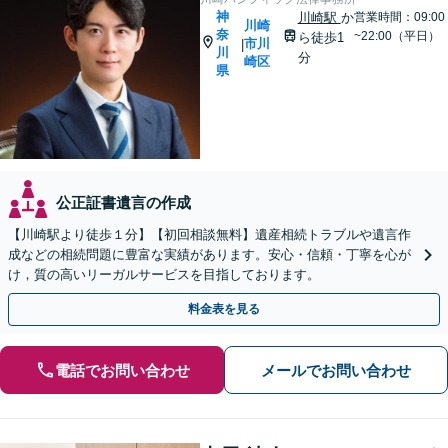
神
川崎駅
か
営業時間：09:00
川崎
奈
~22:00（平日）
ら徒歩1
市川
|
川
分
崎区
県
公正証書遺言の作成
【川崎駅より徒歩１分】【初回相談無料】遺産相続トラブルや遺言作
成などの相続問題に豊富な実績があります。安心・信頼・丁寧を心が
け，質の高いリーガルサービスを目指しております。
料金表を見る
電話でお問い合わせ
メールでお問い合わせ