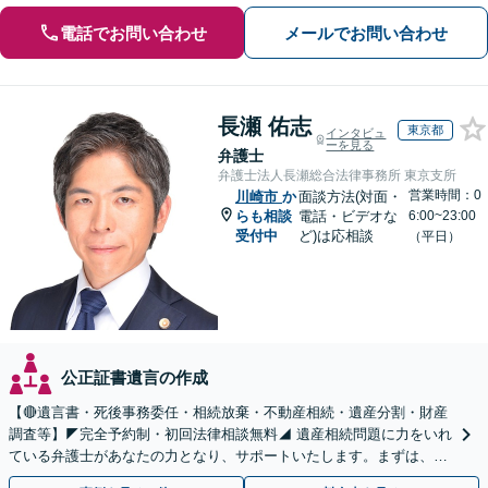
電話でお問い合わせ
メールでお問い合わせ
長瀬 佑志
東京都
インタビュ
ーを見る
弁護士
弁護士法人長瀬総合法律事務所 東京支所
営業時間：0
川崎市
か
面談方法(対面・
らも相談
電話・ビデオな
6:00~23:00
受付中
ど)は応相談
（平日）
公正証書遺言の作成
【🔴遺言書・死後事務委任・相続放棄・不動産相続・遺産分割・財産
調査等】◤完全予約制・初回法律相談無料◢ 遺産相続問題に力をいれ
ている弁護士があなたの力となり、サポートいたします。まずは、お
気軽にお問い合わせください。