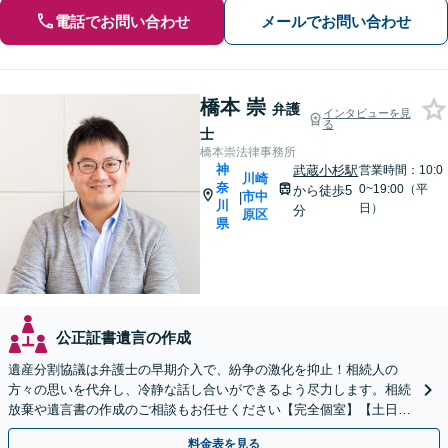
電話でお問い合わせ
メールでお問い合わせ
橋本 崇
弁護
インタビューを見
る
士
橋本崇法律事務所
神
武蔵小杉駅
営業時間：10:0
川崎
奈
0~19:00（平
から徒歩5
市中
|
川
日）
分
原区
県
公正証書遺言の作成
遺産分割協議は弁護士の早期介入で、紛争の激化を抑止！相続人の
方々の思いを代弁し、冷静な話し合いができるよう尽力します。相続
放棄や遺言書の作成のご相談もお任せください【完全個室】【土日祝
日面談可】
料金表を見る