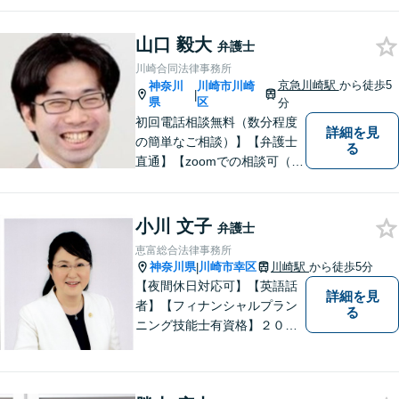
を扱ってきました。また、破
産管財人や成年後見人等、裁
山口 毅大
弁護士
判所から依頼を受ける事件も
川崎合同法律事務所
多数経験しています。1人で悩
京急川崎駅
から徒歩5
神奈川
川崎市川崎
|
まずに、是非ご相談くださ
県
区
分
い。
初回電話相談無料（数分程度
詳細を見
の簡単なご相談）】【弁護士
る
直通】【zoomでの相談可（有
料）】【夜間，休日，年末年
始相談可】市民に寄り添った
「街医者」のような弁護士
小川 文子
弁護士
恵富総合法律事務所
神奈川県
川崎市幸区
川崎駅
から徒歩5分
|
【夜間休日対応可】【英語話
詳細を見
者】【フィナンシャルプラン
る
ニング技能士有資格】２０年
以上の事業所勤務経験があり
ます。中小企業診断士、証券
アナリスト検定会員も保有し