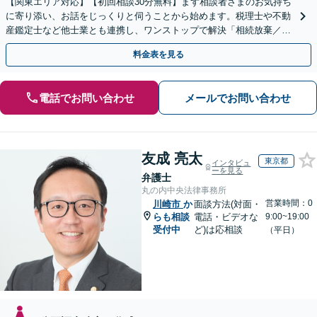
【関東エリア対応】【初回相談30分無料】まず相談者さまのお気持ち
に寄り添い、お話をじっくりと伺うことから始めます。税理士や不動
産鑑定士など他士業とも連携し、ワンストップで解決「相続放棄／遺
言書作成／遺留分侵害額請求／使い込み・寄与分など」
料金表を見る
電話でお問い合わせ
メールでお問い合わせ
友成 亮太
東京都
インタビュ
ーを見る
弁護士
丸の内中央法律事務所
営業時間：0
川崎市
か
面談方法(対面・
らも相談
電話・ビデオな
9:00~19:00
受付中
ど)は応相談
（平日）