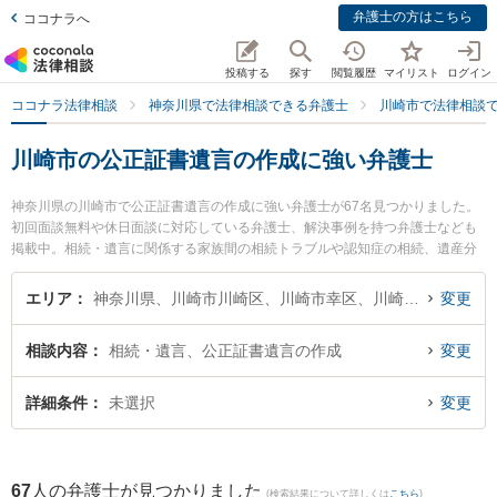
弁護士の方はこちら
ココナラへ
投稿する
探す
閲覧履歴
マイリスト
ログイン
ココナラ法律相談
神奈川県で法律相談できる弁護士
川崎市で法律相談
川崎市の公正証書遺言の作成に強い弁護士
神奈川県の川崎市で公正証書遺言の作成に強い弁護士が67名見つかりました。
初回面談無料や休日面談に対応している弁護士、解決事例を持つ弁護士なども
掲載中。相続・遺言に関係する家族間の相続トラブルや認知症の相続、遺産分
割等の細かな分野での絞り込み検索もでき便利です。特に川崎さくら法律事務
所の木村 洋平弁護士や橋本崇法律事務所の橋本 崇弁護士、川崎つばさ法律事務
エリア
神奈川県、川崎市川崎区、川崎市幸区、川崎市中原区、川崎市高津区、川崎市多摩区、川崎市宮前区、川崎市麻生区
変更
所の松本 麻里弁護士のプロフィール情報や弁護士費用、強みなどが注目されて
います。『川崎市で土日や夜間に発生した公正証書遺言の作成のトラブルを今
相談内容
相続・遺言、公正証書遺言の作成
変更
すぐに弁護士に相談したい』『公正証書遺言の作成のトラブル解決の実績豊富
な近くの弁護士を検索したい』『初回相談無料で公正証書遺言の作成を法律相
談できる川崎市内の弁護士に相談予約したい』などでお困りの相談者さんにお
詳細条件
未選択
変更
すすめです。
67
人の弁護士が見つかりました
(検索結果について詳しくは
こちら
)