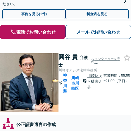
ださい。
事例を見る(1件)
料金表を見る
電話でお問い合わせ
メールでお問い合わせ
圓谷 貴
弁護
インタビューを見
る
士
川崎オアシス法律事務所
神
川崎駅
か
営業時間：09:00
川崎
奈
~21:00（平日）
ら徒歩8
市川
|
川
分
崎区
県
公正証書遺言の作成