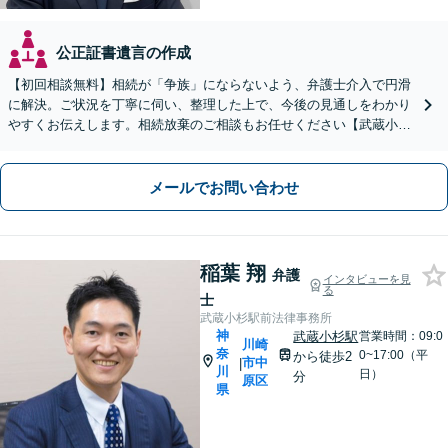
公正証書遺言の作成
【初回相談無料】相続が「争族」にならないよう、弁護士介入で円滑
に解決。ご状況を丁寧に伺い、整理した上で、今後の見通しをわかり
やすくお伝えします。相続放棄のご相談もお任せください【武蔵小杉
駅6分】【夜間相談OK】【出張面談可（要相談）】
メールでお問い合わせ
稲葉 翔
弁護
インタビューを見
る
士
武蔵小杉駅前法律事務所
神
武蔵小杉駅
営業時間：09:0
川崎
奈
0~17:00（平
から徒歩2
市中
|
川
日）
分
原区
県