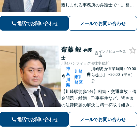
親しまれる事務所の弁護士です。相
続・交通事故・借金問題など親身にな
って対応致します。クチコミ・リピー
電話でお問い合わせ
メールでお問い合わせ
ターの方多数。お気軽にご相談くださ
い。
齋藤 毅
弁護
インタビューを見
る
士
川崎パシフィック法律事務所
神
川崎駅
か
営業時間：09:00
川崎
奈
~20:00（平日）
ら徒歩1
市川
|
川
分
崎区
県
【川崎駅徒歩1分】相続・交通事故・借
金問題・離婚・刑事事件など、皆さま
の法律問題の解決に精一杯取り組みま
す。持ち前のバイタリティとフットワ
ークの軽さに自信あり。費用の負担を
電話でお問い合わせ
メールでお問い合わせ
最小限にするよう努めています。【地
元密着】クチコミ・リピーター多数。