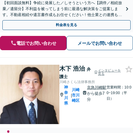
【初回面談無料】争続に発展した／しそうという方へ【調停／相続放
棄／遺留分】不利益を被ってしまう前に最適な解決策をご提案しま
す。不動産相続や遺言書作成もお任せください！他士業との連携も可
能
料金表を見る
電話でお問い合わせ
メールでお問い合わせ
木下 浩治
弁
インタビューを
見る
護士
川崎さくら法律事務所
神
京急川崎駅
営業時間：10:0
川崎
奈
0~19:00（平
から徒歩7
市川
|
川
日）
分
崎区
県