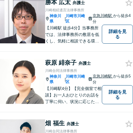
勝本 広太
ております。
弁護士
川崎相続遺言法律事務所
京急川崎駅
から徒歩4
神奈川
川崎市川崎
|
県
区
分
【川崎駅 徒歩4分】当事務所
詳細を見
では、法律事務所の敷居を低
る
くし、気軽に相談できる環境
を整えたアットホームな事務
所となるよう努めています。
どうぞお気軽にご相談くださ
萩原 緋奈子
弁護士
い。
川崎合同法律事務所
京急川崎駅
から徒歩5
神奈川
川崎市川崎
|
県
区
分
【川崎駅4分】【完全個室で相
詳細を見
談】お一人おひとりのお話を
る
丁寧に伺い、状況に応じた解
決策を分かりやすくご提案し
ます。 環境やお金のことで、
これからの人生を諦めなくて
畑 福生
弁護士
済むよう、精一杯お手伝いさ
川崎合同法律事務所