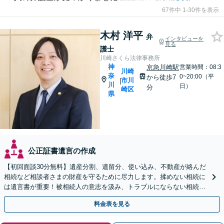
67件中 1-30件を表示
木村 洋平
弁
インタビューを
見る
護士
川崎さくら法律事務所
神
京急川崎駅
営業時間：08:3
川崎
奈
0~20:00（平
から徒歩7
市川
|
川
日）
分
崎区
県
公正証書遺言の作成
【初回面談30分無料】遺産分割、遺留分、使い込み、不動産が絡んだ
相続など相談者さまの財産を守るために尽力します。揉めない相続に
は遺言書が重要！被相続人の意志を汲み、トラブルにならない相続の
実現をサポート【休日・夜間面談OK】【電話相談可】
料金表を見る