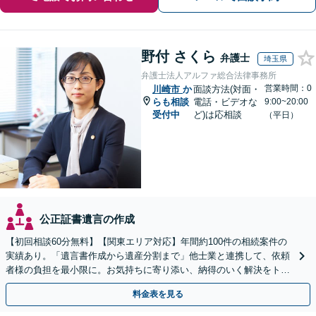
野付 さくら
弁護士
埼玉県
弁護士法人アルファ総合法律事務所
営業時間：0
川崎市
か
面談方法(対面・
らも相談
電話・ビデオな
9:00~20:00
受付中
ど)は応相談
（平日）
公正証書遺言の作成
【初回相談60分無料】【関東エリア対応】年間約100件の相続案件の
実績あり。「遺言書作成から遺産分割まで」他士業と連携して、依頼
者様の負担を最小限に。お気持ちに寄り添い、納得のいく解決をトー
タル・サポート【当日・夜間（18時まで）の相談可】
料金表を見る