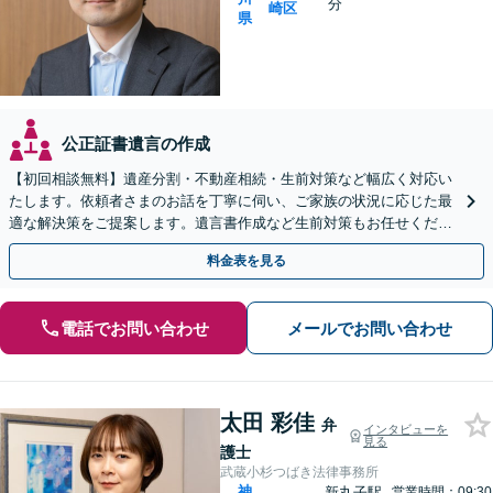
分
崎区
県
公正証書遺言の作成
【初回相談無料】遺産分割・不動産相続・生前対策など幅広く対応い
たします。依頼者さまのお話を丁寧に伺い、ご家族の状況に応じた最
適な解決策をご提案します。遺言書作成など生前対策もお任せくださ
い【川崎駅8分】【Web面談OK】
料金表を見る
電話でお問い合わせ
メールでお問い合わせ
太田 彩佳
弁
インタビューを
見る
護士
武蔵小杉つばき法律事務所
神
新丸子駅
営業時間：09:30