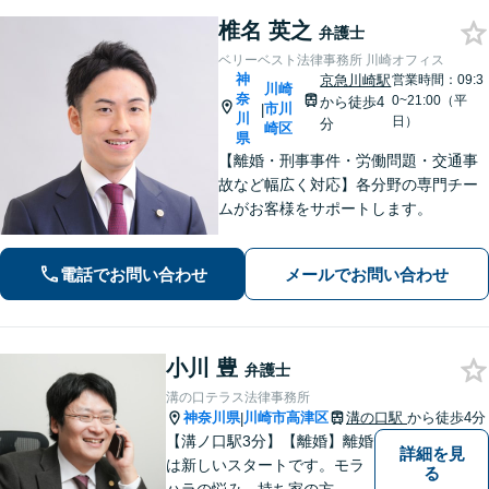
椎名 英之
弁護士
ベリーベスト法律事務所 川崎オフィス
神
京急川崎駅
営業時間：09:3
川崎
奈
0~21:00（平
から徒歩4
市川
|
川
日）
分
崎区
県
【離婚・刑事事件・労働問題・交通事
故など幅広く対応】各分野の専門チー
ムがお客様をサポートします。
電話でお問い合わせ
メールでお問い合わせ
小川 豊
弁護士
溝の口テラス法律事務所
神奈川県
川崎市高津区
溝の口駅
から徒歩4分
|
【溝ノ口駅3分】【離婚】離婚
詳細を見
は新しいスタートです。モラ
る