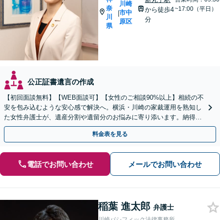
川崎
奈
~17:00（平日）
から徒歩4
市中
|
川
分
原区
県
公正証書遺言の作成
【初回面談無料】【WEB面談可】【女性のご相談90%以上】相続の不
安を包み込むような安心感で解決へ。横浜・川崎の家裁運用を熟知し
た女性弁護士が、遺産分割や遺留分のお悩みに寄り添います。納得の
いく解決を共に目指しましょう。
料金表を見る
電話でお問い合わせ
メールでお問い合わせ
稲葉 進太郎
弁護士
川崎パシフィック法律事務所