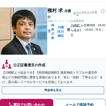
種村 求
弁護
インタビューを見
る
士
川崎パシフィック法律事務所
神
川崎駅
か
営業時間：09:00
川崎
奈
~20:00（平日）
ら徒歩1
市川
|
川
分
崎区
県
公正証書遺言の作成
【川崎駅より徒歩１分】【初回相談無料】遺産相続トラブルや遺言作
成などの相続問題に豊富な実績があります。安心・信頼・丁寧を心が
け，質の高いリーガルサービスを目指しております。
料金表を見る
電話でお問い合わせ
メールで面談予約