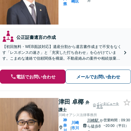
分
崎区
県
公正証書遺言の作成
【初回無料・WEB面談対応】遺産分割から遺言書作成まで不安をなく
す「レスポンスの速さ」と「充実した打ち合わせ」を心がけていま
す。こまめな連絡で信頼関係を構築。不動産絡みの案件や相続放棄
も、好アクセスの当事務所へ安心してお任せください。
電話でお問い合わせ
メールでお問い合わせ
津田 卓椰
弁
インタビューを
見る
護士
川崎オアシス法律事務所
神
川崎駅
か
営業時間：09:30
川崎
奈
~20:00（平日）
ら徒歩8
市川
|
川