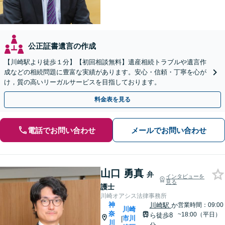
公正証書遺言の作成
【川崎駅より徒歩１分】【初回相談無料】遺産相続トラブルや遺言作
成などの相続問題に豊富な実績があります。安心・信頼・丁寧を心が
け，質の高いリーガルサービスを目指しております。
料金表を見る
電話でお問い合わせ
メールでお問い合わせ
山口 勇真
弁
インタビューを
見る
護士
川崎オアシス法律事務所
神
川崎駅
か
営業時間：09:00
川崎
奈
~18:00（平日）
ら徒歩8
市川
|
川