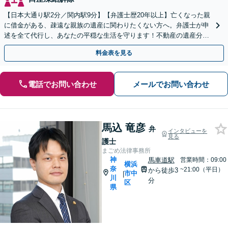
【日本大通り駅2分／関内駅9分】【弁護士歴20年以上】亡くなった親
に借金がある、疎遠な親族の遺産に関わりたくない方へ。弁護士が申
述を全て代行し、あなたの平穏な生活を守ります！不動産の遺産分割
や遺留分問題も実績豊富【夜間や休日相談も対応可能】
料金表を見る
電話でお問い合わせ
メールでお問い合わせ
馬込 竜彦
弁
インタビューを
見る
護士
まごめ法律事務所
神
馬車道駅
営業時間：09:00
横浜
奈
~21:00（平日）
から徒歩3
市中
|
川
分
区
県