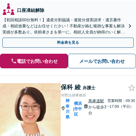
口座凍結解除
【初回相談60分無料！】遺産分割協議・遺留分侵害請求・遺言書作
成・相続放棄などはお任せください！不動産が絡む複雑な事案も解決
実績が多数あり。依頼者さまを第一に、相続人全員が納得のいく解決
を目指します【馬車道駅3分】
料金表を見る
電話でお問い合わせ
メールでお問い合わせ
保科 綾
弁護士
河野法律事務所
神
馬車道駅
営業時間：09:30
横浜
奈
~17:00（平日）
から徒歩3
市中
|
川
分
区
県