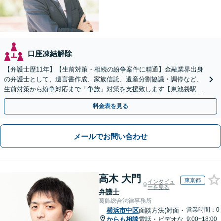
口座凍結解除
【弁護士歴11年】【生前対策・相続の紛争案件に精通】金融業界出身
の弁護士として、遺言書作成、家族信託、遺産分割協議・調停など、
生前対策から紛争対応まで「争族」対策を支援致します【東池袋駅2
分】【初回面談無料】
料金表を見る
メールでお問い合わせ
高木 大門
東京都
インタビュ
ーを見る
弁護士
葛飾総合法律事務所
営業時間：0
横浜市中区
面談方法(対面・
からも相談
電話・ビデオな
9:00~18:00