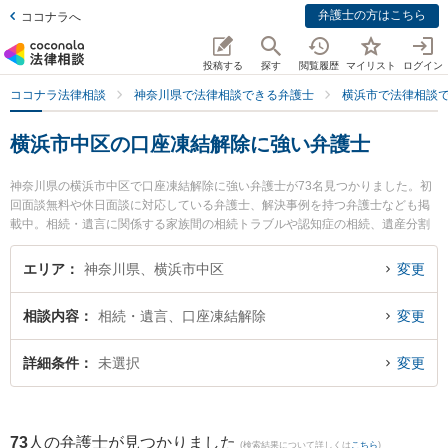
弁護士の方はこちら
ココナラへ
投稿する
探す
閲覧履歴
マイリスト
ログイン
ココナラ法律相談
神奈川県で法律相談できる弁護士
横浜市で法律相談
横浜市中区の口座凍結解除に強い弁護士
神奈川県の横浜市中区で口座凍結解除に強い弁護士が73名見つかりました。初
回面談無料や休日面談に対応している弁護士、解決事例を持つ弁護士なども掲
載中。相続・遺言に関係する家族間の相続トラブルや認知症の相続、遺産分割
等の細かな分野での絞り込み検索もでき便利です。特に横浜合同法律事務所の
後藤 愛弁護士や弁護士法人エース 横浜事務所の室井 涼弁護士、手塚・伊藤・
エリア
神奈川県、横浜市中区
変更
平井法律事務所の平井 佑治弁護士のプロフィール情報や弁護士費用、強みなど
が注目されています。『横浜市中区で土日や夜間に発生した口座凍結解除のト
相談内容
相続・遺言、口座凍結解除
変更
ラブルを今すぐに弁護士に相談したい』『口座凍結解除のトラブル解決の実績
豊富な近くの弁護士を検索したい』『初回相談無料で口座凍結解除を法律相談
できる横浜市中区内の弁護士に相談予約したい』などでお困りの相談者さんに
詳細条件
未選択
変更
おすすめです。
73
人の弁護士が見つかりました
(検索結果について詳しくは
こちら
)