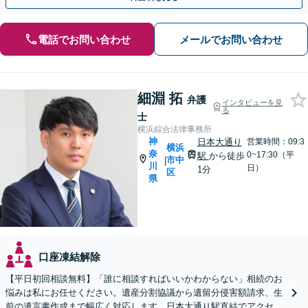
電話でお問い合わせ
メールでお問い合わせ
細淵 拓
弁護
インタビューを見
る
士
横浜綜合法律事務所
神
日本大通り
営業時間：09:3
横浜
奈
0~17:30（平
駅
から徒歩
市中
|
川
日）
1分
区
県
口座凍結解除
【平日初回相談無料】「誰に相談すればいいかわからない」相続のお
悩みは私にお任せください。遺産分割協議から遺留分侵害額請求、生
前の遺言書作成まで幅広く対応します。日本大通り駅直結でアクセス