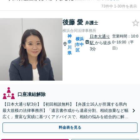
73件中 1-30件を表示
後藤 愛
弁護士
横浜合同法律事務所
神
日本大通り
営業時間：10:0
横浜
奈
0~16:00（平
駅
から徒歩
市中
|
川
日）
3分
区
県
口座凍結解除
【日本大通り駅3分】【初回相談無料】【弁護士16人が所属する県内
最大規模の法律事務所】「遺言書作成から遺産分割、相続放棄など幅
広く」豊富な実績に基づくアドバイスで、相続の悩みを総合的に解決
へ導く「相続登記義務化に対応」【WEB面談対応】
料金表を見る