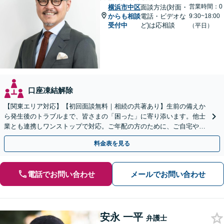
営業時間：0
横浜市中区
面談方法(対面・
からも相談
電話・ビデオな
9:30~18:00
受付中
ど)は応相談
（平日）
口座凍結解除
【関東エリア対応】【初回面談無料｜相続の共著あり】生前の備えか
ら発生後のトラブルまで、皆さまの「困った」に寄り添います。他士
業とも連携しワンストップで対応。ご年配の方のために、ご自宅やご
近所への出張相談も実施【秘密厳守｜休日・夜間相談可】
料金表を見る
電話でお問い合わせ
メールでお問い合わせ
安永 一平
弁護士