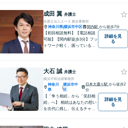
成田 翼
弁護士
弁護士法人エース 横浜事務所
神奈川県
横浜市中区
関内駅
から徒歩7分
|
【初回相談無料】【電話相談
詳細を見
可能】【関内駅徒歩3分】フッ
る
トワーク軽く、困っている人
の為に全力で取り組みます。
まずはご相談ください。
大石 誠
弁護士
横浜平和法律事務所
日本大通り駅
から徒歩2
神奈川
横浜市中
|
県
区
分
【「争う相続」から「笑顔相
詳細を見
続」へ】 相続はあなたの想い
る
を次代に残し、伝えるチャン
スです。あなたと、あなたの
大切な人を生前対策・終活の
プロが守ります。