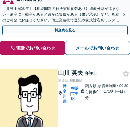
【弁護士歴30年】【相続問題の解決実績多数あり】遺産分割が進まな
い／遺産に不動産がある／遺産に負債がある（限定承認）など、相続
のご相談はお任せください。他士業連携で登記や株式対応もワンスト
ップ対応します【土日祝対応可】【関内4分】
料金表を見る
電話でお問い合わせ
メールでお問い合わせ
山川 英夫
弁護士
延命法律事務所
神
関内駅
か
営業時間：09:30
横浜
奈
~17:30（平日）
ら徒歩0
市中
|
川
分
区
県