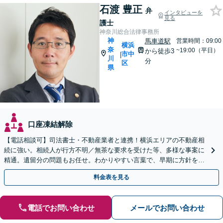
石渡 豊正
弁
インタビューを
見る
護士
神奈川総合法律事務所
神
馬車道駅
営業時間：09:00
横浜
奈
~19:00（平日）
から徒歩3
市中
|
川
分
区
県
口座凍結解除
【電話相談可】司法書士・不動産業者と連携！横浜エリアの不動産相
続に強い。相続人が行方不明／無茶な要求を受けた等、多様な事案に
精通。遺留分の問題もお任せ。わかりやすい言葉で、早期に方針をお
伝えします【馬車道駅2分】【完全個室】
料金表を見る
電話でお問い合わせ
メールでお問い合わせ