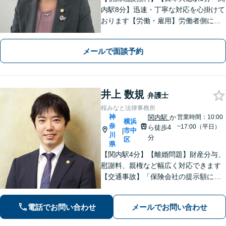
内駅8分】迅速・丁寧な対応を心掛けて
おります【労働・雇用】労働者側に特
化。泣き寝入りはせずにお気軽にご相
談を【離婚】男女ともに豊富な解決実
メールで面談予約
績！不貞慰謝料、財産分与、養育費
等、お任せください【弁護士歴10年以
上】
井上 数規
弁護士
桜みなと法律事務所
神
関内駅
か
営業時間：10:00
横浜
奈
~17:00（平日）
ら徒歩4
市中
|
川
分
区
県
【関内駅4分】【離婚問題】財産分与、
慰謝料、親権など幅広く対応できます
【交通事故】「保険会社の提示額に納
得できない」「治療が打ち切られてし
まい困惑している」などご相談くださ
電話でお問い合わせ
メールでお問い合わせ
い！【分割払いOK】【初回面談60分無
料】【休日・夜間面談可】