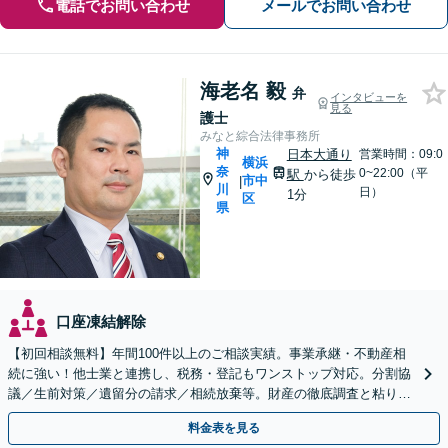
電話でお問い合わせ
メールでお問い合わせ
海老名 毅
弁
インタビューを
見る
護士
みなと綜合法律事務所
神
日本大通り
営業時間：09:0
横浜
奈
0~22:00（平
駅
から徒歩
市中
|
川
日）
1分
区
県
口座凍結解除
【初回相談無料】年間100件以上のご相談実績。事業承継・不動産相
続に強い！他士業と連携し、税務・登記もワンストップ対応。分割協
議／生前対策／遺留分の請求／相続放棄等。財産の徹底調査と粘り強
い交渉により、最善の解決へ【日本大通り駅2分】
料金表を見る