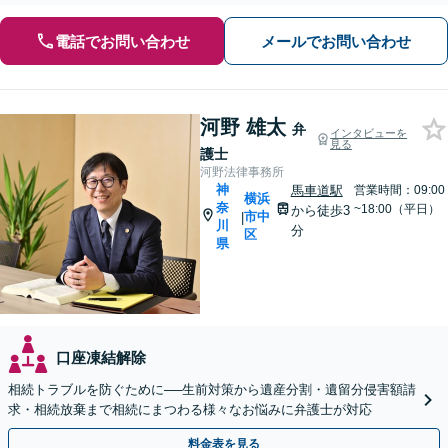
電話でお問い合わせ
メールでお問い合わせ
河野 雄太
弁
インタビューを
見る
護士
河野法律事務所
神
馬車道駅
営業時間：09:00
横浜
奈
~18:00（平日）
から徒歩3
市中
|
川
分
区
県
口座凍結解除
相続トラブルを防ぐために──生前対策から遺産分割・遺留分侵害額請
求・相続放棄まで相続にまつわる様々なお悩みに弁護士が対応
料金表を見る