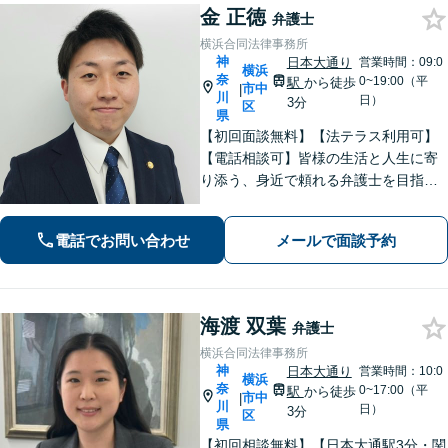
金 正徳
弁護士
横浜合同法律事務所
神
日本大通り
営業時間：09:0
横浜
奈
0~19:00（平
駅
から徒歩
市中
|
川
日）
3分
区
県
【初回面談無料】【法テラス利用可】
【電話相談可】皆様の生活と人生に寄
り添う、身近で頼れる弁護士を目指し
ます！フットワーク軽く、迅速な対応
で、皆様のご相談に応えます。離婚／
電話でお問い合わせ
メールで面談予約
債務整理／刑事事件など、お任せくだ
さい。おひとりで悩みを抱えず、まず
はご相談を！
海渡 双葉
弁護士
横浜合同法律事務所
神
日本大通り
営業時間：10:0
横浜
奈
0~17:00（平
駅
から徒歩
市中
|
川
日）
3分
区
県
【初回相談無料】【日本大通駅3分・関