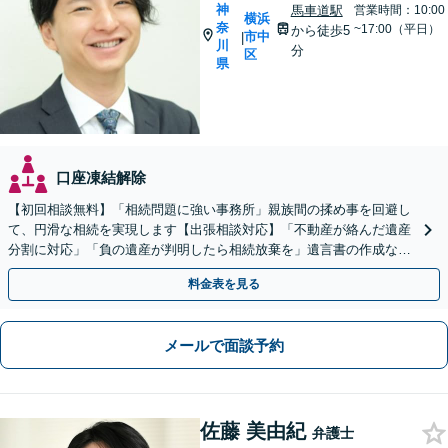
神
馬車道駅
営業時間：10:00
横浜
奈
~17:00（平日）
から徒歩5
市中
|
川
分
区
県
口座凍結解除
【初回相談無料】「相続問題に強い事務所」親族間の揉め事を回避し
て、円滑な相続を実現します【出張相談対応】「不動産が絡んだ遺産
分割に対応」「負の遺産が判明したら相続放棄を」遺言書の作成など
生前対策もお任せ【バリアフリー】【休日・夜間相談あり】
料金表を見る
メールで面談予約
佐藤 美由紀
弁護士