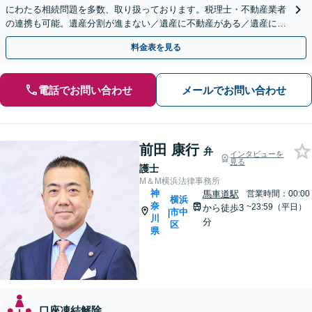
にわたる相続問題を多数、取り扱っております。税理士・不動産業者
の連携も可能。遺産分割が進まない／遺産に不動産がある／遺産に負
債がある（限定承認）等、相続のご相談はお任せください。
料金表を見る
電話でお問い合わせ
メールでお問い合わせ
前田 康行
弁
インタビューを
見る
護士
M＆M横浜法律事務所
神
馬車道駅
営業時間：00:00
横浜
奈
~23:59（平日）
から徒歩3
市中
|
川
分
区
県
口座凍結解除