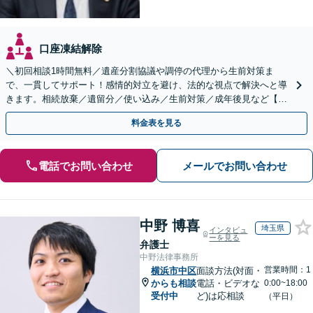
口座凍結解除
＼初回相談1時間無料／遺産分割協議や調停の代理から生前対策ま
で、一貫してサポート！感情的対立を避け、法的な視点で解決へと導
きます。相続放棄／遺留分／使い込み／生前対策／成年後見など【W
EB面談対応】
料金表を見る
電話でお問い合わせ
メールでお問い合わせ
中野 博喜
埼玉県
インタビュ
ーを見る
弁護士
中野法律事務所
営業時間：1
横浜市中区
面談方法(対面・
からも相談
電話・ビデオな
0:00~18:00
受付中
ど)は応相談
（平日）