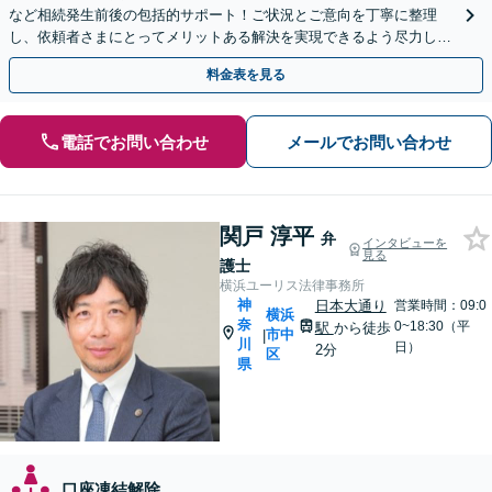
など相続発生前後の包括的サポート！ご状況とご意向を丁寧に整理
し、依頼者さまにとってメリットある解決を実現できるよう尽力しま
す【休日・夜間相談対応（要予約）】【日本大通り駅3分】
料金表を見る
電話でお問い合わせ
メールでお問い合わせ
関戸 淳平
弁
インタビューを
見る
護士
横浜ユーリス法律事務所
神
日本大通り
営業時間：09:0
横浜
奈
0~18:30（平
駅
から徒歩
市中
|
川
日）
2分
区
県
口座凍結解除