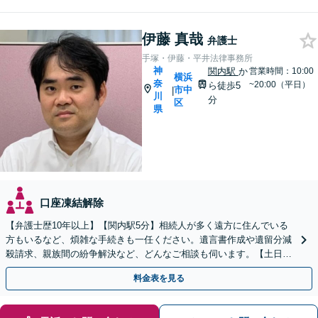
伊藤 真哉
弁護士
手塚・伊藤・平井法律事務所
神
関内駅
か
営業時間：10:00
横浜
奈
~20:00（平日）
ら徒歩5
市中
|
川
分
区
県
口座凍結解除
【弁護士歴10年以上】【関内駅5分】相続人が多く遠方に住んでいる
方もいるなど、煩雑な手続きも一任ください。遺言書作成や遺留分減
殺請求、親族間の紛争解決など、どんなご相談も伺います。【土日対
応可能】【子連れ相談可】
料金表を見る