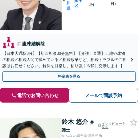
市中
|
川
日）
3分
区
県
口座凍結解除
【日本大通駅3分】【初回相談30分無料】【弁護士直通】土地や建物
の相続／相続人間で揉めている／相続放棄など、相続トラブルのご相
談はお任せください。解決を目指し、粘り強く冷静に交渉します【当
日・夜間・土日相談可】遺言書作成もお任せください
料金表を見る
電話でお問い合わせ
メールで面談予約
鈴木 悠介
弁
インタビューを
見る
護士
かんない総合法律事務所