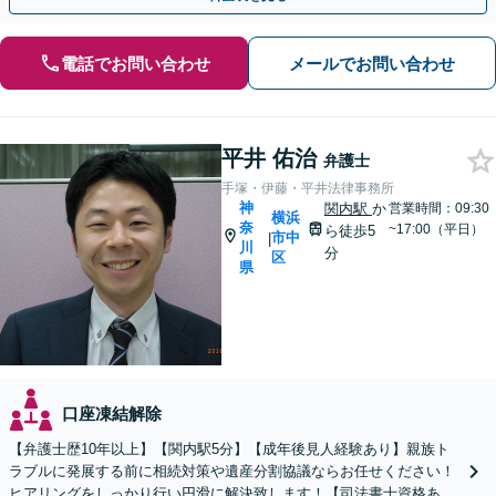
電話でお問い合わせ
メールでお問い合わせ
平井 佑治
弁護士
手塚・伊藤・平井法律事務所
神
関内駅
か
営業時間：09:30
横浜
奈
~17:00（平日）
ら徒歩5
市中
|
川
分
区
県
口座凍結解除
【弁護士歴10年以上】【関内駅5分】【成年後見人経験あり】親族ト
ラブルに発展する前に相続対策や遺産分割協議ならお任せください！
ヒアリングをしっかり行い円滑に解決致します！【司法書士資格あ