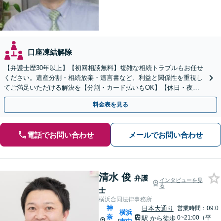
口座凍結解除
【弁護士歴30年以上】【初回相談無料】複雑な相続トラブルもお任せ
ください。遺産分割・相続放棄・遺言書など、利益と関係性を重視し
てご満足いただける解決を【分割・カード払いもOK】【休日・夜間
面談可】【電話・メール・ビデオ面談可】【関内駅4分】
料金表を見る
電話でお問い合わせ
メールでお問い合わせ
清水 俊
弁護
インタビューを見
る
士
横浜合同法律事務所
神
日本大通り
営業時間：09:0
横浜
奈
0~21:00（平
駅
から徒歩