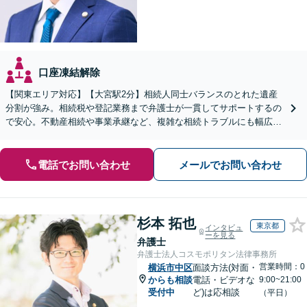
口座凍結解除
【関東エリア対応】【大宮駅2分】相続人同士バランスのとれた遺産
分割が強み。相続税や登記業務まで弁護士が一貫してサポートするの
で安心。不動産相続や事業承継など、複雑な相続トラブルにも幅広く
対応。【夜間・休日の相談可能】【オンライン相談可能】
電話でお問い合わせ
メールでお問い合わせ
杉本 拓也
東京都
インタビュ
ーを見る
弁護士
弁護士法人コスモポリタン法律事務所
営業時間：0
横浜市中区
面談方法(対面・
からも相談
電話・ビデオな
9:00~21:00
受付中
ど)は応相談
（平日）