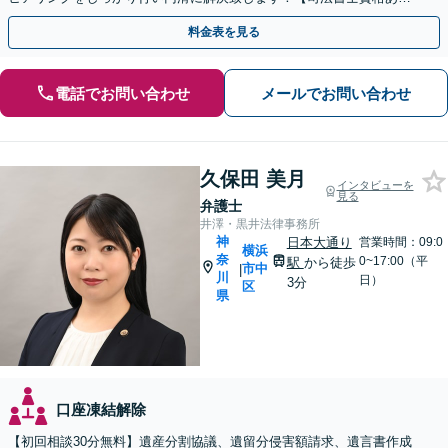
り】【子連れ相談可】【夜間/休日対応可】
料金表を見る
電話でお問い合わせ
メールでお問い合わせ
久保田 美月
インタビューを
見る
弁護士
井澤・黒井法律事務所
神
日本大通り
営業時間：09:0
横浜
奈
0~17:00（平
駅
から徒歩
市中
|
川
日）
3分
区
県
口座凍結解除
【初回相談30分無料】遺産分割協議、遺留分侵害額請求、遺言書作成