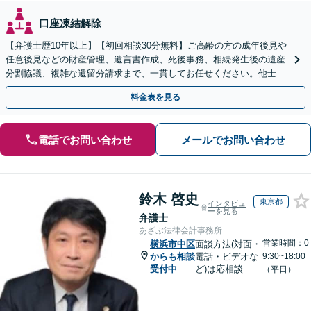
口座凍結解除
【弁護士歴10年以上】【初回相談30分無料】ご高齢の方の成年後見や
任意後見などの財産管理、遺言書作成、死後事務、相続発生後の遺産
分割協議、複雑な遺留分請求まで、一貫してお任せください。他士業
との連携力を活かした最適解の追求【WEB面談対応】
料金表を見る
電話でお問い合わせ
メールでお問い合わせ
鈴木 啓史
東京都
インタビュ
ーを見る
弁護士
あざぶ法律会計事務所
営業時間：0
横浜市中区
面談方法(対面・
からも相談
電話・ビデオな
9:30~18:00
受付中
ど)は応相談
（平日）