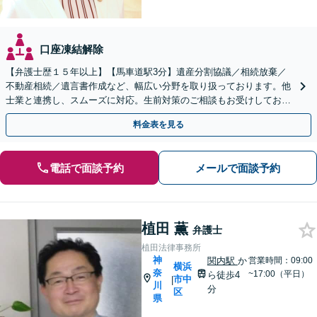
口座凍結解除
【弁護士歴１５年以上】【馬車道駅3分】遺産分割協議／相続放棄／
不動産相続／遺言書作成など、幅広い分野を取り扱っております。他
士業と連携し、スムーズに対応。生前対策のご相談もお受けしており
ます。【Web相談可】
料金表を見る
電話で面談予約
メールで面談予約
植田 薫
弁護士
植田法律事務所
神
関内駅
か
営業時間：09:00
横浜
奈
~17:00（平日）
ら徒歩4
市中
|
川
分
区
県