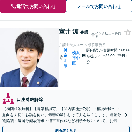
電話でお問い合わせ
メールでお問い合わせ
室井 涼
弁護
インタビューを見
る
士
弁護士法人エース 横浜事務所
神
関内駅
か
営業時間：08:00
横浜
奈
~22:00（平日）
ら徒歩7
市中
|
川
分
区
県
口座凍結解除
【初回相談無料】【電話相談可】【関内駅徒歩7分】ご相談者様のご
意向を大切にお話を伺い、最善の策にむけて力を尽くします。遺産分
割協議・遺留分減殺請求・遺言書作成など相続全般について、お気軽
にご相談ください。
料金表を見る