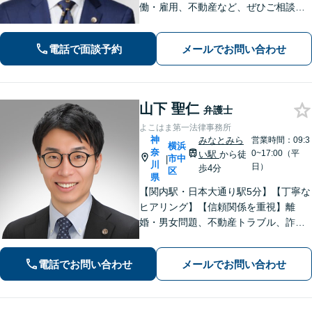
働・雇用、不動産など、ぜひご相談く
ださい。迅速なレスポンスと丁寧なリ
ーガルサービスの提供を心がけており
電話で面談予約
メールでお問い合わせ
ます。お困りの場合は、ぜひご相談く
ださい。【休日・夜間面談可】【電話
相談可】
山下 聖仁
弁護士
よこはま第一法律事務所
神
みなとみら
営業時間：09:3
横浜
奈
0~17:00（平
い駅
から徒
市中
|
川
日）
歩4分
区
県
【関内駅・日本大通り駅5分】【丁寧な
ヒアリング】【信頼関係を重視】離
婚・男女問題、不動産トラブル、詐
欺・消費者問題など、幅広く対応して
います。ご依頼者が抱えている不安や
電話でお問い合わせ
メールでお問い合わせ
悩みにしっかり寄り添い、最善の解決
策を一緒に考えていきます。ぜひご相
談ください。