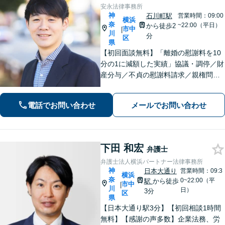
安永法律事務所
神
石川町駅
営業時間：09:00
横浜
奈
~22:00（平日）
から徒歩2
市中
|
川
分
区
県
【初回面談無料】「離婚の慰謝料を10
分の1に減額した実績」協議・調停／財
産分与／不貞の慰謝料請求／親権問題
などお任せください！「不動産オーナ
ーの顧問経験豊富」土地・建物の明渡
電話でお問い合わせ
メールでお問い合わせ
しや賃料回収など幅広くサポート【夜
間・休日面談可】【電話相談対応】
下田 和宏
弁護士
弁護士法人横浜パートナー法律事務所
神
日本大通り
営業時間：09:3
横浜
奈
0~22:00（平
駅
から徒歩
市中
|
川
日）
3分
区
県
【日本大通り駅3分】【初回相談1時間
無料】【感謝の声多数】企業法務、労