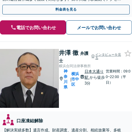
良好。まずはご相談を。
料金表を見る
電話でお問い合わせ
メールでお問い合わせ
井澤 徹
弁護
インタビューを見
る
士
横浜合同法律事務所
神
日本大通り
営業時間：09:0
横浜
奈
0~22:00（平
駅
から徒歩
市中
|
川
日）
3分
区
県
口座凍結解除
【解決実績多数】遺言作成、財産調査、遺産分割、相続放棄等、多岐