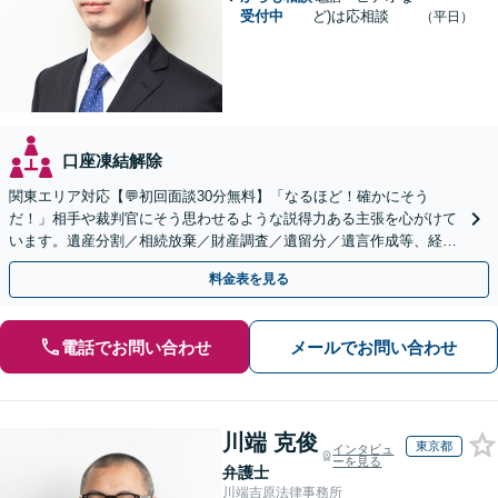
受付中
ど)は応相談
（平日）
口座凍結解除
関東エリア対応【💬初回面談30分無料】「なるほど！確かにそう
だ！」相手や裁判官にそう思わせるような説得力ある主張を心がけて
います。遺産分割／相続放棄／財産調査／遺留分／遺言作成等、経験
豊富な事務所。複雑な手続を代行【年間相談100件以上】
料金表を見る
電話でお問い合わせ
メールでお問い合わせ
川端 克俊
東京都
インタビュ
ーを見る
弁護士
川端吉原法律事務所