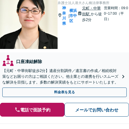
弁護士法人港大さん橋法律事務所
神
元町・中華
営業時間：09:0
横浜
奈
0~17:00（平
街駅
から徒
市中
|
川
日）
歩2分
区
県
口座凍結解除
【元町・中華街駅徒歩2分】遺産分割調停／遺言書の作成／相続税対
策などお困りの方はご相談ください。他士業との連携を行いスムーズ
な解決を目指します。多数の解決実績をもとにサポートいたします。
料金表を見る
電話で面談予約
メールでお問い合わせ