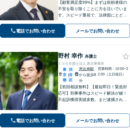
【顧客満足度99%】まずは依頼者様の
不安を取り除くことに力を注いでいま
す。スピード重視で、法律面にとどま
らない真の解決を目指します。借金・
刑事事件・離婚問題、不動産トラブ
電話でお問い合わせ
メールでお問い合わせ
ル、相続などお悩みのことはぜひご相
談ください。
野村 幸作
弁護士
ミカタ弁護士法人 東京事務所
恵比寿駅
営業時間：10:00~2
東
渋
2:00（土日祝日）
京
谷
から徒歩8
|
都
区
分
【初回相談無料】【最短即日！緊急対
応可】刑事事件はスピード解決が鍵！
不起訴獲得実績多数。まだ逮捕されて
いないが、警察に捜査されている場合
は一刻も早くご相談ください。深夜ま
で電話受付中！【恵比寿駅8分】【休
電話でお問い合わせ
メールでお問い合わせ
日・夜間対応】