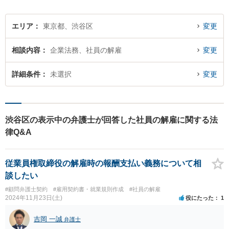
エリア
東京都、渋谷区
変更
相談内容
企業法務、社員の解雇
変更
詳細条件
未選択
変更
渋谷区の表示中の弁護士が回答した社員の解雇に関する法
律Q&A
従業員権取締役の解雇時の報酬支払い義務について相
談したい
#顧問弁護士契約
#雇用契約書・就業規則作成
#社員の解雇
2024年11月23日(土)
役にたった
1
吉岡 一誠
弁護士