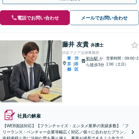
電話でお問い合わせ
メールでお問い合わせ
藤井 友貴
弁護士
渋谷アクア法律事務所
東
渋
初台駅
か
営業時間：09:00~2
京
谷
|
1:00（土日）
ら徒歩3分
都
区
社員の解雇
【WEB面談対応】【フランチャイズ・エンタメ業界の実績多数】「フ
リーランス・ベンチャー企業等幅広く対応／個々に合わせたプラン」
依頼者様と共に法的な壁を乗り越え、事業が成長できるよう全力でサ