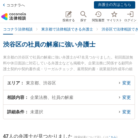
弁護士の方はこちら
ココナラへ
投稿する
探す
閲覧履歴
マイリスト
ログイン
ココナラ法律相談
東京都で法律相談できる弁護士
渋谷区で法律相談で
渋谷区の社員の解雇に強い弁護士
東京都の渋谷区で社員の解雇に強い弁護士が47名見つかりました。初回面談無
料や休日面談に対応している弁護士なども掲載中。企業法務に関係する顧問弁
護士契約や契約書作成・リーガルチェック、雇用契約書・就業規則作成等の細
かな分野での絞り込み検索もでき便利です。特に弁護士法人新都法律事務所 東
京事務所の都 裕記弁護士や渋谷ブレイン法律事務所の髙橋 佳久弁護士、渋谷ア
エリア
東京都、渋谷区
変更
クア法律事務所の藤井 友貴弁護士のプロフィール情報や弁護士費用、強みなど
が注目されています。『渋谷区で土日や夜間に発生した社員の解雇のトラブル
相談内容
企業法務、社員の解雇
変更
を今すぐに弁護士に相談したい』『社員の解雇のトラブル解決の実績豊富な近
くの弁護士を検索したい』『初回相談無料で社員の解雇を法律相談できる渋谷
区内の弁護士に相談予約したい』などでお困りの相談者さんにおすすめです。
詳細条件
未選択
変更
47
人の弁護士が見つかりました
(検索結果について詳しくは
こちら
)