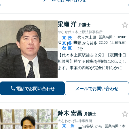
梁瀬 洋
弁護士
やなせ代々木上原法律事務所
代々木上原
営業時間：10:00~
東
渋
22:00（土日祝日）
京
谷
駅
から徒歩
|
都
区
2分
【代々木上原駅徒歩２分】【夜間休日
相談可】勝てる確率を明確にお伝えし
ます。事案の内容が完全に明らかにな
るまで、依頼者様のお話をじっくり伺
い、着実に実行します。都合の良いこ
とは一切言いません。安心しておまか
電話でお問い合わせ
メールでお問い合わせ
せください。
鈴木 宏昌
弁護士
大志わかば法律事務所
東
渋
渋谷駅
から
営業時間：本