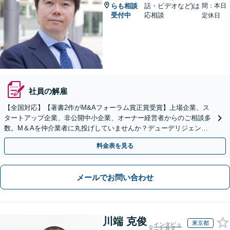
らも相談
話・ビデオなど)は
間：本日
受付中
応相談
定休日
社員の解雇
【全国対応】【著書2作がM&Aフォーラム賞正賞受賞】上場企業、ス
タートアップ企業、非公開中小企業、オーナー経営者からのご相談多
数。M＆Aを仲介業者に丸投げしていませんか？デューデリジェンス
や契約書作成・交渉はお任せください【初回無料】
料金表を見る
メールでお問い合わせ
川端 克俊
東京都
インタビュ