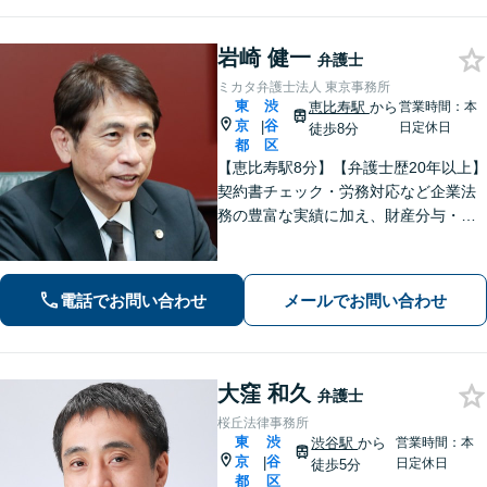
岩崎 健一
弁護士
ミカタ弁護士法人 東京事務所
東
渋
恵比寿駅
から
営業時間：本
京
谷
|
日定休日
徒歩8分
都
区
【恵比寿駅8分】【弁護士歴20年以上】
契約書チェック・労務対応など企業法
務の豊富な実績に加え、財産分与・親
権など離婚問題のご相談も100件以上の
実績あり。法人・個人問わず、誠実に
寄り添い最適な解決を目指します。
電話でお問い合わせ
メールでお問い合わせ
【初回相談可能】【WEB面談可能】
大窪 和久
弁護士
桜丘法律事務所
東
渋
渋谷駅
から
営業時間：本
京
谷
|
日定休日
徒歩5分
都
区