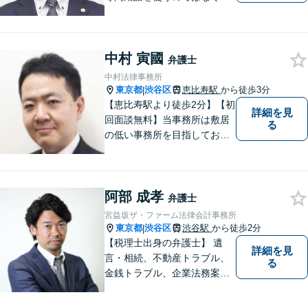
平易な言葉でお伝えするよう
に努めています。丁寧にご意
向を伺いながら最善の解決に
中村 寅國
向けて、10年以上にわたる弁
弁護士
護士活動から得た知識・経験
中村法律事務所
をフル活用して解決を目指し
東京都
渋谷区
恵比寿駅
から徒歩3分
|
ます。
【恵比寿駅より徒歩2分】【初
詳細を見
回面談無料】当事務所は敷居
る
の低い事務所を目指しており
ます。刑事事件／相続問題／
離婚問題／不動産問題／労働
問題など、幅広く対応可能。
阿部 成孝
【当日／夜間／休日対応可
弁護士
能】一人で悩まず一緒に問題
宮益坂ザ・ファーム法律会計事務所
を解決しましょう。お気軽に
東京都
渋谷区
渋谷駅
から徒歩2分
|
ご相談下さい。
【税理士出身の弁護士】 遺
詳細を見
言・相続、不動産トラブル、
る
金銭トラブル、企業法務案件
他、お金やビジネスに関わる
幅広いサービスをご提供致し