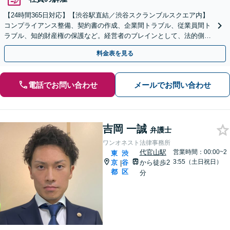
【24時間365日対応】【渋谷駅直結／渋谷スクランブルスクエア内】
コンプライアンス整備、契約書の作成、企業間トラブル、従業員間ト
ラブル、知的財産権の保護など。経営者のブレインとして、法的側面
より力強く事業をサポートします。【初回相談無料】
料金表を見る
電話でお問い合わせ
メールでお問い合わせ
吉岡 一誠
弁護士
ワンオネスト法律事務所
代官山駅
営業時間：00:00~2
東
渋
3:55（土日祝日）
京
谷
から徒歩2
|
都
区
分