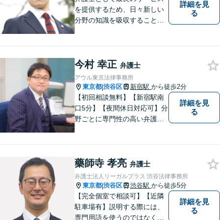
詳細を見
を提供するため、日々新しい
る
分野の知識を吸収することを
心掛けています。
今村 幸正
弁護士
アウル東京法律事務所
東京都
渋谷区
新宿駅
から徒歩2分
|
【初回相談無料】【新宿駅南
詳細を見
口5分】【夜間休日対応可】分
る
野ごとに専門性の高い弁護士
が対応、充実したリーガルサ
ービスの提供を目指します
藥師寺 孝亮
弁護士
弁護士法人リーガルプラス 渋谷法律事務所
東京都
渋谷区
渋谷駅
から徒歩5分
|
【完全個室で相談可】【近隣
詳細を見
駐車場有】説明する際には、
る
専門用語を使うのではなく、