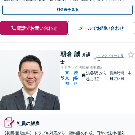
ポート【休日・夜間対応】
料金表を見る
電話でお問い合わせ
メールでお問い合わせ
朝倉 誠
弁護
インタビューを見
る
士
マネテック法律税務事務所
東
渋
渋谷駅
から
営業時間：本
京
谷
|
日定休日
徒歩3分
都
区
社員の解雇
【初回相談無料】トラブル対応から、契約書の作成、日常の法律相談