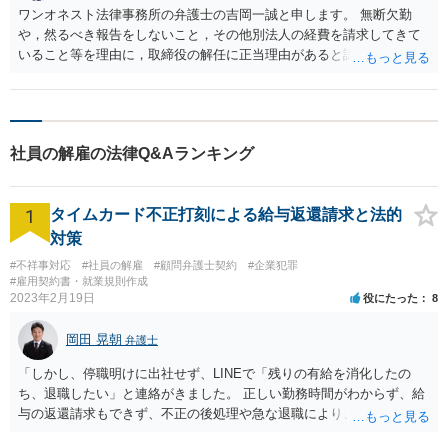
ワンオネスト法律事務所の弁護士の吉岡一誠と申します。 無断欠勤
や，然るべき報告をしないこと，その他別法人の経費を請求してきて
いること等を理由に，取締役の解任に正当理由があると認められる場
合は，残りの期間の報酬の支払義務を負いません。 ただし，挙げてい
ただいた事情だけだと，正当理由があるとはいえないと認定される可
能性が相応にあるので，その場合は解任したとしても残期間の報酬の
支払義務が残ります。 また，今回のケースのように使用人兼務取締役
社員の解雇の法律Q&Aランキング
の場合は，役員としての地位が消滅したとしても，労働法上の保護を
受ける結果，従業員としての地位は残る可能性があり（＝解雇の有効
性が認められない），その場合相手方は法人から受け取る収入のうち
1
タイムカード不正打刻による給与返還請求と法的
役員報酬部分を除いた従業員としての給与の部分については支払いを
要求することができることになります。 正確な見通しを立てるために
対策
は，より詳細な事情が必要になりますので，弁護士に個別の相談をさ
#不祥事対応
#社員の解雇
#顧問弁護士契約
#企業犯罪
れることをお勧めします。
#雇用契約書・就業規則作成
2023年2月19日
役にたった
8
岡田 晃朝
弁護士
「しかし、停職明けに出社せず、LINEで「残りの有給を消化したの
ち、退職したい」と連絡がきました。 正しい勤務時間がわからず、給
与の返還請求もできず、不正の後処理や急な退職により、社や他のス
タッフに多大な迷惑をかけ、その上、有給まで使われるというような