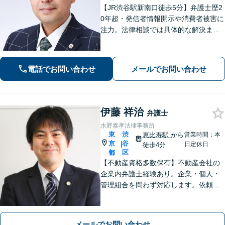
【JR渋谷駅新南口徒歩5分】弁護士歴2
0年超・発信者情報開示や消費者被害に
注力。法律相談では具体的な解決まで
のイメージをわかりやすくお伝えし、
依頼者にとってベストの解決に向けて
粘り強く活動します。
電話でお問い合わせ
メールでお問い合わせ
伊藤 祥治
弁護士
水野泰孝法律事務所
東
渋
恵比寿駅
から
営業時間：本
京
谷
|
日定休日
徒歩4分
都
区
【不動産資格多数保有】不動産会社の
企業内弁護士経験あり。企業・個人・
管理組合を問わず対応します。依頼者
さまにとっての最善を目指します。
【オンライン面談OK】【代官山駅4
分・恵比寿駅6分】
メールでお問い合わせ