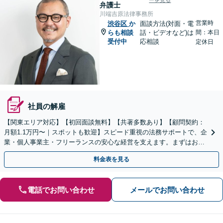
ーを見る
弁護士
川端吉原法律事務所
営業時
渋谷区
か
面談方法(対面・電
らも相談
話・ビデオなど)は
間：本日
受付中
応相談
定休日
社員の解雇
【関東エリア対応】【初回面談無料】【共著多数あり】【顧問契約：
月額1.1万円〜｜スポットも歓迎】スピード重視の法務サポートで、企
業・個人事業主・フリーランスの安心な経営を支えます。まずはお気
軽にご相談ください【秘密厳守】【休日・夜間相談可】
料金表を見る
電話でお問い合わせ
メールでお問い合わせ