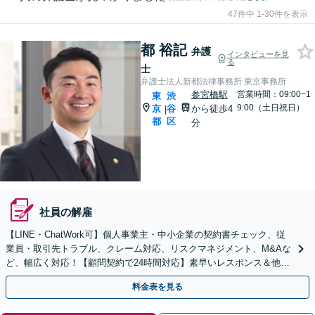
47件中 1-30件を表示
都 裕記
弁護
インタビューを見
る
士
弁護士法人新都法律事務所 東京事務所
参宮橋駅
営業時間：09:00~1
東
渋
9:00（土日祝日）
京
谷
から徒歩4
|
都
区
分
社員の解雇
【LINE・ChatWork可】個人事業主・中小企業の契約書チェック、従
業員・取引先トラブル、クレーム対応、リスクマネジメント、M&Aな
ど、幅広く対応！【顧問契約で24時間対応】素早いレスポンス＆他士
業連携可【英語・韓国語対応】
料金表を見る