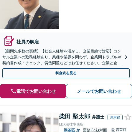
社員の解雇
【顧問先多数の実績】【社会人経験を活かし、企業目線で対応】コン
サル企業への勤務経験あり。業種や業界を問わず、企業間トラブルや
契約書作成・チェック、労働問題などはお任せください。企業と企業
の連携をつなぐ「橋渡し役」として、企業の発展をサポート
料金表を見る
電話でお問い合わせ
メールでお問い合わせ
柴田 堅太郎
弁護士
東京都
LBX法律事務所
営業時
渋谷区
か
面談方法(対面・電