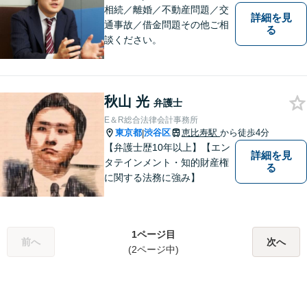
相続／離婚／不動産問題／交
詳細を見
通事故／借金問題その他ご相
る
談ください。
秋山 光
弁護士
E＆R総合法律会計事務所
東京都
渋谷区
恵比寿駅
から徒歩4分
|
【弁護士歴10年以上】【エン
詳細を見
タテインメント・知的財産権
る
に関する法務に強み】
1ページ目
前へ
次へ
(2ページ中)