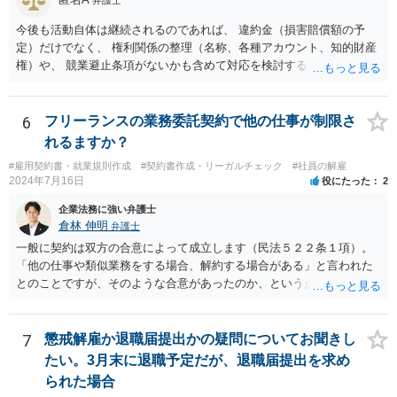
弁護士
今後も活動自体は継続されるのであれば、 違約金（損害賠償額の予
定）だけでなく、 権利関係の整理（名称、各種アカウント、知的財産
権）や、 競業避止条項がないかも含めて対応を検討する必要がありま
す。 未成年相手であっても、法定代理人（保護者）の同意を得ている
以上、 基本的には損害賠償額の予定は有効です。 相手方に債務の不履
行があるということであれば、 その部分を主張できるかを検討するこ
6
フリーランスの業務委託契約で他の仕事が制限さ
ととなります。
れるますか？
#雇用契約書・就業規則作成
#契約書作成・リーガルチェック
#社員の解雇
2024年7月16日
役にたった
2
企業法務に強い弁護士
倉林 伸明
弁護士
一般に契約は双方の合意によって成立します（民法５２２条１項）。
「他の仕事や類似業務をする場合、解約する場合がある」と言われた
とのことですが、そのような合意があったのか、という点を最初に確
認することになります。相談者の質問からは、そのような合意はなか
ったのではないでしょうか。 また、フリーランスの方との取引で、
「紙の書面で契約締結を行っているのは全体の4割弱にとどまってい
7
懲戒解雇か退職届提出かの疑問についてお聞きし
る」との報告もあります（「フリーランス白書２０２０」）。「トラ
たい。3月末に退職予定だが、退職届提出を求め
ブルが発生している取引の45.5%が口頭による契約締結であり、口約
られた場合
束の横行がトラブルを生じやすくしている」とも。（同） 詳しくお話