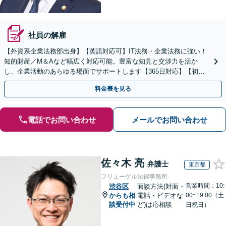
社員の解雇
【外資系企業法務部出身】【英語対応可】IT法務・企業法務に強い！
知的財産／M＆Aなど幅広く対応可能。豊富な知見と交渉力を活か
し、企業活動のあらゆる場面でサポートします【365日対応】【初回
電話相談無料】
料金表を見る
電話でお問い合わせ
メールでお問い合わせ
佐々木 亮
弁護士
東京都
フリューゲル法律事務所
営業時間：10:
渋谷区
面談方法(対面・
からも相
電話・ビデオな
00~19:00（土
談受付中
ど)は応相談
日祝日）