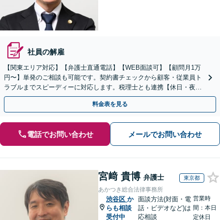
社員の解雇
【関東エリア対応】【弁護士直通電話】【WEB面談可】【顧問月1万
円〜】単発のご相談も可能です。契約書チェックから顧客・従業員ト
ラブルまでスピーディーに対応します。税理士とも連携【休日・夜
間・当日相談可】
料金表を見る
電話でお問い合わせ
メールでお問い合わせ
宮﨑 貴博
弁護士
東京都
あかつき総合法律事務所
営業時
渋谷区
か
面談方法(対面・電
らも相談
話・ビデオなど)は
間：本日
受付中
応相談
定休日