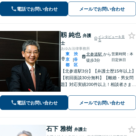
さい。365日受付で、スピーディーに対
応いたします。
電話でお問い合わせ
メールでお問い合わせ
靱 純也
弁護
インタビューを見
る
士
あゆみ法律事務所
東
渋
北参道駅
から
営業時間：本
京
谷
|
日定休日
徒歩3分
都
区
【北参道駅3分】【弁護士歴15年以上】
【初回面談30分無料】【離婚・男女問
題】対応実績200件以上！相談者さまが
求める本当の解決を目指します。【交
通事故】後遺障害等級非該当から高次
電話でお問い合わせ
メールでお問い合わせ
脳機能障害などの高額賠償まで解決実
績多数！
石下 雅樹
弁護士