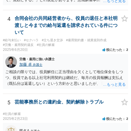
則に規定）に該当する行為が認められるかは、記載されている事情だ
けでは判断できませんが、解雇無効を争う余地はあるように思いま
す。 使用者の態度から見て交渉での解決は難しく、労働審判や訴訟
4
合同会社の共同経営者から、役員の退任と本社明
手続で争う必要があると思います。 なるべく早く、弁護士にご相談
渡しと今までの給与返還を請求されている件につ
されることをおすすめします。
いて
#給与未払い
#セクハラ
#立ち退き交渉
#雇用契約書・就業規則作成
#労働・雇用契約違反
#社員の解雇
2025年6月20日
役にたった
2
労働・雇用に強い弁護士
加藤 卓
弁護士
ご相談の限りでは、役員解任に正当理由を欠くとして地位保全をしつ
つ、役員である以上社宅利用契約は継続だ、毎月の役員報酬は支払え
（既払分は返還しない）という方針かと思いましたが、 既に訴訟を提
起されているとのことですので、質問掲示板ではなく、直接弁護士に
連絡を入れて具体的な相談をした方がよいと思いますよ。手元キャッ
シュのあるなしによって保全処分も必要になりそうです。 訴状の内
5
芸能事務所との違約金、契約解除トラブル
容、合同会社の定款とあなたの役員任期、社宅利用契約の内容（社宅
は合同会社所有か？賃貸？、使用料支払はゼロ？それとも一旦報酬と
#社員の解雇
して３０万円支給されてそこから払っている？）くらいがあれば、御
2025年2月23日
役にたった
2
見積してもらえると思います。
匿名A