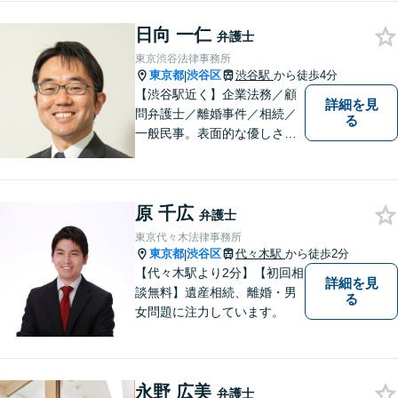
ます。税務会計から法律まで
日向 一仁
を捉えたトータルサポートが
弁護士
可能です。
東京渋谷法律事務所
東京都
渋谷区
渋谷駅
から徒歩4分
|
【渋谷駅近く】企業法務／顧
詳細を見
問弁護士／離婚事件／相続／
る
一般民事。表面的な優しさだ
けではなく、常に依頼者のた
めに法律の専門家として動け
る弁護士を目指して日々努力
原 千広
をしております。お気軽にご
弁護士
相談ください。
東京代々木法律事務所
東京都
渋谷区
代々木駅
から徒歩2分
|
【代々木駅より2分】【初回相
詳細を見
談無料】遺産相続、離婚・男
る
女問題に注力しています。
永野 広美
弁護士