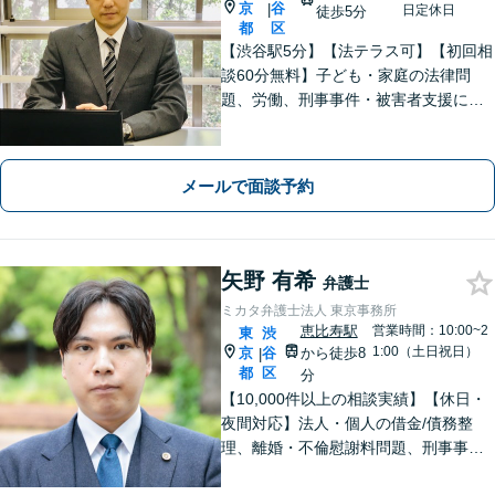
京
谷
|
日定休日
徒歩5分
都
区
【渋谷駅5分】【法テラス可】【初回相
談60分無料】子ども・家庭の法律問
題、労働、刑事事件・被害者支援に注
力しています。身近な問題の解決か
ら、社会の安定を支えるため、誠心誠
意、対応いたします。【電話・オンラ
メールで面談予約
イン相談可】＊事前メール・予約をお
願いします。
矢野 有希
弁護士
ミカタ弁護士法人 東京事務所
恵比寿駅
営業時間：10:00~2
東
渋
1:00（土日祝日）
京
谷
から徒歩8
|
都
区
分
【10,000件以上の相談実績】【休日・
夜間対応】法人・個人の借金/債務整
理、離婚・不倫慰謝料問題、刑事事
件・少年事件/企業法務ならお任せくだ