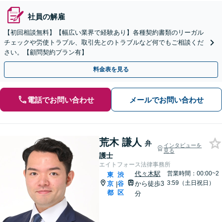
社員の解雇
【初回相談無料】【幅広い業界で経験あり】各種契約書類のリーガル
チェックや労使トラブル、取引先とのトラブルなど何でもご相談くだ
さい。【顧問契約プラン有】
料金表を見る
電話でお問い合わせ
メールでお問い合わせ
荒木 謙人
弁
インタビューを
見る
護士
エイトフォース法律事務所
代々木駅
営業時間：00:00~2
東
渋
3:59（土日祝日）
京
谷
から徒歩3
|
都
区
分