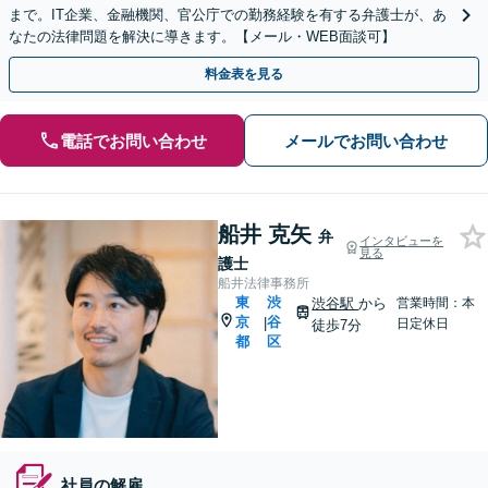
まで。IT企業、金融機関、官公庁での勤務経験を有する弁護士が、あ
なたの法律問題を解決に導きます。【メール・WEB面談可】
料金表を見る
電話でお問い合わせ
メールでお問い合わせ
船井 克矢
弁
インタビューを
見る
護士
船井法律事務所
東
渋
渋谷駅
から
営業時間：本
京
谷
|
日定休日
徒歩7分
都
区
社員の解雇