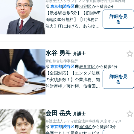
弁護士法人クラフトマン 東京国際特許法律事務所
東京都
渋谷区
渋谷駅
から徒歩2分
|
【渋谷駅徒歩5分】【初回WE
詳細を見
B面談30分無料】【IT法務に
る
注力】ITにおける、あらゆる
種類の契約や利用規約類につ
いて豊富な経験に基づくノウ
ハウがあります。また、ITの
水谷 勇斗
考え方、システム開発の流れ
弁護士
にも通じているため、スムー
青山綜合法律事務所
ズな対応が可能です。
東京都
渋谷区
表参道駅
から徒歩4分
|
【全国対応】【エンタメ法務
詳細を見
の実績多数！】企業法務、知
る
的財産権／著作権、債権回収
その他の裁判など、お困りの
際はご相談ください。WEB会
議システム導入で円滑にリー
会田 岳央
ガルサービスをお届けしま
弁護士
す。
弁護士法人シティ総合法律事務所 東京オフィス
東京都
渋谷区
新宿駅
から徒歩10分
|
弁護士として最良のサービス