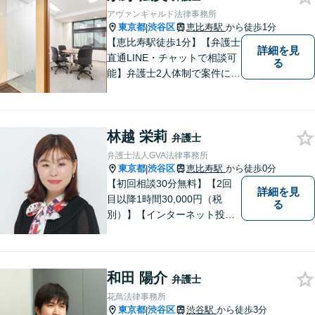
アヴァンギャルド法律事務所
東京都
渋谷区
恵比寿駅
から徒歩1分
|
【恵比寿駅徒歩1分】【弁護士
詳細を見
直通LINE・チャットで相談可
る
能】弁護士2人体制で案件に取
り組み、多角的な視点から迅
速に解決に導きます。依頼者
様のお話をしっかりと伺い、
林越 栄莉
最適な解決策を提案【年中無
弁護士
休・早朝夜間対応可能（要予
弁護士法人GVA法律事務所
約）】
東京都
渋谷区
恵比寿駅
から徒歩0分
|
【初回相談30分無料】【2回
詳細を見
目以降1時間30,000円（税
る
別）】【インターネット投稿
トラブル、企業法務に強い弁
護士】
和田 陽介
弁護士
花鳥法律事務所
東京都
渋谷区
渋谷駅
から徒歩3分
|