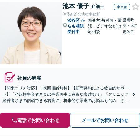
池本 優子
弁護士
東京都
佐藤新総合法律事務所
営業時
渋谷区
か
面談方法(対面・電
らも相談
話・ビデオなど)は
間：本日
受付中
応相談
定休日
社員の解雇
【関東エリア対応】【初回相談無料】【顧問契約による総合的サポー
ト】「小規模事業者さまの事業再生に豊富な実績あり」「クリニック
経営者さまの信頼できる右腕に」将来的な承継のお悩みも含め、さま
ざまな経営課題を全面的にバックアップいたします
電話でお問い合わせ
メールでお問い合わせ