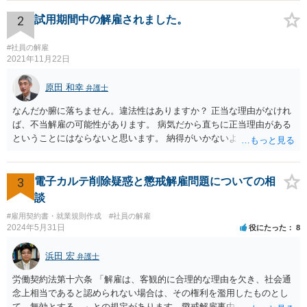
状況です。」 大変悪質ですね。打刻場所のデータと、これまでのタイ
ムカードの虚偽を確認し、突き付けて責任を問題にすることになるで
2
試用期間中の解雇されました。
しょう。 詐欺もありうるでしょうね。 「正しい時間がわからないとい
うタイムカード不正打刻による返還請求はどのようにおこなえばよい
#社員の解雇
でしょうか？」 想定できる虚偽を前提に、相手と協議して詰めればよ
2021年11月22日
いかと思います。 確実な記録があれば、それによるのがよいですが、
すべては不可能でしょうので。 相手の言動には早急には返事をせずに
原田 和幸
弁護士
弁護士と相談しながら、対応策を検討する方がよいでしょう。 また、
なんだか腑に落ちません。違法性はありますか？ 正当な理由がなけれ
返還が難しい場合、損害賠償を請求する事はできますでしょうか？ 法
ば、不当解雇の可能性があります。 病気だから直ちに正当理由がある
的には可能ですが、立証の問題があります。 協議でも問題にできそう
ということにはならないと思います。 納得がいかないようであれば、
ですが、調停なども検討できるでしょう。 また、返還請求も損害賠償
お近くの弁護士に相談されて、しかるべき請求をされてもよいと思い
請求もせず、「詐欺」として、警察に被害届を出す事は可能でしょう
ます。
か？ 内容的には検討できますが、立証は、民事よりさらにワンランク
3
電子カルテ削除疑惑と懲戒解雇問題についての相
上がります。 警察に相談されてもよい事案だとは思います。
談
#雇用契約書・就業規則作成
#社員の解雇
2024年5月31日
役にたった
8
浜田 宏
弁護士
労働契約法第十六条 「解雇は、客観的に合理的な理由を欠き、社会通
念上相当であると認められない場合は、その権利を濫用したものとし
て、無効とする。」との規定があります。懲戒解雇事由（通常就業規