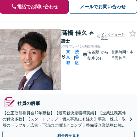
電話でお問い合わせ
メールでお問い合わせ
髙橋 佳久
弁
インタビューを
見る
護士
渋谷ブレイン法律事務所
東
渋
渋谷駅
から
営業時間：本
京
谷
|
日定休日
徒歩3分
都
区
社員の解雇
【公正取引委員会12年勤務】【最高裁決定獲得実績】【企業法務案件
の解決多数】【スタートアップ・個人事業にも注力】事業・株式・取
引のトラブル／広告・下請のご相談／コンプラ整備等企業法務に強
み。株式の相続／誹謗中傷対策にも幅広く対応！渋谷駅３分
料金表を見る