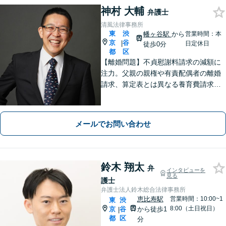
神村 大輔
弁護士
清風法律事務所
東
渋
幡ヶ谷駅
から
営業時間：本
京
谷
|
日定休日
徒歩0分
都
区
【離婚問題】不貞慰謝料請求の減額に
注力。父親の親権や有責配偶者の離婚
請求、算定表とは異なる養育費請求な
ど非定型的なケースにも注力【外国
人・国際問題】外国人の配偶者と離婚
したい方、離婚したい外国人配偶者の
メールでお問い合わせ
方にも対応。最後まで粘り強くサポー
トします。
鈴木 翔太
弁
インタビューを
見る
護士
弁護士法人鈴木総合法律事務所
恵比寿駅
営業時間：10:00~1
東
渋
8:00（土日祝日）
京
谷
から徒歩1
|
都
区
分