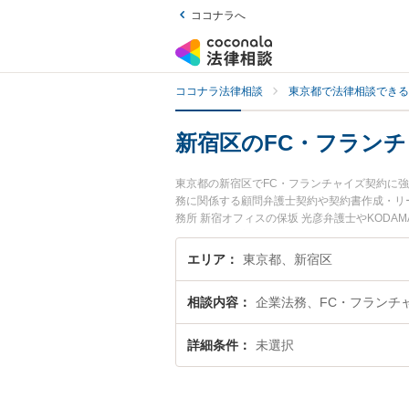
ココナラへ
ココナラ法律相談
東京都で法律相談できる
新宿区のFC・フラン
東京都の新宿区でFC・フランチャイズ契約に
務に関係する顧問弁護士契約や契約書作成・リ
務所 新宿オフィスの保坂 光彦弁護士やKOD
ています。『新宿区で土日や夜間に発生したF
弁護士を検索したい』『初回相談無料でFC・
エリア
東京都、新宿区
相談内容
企業法務、FC・フランチ
詳細条件
未選択