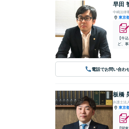
早田 
中嶋法律
東京
【牛込
ど、事
電話でお問い合わ
板橋 
弁護士法
東京
【関東