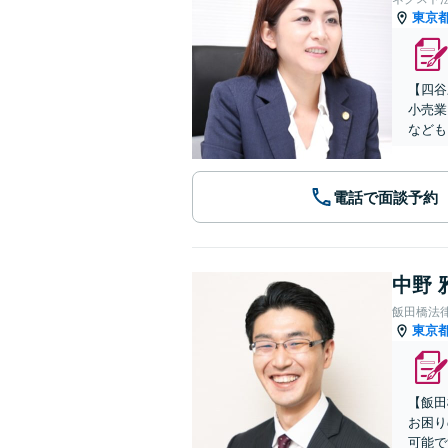
東京
【四谷
小売業
なども
電話で面談予約
中野 
飯田橋法
東京
【飯田
お困り
可能で