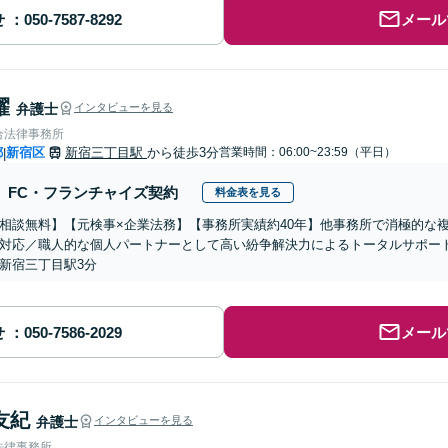
せ
メール
耀
弁護士
インタビューを見る
合法律事務所
都
新宿区
新宿三丁目駅
から徒歩3分
営業時間：06:00~23:59（平日）
|
FC・フランチャイズ契約
料金表を見る
相談無料】【元検事×企業法務】【事務所実績約40年】他事務所で消極的な
対応／職人的な個人パートナーとして高い紛争解決力によるトータルサポー
新宿三丁目駅3分
せ
メール
友紀
弁護士
インタビューを見る
法律事務所