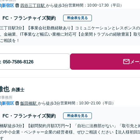
都
新宿区
四谷三丁目駅
から徒歩3分
営業時間：10:00~17:30（平日）
|
FC・フランチャイズ契約
料金表を見る
三丁目駅3分】【事業会社勤務経験あり】コミュニケーションとレスポンス
、金融業、IT事業など幅広い業種に対応可【企業間トラブルの経験豊富】取
ご相談を！
メー
雅也
弁護士
律事務所
都
新宿区
飯田橋駅
から徒歩3分
営業時間：10:30~21:00（平日）
|
FC・フランチャイズ契約
料金表を見る
橋駅徒歩3分】【顧問契約月額3万円〜】「自社に法務部がない」「取引先と
の中小企業・ベンチャー企業の経営者様、ぜひご相談ください【法人様初回
す