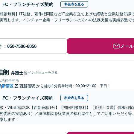
FC・フランチャイズ契約
料金表を見る
相談無料】IT法務、著作権問題などIT企業を立ち上げた経験と企業法務知識
実現します。ベンチャー企業・フリーランスの方への法務支援も実績多数で
せ
メール
佳朗
弁護士
インタビューを見る
ス法律事務所
都
新宿区
西新宿駅
から徒歩1分
営業時間：09:00~21:00（平日）
|
FC・フランチャイズ契約
料金表を見る
談・WEB面談OK【西新宿駅1分】【初回相談無料】【弁護士直通】債権回
務委託の実績あり）／法律相談を従業員の福利厚生としてご活用いただく等
案します！