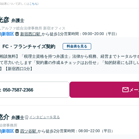
検索結果について詳しくは
こちら
)
光彦
弁護士
人アルファ総合法律事務所 新宿オフィス
都
新宿区
新宿西口駅
から徒歩1分
営業時間：09:00~20:00（平日）
|
FC・フランチャイズ契約
料金表を見る
相談無料】「税理士資格を持つ弁護士」法律から税務、経営までトータルサ
て尽力いたします「契約書の作成＆チェックはお任せ」「知的財産にも詳し
】【新宿西口1分】
メー
悠介
弁護士
インタビューを見る
A法律事務所
都
新宿区
四ツ谷駅
から徒歩2分
営業時間：08:00~22:00（平日）
|