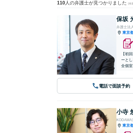
110
人の弁護士が見つかりました
(
保坂 
弁護士法
東京
【初回
ーとし
全個室
電話で面談予約
小寺 
KODAM
東京