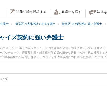
法律相談を投稿する
弁護士を探す
法律Q
弁護士
新宿区で法律相談できる弁護士
新宿区で企業法務に強い弁護士
チャイズ契約に強い弁護士
強い弁護士が110名見つかりました。初回面談無料や休日面談に対応している弁護士
ーガルチェック、雇用契約書・就業規則作成等の細かな分野での絞り込み検索もで
AMA法律事務所の小寺 悠介弁護士、ゴッディス法律事務所の松本 佳朗弁護士のプロ
C・フランチャイズ契約のトラブルを今すぐに弁護士に相談したい』『FC・フラン
フランチャイズ契約を法律相談できる新宿区内の弁護士に相談予約したい』などでお
ャイズ