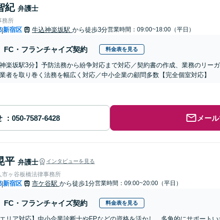
智紀
弁護士
事務所
都
新宿区
牛込神楽坂駅
から徒歩3分
営業時間：09:00~18:00（平日）
|
FC・フランチャイズ契約
料金表を見る
神楽坂駅3分】予防法務から紛争対応まで対応／契約書の作成、業務のリー
業者を取り巻く法務を幅広く対応／中小企業の顧問多数【完全個室対応】
せ
メール
晃平
弁護士
インタビューを見る
人市ヶ谷板橋法律事務所
都
新宿区
市ケ谷駅
から徒歩1分
営業時間：09:00~20:00（平日）
|
FC・フランチャイズ契約
料金表を見る
エリア対応】中小企業診断士やFPなどの資格を活かし、多角的にサポートい