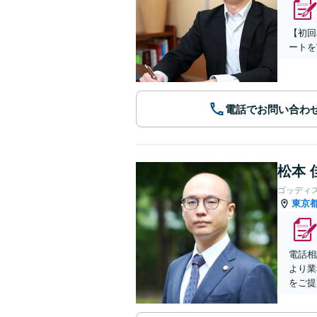
【初回
ートを
電話でお問い合わ
松本 
ゴッディ
東京
電話相
より業
をご提