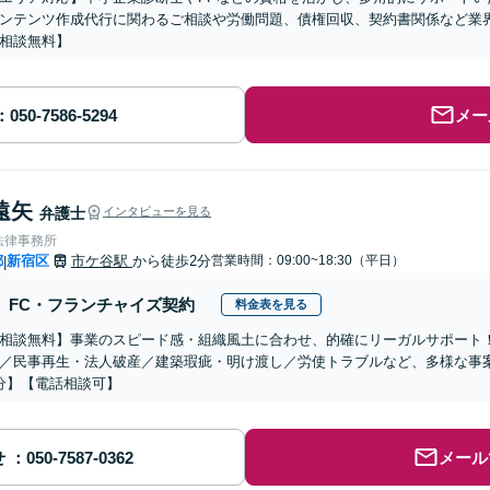
ンテンツ作成代行に関わるご相談や労働問題、債権回収、契約書関係など業
相談無料】
メー
遠矢
弁護士
インタビューを見る
法律事務所
都
新宿区
市ケ谷駅
から徒歩2分
営業時間：09:00~18:30（平日）
|
FC・フランチャイズ契約
料金表を見る
相談無料】事業のスピード感・組織風土に合わせ、的確にリーガルサポート
／民事再生・法人破産／建築瑕疵・明け渡し／労使トラブルなど、多様な事
分】【電話相談可】
せ
メール