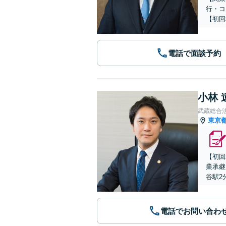
行・コ
【初回
電話で面談予約
小林 
武蔵総合
東京
【初回
業承継
谷駅2
電話でお問い合わ