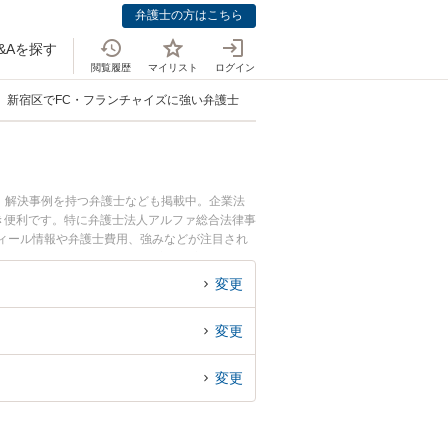
弁護士の方はこちら
&Aを探す
閲覧履歴
マイリスト
ログイン
新宿区でFC・フランチャイズに強い弁護士
、解決事例を持つ弁護士なども掲載中。企業法
き便利です。特に弁護士法人アルファ総合法律事
フィール情報や弁護士費用、強みなどが注目され
チャイズ契約のトラブル解決の実績豊富な近くの
困りの相談者さんにおすすめです。
変更
変更
変更