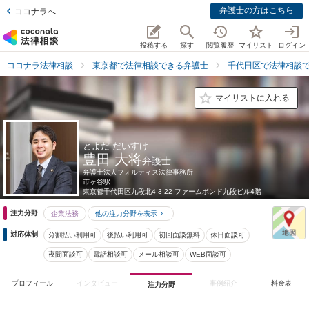
弁護士の方はこちら
ココナラへ
投稿する
探す
閲覧履歴
マイリスト
ログイン
ココナラ法律相談
東京都で法律相談できる弁護士
千代田区で法律相談
マイリストに入れる
とよだ だいすけ
豊田 大将
弁護士
弁護士法人フォルティス法律事務所
市ヶ谷駅
東京都
千代田区九段北4-3-22 ファームボンド九段ビル4階
注力分野
企業法務
他の注力分野を表示
対応体制
分割払い利用可
後払い利用可
初回面談無料
休日面談可
夜間面談可
電話相談可
メール相談可
WEB面談可
プロフィール
インタビュー
事例紹介
料金表
注力分野