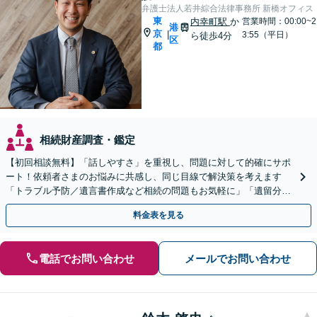
弁護士法人若井綜合法律事務所 新橋オフィス
東
内幸町駅
か
営業時間：00:00~2
港
京
|
3:55（平日）
ら徒歩4分
区
都
相続財産調査・鑑定
【初回相談無料】「話しやすさ」を重視し、問題に対して的確にサポ
ート！依頼者さまのお悩みに共感し、同じ目線で解決策を考えます
「トラブル予防／遺言書作成など相続の問題もお気軽に」「遺留分の
トラブルも相談」【完全個室】【WEB面談対応】
料金表を見る
電話でお問い合わせ
メールでお問い合わせ