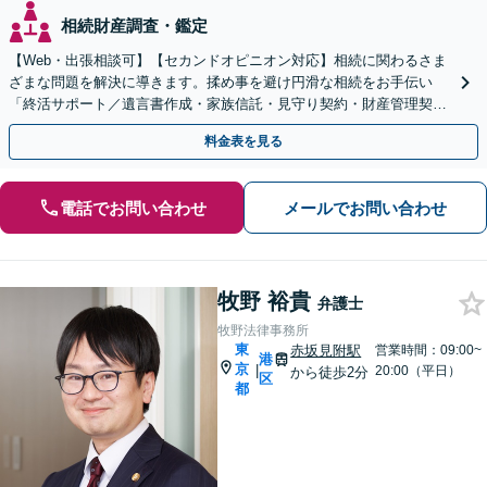
相続財産調査・鑑定
【Web・出張相談可】【セカンドオピニオン対応】相続に関わるさま
ざまな問題を解決に導きます。揉め事を避け円滑な相続をお手伝い
「終活サポート／遺言書作成・家族信託・見守り契約・財産管理契
約・死後事務委任」ご家族からの相談も【休日・夜間相談可】
料金表を見る
電話でお問い合わせ
メールでお問い合わせ
牧野 裕貴
弁護士
牧野法律事務所
東
赤坂見附駅
営業時間：09:00~
港
京
|
20:00（平日）
から徒歩2分
区
都