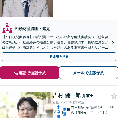
相続財産調査・鑑定
【平日夜間面談可】相続問題についての豊富な解決実績あり【紛争後
のご相談】不動産絡みの遺産分割、遺留分侵害額請求、相続放棄など
はお任せ【生前対策】きちんとした効果のある遺言書作成をサポート
します【完全個室】【虎ノ門駅、虎ノ門ヒルズ駅3分】
料金表を見る
電話で面談予約
メールで面談予約
吉村 健一郎
弁護士
新橋ハンズ法律事務所
東
内幸町駅
か
営業時間：10:00~1
港
京
|
7:00（平日）
ら徒歩4分
区
都