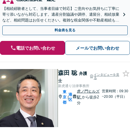
【相続経験者として、当事者目線で対応】ご意向やお気持ちに丁寧に
寄り添いながら対応します。遺産分割協議や調停、遺留分、相続放棄
など、相続問題はお任せください。複雑な税金関係や不動産相続も承
ります。遺言書作成など生前対策にも注力【赤坂見附3分】
料金表を見る
電話でお問い合わせ
メールでお問い合わせ
森田 聡
弁護
インタビューを見
る
士
新虎通り法律事務所
虎ノ門ヒルズ
営業時間：09:30
東
港
~20:00（平日）
京
駅
から徒歩2
|
区
都
分