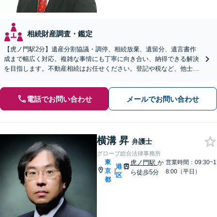
相続財産調査・鑑定
【虎ノ門駅2分】遺産分割協議・調停、相続放棄、遺留分、遺言書作
成まで幅広く対応。複雑な事情にも丁寧に向き合い、納得できる解決
を目指します。不動産相続はお任せください。登記や税など、他士業
との連携によりワンストップで対応可能【完全個室で対応】
電話でお問い合わせ
メールでお問い合わせ
横溝 昇
弁護士
グローブ総合法律事務所
東
虎ノ門駅
か
営業時間：09:30~1
港
京
|
8:00（平日）
ら徒歩5分
区
都