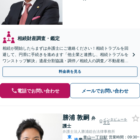
相続財産調査・鑑定
相続が開始したらまずは弁護士にご連絡ください！相続トラブルを回
避して、円滑に手続きを進めます「他士業と連携し、相続トラブルを
ワンストップ解決」遺産分割協議・調停／相続人の調査／不動産相続
／遺留分侵害額請求／相続放棄／使い込み／遺言書作成など
料金表を見る
電話でお問い合わせ
メールでお問い合わせ
勝浦 敦嗣
弁
インタビューを
見る
護士
弁護士法人勝浦総合法律事務所
東
青山一丁目駅
営業時間：09:30~
港