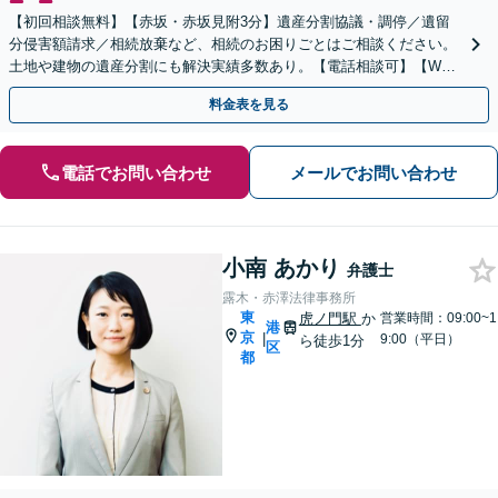
【初回相談無料】【赤坂・赤坂見附3分】遺産分割協議・調停／遺留
分侵害額請求／相続放棄など、相続のお困りごとはご相談ください。
土地や建物の遺産分割にも解決実績多数あり。【電話相談可】【Web
面談可】遺言書作成や財産の整理など生前対策もサポート
料金表を見る
電話でお問い合わせ
メールでお問い合わせ
小南 あかり
弁護士
露木・赤澤法律事務所
東
虎ノ門駅
か
営業時間：09:00~1
港
京
|
9:00（平日）
ら徒歩1分
区
都