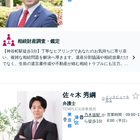
相続財産調査・鑑定
【神谷町駅徒歩1分】丁寧なヒアリングであなたのお気持ちに寄り添
い、複雑な相続問題を解決へ導きます。遺産分割協議や相続放棄だけ
でなく、生前の遺言書作成や不動産が絡む相続トラブルにも注力。相
続の初期段階からすでに揉めているケースまで対応可能。
佐々木 秀綱
インタビューを
見る
弁護士
TEMPLE法律事務所
東
乃木坂駅
か
営業時間：09:00~1
港
京
|
8:00（平日）
ら徒歩1分
区
都