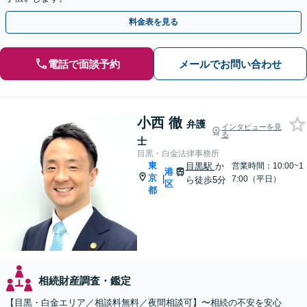
料金表を見る
電話で面談予約
メールでお問い合わせ
小西 徹
弁護
インタビューを見
る
士
目黒・白金法律事務所
東
目黒駅
か
営業時間：10:00~1
港
京
|
7:00（平日）
ら徒歩5分
区
都
相続財産調査・鑑定
【目黒・白金エリア／相談料無料／夜間相談可】〜相続の不安を安心