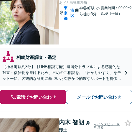
あざぶ法律事務所
東
神谷町駅
か
営業時間：00:00~2
港
京
|
3:59（平日）
ら徒歩3分
区
都
相続財産調査・鑑定
【神谷町駅約3分】【LINE相談可能】遺留分トラブルによる感情的な
対立・複雑化を避けるため、早めのご相談を。「わかりやすく」をモ
ットーに、客観的な証拠に基づいた冷静かつ的確なサポートを提供
【初回相談無料】【土日対応可】
電話でお問い合わせ
メールでお問い合わせ
内木 智朗
弁
インタビューを
見る
護士