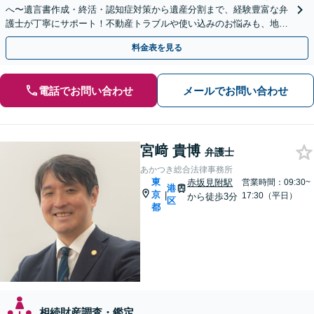
へ〜遺言書作成・終活・認知症対策から遺産分割まで、経験豊富な弁
護士が丁寧にサポート！不動産トラブルや使い込みのお悩みも、地域
密着の弁護士が対応します。【弁護士歴15年以上】
料金表を見る
電話でお問い合わせ
メールでお問い合わせ
宮﨑 貴博
弁護士
あかつき総合法律事務所
東
赤坂見附駅
営業時間：09:30~
港
京
|
17:30（平日）
から徒歩3分
区
都
相続財産調査・鑑定