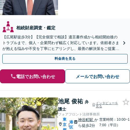
相続財産調査・鑑定
【広尾駅徒歩3分】【完全個室で相談】遺言書作成から相続開始後の
トラブルまで、個人・企業問わず幅広く対応しています。依頼者さま
が抱える悩みや不安を丁寧にヒアリングし、最善の解決策をご提案い
たします。【休日・夜間対応】【電話・WEB面談可】
料金表を見る
電話でお問い合わせ
メールでお問い合わせ
池尾 俊祐
弁
インタビューを
見る
護士
フォアフロント法律事務所
東
神谷町駅
か
営業時間：10:00~1
港
京
|
7:00（平日）
ら徒歩2分
区
都