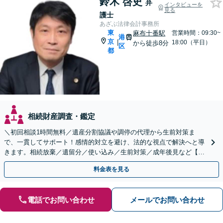
鈴木 啓史
弁
インタビューを
見る
護士
あざぶ法律会計事務所
東
麻布十番駅
営業時間：09:30~
港
京
|
18:00（平日）
から徒歩8分
区
都
相続財産調査・鑑定
＼初回相談1時間無料／遺産分割協議や調停の代理から生前対策ま
で、一貫してサポート！感情的対立を避け、法的な視点で解決へと導
きます。相続放棄／遺留分／使い込み／生前対策／成年後見など【W
EB面談対応】
料金表を見る
電話でお問い合わせ
メールでお問い合わせ