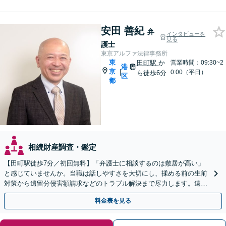
安田 善紀
弁
インタビューを
見る
護士
東京アルファ法律事務所
東
田町駅
か
営業時間：09:30~2
港
京
|
0:00（平日）
ら徒歩6分
区
都
相続財産調査・鑑定
【田町駅徒歩7分／初回無料】「弁護士に相談するのは敷居が高い」
と感じていませんか。当職は話しやすさを大切にし、揉める前の生前
対策から遺留分侵害額請求などのトラブル解決まで尽力します。遠方
にお住まいの方もWeb面談で安心してご相談いただけます
料金表を見る