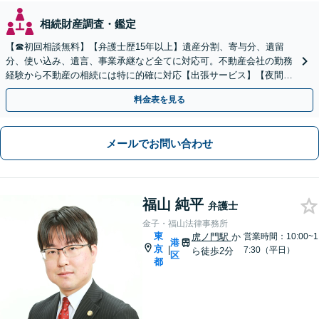
相続財産調査・鑑定
【☎︎初回相談無料】【弁護士歴15年以上】遺産分割、寄与分、遺留
分、使い込み、遺言、事業承継など全てに対応可。不動産会社の勤務
経験から不動産の相続には特に的確に対応【出張サービス】【夜間・
休日面談】【内幸町駅4分・虎ノ門駅5分・新橋駅7分】
料金表を見る
メールでお問い合わせ
福山 純平
弁護士
金子・福山法律事務所
東
虎ノ門駅
か
営業時間：10:00~1
港
京
|
7:30（平日）
ら徒歩2分
区
都