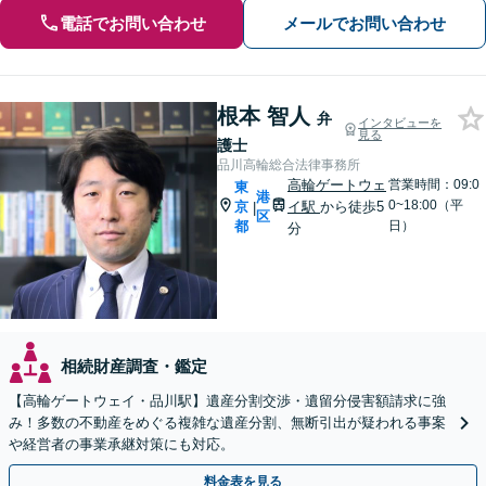
電話でお問い合わせ
メールでお問い合わせ
根本 智人
弁
インタビューを
見る
護士
品川高輪総合法律事務所
高輪ゲートウェ
営業時間：09:0
東
港
0~18:00（平
京
イ駅
から徒歩5
|
区
都
日）
分
相続財産調査・鑑定
【高輪ゲートウェイ・品川駅】遺産分割交渉・遺留分侵害額請求に強
み！多数の不動産をめぐる複雑な遺産分割、無断引出が疑われる事案
や経営者の事業承継対策にも対応。
料金表を見る