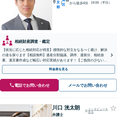
京
|
19:00（平日）
から徒歩4分
区
都
相続財産調査・鑑定
【状況に応じた相続対応が得意】感情的な対立をなるべく避け、解決
の道を探ります【相談無料】遺産分割協議、調停、遺留分、相続放
棄、遺言書作成など幅広い対応実績があります！【ご負担の少ない弁
護士費用設定】あなたの受け取れる権利を私が守ります。
料金表を見る
電話でお問い合わせ
メールでお問い合わせ
川口 洸太朗
インタビューを
見る
弁護士