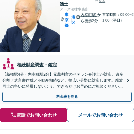
見る
護士
アース法律事務所
東
内幸町駅
か
営業時間：09:00~2
港
京
|
1:00（平日）
ら徒歩2分
区
都
相続財産調査・鑑定
【新橋駅4分・内幸町駅2分】元裁判官のベテラン弁護士が対応。遺産
分割／遺言書作成／不動産相続など、幅広い分野に対応します。親族
同士の争いに発展しないよう、できるだけお早めにご相談ください。
【初回相談無料】【全国対応可能】
料金表を見る
電話でお問い合わせ
メールでお問い合わせ