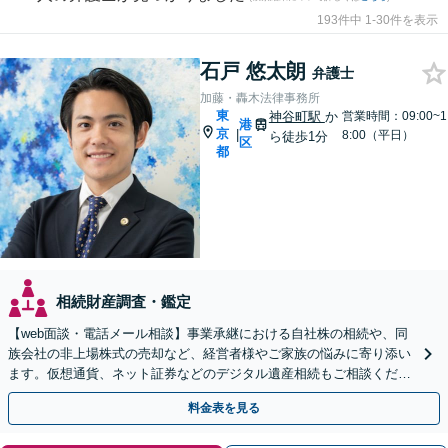
193件中 1-30件を表示
石戸 悠太朗
弁護士
加藤・轟木法律事務所
東
神谷町駅
か
営業時間：09:00~1
港
京
|
8:00（平日）
ら徒歩1分
区
都
相続財産調査・鑑定
【web面談・電話メール相談】事業承継における自社株の相続や、同
族会社の非上場株式の売却など、経営者様やご家族の悩みに寄り添い
ます。仮想通貨、ネット証券などのデジタル遺産相続もご相談くださ
い。遺産分割、遺留分減殺請求など【初回相談無料】
料金表を見る