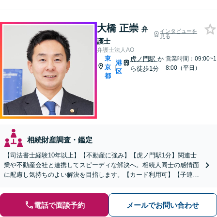
大橋 正崇
弁
インタビューを
見る
護士
弁護士法人AO
東
虎ノ門駅
か
営業時間：09:00~1
港
京
|
8:00（平日）
ら徒歩1分
区
都
相続財産調査・鑑定
【司法書士経験10年以上】【不動産に強み】【虎ノ門駅1分】関連士
業や不動産会社と連携してスピーディな解決へ。相続人同士の感情面
に配慮し気持ちのよい解決を目指します。【カード利用可】【子連れ
相談可】【初回面談無料】
電話で面談予約
メールでお問い合わせ