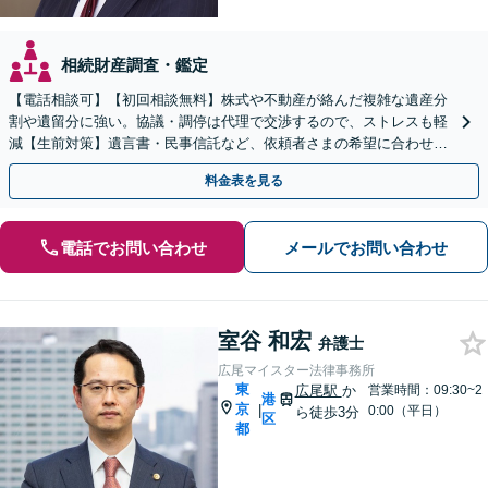
相続財産調査・鑑定
【電話相談可】【初回相談無料】株式や不動産が絡んだ複雑な遺産分
割や遺留分に強い。協議・調停は代理で交渉するので、ストレスも軽
減【生前対策】遺言書・民事信託など、依頼者さまの希望に合わせて
対応【夜間・休日面談可】【赤坂見附駅／永田町駅2分】
料金表を見る
電話でお問い合わせ
メールでお問い合わせ
室谷 和宏
弁護士
広尾マイスター法律事務所
東
広尾駅
か
営業時間：09:30~2
港
京
|
0:00（平日）
ら徒歩3分
区
都