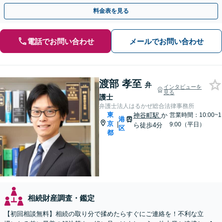
【溜池山王駅3分】スピード対応を心がけています。
料金表を見る
電話でお問い合わせ
メールでお問い合わせ
渡部 孝至
弁
インタビューを
見る
護士
弁護士法人はるかぜ総合法律事務所
東
神谷町駅
か
営業時間：10:00~1
港
京
|
9:00（平日）
ら徒歩4分
区
都
相続財産調査・鑑定
【初回相談無料】相続の取り分で揉めたらすぐにご連絡を！不利な立