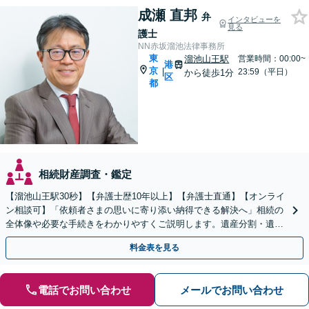
成瀬 直邦
弁
インタビューを
見る
護士
NN赤坂溜池法律事務所
東
溜池山王駅
営業時間：00:00~
港
京
|
23:59（平日）
から徒歩1分
区
都
相続財産調査・鑑定
【溜池山王駅30秒】【弁護士歴10年以上】【弁護士直通】【オンライ
ン相談可】「依頼者さまの思いに寄り添い納得できる解決へ」相続の
全体像や必要な手続きをわかりやすくご説明します。遺産分割・遺留
分侵害額請求・相続放棄など、相続のお悩みを総合解決
料金表を見る
電話でお問い合わせ
メールでお問い合わせ