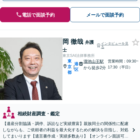
電話で面談予約
メールで面談予約
岡 徹哉
弁護
インタビューを見
る
士
東京SAI法律事務所
東
溜池山王駅
営業時間：09:30~
港
京
|
17:30（平日）
から徒歩2分
区
都
相続財産調査・鑑定
【遺産分割協議・調停、訴訟など実績豊富】親族同士の関係性に配慮
しながらも、ご依頼者の利益を最大化するための解決を目指し、対処
してまいります【遺言書作成・実績多数あり】【オンライン面談可】