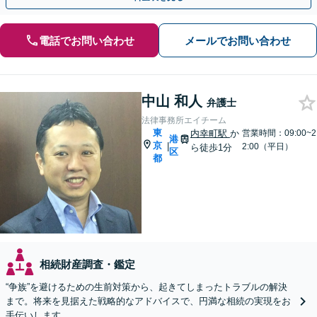
電話でお問い合わせ
メールでお問い合わせ
中山 和人
弁護士
法律事務所エイチーム
東
内幸町駅
か
営業時間：09:00~2
港
京
|
2:00（平日）
ら徒歩1分
区
都
相続財産調査・鑑定
“争族”を避けるための生前対策から、起きてしまったトラブルの解決
まで。将来を見据えた戦略的なアドバイスで、円満な相続の実現をお
手伝いします。