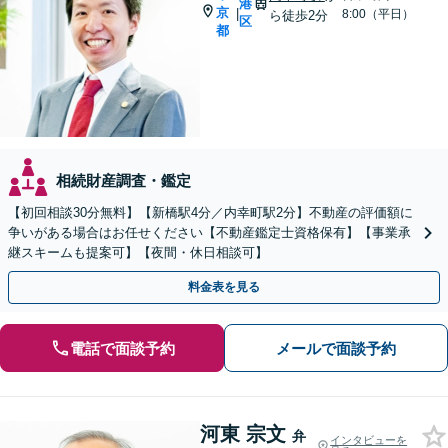
港
京
|
8:00（平日）
ら徒歩2分
区
都
相続財産調査・鑑定
【初回相談30分無料】【新橋駅4分／内幸町駅2分】不動産の評価額に
争いがある場合はお任せください【不動産鑑定士資格保有】【事業承
継スキームも提案可】【夜間・休日相談可】
料金表を見る
電話で面談予約
メールで面談予約
河東 宗文
弁
インタビューを