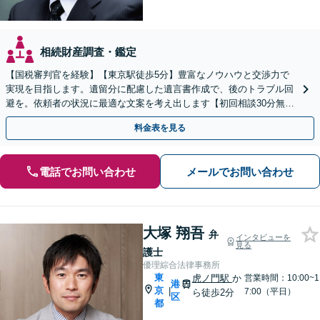
相続財産調査・鑑定
【国税審判官を経験】【東京駅徒歩5分】豊富なノウハウと交渉力で
実現を目指します。遺留分に配慮した遺言書作成で、後のトラブル回
避を。依頼者の状況に最適な文案を考え出します【初回相談30分無
料】
料金表を見る
電話でお問い合わせ
メールでお問い合わせ
大塚 翔吾
弁
インタビューを
見る
護士
優理綜合法律事務所
東
虎ノ門駅
か
営業時間：10:00~1
港
京
|
7:00（平日）
ら徒歩2分
区
都