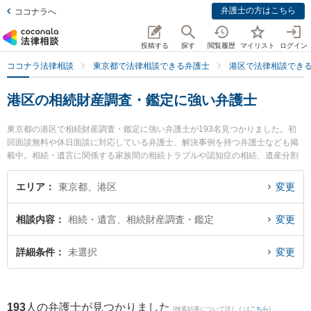
弁護士の方はこちら
ココナラへ
投稿する
探す
閲覧履歴
マイリスト
ログイン
ココナラ法律相談
東京都で法律相談できる弁護士
港区で法律相談でき
港区の相続財産調査・鑑定に強い弁護士
東京都の港区で相続財産調査・鑑定に強い弁護士が193名見つかりました。初
回面談無料や休日面談に対応している弁護士、解決事例を持つ弁護士なども掲
載中。相続・遺言に関係する家族間の相続トラブルや認知症の相続、遺産分割
等の細かな分野での絞り込み検索もでき便利です。特に加藤・轟木法律事務所
の石戸 悠太朗弁護士や品川高輪総合法律事務所の根本 智人弁護士、法律事務所
エリア
東京都、港区
変更
エイチームの中山 和人弁護士のプロフィール情報や弁護士費用、強みなどが注
目されています。『港区で土日や夜間に発生した相続財産調査・鑑定のトラブ
相談内容
相続・遺言、相続財産調査・鑑定
変更
ルを今すぐに弁護士に相談したい』『相続財産調査・鑑定のトラブル解決の実
績豊富な近くの弁護士を検索したい』『初回相談無料で相続財産調査・鑑定を
法律相談できる港区内の弁護士に相談予約したい』などでお困りの相談者さん
詳細条件
未選択
変更
におすすめです。
193
人の弁護士が見つかりました
(検索結果について詳しくは
こちら
)