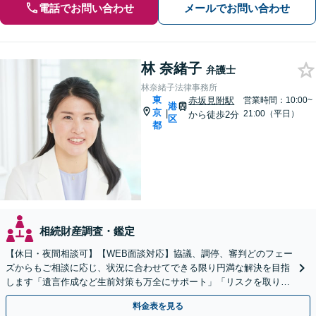
電話でお問い合わせ
メールでお問い合わせ
林 奈緒子
弁護士
林奈緒子法律事務所
東
赤坂見附駅
営業時間：10:00~
港
京
|
21:00（平日）
から徒歩2分
区
都
相続財産調査・鑑定
【休日・夜間相談可】【WEB面談対応】協議、調停、審判どのフェー
ズからもご相談に応じ、状況に合わせてできる限り円満な解決を目指
します「遺言作成など生前対策も万全にサポート」「リスクを取り除
き、円滑な事業承継を実現するお手伝いをいたします」
料金表を見る