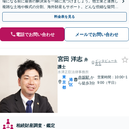
場になる前に最善の解決策を一緒に見つけましょう。他士業と連携し
複雑な土地や株式の分割、海外財産もサポート。どんな些細な疑問で
も構いません。お気軽にご相談ください。
料金表を見る
電話でお問い合わせ
メールでお問い合わせ
宮田 洋志
弁
インタビューを
見る
護士
水津正臣法律事務所
東
赤坂駅
か
営業時間：10:00~1
港
京
|
9:00（平日）
ら徒歩3分
区
都
相続財産調査・鑑定