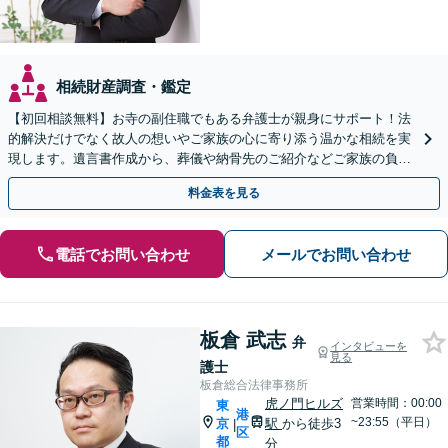
相続財産調査・鑑定
【初回相談無料】お寺の副住職でもある弁護士が親身にサポート！法
的解決だけでなく故人の想いやご家族の心に寄り添う温かな相続を実
現します。遺言書作成から、葬儀や納骨先のご紹介などご家族の負担
をワンストップで軽減。【web面談可能】
料金表を見る
電話でお問い合わせ
メールでお問い合わせ
板倉 武志
弁
インタビューを
見る
護士
板倉総合法律事務所
虎ノ門ヒルズ
営業時間：00:00
東
港
~23:55（平日）
京
駅
から徒歩3
|
区
都
分