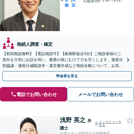
|
2:00（平日）
ら徒歩3分
都
区
相続人調査・確定
【初回相談無料】【電話相談可】【銀座駅徒歩3分】ご相談者様のご
意向を大切にお話を伺い、最善の策にむけて力を尽くします。遺産分
割協議・遺留分減殺請求・遺言書作成など相続全般について、お気軽
にご相談ください。
料金表を見る
電話でお問い合わせ
メールでお問い合わせ
浅野 英之
弁
インタビューを
見る
護士
弁護士法人浅野総合法律事務所