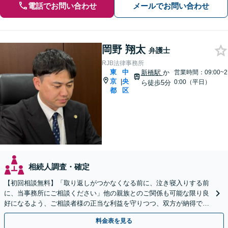
電話でお問い合わせ
メールでお問い合わせ
岡野 翔太
弁護士
RJB法律事務所
東
中
新橋駅
か
営業時間：09:00~2
京
央
|
0:00（平日）
ら徒歩5分
都
区
相続人調査・確定
【初回相談無料】「取り返しがつかなくなる前に、泣き寝入りする前
に、当事務所にご相談ください」他の親族とのご関係も可能な限り良
好になるよう、ご相談者様の正当な利益を守りつつ、双方が納得でき
る着地点を探ります。
料金表を見る