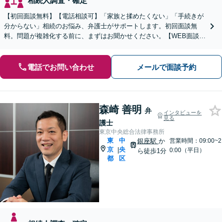
相続人調査・確定
【初回面談無料】【電話相談可】「家族と揉めたくない」「手続きが
分からない」相続のお悩み、弁護士がサポートします。初回面談無
料。問題が複雑化する前に、まずはお聞かせください。【WEB面談可
｜三越前駅1分】
電話でお問い合わせ
メールで面談予約
森崎 善明
弁
インタビューを
見る
護士
東京中央総合法律事務所
東
中
銀座駅
か
営業時間：09:00~2
京
央
|
0:00（平日）
ら徒歩1分
都
区