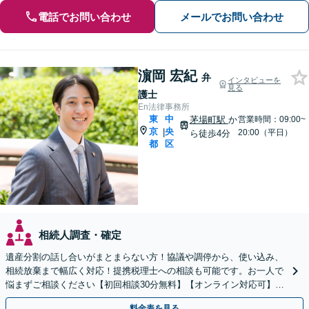
電話でお問い合わせ
メールでお問い合わせ
濵岡 宏紀
弁
インタビューを
見る
護士
En法律事務所
東
中
茅場町駅
か
営業時間：09:00~
京
央
|
20:00（平日）
ら徒歩4分
都
区
相続人調査・確定
遺産分割の話し合いがまとまらない方！協議や調停から、使い込み、
相続放棄まで幅広く対応！提携税理士への相談も可能です。お一人で
悩まずご相談ください【初回相談30分無料】【オンライン対応可】
【弁護士直通電話】【夜間休日相談可】
料金表を見る