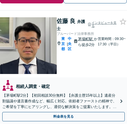
佐藤 良
弁護
インタビューを見
る
士
ブルーバード法律事務所
東
中
茅場町駅
か
営業時間：09:30~
京
央
|
17:30（平日）
ら徒歩2分
都
区
相続人調査・確定
【茅場町駅2分】【初回相談30分無料】【弁護士歴15年以上】遺産分
割協議や遺言書作成など、幅広く対応。依頼者ファーストの精神で、
ご希望を丁寧にヒアリングし、適切な解決策をご提案いたします。ま
ずは無料相談でお悩みをお聞かせください。
料金表を見る