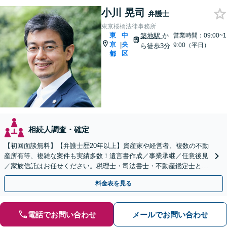
小川 晃司
弁護士
東京桜橋法律事務所
東
中
築地駅
か
営業時間：09:00~1
京
央
|
9:00（平日）
ら徒歩3分
都
区
相続人調査・確定
【初回面談無料】【弁護士歴20年以上】資産家や経営者、複数の不動
産所有等、複雑な案件も実績多数！遺言書作成／事業承継／任意後見
／家族信託はお任せください。税理士・司法書士・不動産鑑定士と連
携可。相続発生後も対応【夜間・休日相談可】
料金表を見る
電話でお問い合わせ
メールでお問い合わせ