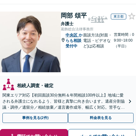
岡部 頌平
東京都
インタビュ
ーを見る
弁護士
葛飾総合法律事務所
営業時間：0
中央区
か
面談方法(対面・
らも相談
電話・ビデオな
9:00~18:00
受付中
ど)は応相談
（平日）
相続人調査・確定
関東エリア対応【初回面談30分無料＆年間相談100件以上】地域に愛
される弁護士になれるよう、皆様と真摯に向き合います。遺産分割協
議・調停／遺留分／相続放棄／遺言書作成等、幅広く対応。苦手な親
族との交渉や書面作成等も◎【分かりやすい費用体系】
事例を見る(2件)
料金表を見る