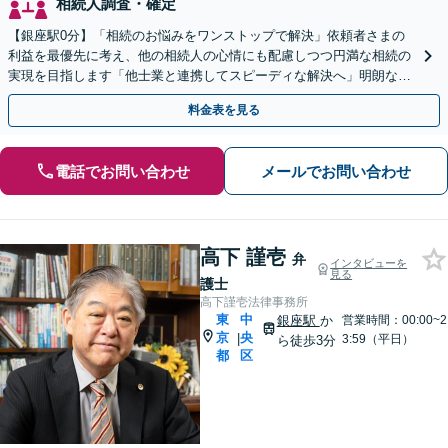
相続人調査・確定
【銀座駅0分】「相続のお悩みをワンストップで解決」依頼者さまの
利益を最優先に考え、他の相続人の心情にも配慮しつつ円満な相続の
実現を目指します「他士業と連携してスピーディな解決へ」明朗な料
金体系／弁護士費用に関する疑問点はお気軽にご相談を
料金表を見る
電話でお問い合わせ
メールでお問い合わせ
高下 謹壱
弁
インタビューを
見る
護士
高下謹壱法律事務所
東
中
銀座駅
か
営業時間：00:00~2
京
央
|
3:59（平日）
ら徒歩3分
都
区