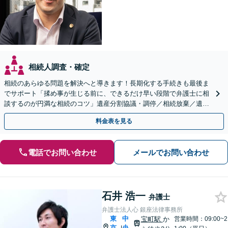
相続人調査・確定
相続のあらゆる問題を解決へと導きます！長期化する手続きも最後ま
でサポート「揉め事が生じる前に、できるだけ早い段階で弁護士に相
談するのが円満な相続のコツ」遺産分割協議・調停／相続放棄／遺留
分／不動産相続ほか【休日・夜間面談可】
料金表を見る
電話でお問い合わせ
メールでお問い合わせ
石井 浩一
弁護士
弁護士法人心 銀座法律事務所
東
中
宝町駅
か
営業時間：09:00~2
京
央