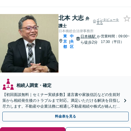
北本 大志
弁
インタビューを
見る
護士
日本橋総合法律事務所
東
中
日本橋駅
か
営業時間：09:00~
京
央
|
17:30（平日）
ら徒歩2分
都
区
相続人調査・確定
【初回面談無料｜セミナー実績多数】遺言書や家族信託などの生前対
策から相続発生後のトラブルまで対応。満足いただける解決を目指し
尽力します。不動産や企業法務に精通し不動産相続や株式が絡んだ相
続もお任せください【日本橋駅2分・オンライン面談OK】
料金表を見る