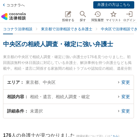
弁護士の方はこちら
ココナラへ
投稿する
探す
閲覧履歴
マイリスト
ログイン
ココナラ法律相談
東京都で法律相談できる弁護士
中央区で法律相談で
中央区の相続人調査・確定に強い弁護士
東京都の中央区で相続人調査・確定に強い弁護士が176名見つかりました。初
回面談無料や休日面談に対応している弁護士、解決事例を持つ弁護士なども掲
載中。相続・遺言に関係する家族間の相続トラブルや認知症の相続、遺産分割
等の細かな分野での絞り込み検索もでき便利です。特に法律事務所wayの関根
亮人弁護士やブルーバード法律事務所の佐藤 良弁護士、En法律事務所の濵岡
エリア
東京都、中央区
変更
宏紀弁護士のプロフィール情報や弁護士費用、強みなどが注目されています。
『中央区で土日や夜間に発生した相続人調査・確定のトラブルを今すぐに弁護
相談内容
相続・遺言、相続人調査・確定
変更
士に相談したい』『相続人調査・確定のトラブル解決の実績豊富な近くの弁護
士を検索したい』『初回相談無料で相続人調査・確定を法律相談できる中央区
内の弁護士に相談予約したい』などでお困りの相談者さんにおすすめです。
詳細条件
未選択
変更
176
人の弁護士が見つかりました
(検索結果について詳しくは
こちら
)