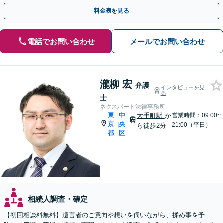
相続手続きをお手伝いします【取扱い実績2000件以上】
料金表を見る
電話でお問い合わせ
メールでお問い合わせ
瀧柳 宏
弁護
インタビューを見
る
士
ネクスパート法律事務所
東
中
大手町駅
か
営業時間：09:00~
京
央
|
21:00（平日）
ら徒歩2分
都
区
相続人調査・確定
【初回相談料無料】遺言者のご意向や想いを伺いながら、揉め事を予