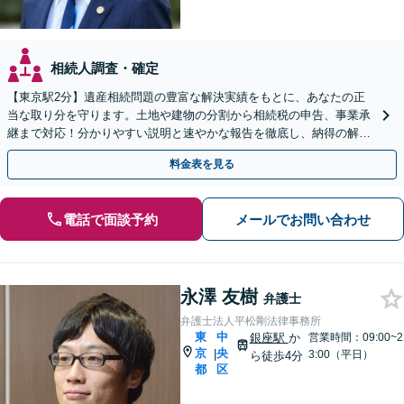
相続人調査・確定
【東京駅2分】遺産相続問題の豊富な解決実績をもとに、あなたの正
当な取り分を守ります。土地や建物の分割から相続税の申告、事業承
継まで対応！分かりやすい説明と速やかな報告を徹底し、納得の解決
を目指します【夜間や休日相談可】【オンライン相談可】
料金表を見る
電話で面談予約
メールでお問い合わせ
永澤 友樹
弁護士
弁護士法人平松剛法律事務所
東
中
銀座駅
か
営業時間：09:00~2
京
央
|
3:00（平日）
ら徒歩4分
都
区