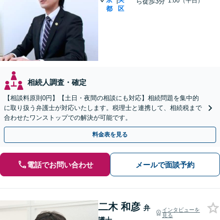
|
1:00（平日）
ら徒歩3分
都
区
相続人調査・確定
【相談料原則0円】【土日・夜間の相談にも対応】相続問題を集中的
に取り扱う弁護士が対応いたします。税理士と連携して、相続税まで
合わせたワンストップでの解決が可能です。
料金表を見る
電話でお問い合わせ
メールで面談予約
二木 和彦
弁
インタビューを
見る