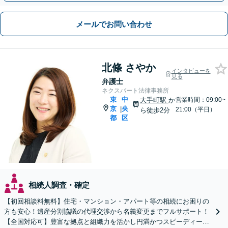
メールでお問い合わせ
北條 さやか
インタビューを
見る
弁護士
ネクスパート法律事務所
東
中
大手町駅
か
営業時間：09:00~
京
央
|
21:00（平日）
ら徒歩2分
都
区
相続人調査・確定
【初回相談料無料】住宅・マンション・アパート等の相続にお困りの
方も安心！遺産分割協議の代理交渉から名義変更までフルサポート！
【全国対応可】豊富な拠点と組織力を活かし円満かつスピーディーに