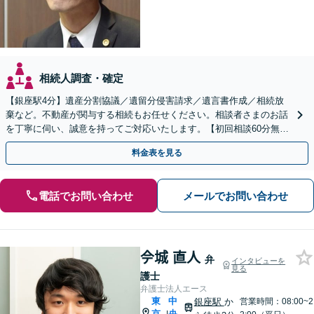
相続人調査・確定
【銀座駅4分】遺産分割協議／遺留分侵害請求／遺言書作成／相続放
棄など。不動産が関与する相続もお任せください。相談者さまのお話
を丁寧に伺い、誠意を持ってご対応いたします。【初回相談60分無
料】【夜間相談可】
料金表を見る
電話でお問い合わせ
メールでお問い合わせ
𫝆城 直人
弁
インタビューを
見る
護士
弁護士法人エース
東
中
銀座駅
か
営業時間：08:00~2
京
央