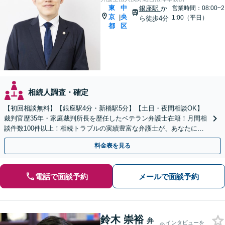
東
中
銀座駅
か
営業時間：08:00~2
京
央
|
1:00（平日）
ら徒歩4分
都
区
相続人調査・確定
【初回相談無料】【銀座駅4分・新橋駅5分】【土日・夜間相談OK】
裁判官歴35年・家庭裁判所長を歴任したベテラン弁護士在籍！月間相
談件数100件以上！相続トラブルの実績豊富な弁護士が、あなたに寄
りそって解決します！
料金表を見る
電話で面談予約
メールで面談予約
鈴木 崇裕
弁
インタビューを