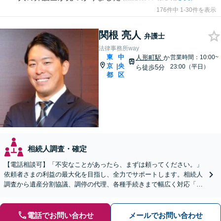
176件中 1-30件を表示
関根 亮人
弁護士
法律事務所way
東
中
人形町駅
か
営業時間：10:00~
京
央
|
23:00（平日）
ら徒歩5分
都
区
相続人調査・確定
【電話相談可】「不安なことがあったら、まずは頼ってください。」
依頼者さまの利益の最大化を目指し、全力でサポートします。相続人
調査から遺産分割協議、調停の代理、各種手続きまで幅広く対応「事
業承継・株式の相続に強い」【休日・夜間相談あり】
電話でお問い合わせ
メールでお問い合わせ