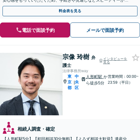
安心感をもっていただくため、手続きや見通しなどスピーディーかつ
丁寧な対応を心がけています。【休日・夜間面談可】
料金表を見る
電話で面談予約
メールで面談予約
宗像 玲樹
弁
インタビューを
見る
護士
法律事務所way
東
中
人形町駅
か
営業時間：00:00~
京
央
|
23:59（平日）
ら徒歩5分
都
区
相続人調査・確定
【人形町駅5分】【初回相談30分無料】【よろず相談大歓迎】遺産分