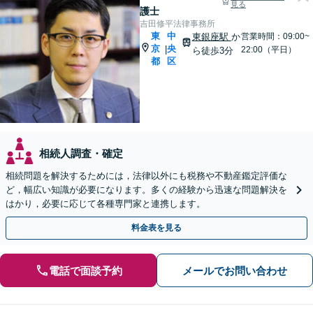
見る
護士
吉田修平法律事務所
東
中
東銀座駅
か
営業時間：09:00~
京
央
|
22:00（平日）
ら徒歩3分
都
区
相続人調査・確定
相続問題を解決するためには，法律以外にも税務や不動産鑑定評価な
ど，幅広い知識が必要になります。多くの経験から迅速な問題解決を
はかり，必要に応じて各種専門家と連携します。
料金表を見る
電話で面談予約
メールでお問い合わせ