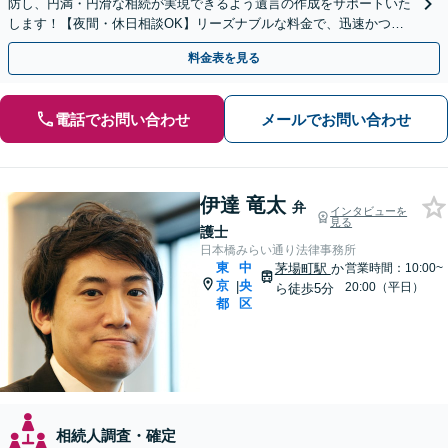
防し、円満・円滑な相続が実現できるよう遺言の作成をサポートいた
します！【夜間・休日相談OK】リーズナブルな料金で、迅速かつス
ピーディーにまごころを持って対応させて頂きます。
料金表を見る
電話でお問い合わせ
メールでお問い合わせ
伊達 竜太
弁
インタビューを
見る
護士
日本橋みらい通り法律事務所
東
中
茅場町駅
か
営業時間：10:00~
京
央
|
20:00（平日）
ら徒歩5分
都
区
相続人調査・確定