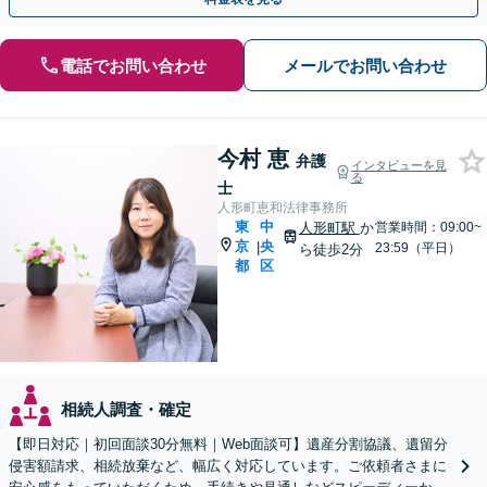
電話でお問い合わせ
メールでお問い合わせ
今村 恵
弁護
インタビューを見
る
士
人形町恵和法律事務所
東
中
人形町駅
か
営業時間：09:00~
京
央
|
23:59（平日）
ら徒歩2分
都
区
相続人調査・確定
【即日対応｜初回面談30分無料｜Web面談可】遺産分割協議、遺留分
侵害額請求、相続放棄など、幅広く対応しています。ご依頼者さまに