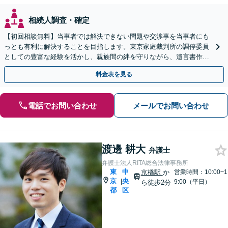
相続人調査・確定
【初回相談無料】当事者では解決できない問題や交渉事を当事者にも
っとも有利に解決することを目指します。東京家庭裁判所の調停委員
としての豊富な経験を活かし、親族間の絆を守りながら、遺言書作成
から相続放棄まで相続問題を誠実にサポートいたします。
料金表を見る
電話でお問い合わせ
メールでお問い合わせ
渡邊 耕大
弁護士
弁護士法人RITA総合法律事務所
東
中
京橋駅
か
営業時間：10:00~1
京
央
|
9:00（平日）
ら徒歩2分
都
区