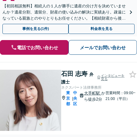
【初回相談無料】相続人の１人が勝手に遺産の分け方を決めていませ
んか？遺産分割、遺留分、財産の使い込みの解決に実績あり。疎遠に
なっている親族とのやりとりもお任せください。【相続財産から後払
い可】費用を理由に諦めないでください。【茅場町駅3分】
事例を見る(1件)
料金表を見る
電話でお問い合わせ
メールでお問い合わせ
石田 志寿
弁
インタビューを
見る
護士
ネクスパート法律事務所
東
中
大手町駅
か
営業時間：09:00~
京
央
|
21:00（平日）
ら徒歩2分
都
区