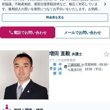
割協議、不動産相続、遺留分侵害額請求など、幅広く対応していま
す。被相続人の思いを後世につなぐお手伝いをいたします。お気軽に
ご相談ください。【電話相談対応】【休日・夜間対応】
料金表を見る
電話でお問い合わせ
メールでお問い合わせ
増田 直毅
弁護士
プラッサ法律事務所
東
中
三越前駅
か
営業時間：09:30~
京
央
|
18:00（平日）
ら徒歩1分
都
区