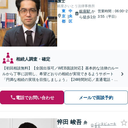
護士
銀座さいとう法律事務所
東
中
銀座駅
か
営業時間：06:00~2
京
央
|
3:55（平日）
ら徒歩1分
都
区
相続人調査・確定
【初回相談無料】【全国出張可／WEB面談対応】基本的な法律のルー
ルから丁寧に説明し、希望どおりの相続が実現できるようサポート
「円満な相続の実現を目指しましょう」【24時間対応／直通電話・LI
NEでのやり取り】【秘密厳守／プライバシーに配慮】
電話でお問い合わせ
メールで面談予約
悴田 峻吾
弁
インタビューを
見る