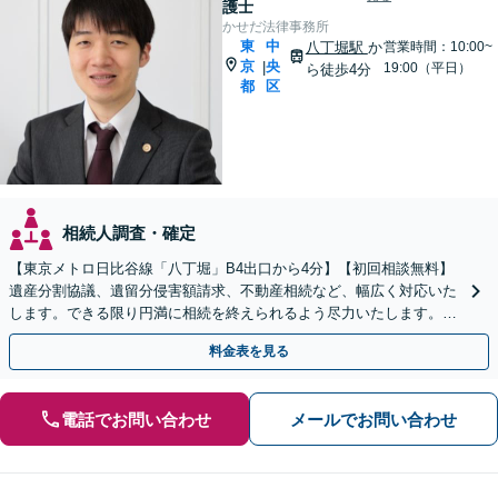
護士
かせだ法律事務所
東
中
八丁堀駅
か
営業時間：10:00~
京
央
|
19:00（平日）
ら徒歩4分
都
区
相続人調査・確定
【東京メトロ日比谷線「八丁堀」B4出口から4分】【初回相談無料】
遺産分割協議、遺留分侵害額請求、不動産相続など、幅広く対応いた
します。できる限り円満に相続を終えられるよう尽力いたします。ぜ
ひご相談ください。【電話相談可】【休日面談可】
料金表を見る
電話でお問い合わせ
メールでお問い合わせ