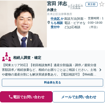
宮田 洋志
東京都
インタビュ
ーを見る
弁護士
水津正臣法律事務所
営業時間：1
中央区
か
面談方法(対面・
らも相談
電話・ビデオな
0:00~19:00
受付中
ど)は応相談
（平日）
相続人調査・確定
【関東エリア対応】【初回相談無料】遺産分割協議・調停／遺留分侵
害額請求／相続放棄など、相続のお困りごとはご相談ください。土地
や建物の遺産分割にも解決実績多数あり。【電話相談可】【Web面談
可】遺言書作成や財産の整理など生前対策もサポート
料金表を見る
電話でお問い合わせ
メールでお問い合わせ