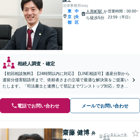
護士
法律事務所way
東
中
人形町駅
か
営業時間：00:00~
京
央
|
23:59（平日）
ら徒歩5分
都
区
相続人調査・確定
【初回相談無料】【24時間以内に対応】【LINE相談可】遺産分割から
遺留分侵害額請求まで、依頼者さまの立場で最適な解決策をご提案い
たします。「司法書士と連携して登記までワンストップ対応」空き家
問題・事業承継のお悩みなども、ご相談ください。
電話でお問い合わせ
メールでお問い合わせ
齋藤 健博
弁
インタビューを
見る