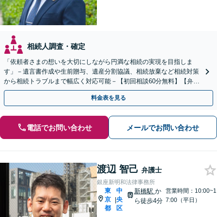
相続人調査・確定
「依頼者さまの想いを大切にしながら円満な相続の実現を目指しま
す」－遺言書作成や生前贈与、遺産分割協議、相続放棄など相続対策
から相続トラブルまで幅広く対応可能－【初回相談60分無料】【弁護
士直通電話相談可】【来所一切不要】【夜間・休日面談可】
料金表を見る
電話でお問い合わせ
メールでお問い合わせ
渡辺 智己
弁護士
銀座新明和法律事務所
東
中
新橋駅
か
営業時間：10:00~1
京
央
|
7:00（平日）
ら徒歩4分
都
区