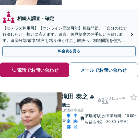
相続人調査・確定
【法テラス利用可】【オンライン面談可能】相続問題、「自分の代で
解決したい」想いに応えます。遺言、後見制度のお手伝いも致しま
す。遺産分割/放棄/遺言も粘り強く伴走し解決へ。相続問題を包括的
にサポート。
料金表を見る
電話でお問い合わせ
メールでお問い合わせ
滝田 泰之
弁
インタビューを
見る
護士
En法律事務所
東
中
茅場町駅
か
営業時間：10:00~
京
央
|
20:30（平日）
ら徒歩4分
都
区