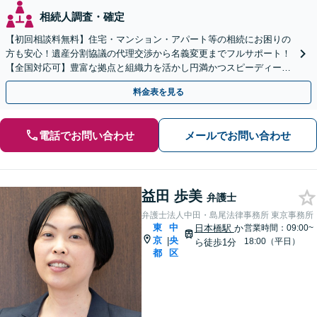
相続人調査・確定
【初回相談料無料】住宅・マンション・アパート等の相続にお困りの
方も安心！遺産分割協議の代理交渉から名義変更までフルサポート！
【全国対応可】豊富な拠点と組織力を活かし円満かつスピーディーに
相続手続きをお手伝いします【取扱い実績2000件以上】
料金表を見る
電話でお問い合わせ
メールでお問い合わせ
益田 歩美
弁護士
弁護士法人中田・島尾法律事務所 東京事務所
東
中
日本橋駅
か
営業時間：09:00~
京
央
|
18:00（平日）
ら徒歩1分
都
区