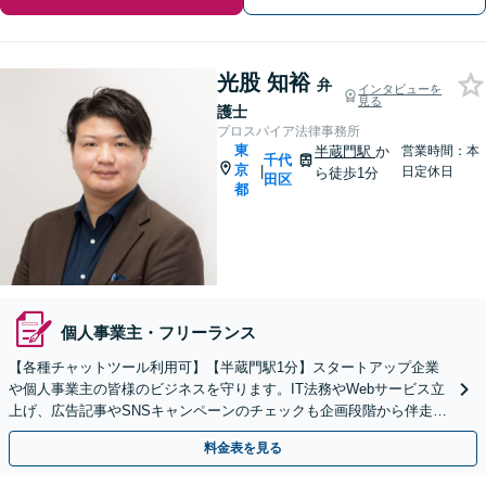
光股 知裕
弁
インタビューを
見る
護士
プロスパイア法律事務所
東
半蔵門駅
か
営業時間：本
千代
京
|
日定休日
ら徒歩1分
田区
都
個人事業主・フリーランス
【各種チャットツール利用可】【半蔵門駅1分】スタートアップ企業
や個人事業主の皆様のビジネスを守ります。IT法務やWebサービス立
上げ、広告記事やSNSキャンペーンのチェックも企画段階から伴走し
ます。配信者特有の悩みにも対応します。
料金表を見る