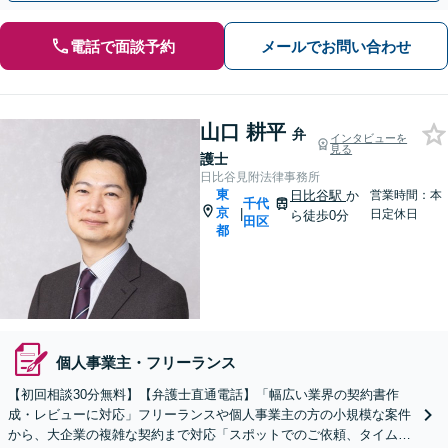
電話で面談予約
メールでお問い合わせ
山口 耕平
弁
インタビューを
見る
護士
日比谷見附法律事務所
東
日比谷駅
か
営業時間：本
千代
京
|
日定休日
ら徒歩0分
田区
都
個人事業主・フリーランス
【初回相談30分無料】【弁護士直通電話】「幅広い業界の契約書作
成・レビューに対応」フリーランスや個人事業主の方の小規模な案件
から、大企業の複雑な契約まで対応「スポットでのご依頼、タイムチ