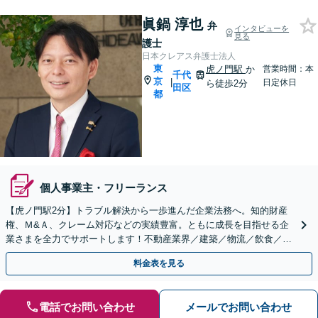
眞鍋 淳也
弁
インタビューを
見る
護士
日本クレアス弁護士法人
東
虎ノ門駅
か
営業時間：本
千代
京
|
日定休日
ら徒歩2分
田区
都
個人事業主・フリーランス
【虎ノ門駅2分】トラブル解決から一歩進んだ企業法務へ。知的財産
権、Ｍ&Ａ、クレーム対応などの実績豊富。ともに成長を目指せる企
業さまを全力でサポートします！不動産業界／建築／物流／飲食／小
売業／ＩＴ／美容院など幅広く対応
料金表を見る
電話でお問い合わせ
メールでお問い合わせ