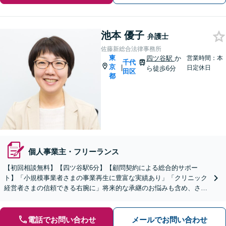
池本 優子
弁護士
佐藤新総合法律事務所
東
四ツ谷駅
か
営業時間：本
千代
京
|
日定休日
ら徒歩6分
田区
都
個人事業主・フリーランス
【初回相談無料】【四ツ谷駅6分】【顧問契約による総合的サポー
ト】「小規模事業者さまの事業再生に豊富な実績あり」「クリニック
経営者さまの信頼できる右腕に」将来的な承継のお悩みも含め、さま
ざまな経営課題を全面的にバックアップいたします
電話でお問い合わせ
メールでお問い合わせ