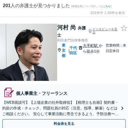
201
人の弁護士が見つかりました
(検索結果について詳しくは
こちら
)
201件中 1-30件を表示
河村 尚
弁護
インタビューを見
る
士
和田倉門法律事務所
東
大手町駅
か
営業時間：本
千代
京
|
日定休日
ら徒歩1分
田区
都
個人事業主・フリーランス
【WEB面談可】【上場企業の社外取締役】【税理士も在籍】契約書・
約款の作成・チェック、問題社員の対応（注意、指導、解雇）などは
ご相談ください。 安心して事業活動に専念できるよう、予防法務〜紛
争解決まで、幅広い法的ニーズにワンストップで対応。
料金表を見る