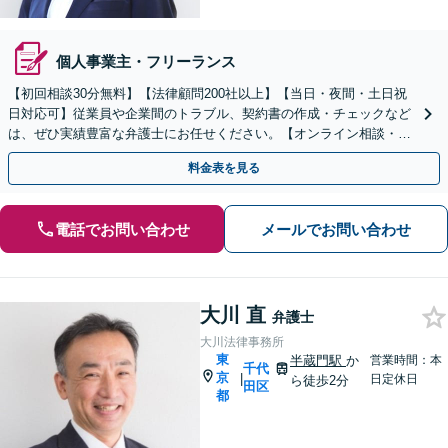
個人事業主・フリーランス
【初回相談30分無料】【法律顧問200社以上】【当日・夜間・土日祝
日対応可】従業員や企業間のトラブル、契約書の作成・チェックなど
は、ぜひ実績豊富な弁護士にお任せください。【オンライン相談・電
子契約に対応】
料金表を見る
電話でお問い合わせ
メールでお問い合わせ
大川 直
弁護士
大川法律事務所
東
半蔵門駅
か
営業時間：本
千代
京
|
日定休日
ら徒歩2分
田区
都