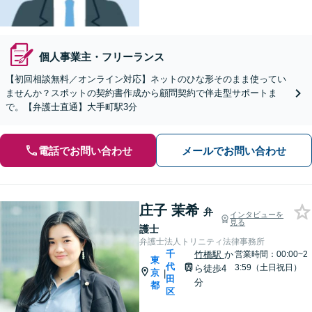
個人事業主・フリーランス
【初回相談無料／オンライン対応】ネットのひな形そのまま使ってい
ませんか？スポットの契約書作成から顧問契約で伴走型サポートま
で。【弁護士直通】大手町駅3分
電話でお問い合わせ
メールでお問い合わせ
庄子 茉希
弁
インタビューを
見る
護士
弁護士法人トリニティ法律事務所
千
竹橋駅
か
営業時間：00:00~2
東
代
3:59（土日祝日）
ら徒歩4
京
|
田
分
都
区