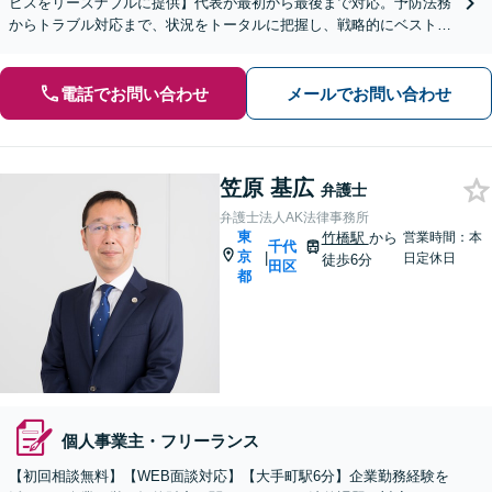
ビスをリーズナブルに提供】代表が最初から最後まで対応。予防法務
からトラブル対応まで、状況をトータルに把握し、戦略的にベストな
解決策をご提案します【虎ノ門駅徒歩2分】
電話でお問い合わせ
メールでお問い合わせ
笠原 基広
弁護士
弁護士法人AK法律事務所
東
竹橋駅
から
営業時間：本
千代
京
|
日定休日
徒歩6分
田区
都
個人事業主・フリーランス
【初回相談無料】【WEB面談対応】【大手町駅6分】企業勤務経験を