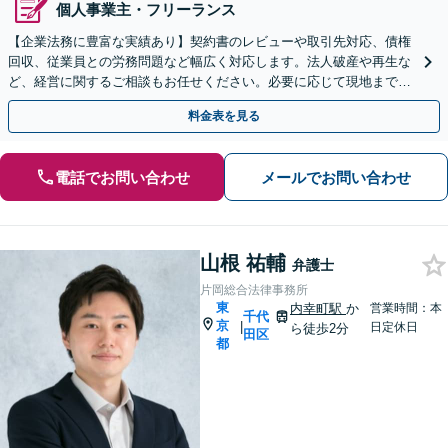
個人事業主・フリーランス
【企業法務に豊富な実績あり】契約書のレビューや取引先対応、債権
回収、従業員との労務問題など幅広く対応します。法人破産や再生な
ど、経営に関するご相談もお任せください。必要に応じて現地まで訪
問することも可能【市ヶ谷駅徒歩3分】
料金表を見る
電話でお問い合わせ
メールでお問い合わせ
山根 祐輔
弁護士
片岡総合法律事務所
東
内幸町駅
か
営業時間：本
千代
京
|
日定休日
ら徒歩2分
田区
都