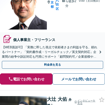
代
0:00（土日祝日）
ら徒歩2
京
|
田
分
都
区
個人事業主・フリーランス
【WEB面談可】「実務に即した視点で依頼者さまの利益を守る、頼れ
るパートナー」「契約書作成・リーガルチェック／英文契約対応」企
業間の紛争や訴訟対応も円滑にサポート「顧問契約可／企業規模や業
種に応じて柔軟にカスタマイズ」【休日・夜間相談可】
料金表を見る
電話でお問い合わせ
メールでお問い合わせ
大辻 大佑
弁
インタビューを
見る