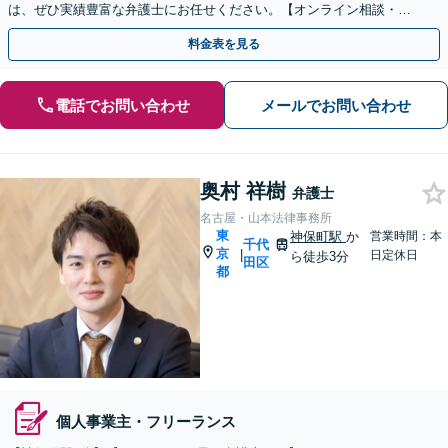
は、ぜひ実績豊富な弁護士にお任せください。【オンライン相談・電
子契約に対応】
料金表を見る
電話でお問い合わせ
メールでお問い合わせ
奥村 祥樹
弁護士
名古屋・山本法律事務所
東
神保町駅
か
営業時間：本
千代
京
|
日定休日
ら徒歩3分
田区
都
個人事業主・フリーランス