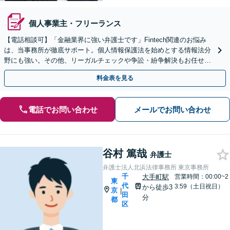
個人事業主・フリーランス
【電話相談可】「金融業界に強い弁護士です」Fintech関連のお悩み
は、当事務所が徹底サポート。個人情報保護法を始めとする情報法分
野にも強い。その他、リーガルチェックや争訟・紛争解決もお任せ！
【平日夜間面談可】【完全個室】【霞ケ関駅2分】
料金表を見る
電話でお問い合わせ
メールでお問い合わせ
谷村 篤哉
弁護士
弁護士法人北浜法律事務所 東京事務所
千
大手町駅
営業時間：00:00~2
東
代
3:59（土日祝日）
から徒歩3
京
|
田
分
都
区