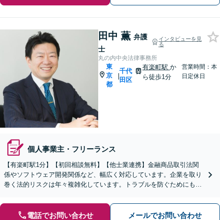
田中 薫
弁護
インタビューを見
る
士
丸の内中央法律事務所
東
有楽町駅
か
営業時間：本
千代
京
|
日定休日
ら徒歩1分
田区
都
個人事業主・フリーランス
【有楽町駅1分】【初回相談無料】【他士業連携】金融商品取引法関
係やソフトウェア開発関係など、幅広く対応しています。企業を取り
巻く法的リスクは年々複雑化しています。トラブルを防ぐためにも、
少しでも不安や疑問を感じた段階でご相談ください。
電話でお問い合わせ
メールでお問い合わせ