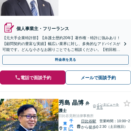
個人事業主・フリーランス
【元大手企業特許部】【弁護士歴約20年】著作権・特許に強みあり！
【顧問契約の豊富な実績】幅広い業界に対し、多角的なアドバイスが
可能です。どんな小さなお困りごとでもご相談ください。【初回相談
30分無料】【半蔵門駅徒歩2分】
料金表を見る
電話で面談予約
メールで面談予約
秀島 晶博
弁
インタビューを
見る
護士
日比谷見附法律事務所
千
日比谷駅
営業時間：10:00~2
東
代
2:30（土日祝日）
から徒歩0
京
|