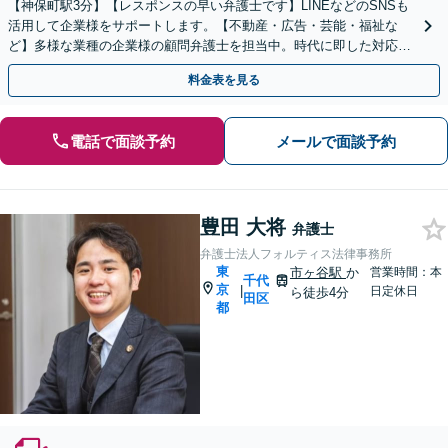
【神保町駅3分】【レスポンスの早い弁護士です】LINEなどのSNSも
活用して企業様をサポートします。【不動産・広告・芸能・福祉な
ど】多様な業種の企業様の顧問弁護士を担当中。時代に即した対応が
できます。【個人事業主様も相談可能】
料金表を見る
電話で面談予約
メールで面談予約
豊田 大将
弁護士
弁護士法人フォルティス法律事務所
東
市ヶ谷駅
か
営業時間：本
千代
京
|
日定休日
ら徒歩4分
田区
都