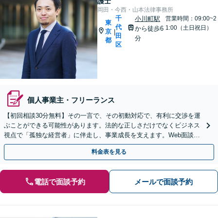
護士
岡田・今西・山本法律事務所
千
小川町駅
営業時間：09:00~2
東
代
1:00（土日祝日）
から徒歩6
京
|
田
分
都
区
個人事業主・フリーランス
【初回相談30分無料】その一言で、その初動対応で、有利に交渉を運
ぶことができる可能性があります。法的な正しさだけでなくビジネス
視点で「孤独な経営者」に伴走し、事業成長を支えます。Web面談・
セカンドオピニオン対応可。
料金表を見る
電話で面談予約
メールで面談予約