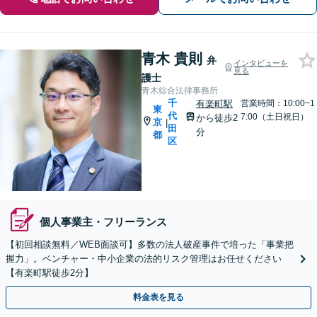
青木 貴則
弁
インタビューを
見る
護士
青木綜合法律事務所
千
有楽町駅
営業時間：10:00~1
東
代
7:00（土日祝日）
から徒歩2
京
|
田
分
都
区
個人事業主・フリーランス
【初回相談無料／WEB面談可】多数の法人破産事件で培った「事業把
握力」。ベンチャー・中小企業の法的リスク管理はお任せください
【有楽町駅徒歩2分】
料金表を見る