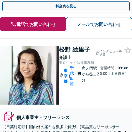
ャージでの対応も承っております」【休日・夜間相談可】
料金表を見る
電話でお問い合わせ
メールでお問い合わせ
松野 絵里子
インタビューを
見る
弁護士
東京ジェイ法律事務所
千
虎ノ門駅
営業時間：09:30~1
東
代
5:00（土日祝日）
から徒歩2
京
|
田
分
都
区
個人事業主・フリーランス
【日英対応◎】国内外の案件を数多く解決!!【高品質なリーガルサー