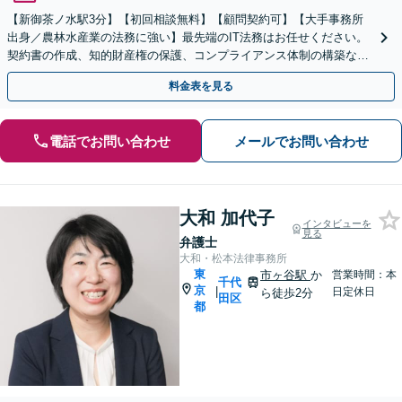
【新御茶ノ水駅3分】【初回相談無料】【顧問契約可】【大手事務所
出身／農林水産業の法務に強い】最先端のIT法務はお任せください。
契約書の作成、知的財産権の保護、コンプライアンス体制の構築な
ど、ビジネスの基盤となる法的支援を一手に引き受けます
料金表を見る
電話でお問い合わせ
メールでお問い合わせ
大和 加代子
インタビューを
見る
弁護士
大和・松本法律事務所
東
市ヶ谷駅
か
営業時間：本
千代
京
|
日定休日
ら徒歩2分
田区
都