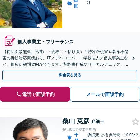
田
分
都
区
個人事業主・フリーランス
【初回面談無料】迅速に・的確に・粘り強く！特許権侵害や著作権侵
害の訴訟対応実績あり。IT／デベロッパー／学校法人／個人事業主な
ど、幅広い顧問契約ができます。契約書作成やリーガルチェック、従
業員トラブル、企業間トラブルなどもお任せください。
料金表を見る
電話で面談予約
メールで面談予約
桑山 克彦
弁護士
桑山総合法律事務所
千
麹町駅
か
営業時間：10:00~2
東