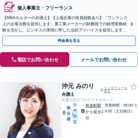
個人事業主・フリーランス
【MBAホルダーの弁護士】【上場企業の役員経験あり】「ワンランク
上の企業法務を提供します」重工業メーカーの財務部での経理実務経
験を活かし、ビジネスの実情に即した法的アドバイスを提供します。
「内部通報窓口の設置・内部通報制度整備に対応」
料金表を見る
電話でお問い合わせ
メールでお問い合わせ
沖元 みのり
インタビューを
見る
弁護士
弁護士法人プロテクトスタンス
千
有楽町駅
営業時間：09:00~1
東
代
9:00（土日祝日）
から徒歩1
京
|
田
分
都
区