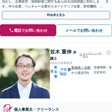
活かし、企業経営・知的財産に関するあらゆる法的課題に対応しま
す。中小企業、ベンチャー企業やスタートアップ企業、研究機関、個
人事業主まで幅広くサポート【休日・夜間相談可】
料金表を見る
電話でお問い合わせ
メールでお問い合わせ
並木 重伸
弁
インタビューを
見る
護士
Arbor法律事務所
東
新御茶ノ水駅
営業時間：本
千代
京
|
日定休日
から徒歩3分
田区
都
個人事業主・フリーランス