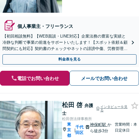
個人事業主・フリーランス
【初回相談無料】【WEB面談・LINE対応】企業法務の豊富な実績と
冷静な判断で事業の前進をサポートいたします！【スポット依頼＆顧
問契約にも対応】契約書のチェックやネットの誹謗中傷、労務管理、
取引先とのトラブルはご相談ください【大手町駅8分】
料金表を見る
電話でお問い合わせ
メールでお問い合わせ
松田 啓
弁護
インタビューを見
る
士
松田啓法律事務所
東
神保町駅
か
営業時間：本
千代
京
|
日定休日
ら徒歩3分
田区
都