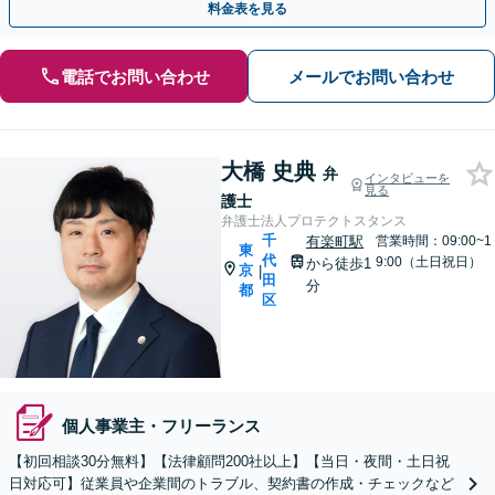
料金表を見る
電話でお問い合わせ
メールでお問い合わせ
大橋 史典
弁
インタビューを
見る
護士
弁護士法人プロテクトスタンス
千
有楽町駅
営業時間：09:00~1
東
代
9:00（土日祝日）
から徒歩1
京
|
田
分
都
区
個人事業主・フリーランス
【初回相談30分無料】【法律顧問200社以上】【当日・夜間・土日祝
日対応可】従業員や企業間のトラブル、契約書の作成・チェックなど