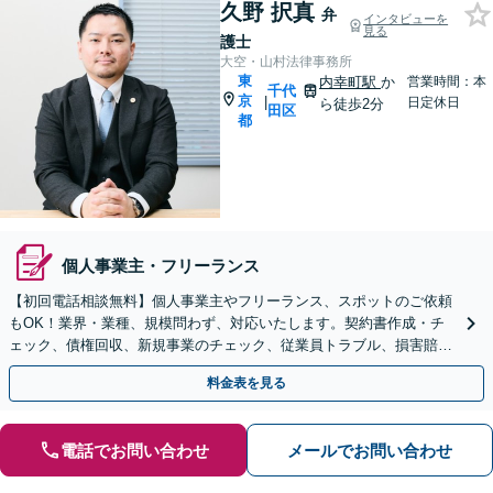
久野 択真
弁
インタビューを
見る
護士
大空・山村法律事務所
東
内幸町駅
か
営業時間：本
千代
京
|
日定休日
ら徒歩2分
田区
都
個人事業主・フリーランス
【初回電話相談無料】個人事業主やフリーランス、スポットのご依頼
もOK！業界・業種、規模問わず、対応いたします。契約書作成・チ
ェック、債権回収、新規事業のチェック、従業員トラブル、損害賠償
請求の対応など
料金表を見る
電話でお問い合わせ
メールでお問い合わせ