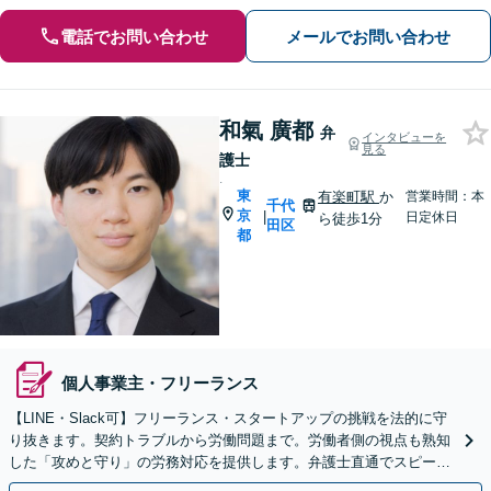
電話でお問い合わせ
メールでお問い合わせ
和氣 廣都
弁
インタビューを
見る
護士
.
東
有楽町駅
か
営業時間：本
千代
京
|
日定休日
ら徒歩1分
田区
都
個人事業主・フリーランス
【LINE・Slack可】フリーランス・スタートアップの挑戦を法的に守
り抜きます。契約トラブルから労働問題まで。労働者側の視点も熟知
した「攻めと守り」の労務対応を提供します。弁護士直通でスピーデ
ィーに対応【休日・夜間相談可（要予約）】