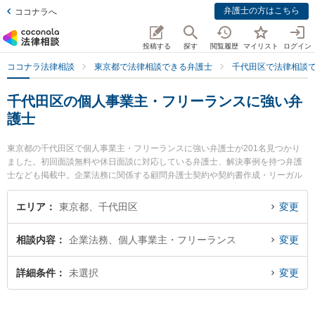
弁護士の方はこちら
ココナラへ
投稿する
探す
閲覧履歴
マイリスト
ログイン
ココナラ法律相談
東京都で法律相談できる弁護士
千代田区で法律相談
千代田区の個人事業主・フリーランスに強い弁
護士
東京都の千代田区で個人事業主・フリーランスに強い弁護士が201名見つかり
ました。初回面談無料や休日面談に対応している弁護士、解決事例を持つ弁護
士なども掲載中。企業法務に関係する顧問弁護士契約や契約書作成・リーガル
チェック、雇用契約書・就業規則作成等の細かな分野での絞り込み検索もでき
便利です。特に和田倉門法律事務所の河村 尚弁護士や日比谷見附法律事務所の
エリア
東京都、千代田区
変更
山口 耕平弁護士、東京ジェイ法律事務所の松野 絵里子弁護士のプロフィール情
報や弁護士費用、強みなどが注目されています。『千代田区で土日や夜間に発
相談内容
企業法務、個人事業主・フリーランス
変更
生した個人事業主・フリーランスのトラブルを今すぐに弁護士に相談したい』
『個人事業主・フリーランスのトラブル解決の実績豊富な近くの弁護士を検索
したい』『初回相談無料で個人事業主・フリーランスを法律相談できる千代田
詳細条件
未選択
変更
区内の弁護士に相談予約したい』などでお困りの相談者さんにおすすめです。