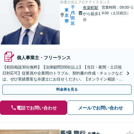
弁護士法人プロテクトスタンス
千
有楽町駅
営業時間：09:00~1
東
代
9:00（土日祝日）
から徒歩1
京
|
田
分
都
区
個人事業主・フリーランス
【初回相談30分無料】【法律顧問200社以上】【当日・夜間・土日祝
日対応可】従業員や企業間のトラブル、契約書の作成・チェックなど
は、ぜひ実績豊富な弁護士にお任せください。【オンライン相談・電
子契約に対応】
料金表を見る
電話でお問い合わせ
メールでお問い合わせ
馬場 龍行