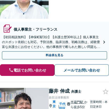
個人事業主・フリーランス
【初回相談無料】【神保町駅3分】【弁護士歴30年以上】個人事業主
のスポット依頼にも対応。予防法務、臨床法務、戦略法務は、経験豊
富な弁護士にお任せください。他の事務所で断られた難しい問題もご
相談を【事前予約で休日・夜間面談可】【WEB面談可】
料金表を見る
電話でお問い合わせ
メールでお問い合わせ
藤井 伸成
弁護士
多田法律事務所
東
半蔵門駅
か
営業時間：本
千代
京
|
日定休日
ら徒歩5分
田区