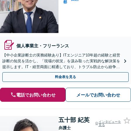
都
個人事業主・フリーランス
【中小企業診断士の実務経験あり】ITエンジニア10年超の経験と経営
診断の知見を活かし、「現場の状況」を汲み取った実戦的な解決策を
提示します。IT・経営両面に精通しており、トラブル防止から紛争解
決までサポート！【初回面談無料】【半蔵門駅4分】
料金表を見る
電話でお問い合わせ
メールでお問い合わせ
五十部 紀英
インタビューを
見る
弁護士