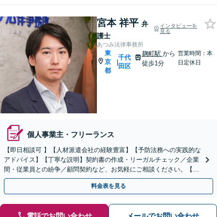
宮本 祥平
弁
インタビューを
見る
護士
あつみ法律事務所
東
麹町駅
から
営業時間：本
千代
京
|
日定休日
徒歩1分
田区
都
個人事業主・フリーランス
【即日相談可 】【人材派遣会社の経験豊富】【予防法務への実践的な
アドバイス】【丁寧な説明】契約書の作成・リーガルチェック／企業
間・従業員との紛争／顧問契約など、お気軽にご相談ください。【男
女弁護士3人在籍】
料金表を見る
電話でお問い合わせ
メールでお問い合わせ