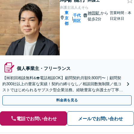
弁護士
弁護士法人えそら
東
神田駅
から
営業時間：本
千代
京
|
日定休日
徒歩2分
田区
都
個人事業主・フリーランス
【🆓初回相談無料&☎️電話相談OK】顧問契約月額9,800円〜｜顧問契
約300社以上の豊富な実績！契約の縛りなし／相談回数無制限／低コ
ストではじめられるサブスク型企業法務。経験豊富な弁護士が丁寧に
対応。【神田駅4分】
料金表を見る
電話でお問い合わせ
メールでお問い合わせ