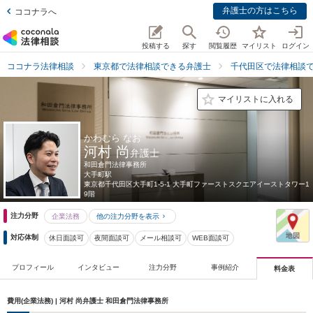
弁護士の方はこちら
ココナラへ
投稿する
探す
閲覧履歴
マイリスト
ログイン
ココナラ法律相談
東京都で法律相談できる弁護士
千代田区で法律相談
マイリストに入れる
かわむら なお
河村 尚
弁護士
和田倉門法律事務所
大手町駅
東京都
千代田区大手町1-5-1 大手町ファーストスクエアイーストタワー1
9階
注力分野
企業法務
他の注力分野を表示
対応体制
休日面談可
夜間面談可
メール相談可
WEB面談可
プロフィール
インタビュー
注力分野
事例紹介
料金表
費用(企業法務) | 河村 尚弁護士 和田倉門法律事務所