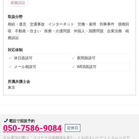
税務訴訟
取扱分野
相続・遺言
交通事故
インターネット
労働・雇用
刑事事件
債権回
収
不動産・住まい
医療・介護問題
外国人・国際問題
企業法務
税
務訴訟
対応体制
休日面談可
夜間面談可
メール相談可
WEB面談可
所属弁護士会
東京
電話で面談予約
050-7586-9084
定休日
※お電話の際は「ココナラ法律相談を見た」とお伝えいただくとスムーズで