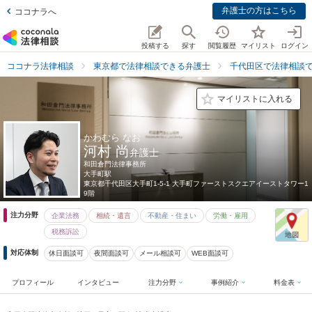
弁護士の方はこちら
ココナラへ
投稿する
探す
閲覧履歴
マイリスト
ログイン
ココナラ法律相談
東京都で法律相談できる弁護士
千代田区で法律相談
マイリストに入れる
かわむら なお
河村 尚
弁護士
和田倉門法律事務所
大手町駅
東京都
千代田区大手町1-5-1 大手町ファーストスクエアイーストタワー1
9階
注力分野
企業法務
相続・遺言
不動産・住まい
労働・雇用
税務訴訟
対応体制
休日面談可
夜間面談可
メール相談可
WEB面談可
プロフィール
インタビュー
注力分野
事例紹介
料金表