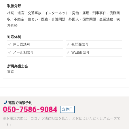
取扱分野
相続・遺言
交通事故
インターネット
労働・雇用
刑事事件
債権回
収
不動産・住まい
医療・介護問題
外国人・国際問題
企業法務
税
務訴訟
対応体制
休日面談可
夜間面談可
メール相談可
WEB面談可
所属弁護士会
東京
電話で面談予約
050-7586-9084
定休日
※お電話の際は「ココナラ法律相談を見た」とお伝えいただくとスムーズで
す。