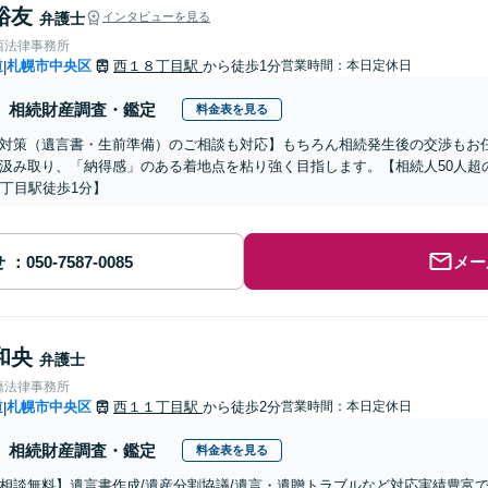
裕友
弁護士
インタビューを見る
西法律事務所
道
札幌市中央区
西１８丁目駅
から徒歩1分
営業時間：本日定休日
|
相続財産調査・鑑定
料金表を見る
対策（遺言書・生前準備）のご相談も対応】もちろん相続発生後の交渉もお
汲み取り、「納得感」のある着地点を粘り強く目指します。【相続人50人超
8丁目駅徒歩1分】
せ
メー
和央
弁護士
橋法律事務所
道
札幌市中央区
西１１丁目駅
から徒歩2分
営業時間：本日定休日
|
相続財産調査・鑑定
料金表を見る
相談無料】遺言書作成/遺産分割協議/遺言・遺贈トラブルなど対応実績豊富