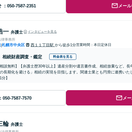
せ
メール
浩一
弁護士
インタビューを見る
法律事務所
道
札幌市中央区
西１１丁目駅
から徒歩1分
営業時間：本日定休日
|
相続財産調査・鑑定
料金表を見る
相談無料】【弁護士歴30年以上】遺産分割や遺言書作成、相続放棄など。長
の長期化を避ける」相続の実現を目指します。関連士業とも円滑に連携いたし
1分】
メー
三輪
弁護士
井法律事務所