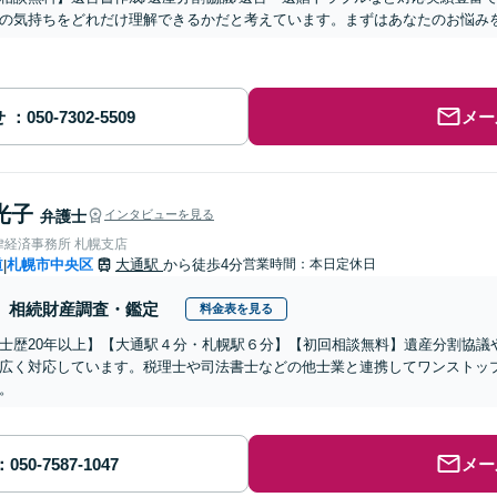
の気持ちをどれだけ理解できるかだと考えています。まずはあなたのお悩み
せ
メー
光子
弁護士
インタビューを見る
律経済事務所 札幌支店
道
札幌市中央区
大通駅
から徒歩4分
営業時間：本日定休日
|
相続財産調査・鑑定
料金表を見る
士歴20年以上】【大通駅４分・札幌駅６分】【初回相談無料】遺産分割協議
広く対応しています。税理士や司法書士などの他士業と連携してワンストッ
。
メー