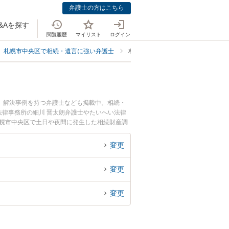
弁護士の方はこちら
&Aを探す
閲覧履歴
マイリスト
ログイン
札幌市中央区で相続・遺言に強い弁護士
札幌市中央区で相続財産調査・鑑定
、解決事例を持つ弁護士なども掲載中。相続・
律事務所の細川 晋太朗弁護士やたいへい法律
札幌市中央区で土日や夜間に発生した相続財産調
い』『初回相談無料で相続財産調査・鑑定を法律
変更
変更
変更