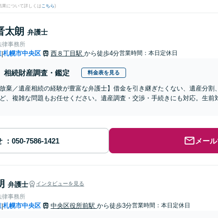
結果について詳しくは
こちら
)
晋太朗
弁護士
法律事務所
道
札幌市中央区
西８丁目駅
から徒歩4分
営業時間：本日定休日
|
相続財産調査・鑑定
料金表を見る
放棄／遺産相続の経験が豊富な弁護士】借金を引き継ぎたくない、遺産分割
ど、複雑な問題もお任せください。遺産調査・交渉・手続きにも対応。生前
せ
メール
朗
弁護士
インタビューを見る
法律事務所
道
札幌市中央区
中央区役所前駅
から徒歩3分
営業時間：本日定休日
|