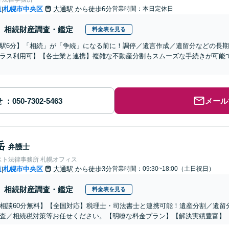
道
札幌市中央区
大通駅
から徒歩6分
営業時間：本日定休日
|
相続財産調査・鑑定
料金表を見る
駅6分】「相続」が「争続」になる前に！調停／遺言作成／遺留分などの長
ラス利用可】【各士業と連携】複雑な不動産分割もスムーズな手続きが可能
せ
メール
岳
弁護士
スト法律事務所 札幌オフィス
道
札幌市中央区
大通駅
から徒歩3分
営業時間：09:30~18:00（土日祝日）
|
相続財産調査・鑑定
料金表を見る
相談60分無料】【全国対応】税理士・司法書士と連携可能！遺産分割／遺留
査／相続税対策等お任せください。【明瞭な料金プラン】【解決実績豊富】