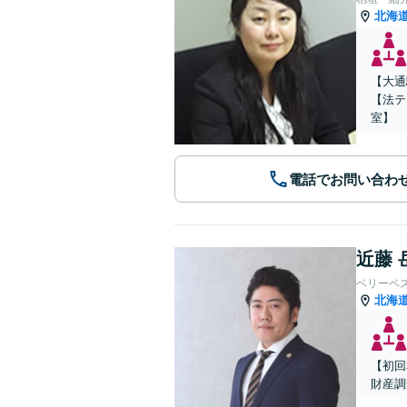
北海
【大通
【法テ
室】
電話でお問い合わ
近藤 
ベリーベ
北海
【初回
財産調