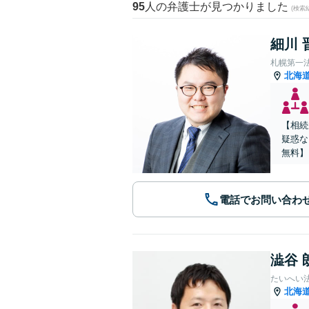
95
人の弁護士が見つかりました
(検索
細川 
札幌第一
北海
【相続
疑惑な
無料】
電話でお問い合わ
澁谷 
たいへい
北海