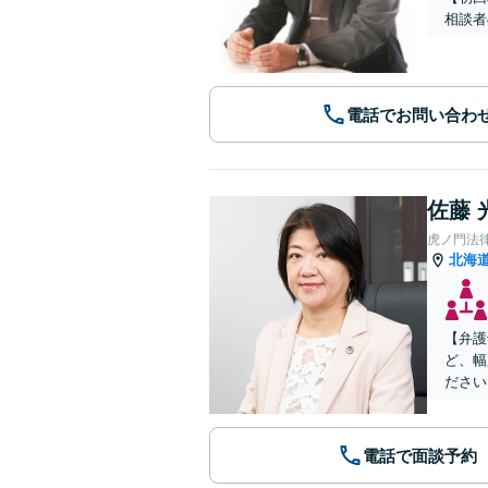
相談者
電話でお問い合わ
佐藤 
虎ノ門法
北海
【弁護
ど、幅
ださい
電話で面談予約