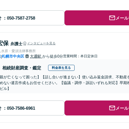
せ
メール
宏保
弁護士
インタビューを見る
人水原・愛須法律事務所
道
札幌市中央区
大通駅
から徒歩0分
営業時間：本日定休日
|
相続財産調査・鑑定
料金表を見る
親が亡くなって困った】【話し合いが進まない】使い込み返金請求、不動産
めない遺言作成もお任せください。【協議・調停・訴訟いずれも対応】早期
ビル】
せ
メール