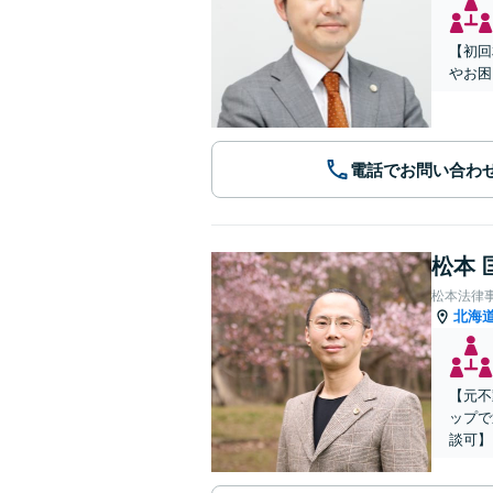
【初回
やお困
電話でお問い合わ
松本 
松本法律
北海
【元不
ップで
談可】