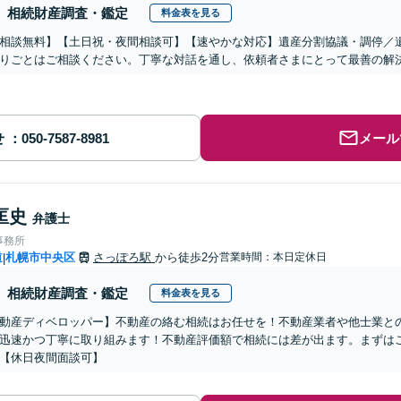
相続財産調査・鑑定
料金表を見る
相談無料】【土日祝・夜間相談可】【速やかな対応】遺産分割協議・調停／
りごとはご相談ください。丁寧な対話を通し、依頼者さまにとって最善の解
せ
メール
匡史
弁護士
事務所
道
札幌市中央区
さっぽろ駅
から徒歩2分
営業時間：本日定休日
|
相続財産調査・鑑定
料金表を見る
動産ディベロッパー】不動産の絡む相続はお任せを！不動産業者や他士業と
迅速かつ丁寧に取り組みます！不動産評価額で相続には差が出ます。まずは
【休日夜間面談可】