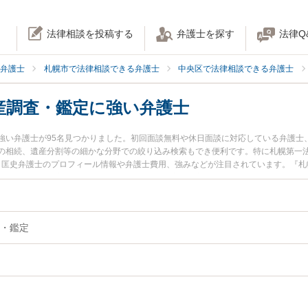
法律相談を投稿する
弁護士を探す
法律Q
弁護士
札幌市で法律相談できる弁護士
中央区で法律相談できる弁護士
産調査・鑑定に強い弁護士
強い弁護士が95名見つかりました。初回面談無料や休日面談に対応している弁護士
の相続、遺産分割等の細かな分野での絞り込み検索もでき便利です。特に札幌第一法
本 匡史弁護士のプロフィール情報や弁護士費用、強みなどが注目されています。『
たい』『相続財産調査・鑑定のトラブル解決の実績豊富な近くの弁護士を検索した
したい』などでお困りの相談者さんにおすすめです。
・鑑定