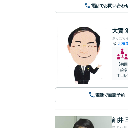
電話でお問い合わ
大賀 
さっぽろ
北海
【初回
「紛争
丁目駅
電話で面談予約
細井 
稻垣・細