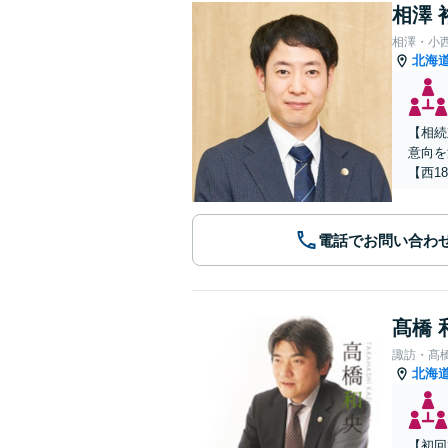
相澤 
相澤・小
北海
【相続
意向を
【西1
電話でお問い合わ
髙橋 
諏訪・髙
北海
【初回