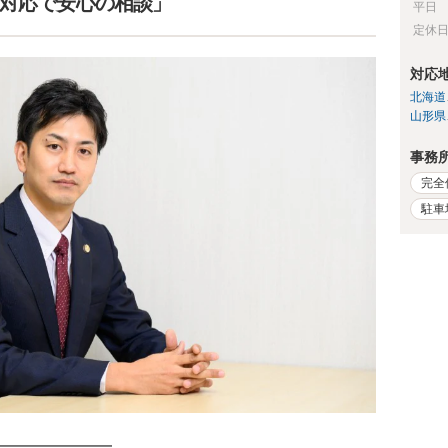
談対応で安心の相談」
平日
定休
対応
北海道
山形県
事務
完全
駐車
━━━━━━━