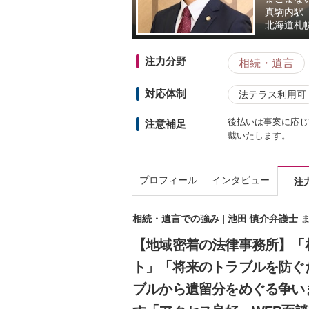
真駒内駅
北海道
札
注力分野
相続・遺言
対応体制
法テラス利用可
後払いは事案に応じ
注意補足
戴いたします。
プロフィール
インタビュー
注
相続・遺言での強み | 池田 慎介弁護士
【地域密着の法律事務所】「
ト」「将来のトラブルを防ぐ
ブルから遺留分をめぐる争い