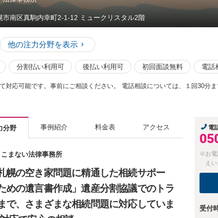
幌市南区真駒内幸町2-1-12 ミュークリスタル2階
他の注力分野を表示
分割払い利用可
後払い利用可
初回面談無料
電話
て対応可能です。事前にご相談ください。 電話相談については、１回30分まで
事例紹介
料金表
アクセス
力分野
電
05
 まこまない法律事務所
※お電
えい
札幌の空き家問題に精通した相続サポー
ための遺言書作成」遺産分割協議でのトラ
まで、さまざまな相続問題に対応していま
受付