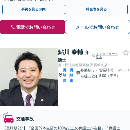
事例を見る(8件)
料金表を見る
電話でお問い合わせ
メールでお問い合わせ
鮎川 泰輔
弁
インタビューを
見る
護士
虎ノ門法律経済事務所 長崎支店
長
長
長崎駅
か
営業時間：09:30~1
崎
崎
|
8:00（平日）
ら徒歩2分
県
市
交通事故
【長崎駅2分】「全国39本支店の100名以上の弁護士が在籍」「弁護士