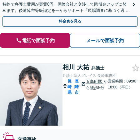
特約で弁護士費用が実質0円」保険会社と交渉して賠償金アップに努
めます。後遺障害等級認定を一からサポート「現場調査に基づく過失
割合の検証」【夜間・休日面談可】
料金表を見る
電話で面談予約
メールで面談予約
相川 大祐
弁護士
弁護士法人グレイス 長崎事務所
長
長
五島町駅
か
営業時間：09:00~
崎
崎
|
18:00（平日）
ら徒歩5分
県
市
交通事故