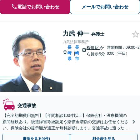
電話でお問い合わせ
メールでお問い合わせ
力武 伸一
弁護士
力武法律事務所
長
長
桜町駅
か
営業時間：09:00~2
崎
崎
|
0:00（平日）
ら徒歩5分
県
市
交通事故
【完全初期費用無料】【年間相談100件以上】保険会社・医療機関の
顧問経験あり。後遺障害等級認定や賠償金増額の交渉はお任せくださ
い。保険会社の提示額が適正か無料診断します。交通事故に遭ったら
すぐにご連絡ください。
事例を見る(4件)
料金表を見る