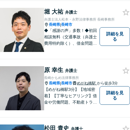
のみなさまのお悩みに寄り添
堀 大祐
い、解決まで二人三脚でサポ
弁護士
ートします。◆近隣駐車場あ
弁護士法人松本・永野法律事務所 長崎事務所
り
長崎県
長崎市
|
◆「感謝の声」多数！◆初回
詳細を見
相談無料（交通事故（弁護士
る
費用特約除く）、借金問題、
相続・遺言、離婚・男女問題
に限る）◆11260件の相談実
績（令和1～7年合計）
原 幸生
弁護士
長崎かもめ法律事務所
長崎県
長崎市
めがね橋駅
から徒歩3分
|
【めがね橋駅3分】【地域密
詳細を見
着】【丁寧なヒアリング】借
る
金や労働問題、不動産トラブ
ルなどでお困りの方の生活再
建を支援いたします。依頼者
さまの不安に寄り添い、気持
松田 貴史
ちと希望をしっかりと受け止
弁護士