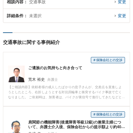
相談内容
交通事故
変更
詳細条件
未選択
変更
交通事故に関する事例紹介
# 保険会社との交渉
ご遺族のお気持ちと向き合って
荒木 裕史
弁護士
【ご相談内容】依頼者様の成人したばかりの息子さんが、交差点を直進しよ
うとしたところ、右折しようとする対抗四輪車と衝突するバイク事故で亡く
なりました。 ご依頼時は、加害者は、バイクが黄信号で進行してきたなどと
述べて息子さんの過失を大きく主張しており、また保険会社が示した慰謝料
や逸失利益等の額が非常に低いものでした。 本件は、示談交渉から始まった
のですが、最終的には訴訟になり、事故状況について丁寧に立証した結果、
# 保険会社との交渉
息子さんは青信号で進行していたため、過失が無かったことが証明され、損
肩関節の機能障害(後遺障害等級12級)の兼業主婦につ
害額についてもこちらの主張がほぼ認められました。 息子さんを亡くされた
いて、弁護士介入後、保険会社からの提示額より約40
ご遺族にとって、息子さんに事故の責任を擦り付けられたことは非常にお辛
0万円増額した事案
かったことと思います。 私は、この事案を通じて、ご遺族の無念を少しでも