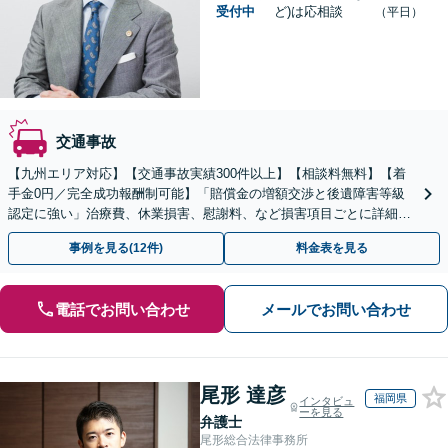
受付中
ど)は応相談
（平日）
交通事故
【九州エリア対応】【交通事故実績300件以上】【相談料無料】【着
手金0円／完全成功報酬制可能】「賠償金の増額交渉と後遺障害等級
認定に強い」治療費、休業損害、慰謝料、など損害項目ごとに詳細な
検討を行い、適正な賠償額を確保できるよう全力で対応
事例を見る(12件)
料金表を見る
電話でお問い合わせ
メールでお問い合わせ
尾形 達彦
福岡県
インタビュ
ーを見る
弁護士
尾形総合法律事務所