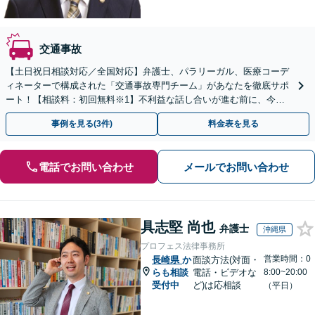
交通事故
【土日祝日相談対応／全国対応】弁護士、パラリーガル、医療コーデ
ィネーターで構成された「交通事故専門チーム」があなたを徹底サポ
ート！【相談料：初回無料※1】不利益な話し合いが進む前に、今す
ぐ相談！
事例を見る(3件)
料金表を見る
電話でお問い合わせ
メールでお問い合わせ
具志堅 尚也
弁護士
沖縄県
プロフェス法律事務所
営業時間：0
長崎県
か
面談方法(対面・
らも相談
電話・ビデオな
8:00~20:00
受付中
ど)は応相談
（平日）