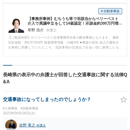
終了し、しばらく経ってからでした。治療が終了したものの、今後、どのよ
うに手続を進めていったらよいのかわからないということでした。 コロナ禍
# 自動車事故
の影響があり、オンラインテレビ会議システム(ZOOM)を用いての相談となり
【事務所事例】むちうち等で非該当からベリーベスト
ました。 【当事務所の活動】 依頼人は、ご相談にいらっしゃった時点で、治
介入で異議申立をして14級認定！示談金約300万円増
療は終わっているものの、後遺障害診断書は作成していないという状況でし
額！
た。依頼人に理由を確認すると、後遺症は特に残っていないためということ
草野 浩介
弁護士
でした。しかし、詳細に症状等を確認すると、骨折部位の可動域制限はない
【ご相談内容】※ベリーベスト法律事務所全体の解決事例となります。 最終
ものの、骨折部位や靭帯断裂部位に疼痛が残存しているようでした。 そこ
示談金額・365万7023円 後遺障害等級・14級9号 ■事故の状況 知人の運転す
で、依頼人と協議の上、後遺障害の認定申請を行うこととしました。 医師に
る車両に同乗していたところ、当該車両が交差点で出会い頭に衝突したも
対して、後遺障害診断書の作成の依頼及び症状残存の原因等に関する照会を
の。 傷病名：頚椎捻挫、胸椎捻挫、腰椎挫傷 ■ご依頼内容 Hさんは、事故か
当事務所で行い、後遺障害申請を行いました。 【当事務所が関与した結果と
ら5カ月間通院したところで相手方保険会社からの治療費の支払いを打ち切ら
解決のポイント】 後遺障害申請の結果、右足関節の疼痛について、「局部に
れ、約60万円の示談金の提示を受けたところで、相談に来られました。 ■ベ
頑固な神経症状を残すもの」として、12級13号に認定されました。 その後、
リーベスト法律事務所の対応とその結果 Hさんは、治療費の打ち切り後も通
認定された等級をもとに相手方保険会社と交渉を行いました。 相手方保険会
院を続けており、症状が残存していたことから、後遺障害の申請をしました
社は、依頼者の横断態様が直前横断にあたるとして10パーセントの過失相殺
長崎県の表示中の弁護士が回答した交通事故に関する法律Q
が自賠責保険からは非該当の認定を受けました。 その後、非該当であること
を主張してきました。たしかに、刑事記録上は直前横断に該当する事故態様
&A
を前提に、示談交渉を行いましたが、相手方保険会社は、Hさんの納得のいく
ではありましたが、当事務所としては、相手方車両にも住宅街での走行にも
金額を提示することはなく、交渉は合意に至りませんでした。 ベリーベスト
かかわらず、著しい前方不注意があった等の事実を主張し、過失相殺につい
法律事務所では、示談金額を上げるためには、非該当とされた後遺障害の認
ては5パーセントで抑えることができました。 各損害項目についても、裁判基
定に対して異議申立をするしかないと判断し、異議申立をすることになりま
準で認めさせることができ、最終的に1024万円で示談が成立しています。 依
交通事故になってしまったのでしょうか？
した。その際、医師に対しては、診断書に通院状況についての追記を依頼
頼人自身は、後遺症の残存に気付いていませんでしたが、弁護士に相談する
し、また、カルテを取り付けるなどしてHさんの治療状況、症状経過の立証活
ことにより、後遺症の残存に気付くことができ、適正な賠償を受けることが
#人身事故
#自動車事故
動を行いました。その結果、異議申立が認められ、頚部痛について14級9号の
できました。 被害者の方は、自身の残存症状が、自賠責保険の後遺障害に該
2023年09月26日(火)
認定を受けることができました。 14級9号の認定を受けることができたた
当することに気付かないまま示談してしまうことがあります。このような場
め、賠償額は大幅に上昇し、約365万円で示談が成立する結果となりました。
合、後遺症については何ら補償を受けることができずに、事件が終結するこ
佐野 竜之
弁護士
とになります。少しでも気になる症状がある方は、ぜひ一度、弁護士法人グ