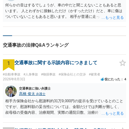
レイスにご相談ください。
何らかの音はするでしょうが、車の中だと聞こえないこともあると思
います。 人とわずかに接触しただけ（かすっただけ）だと、車に傷は
ついていないこともあると思います。 相手が普通に走って行ったとの
ことなので、接触はしていないと考えられます。 どうしても不安な場
合、管轄の警察署に交通事故の届け出が出ていないかを確認するとい
うことは考えられます。
交通事故の法律Q&Aランキング
1
交通事故に関する示談内容につきまして
#自動車事故
#人身事故
#物損事故
#保険会社との交渉
#被害者
2026年8月3日
役にたった
4
交通事故に強い弁護士
髙橋 俊太
弁護士
相手方保険会社から慰謝料約31万9,000円の提示を受けているとのこと
ですが、慰謝料額の妥当性については、金額だけでは判断が難しく、
叔母様の受傷内容、治療期間、実際の通院日数、治療終了の経緯、後
遺症の有無、相手方保険会社から提示されている示談内容の内訳等を
確認する必要があります。保険会社から提示される慰謝料額について