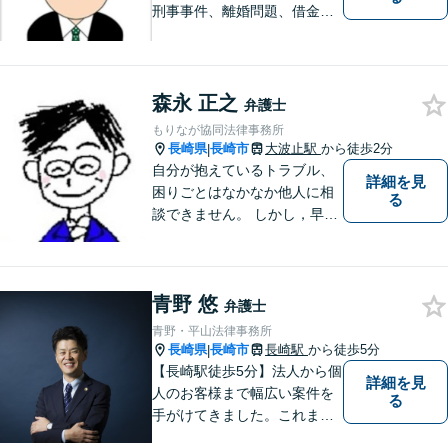
刑事事件、離婚問題、借金・
債務整理など。ご依頼者さま
のお悩み、そして心に寄り添
い丁寧にサポートいたしま
す。どんな些細なことでも構
森永 正之
弁護士
いません。お気軽にご相談く
もりなが協同法律事務所
ださい【完全個室】
長崎県
長崎市
大波止駅
から徒歩2分
|
自分が抱えているトラブル、
詳細を見
困りごとはなかなか他人に相
る
談できません。 しかし，早め
の相談によって、よりよい解
決につながることもありま
す。 ひとりで抱えこまずに相
青野 悠
談してみませんか。
弁護士
青野・平山法律事務所
長崎県
長崎市
長崎駅
から徒歩5分
|
【長崎駅徒歩5分】法人から個
詳細を見
人のお客様まで幅広い案件を
る
手がけてきました。これまで
の経験を踏まえ、今後も、依