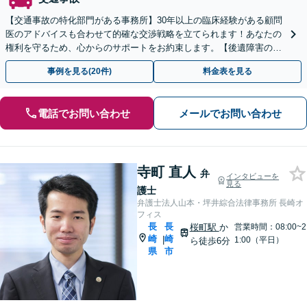
【交通事故の特化部門がある事務所】30年以上の臨床経験がある顧問
医のアドバイスも合わせて的確な交渉戦略を立てられます！あなたの
権利を守るため、心からのサポートをお約束します。【後遺障害の等
級認定申請に注力】
事例を見る(20件)
料金表を見る
電話でお問い合わせ
メールでお問い合わせ
寺町 直人
弁
インタビューを
見る
護士
弁護士法人山本・坪井綜合法律事務所 長崎オ
フィス
長
長
桜町駅
か
営業時間：08:00~2
崎
崎
|
1:00（平日）
ら徒歩6分
県
市