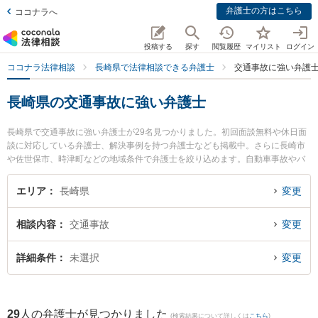
弁護士の方はこちら
ココナラへ
投稿する
探す
閲覧履歴
マイリスト
ログイン
ココナラ法律相談
長崎県で法律相談できる弁護士
交通事故に強い弁護
長崎県の交通事故に強い弁護士
長崎県で交通事故に強い弁護士が29名見つかりました。初回面談無料や休日面
談に対応している弁護士、解決事例を持つ弁護士なども掲載中。さらに長崎市
や佐世保市、時津町などの地域条件で弁護士を絞り込めます。自動車事故やバ
イク事故、自転車事故等の細かな分野での絞り込み検索もでき便利です。特に
荒木・川端法律事務所の荒木 裕史弁護士や力武法律事務所の力武 伸一弁護士、
エリア
長崎県
変更
竹口・堀法律事務所の竹口 将太弁護士のプロフィール情報や弁護士費用、強み
などが注目されています。『長崎県で土日や夜間に発生した交通事故のトラブ
相談内容
交通事故
変更
ルを今すぐに弁護士に相談したい』『交通事故のトラブル解決の実績豊富な近
くの弁護士を検索したい』『初回相談無料で交通事故を法律相談できる長崎県
内の弁護士に相談予約したい』などでお困りの相談者さんにおすすめです。
詳細条件
未選択
変更
29
人の弁護士が見つかりました
(検索結果について詳しくは
こちら
)