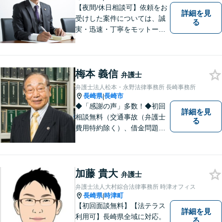
さい。
【夜間/休日相談可】依頼をお
詳細を見
受けした案件については、誠
る
実・迅速・丁寧をモットーに
処理致します。早めのご相談
が早期解決につながりますの
でお困りの方は、お気軽に相
梅本 義信
談にお越しください。
弁護士
弁護士法人松本・永野法律事務所 長崎事務所
長崎県
長崎市
|
◆「感謝の声」多数！◆初回
詳細を見
相談無料（交通事故（弁護士
る
費用特約除く）、借金問題、
相続・遺言、離婚・男女問題
に限る）◆弁護士歴44年以上
◆11260件の相談実績（令和1
～7年合計）
加藤 貴大
弁護士
弁護士法人大村綜合法律事務所 時津オフィス
長崎県
時津町
|
【初回面談無料】【法テラス
詳細を見
利用可】長崎県全域に対応。
る