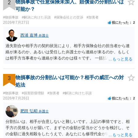
は、弁護士が介入することにより増額を検討できる場合がありますの
2
物損事故で任意保険未加入、賠償金の分割払いは
で、以下の資料・情報を準備した上で、弁護士に個別に相談すること
可能か？
をお勧めいたします。 ・相手方保険会社から届いている示談金額の提
#物損事故
#解決に向けた示談
#保険会社との交渉
#加害者
示書類 ・叔母様の診断名、けがの内容 ・治療開始日及び治療終了日
2026年7月27日
役にたった
2
・入院の有無、通院回数 ・現在も症状が残っているか ・叔母様ご本人
やご家族等が加入している保険に、今回の事故で利用できる弁護士費
西浦 嘉博
弁護士
用特約が付帯しているか なお、被害者は叔母様ご本人となりますの
で、弁護士が受任する場合には、叔母様ご本人の依頼意思等を確認す
過失割合や相手方の契約状況により、相手方保険会社の担当者から連
る必要があります。日本語での十分な意思疎通が難しいとのことです
絡が来るのか、あるいは受任した弁護士から連絡が来るのか、もしく
ので、そのあたりのご事情も踏まえて、依頼意思の確認方法等を検討
は相手方当事者から連絡が来るのかは様々です。 一括払いや分割払い
する必要があると思われます。
は、和解交渉の際の条件となります。 相手方が相談者さんの損害賠償
金の支払いにつき、分割払いに合意すれば、和解は可能です。 他方で
合意しなければ和解できないことになります。 今後の見通しを知る為
3
物損事故の分割払いは可能か？相手の威圧への対
に、交渉の方向性につき、最寄りの法律事務所で相談だけでもされる
処法
ことも検討ください。
#物損事故
#損害賠償増額
#加害者
#解決に向けた示談
2026年7月26日
役にたった
2
肥田 弘昭
弁護士
分割払いは、相手が合意しないと難しいです。上記の事情ですと、相
手方の見積もりが届いて、まずその金額が妥当かどうかを検討し、そ
の金額に過失相殺をしたうえで、あなたにも修理代金が発生している