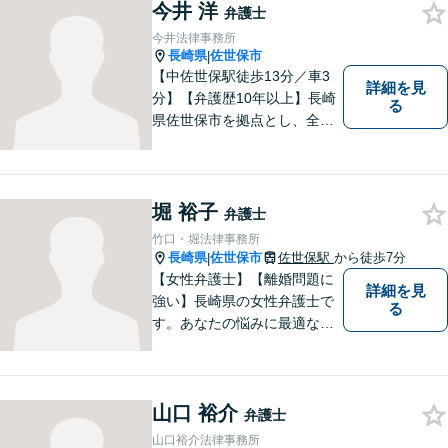
今井 洋
弁護士
今井法律事務所
長崎県
佐世保市
|
【中佐世保駅徒歩13分／車3
詳細を見
分】【弁護歴10年以上】長崎
る
県佐世保市を拠点とし、全国
各地の法律問題に取り組んで
おります。解決方法のメリッ
トやリスクをご説明し、納得
の解決へと導きます。時間外
堀 裕子
弁護士
のご相談にも対応可能ですの
竹口・堀法律事務所
で、お気軽にご連絡くださ
長崎県
佐世保市
佐世保駅
から徒歩7分
|
い。
【女性弁護士】【離婚問題に
詳細を見
強い】長崎県の女性弁護士で
る
す。あなたの悩みに最適なリ
ーガルサービスを提供させて
いただきます。
山口 裕介
弁護士
山口裕介法律事務所