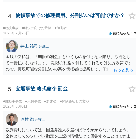
のであれば、過失相殺後の相互の金額について相殺して、その残額を
分割払いにしたいとの示談案を提案するのが良いかと思います。威圧
されるのであれば、斡旋、仲裁、民事調停を利用しては如何でしょう
4
物損事故での修理費用、分割払いは可能ですか？
か。ご参考にしてください。
#物損事故
#解決に向けた示談
#加害者
2026年7月25日
役にたった
2
井上 祐司
弁護士
金銭の支払は、「期限の利益」というものを付さない限り、原則とし
て一括払いになります。 期限の利益を付してくれるかは先方次第です
ので、実現可能な分割払いの案を債権者に提案して、了解してもらえ
れば分割払いは可能です。
5
交通事故 略式命令 罰金
#自動車事故
#人身事故
#加害者
#保険会社との交渉
2026年8月6日
役にたった
2
奥村 徹
弁護士
裁判費用については、国選弁護人を選べばそうかからないでしょう。
全体としてのソロバン勘定を上記の情報だけで回答することはできま