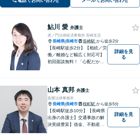
電話でお問い合わせ
メールでお問い合わせ
が肝要です。
鮎川 愛
弁護士
虎ノ門法律経済事務所 長崎支店
長崎県
長崎市
長崎駅
から徒歩2分
|
【長崎駅徒歩2分】【相続／労
詳細を見
働／離婚など幅広く対応可】
る
初回面談無料！「心配だから
念の為聞いておきたい」大歓
迎です！少しでも不安なこと
があればすぐにご相談くださ
山本 真邦
い。各種専門家と連携し、ス
弁護士
ムーズな解決を目指します。
真耀法律事務所
長崎県
長崎市
桜町駅
から徒歩5分
|
【長崎駅徒歩10分】【長崎県
詳細を見
出身の弁護士】交通事故の解
る
決実績豊富】借金、不動産、
相続、企業法務など幅広く対
応可能。【地域密着型】地域