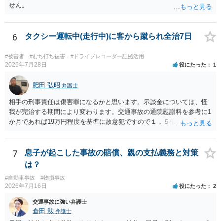
せん。
6
タクシー運転中(走行中)に客から蹴られ全治7日
#被害者
#むち打ち被害
#ドライブレコーダー証拠活用
2026年7月28日
役にたった
1
肥田 弘昭
弁護士
相手の刑事責任は傷害罪になるかと思います。示談金については、怪
我が完治する期間により変わります。交通事故の通院慰謝料を参考に1
か月であれば19万円程度を基準に故意犯ですので１．５倍か2倍程度す
る金額が相場かと思います。完治の期間が延びればその分慰謝料額も
上がるかと思います。ご参考にしてください。
7
息子が起こした事故の賠償、親の支払義務と対策
は？
#自動車事故
#物損事故
2026年7月16日
役にたった
2
交通事故に強い弁護士
倉田 勲
弁護士