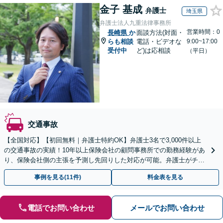
金子 基成
弁護士
埼玉県
弁護士法人九重法律事務所
営業時間：0
長崎県
か
面談方法(対面・
らも相談
電話・ビデオな
9:00~17:00
受付中
ど)は応相談
（平日）
交通事故
【全国対応】【初回無料｜弁護士特約OK】弁護士3名で3,000件以上
の交通事故の実績！10年以上保険会社の顧問事務所での勤務経験があ
り、保険会社側の主張を予測し先回りした対応が可能。弁護士がチー
ムとなり示談交渉、休業損害、後遺障害等に対応。
事例を見る(11件)
料金表を見る
電話でお問い合わせ
メールでお問い合わせ