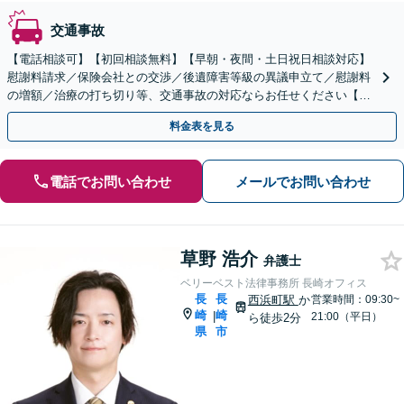
交通事故
【電話相談可】【初回相談無料】【早朝・夜間・土日祝日相談対応】
慰謝料請求／保険会社との交渉／後遺障害等級の異議申立て／慰謝料
の増額／治療の打ち切り等、交通事故の対応ならお任せください【交
通事故に強い弁護士】弁護士特約利用可【カード払い可】
料金表を見る
電話でお問い合わせ
メールでお問い合わせ
草野 浩介
弁護士
ベリーベスト法律事務所 長崎オフィス
長
長
西浜町駅
か
営業時間：09:30~
崎
崎
|
21:00（平日）
ら徒歩2分
県
市