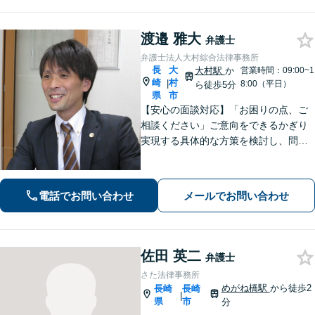
渡邉 雅大
弁護士
弁護士法人大村綜合法律事務所
長
大
大村駅
か
営業時間：09:00~1
崎
村
|
8:00（平日）
ら徒歩5分
県
市
【安心の面談対応】「お困りの点、ご
相談ください」ご意向をできるかぎり
実現する具体的な方策を検討し、問題
解決に尽力します 「先を見据えたサー
ビス」将来起こりうる問題を事前に察
知し、予防する方策を提供します【子
電話でお問い合わせ
メールでお問い合わせ
連れ相談可】
佐田 英二
弁護士
さた法律事務所
めがね橋駅
から徒歩2
長崎
長崎
|
県
市
分