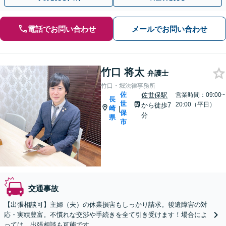
電話でお問い合わせ
メールでお問い合わせ
竹口 将太
弁護士
竹口・堀法律事務所
佐
佐世保駅
営業時間：09:00~
長
世
20:00（平日）
から徒歩7
崎
|
保
分
県
市
交通事故
【出張相談可】主婦（夫）の休業損害もしっかり請求。後遺障害の対
応・実績豊富。不慣れな交渉や手続きを全て引き受けます！場合によ
っては、出張相談も可能です。