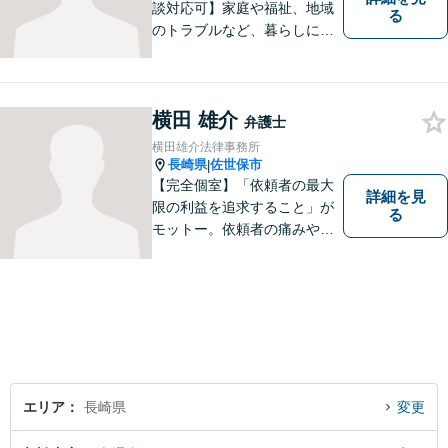
談対応可】家庭や福祉、地域
る
のトラブルなど、暮らしに根
ざしたご相談を中心に取り組
んでいます。 安心してご相談
いただける存在を目指し、丁
横田 雄介
寧にお話を伺うことを大切に
弁護士
しています。
横田雄介法律事務所
長崎県
佐世保市
|
【完全個室】「依頼者の最大
詳細を見
限の利益を追求すること」が
る
モットー。依頼者の痛みや苦
しみを受け止め、平穏な日常
を取り戻すべく尽力いたしま
す。他士業連携でワンストッ
プの手続きが可能◎【駐車場
あり】
エリア
長崎県
変更