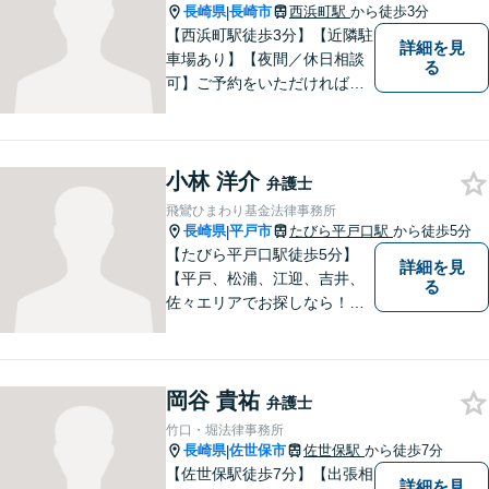
長崎県
長崎市
西浜町駅
から徒歩3分
|
【西浜町駅徒歩3分】【近隣駐
詳細を見
車場あり】【夜間／休日相談
る
可】ご予約をいただければ、
土日祝日・夜間でも対応いた
します。個人・法人問わず、
お困りの方はお気軽に弁護士
小林 洋介
にご相談ください。
弁護士
飛鸞ひまわり基金法律事務所
長崎県
平戸市
たびら平戸口駅
から徒歩5分
|
【たびら平戸口駅徒歩5分】
詳細を見
【平戸、松浦、江迎、吉井、
る
佐々エリアでお探しなら！】
少人数体制で、皆様に手厚い
対応を心掛けています。リモ
ート相談／休日・夜間対応な
岡谷 貴祐
ど、相談しやすい環境完備◎
弁護士
地域の皆様のために活動する
竹口・堀法律事務所
弁護士。【駐車場あり】
長崎県
佐世保市
佐世保駅
から徒歩7分
|
【佐世保駅徒歩7分】【出張相
詳細を見