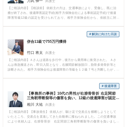
力武 伸一
弁護士
晴らすお手伝いができ、良かったと思います。
【ご相談内容】【相談前】 依頼主の方は、交通事故により、受傷し、既に治
療が終了され、後遺障害認定手続(相手方保険会社による事前認定手続)で後遺
障害等級12級の認定を受けられており、相手方保険会社から、依頼主に対
し、同等級を前提とした示談金額(約380万円)が提示されているという状況で
した。 依頼主の方としては、同金額が妥当か否か知りたいとのことでご相談
に来られました。 【相談後】 当職において、相手方保険会社からの示談金額
# 解決に向けた示談
及びその内訳を確認したところ、依頼主の方の後遺障害の内容に照らして、
併合11級で755万円獲得
休業損や逸失利益の金額が低すぎること、依頼主の過失割合も高いと判断し
ました。そこで、当職において、同種事案を含めた複数の裁判例を調査した
上で、同裁判例や依頼主の方の後遺障害による仕事(主婦業)への支障等や依頼
竹口 将太
弁護士
主の過失割合が低いことも主張した上で相手方保険会社との間で賠償額の増
【ご相談内容】Ａさんは道路を歩行中，後方から乗用車に衝突された。 Ａさ
額交渉を行いました。その結果、休業損害、逸失利益についてはほぼ当方の
んは救急搬送され，即日入院となり，右膝関節解放脱臼，肋骨多発骨折等と
主張通りの金額が認められ、保険会社からの事前提示額より合計約400万円増
診断された。 相手方保険会社は後遺障害の等級を１２級７号と判断したが，
額した金額(約780万円)で解決することができました。 【弁護士からのコメン
後遺障害認定の豊富な実績を持つ弁護士の交渉により，後遺障害併合１１級
ト】 当職において、同種事案を含めた複数の裁判例を示したことや依頼主の
が認定された。 その結果，相手方の当初予定額が２４０万であったところ，
方の後遺障害による仕事への支障や妥当な過失割合も主張したことで適切な
７６０万の示談を成立させることができた。
賠償額による解決を図ることができました。
# 後遺障害
【事務所の事例】10代の男性が右腓骨骨折 右足関節
三角靭帯断裂等の傷害を負い、12級の後遺障害が認定
された事案
相川 大祐
弁護士
【ご相談内容】【事故発生】 依頼人が、駆け足で交差点を横断しようとして
いたところ、交差点を直進してきた自動車に撥ねられました。この交通事故
により依頼人は、右腓骨骨折 右足関節三角靭帯断裂等の傷害を負いまし
た。 【相談・依頼のきっかけ】 依頼人から事件の依頼を受けたのは、治療が