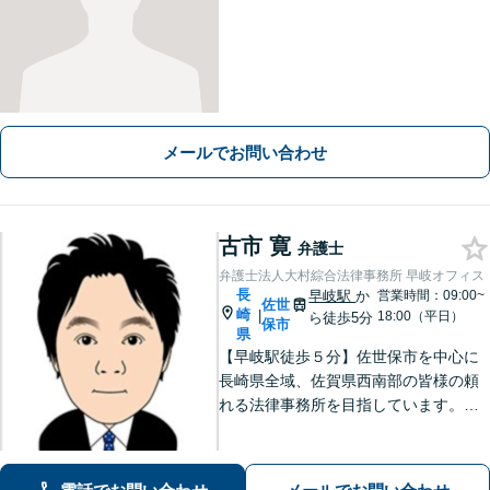
メールでお問い合わせ
古市 寛
弁護士
弁護士法人大村綜合法律事務所 早岐オフィス
長
早岐駅
か
営業時間：09:00~
佐世
崎
|
18:00（平日）
ら徒歩5分
保市
県
【早岐駅徒歩５分】佐世保市を中心に
長崎県全域、佐賀県西南部の皆様の頼
れる法律事務所を目指しています。相
続・遺言、借金・債務整理、離婚・男
女問題等の身近な法律問題に注力して
います。早期解決には、早めのご相談