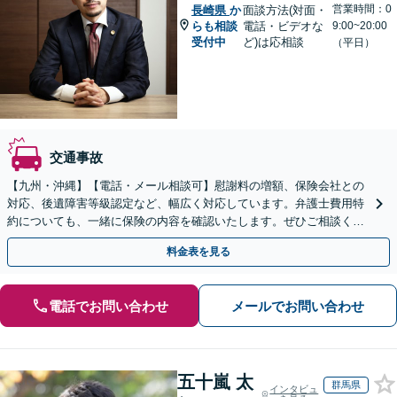
営業時間：0
長崎県
か
面談方法(対面・
らも相談
電話・ビデオな
9:00~20:00
受付中
ど)は応相談
（平日）
交通事故
【九州・沖縄】【電話・メール相談可】慰謝料の増額、保険会社との
対応、後遺障害等級認定など、幅広く対応しています。弁護士費用特
約についても、一緒に保険の内容を確認いたします。ぜひご相談くだ
さい。【休日・夜間面談可】
料金表を見る
電話でお問い合わせ
メールでお問い合わせ
五十嵐 太
群馬県
インタビュ