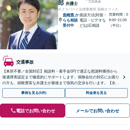
ーを見る
郎
弁護士
ネクスパート法律事務所 高崎オフィス
営業時間：0
長崎県
か
面談方法(対面・
らも相談
電話・ビデオな
9:00~21:00
受付中
ど)は応相談
（平日）
交通事故
【来所不要／全国対応】相談料・着手金0円で適正な慰謝料獲得から
後遺障害認定まで徹底的にサポートします。保険会社の対応にお困り
の方も、経験豊富な弁護士が最後まで強気の交渉を行います。【全国
13拠点】お気軽にご相談ください。
事例を見る(5件)
料金表を見る
電話でお問い合わせ
メールでお問い合わせ