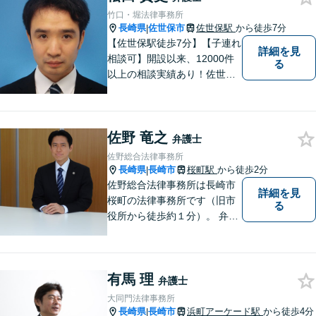
めます。どうぞお気軽にお話
竹口・堀法律事務所
しください。【電話・メー
長崎県
佐世保市
佐世保駅
から徒歩7分
|
ル・WEB相談可】
【佐世保駅徒歩7分】【子連れ
詳細を見
相談可】開設以来、12000件
る
以上の相談実績あり！佐世保
市を中心に、長崎・佐賀県・
福岡の法律問題に取り組みま
す。離婚問題・交通事故問
佐野 竜之
題・企業法務等、お困りごと
弁護士
はなんでもご相談ください。
佐野総合法律事務所
【他士業連携】
長崎県
長崎市
桜町駅
から徒歩2分
|
佐野総合法律事務所は長崎市
詳細を見
桜町の法律事務所です（旧市
る
役所から徒歩約１分）。 弁護
士登録１８年目の経験豊富な
弁護士で、幅広い事件に対応
しています。 当事務所では、
有馬 理
法テラスを利用しての無料相
弁護士
談がご利用いただけます。 費
大同門法律事務所
用の点も含めて、ご相談くだ
長崎県
長崎市
浜町アーケード駅
から徒歩4分
|