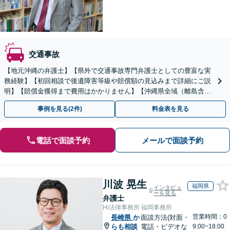
交通事故
【地元沖縄の弁護士】【県外で交通事故専門弁護士としての豊富な実
務経験】【初回相談で後遺障害等級や賠償額の見込みまで詳細にご説
明】【賠償金獲得まで費用はかかりません】【沖縄県全域（離島含
む）対応◎】
事例を見る(2件)
料金表を見る
電話で面談予約
メールで面談予約
川波 晃生
福岡県
インタビュ
ーを見る
弁護士
Hi法律事務所 福岡事務所
営業時間：0
長崎県
か
面談方法(対面・
らも相談
電話・ビデオな
9:00~18:00