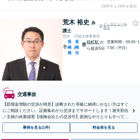
29件中 1-29件を表示
荒木 裕史
弁
インタビューを
見る
護士
荒木・川端法律事務所
長
長
桜町駅
か
営業時間：09:00~1
崎
崎
|
7:00（平日）
ら徒歩5分
県
市
交通事故
【賠償金増額の交渉が得意】診断された等級に納得いかない方はすぐ
にご相談ください。証拠集めから交渉までサポートします！過失割合
／主婦の休業損害【保険会社との交渉可】面倒なやりとりもすべて代
理で対応します！
事例を見る(1件)
料金表を見る