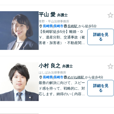
頼者に満足していただける解
決を目指し尽力いたします。
平山 愛
弁護士
青野・平山法律事務所
長崎県
長崎市
長崎駅
から徒歩5分
|
【長崎駅徒歩5分】離婚・Ｄ
詳細を見
Ｖ、遺産分割、交通事故（被
る
害者・加害者）・不動産関連
の問題ならお一人で悩まずお
気軽にご相談ください。依頼
者様と共に全力で戦います。
小村 良之
弁護士
はしばみ法律事務所
長崎県
長崎市
めがね橋駅
から徒歩4分
|
最善の解決に向けて、スピー
詳細を見
ド感を持って、戦略的に、対
る
応します。納得のいく内容と
費用となるよう心がけていま
すので、まずはお気軽にご相
談ください。