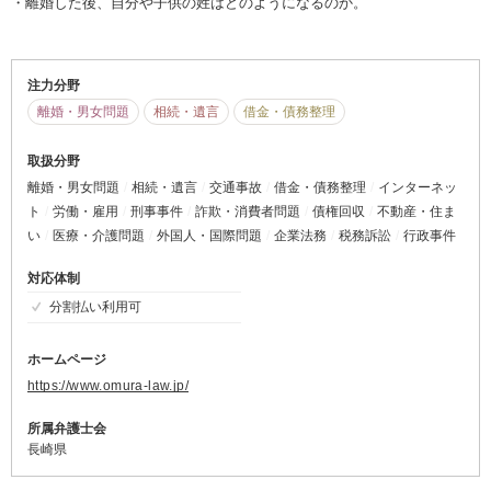
・離婚した後、自分や子供の姓はどのようになるのか。
注力分野
離婚・男女問題
相続・遺言
借金・債務整理
取扱分野
離婚・男女問題
相続・遺言
交通事故
借金・債務整理
インターネッ
ト
労働・雇用
刑事事件
詐欺・消費者問題
債権回収
不動産・住ま
い
医療・介護問題
外国人・国際問題
企業法務
税務訴訟
行政事件
対応体制
分割払い利用可
ホームページ
https://www.omura-law.jp/
所属弁護士会
長崎県