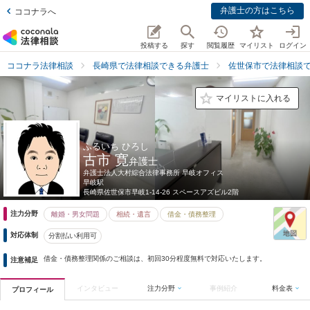
弁護士の方はこちら
ココナラへ
投稿する
探す
閲覧履歴
マイリスト
ログイン
ココナラ法律相談
長崎県で法律相談できる弁護士
佐世保市で法律相談
マイリストに入れる
ふるいち ひろし
古市 寛
弁護士
弁護士法人大村綜合法律事務所 早岐オフィス
早岐駅
長崎県
佐世保市早岐1-14-26 スペースアズビル2階
注力分野
離婚・男女問題
相続・遺言
借金・債務整理
対応体制
分割払い利用可
借金・債務整理関係のご相談は、初回30分程度無料で対応いたします。
注意補足
インタビュー
注力分野
事例紹介
料金表
プロフィール