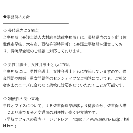
◆事務所の方針
━━━━━━━━━━━━━━━━━
◇ 長崎県内に３拠点
当事務所（弁護士法人大村綜合法律事務所）は、長崎県内の３ヶ所（佐
世保市早岐、大村市、西彼杵郡時津町）で弁護士事務所を運営してお
り、長崎県全域のご相談に対応しております。
◇ 男性弁護士、女性弁護士ともに在籍
当事務所には、男性弁護士、女性弁護士ともに在籍していますので、借
金問題や離婚・男女問題等のセンシティブなご相談についても、ご相談
者さまのニーズに合わせて柔軟に対応させていただくことが可能です。
◇ 利便性の良い立地
早岐オフィスについて、ＪＲ佐世保線早岐駅より徒歩５分、佐世保大塔
ＩＣより車で６分と交通面の利便性が高く好立地です。
（早岐オフィスの案内ページアドレス https:／／www.omura-law.jp／hai
ki.html）