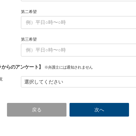
第二希望
第三希望
ラからのアンケート】
※弁護士には通知されません
況