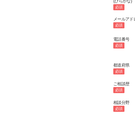
(ひらがな)
必須
メールアド
必須
電話番号
必須
都道府県
必須
ご相談歴
必須
相談分野
必須