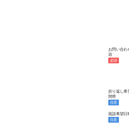
お問い合わ
容
必須
折り返し希
間帯
任意
面談希望日
任意