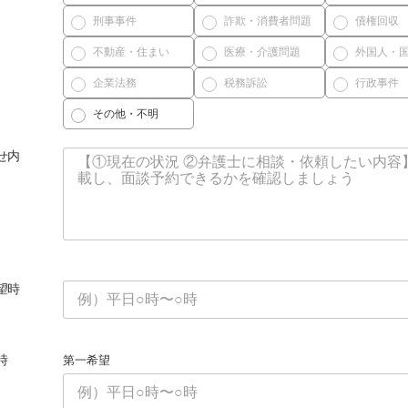
刑事事件
詐欺・消費者問題
債権回収
不動産・住まい
医療・介護問題
外国人・
企業法務
税務訴訟
行政事件
その他・不明
せ内
望時
時
第一希望