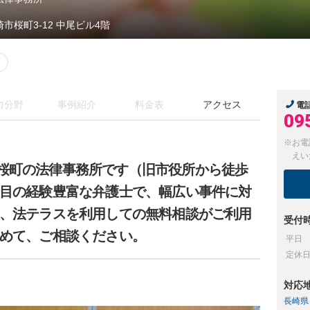
崎市桜町3-12 中尾ビル4階
力分野
事例紹介
料金表
アクセス
電
09
※お電
えい
桜町の法律事務所です（旧市役所から徒歩
年目の経験豊富な弁護士で、幅広い事件に対
は、法テラスを利用しての無料相談がご利用
受付
含めて、ご相談ください。
平日
定休
対応
長崎県