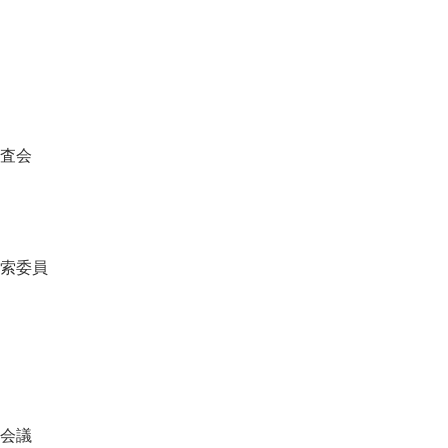
査会
索委員
会議