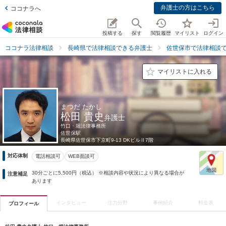
弁護士の方はこちら
ココナラへ
投稿する
探す
閲覧履歴
マイリスト
ログイン
ココナラ法律相談
長崎県で法律相談できる弁護士
佐世保市で法律相談
マイリストに入れる
まつだ たかし
松田 貴史
弁護士
竹口・堀法律事務所
佐世保駅
長崎県
佐世保市下京町9-13 DKビルⅡ7階
対応体制
電話相談可
WEB面談可
30分ごとに5,500円（税込） ※相談内容や状況により異なる場合が
注意補足
あります
インタビュー
注力分野
事例紹介
料金表
プロフィール