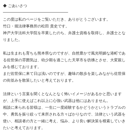
◆ ごあいさつ
━━━━━━━━━━━━━━━━━
この度は私のページをご覧いただき、ありがとうございます。
竹口・堀法律事務所の松田 貴史です。
神戸大学法科大学院を卒業したのち、弁護士資格を取得し、弁護士とな
りました。
私は生まれも育ちも熊本県なのですが、自然豊かで風光明媚な港町であ
る佐世保の雰囲気は、幼少期を過ごした天草市を彷彿とさせ、大変親し
みを感じております。
まだ佐世保に来て日は浅いのですが、趣味の散歩を楽しみながら佐世保
の街並みを散策したいと考えております。
法律という言葉を聞くとなんとなく怖いイメージがあるかと思います
が、上手に使えばこれ以上に心強い武器は他にはありません。
相談に来られる皆様は、一生に一度経験するかどうかというトラブルの
中、勇気を振り絞って来所される方々ばかりなので、法律という武器を
使い、相談者の方と一緒に考え、悩み、より良い解決策を模索していき
たいと考えております。