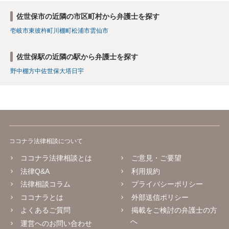
佐世保市の近隣の市区町村から弁護士を探す
壱岐市
東彼杵町
川棚町
松浦市
雲仙市
佐世保駅の近隣の駅から弁護士を探す
野中
棚方
中佐世保
大塔
日宇
ココナラ法律相談について
ココナラ法律相談とは
ご意見・ご要望
法律Q&A
利用規約
法律相談コラム
プライバシーポリシー
ココナラとは
外部送信ポリシー
よくあるご質問
掲載をご検討の弁護士の方
へ
運営へのお問い合わせ