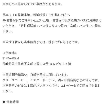
※京町バス停からすぐに事務所があります。
電車（ＪＲ長崎本線、松浦鉄道）でお越しの方へ
JR佐世保駅でご降車いただいた後、佐世保市役所経由のバスにお乗換え
いただき、「佐世保駅前」バス停より２つ目の「京町」バス停でご降車
下さい。
※佐世保駅から当事務所までは、徒歩で約7分ほどです。
＜所在地＞
〒 857-0054
長崎県佐世保市下京町９番１３号 ＤＫビルⅡ７階
※国道35号線沿い、京町交差点に面しています。
タリーズコーヒー、ミスタードーナツ、四ヶ町商店街などの近くです。
※事務所のビルは１階がパン屋さんです。エレベータで７階までお越し
下さい。
◆ 営業時間