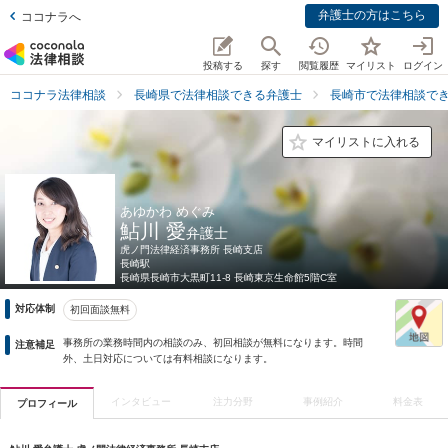
弁護士の方はこちら
ココナラへ
投稿する
探す
閲覧履歴
マイリスト
ログイン
ココナラ法律相談
長崎県で法律相談できる弁護士
長崎市で法律相談で
マイリストに入れる
あゆかわ めぐみ
鮎川 愛
弁護士
虎ノ門法律経済事務所 長崎支店
長崎駅
長崎県
長崎市大黒町11-8 長崎東京生命館5階C室
対応体制
初回面談無料
事務所の業務時間内の相談のみ、初回相談が無料になります。時間
注意補足
外、土日対応については有料相談になります。
インタビュー
注力分野
事例紹介
料金表
プロフィール