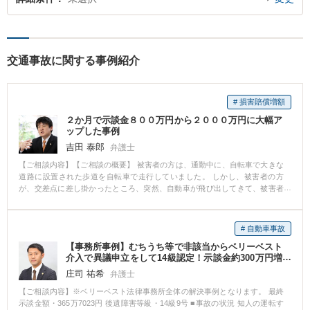
交通事故に関する事例紹介
# 損害賠償増額
２か月で示談金８００万円から２０００万円に大幅ア
ップした事例
吉田 泰郎
弁護士
【ご相談内容】【ご相談の概要】 被害者の方は、通勤中に、自転車で大きな
道路に設置された歩道を自転車で走行していました。 しかし、被害者の方
が、交差点に差し掛かったところ、突然、自動車が飛び出してきて、被害者
の方は、はねられてしまいました。 被害者の方は、交通事故により、手術が
必要なほどのけがを負い、通院終了後には、後遺障害等級１１級の後遺障害
が残ることになりました。 被害者の方は、治療を終了し、交通事故の後遺障
# 自動車事故
害の等級認定を受けた後、保険会社から示談案を示されました。 「これでい
【事務所事例】むちうち等で非該当からベリーベスト
いのですか？」 と、保険会社の担当の方に質問をしましたが、保険会社の方
介入で異議申立をして14級認定！示談金約300万円増
は 「こんなもんです」 「みなさん、これでやっています」 という、ほとんど
額！
何の説明にもなっていない説明しかしてくれませんでした。 被害者の方は、
庄司 祐希
弁護士
正しいと思える示談の金額であれば、とくに争おうという気持ちはなかった
【ご相談内容】※ベリーベスト法律事務所全体の解決事例となります。 最終
のですが、そういう説明では納得できなかったので、弁護士に相談すること
示談金額・365万7023円 後遺障害等級・14級9号 ■事故の状況 知人の運転す
にしました。 【弁護士の対応】 弁護士が、保険会社が出してきた示談案を確