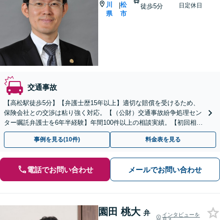
川
松
|
日定休日
徒歩5分
県
市
交通事故
【高松駅徒歩5分】【弁護士歴15年以上】適切な賠償を受けるため、
保険会社との交渉は粘り強く対応。【（公財）交通事故紛争処理セン
ター嘱託弁護士を6年半経験】年間100件以上の相談実績。【初回相談
無料】【夜間／休日にも対応】【駐車場あり】
事例を見る(10件)
料金表を見る
電話でお問い合わせ
メールでお問い合わせ
園田 桃大
弁
インタビューを