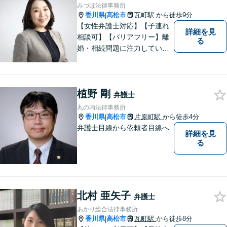
など幅広く対応。即日対応も
みづほ法律事務所
可能。まずはお気軽にご相談
香川県
高松市
瓦町駅
から徒歩9分
|
ください。
【女性弁護士対応】【子連れ
詳細を見
相談可】【バリアフリー】離
る
婚・相続問題に注力していま
す。女性弁護士をお探しの方
はお問い合わせください。
植野 剛
弁護士
丸の内法律事務所
香川県
高松市
片原町駅
から徒歩4分
|
弁護士目線から依頼者目線へ
詳細を見
る
北村 亜矢子
弁護士
あかり総合法律事務所
香川県
高松市
瓦町駅
から徒歩8分
|