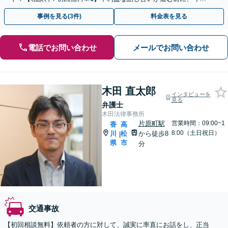
ぐ相談！
事例を見る(3件)
料金表を見る
電話でお問い合わせ
メールでお問い合わせ
木田 直太郎
インタビューを
見る
弁護士
木田法律事務所
片原町駅
営業時間：09:00~1
香
高
8:00（土日祝日）
川
松
から徒歩8
|
県
市
分
交通事故
【初回相談無料】依頼者の方に対して、誠実に率直にお話をし、正当