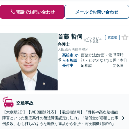
電話でお問い合わせ
メールでお問い合わせ
首藤 哲伺
東京都
インタビュ
ーを見る
弁護士
大田総合法律事務所
営業時
高松市
か
面談方法(対面・電
らも相談
話・ビデオなど)は
間：本日
受付中
応相談
定休日
交通事故
【大森駅2分】【WEB面談対応】【電話相談可】「骨折や高次脳機能
障害といった重症案件の後遺障害認定に注力」「賠償金が増額した事
例多数」むち打ちのような軽微な事故から骨折・高次脳機能障害など