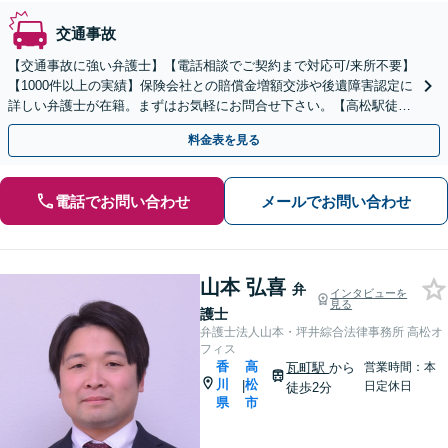
交通事故
【交通事故に強い弁護士】【電話相談でご契約まで対応可/来所不要】
【1000件以上の実績】保険会社との賠償金増額交渉や後遺障害認定に
詳しい弁護士が在籍。まずはお気軽にお問合せ下さい。【高松駅徒歩
6分】
料金表を見る
電話でお問い合わせ
メールでお問い合わせ
山本 弘喜
弁
インタビューを
見る
護士
弁護士法人山本・坪井綜合法律事務所 高松オ
フィス
香
高
瓦町駅
から
営業時間：本
川
松
|
日定休日
徒歩2分
県
市