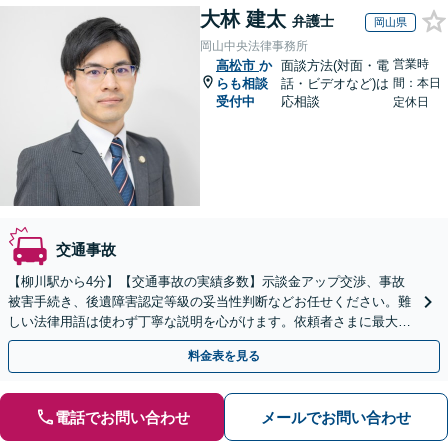
大林 建太
弁護士
岡山県
岡山中央法律事務所
営業時
高松市
か
面談方法(対面・電
らも相談
話・ビデオなど)は
間：本日
受付中
応相談
定休日
交通事故
【柳川駅から4分】【交通事故の実績多数】示談金アップ交渉、事故
被害手続き、後遺障害認定等級の妥当性判断などお任せください。難
しい法律用語は使わず丁寧な説明を心がけます。依頼者さまに最大限
ご納得いただける解決策を提案します。【子連れ相談可】
料金表を見る
電話でお問い合わせ
メールでお問い合わせ