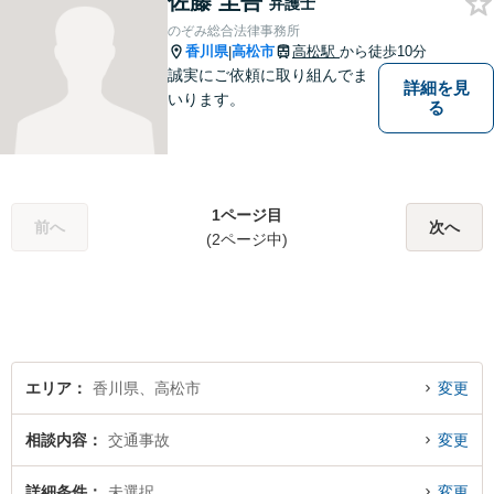
佐藤 圭吾
弁護士
のぞみ総合法律事務所
香川県
高松市
高松駅
から徒歩10分
|
誠実にご依頼に取り組んでま
詳細を見
いります。
る
1ページ目
前へ
次へ
(2ページ中)
エリア
香川県、高松市
変更
相談内容
交通事故
変更
詳細条件
未選択
変更