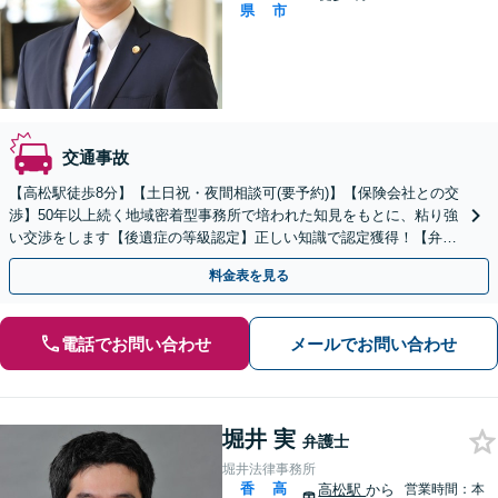
県
市
交通事故
【高松駅徒歩8分】【土日祝・夜間相談可(要予約)】【保険会社との交
渉】50年以上続く地域密着型事務所で培われた知見をもとに、粘り強
い交渉をします【後遺症の等級認定】正しい知識で認定獲得！【弁護
士費用特約】迅速対応で結果が変わるので早期相談を
料金表を見る
電話でお問い合わせ
メールでお問い合わせ
堀井 実
弁護士
堀井法律事務所
香
高
高松駅
から
営業時間：本