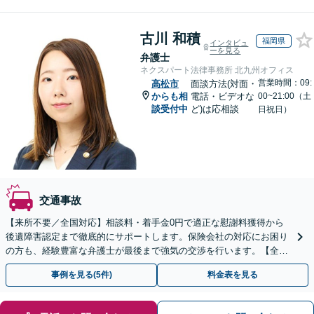
古川 和積
福岡県
インタビュ
ーを見る
弁護士
ネクスパート法律事務所 北九州オフィス
営業時間：09:
高松市
面談方法(対面・
からも相
電話・ビデオな
00~21:00（土
談受付中
ど)は応相談
日祝日）
交通事故
【来所不要／全国対応】相談料・着手金0円で適正な慰謝料獲得から
後遺障害認定まで徹底的にサポートします。保険会社の対応にお困り
の方も、経験豊富な弁護士が最後まで強気の交渉を行います。【全国
13拠点】お気軽にご相談ください。
事例を見る(5件)
料金表を見る