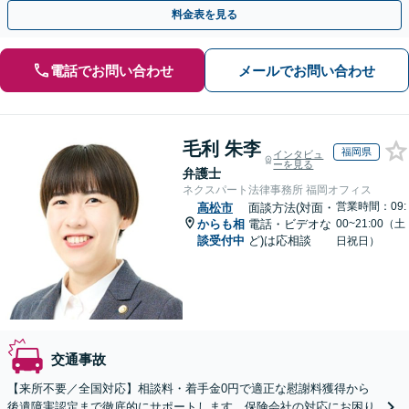
の重症事故まで、事故の規模に関わらず対応いたします
料金表を見る
電話でお問い合わせ
メールでお問い合わせ
毛利 朱李
福岡県
インタビュ
ーを見る
弁護士
ネクスパート法律事務所 福岡オフィス
営業時間：09:
高松市
面談方法(対面・
からも相
電話・ビデオな
00~21:00（土
談受付中
ど)は応相談
日祝日）
交通事故
【来所不要／全国対応】相談料・着手金0円で適正な慰謝料獲得から
後遺障害認定まで徹底的にサポートします。保険会社の対応にお困り