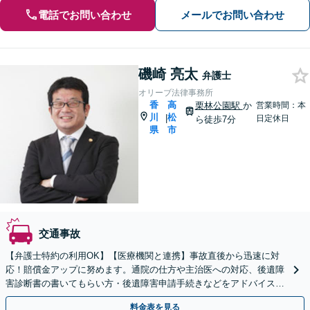
電話でお問い合わせ
メールでお問い合わせ
磯崎 亮太
弁護士
オリーブ法律事務所
香
高
栗林公園駅
か
営業時間：本
川
松
|
日定休日
ら徒歩7分
県
市
交通事故
【弁護士特約の利用OK】【医療機関と連携】事故直後から迅速に対
応！賠償金アップに努めます。通院の仕方や主治医への対応、後遺障
害診断書の書いてもらい方・後遺障害申請手続きなどをアドバイスい
たします【電話・LINE・Web面談可】【駐車場あり】
料金表を見る