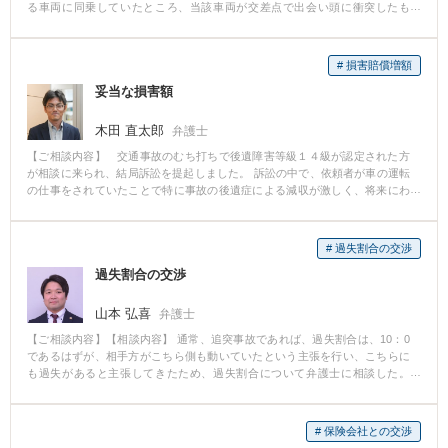
る車両に同乗していたところ、当該車両が交差点で出会い頭に衝突したも
認したところ、保険会社の示談書には、さまざまな問題点があることがわか
の。 傷病名：頚椎捻挫、胸椎捻挫、腰椎挫傷 ■ご依頼内容 Hさんは、事故か
ってきました。 ◇ここがポイント◇ ・傷害慰謝料が少ない！ 傷害慰謝
ら5カ月間通院したところで相手方保険会社からの治療費の支払いを打ち切ら
料は８０万円で提示されました。しかしこの額は、弁護士基準の半分以下で
れ、約60万円の示談金の提示を受けたところで、相談に来られました。 ■ベ
す。入院期間やお怪我の程度などを勘案し、弁護士は 「傷害慰謝料は１９０
# 損害賠償増額
リーベスト法律事務所の対応とその結果 Hさんは、治療費の打ち切り後も通
万円請求するべきだ」 と考えました。 ・後遺障害の逸失利益が少ない！ ※逸
妥当な損害額
院を続けており、症状が残存していたことから、後遺障害の申請をしました
失利益とは、「将来の休業損害」だと考えてください。後遺障害によって将
が自賠責保険からは非該当の認定を受けました。 その後、非該当であること
来の収入が減少してしまう部分についての賠償です。 逸失利益は５００万円
を前提に、示談交渉を行いましたが、相手方保険会社は、Hさんの納得のいく
木田 直太郎
と提案されました。しかし、弁護士の目はごまかされません。保険会社が
弁護士
金額を提示することはなく、交渉は合意に至りませんでした。 ベリーベスト
「保険会社にとって有利な計算方法」をとっているのではないか、と疑った
【ご相談内容】 交通事故のむち打ちで後遺障害等級１４級が認定された方
法律事務所では、示談金額を上げるためには、非該当とされた後遺障害の認
のです。 弁護士が調査してみたところ、やはり、保険会社は、ウソだとまで
が相談に来られ、結局訴訟を提起しました。 訴訟の中で、依頼者が車の運転
定に対して異議申立をするしかないと判断し、異議申立をすることになりま
はいえないものの、法律的には正しくない計算方法で提案していたのです。
の仕事をされていたことで特に事故の後遺症による減収が激しく、将来にわ
した。その際、医師に対しては、診断書に通院状況についての追記を依頼
特に、収入の算定について適切でないことで、逸失利益の額が不当に低いと
たってもその損害が続くことを立証して、一般的な労働能力喪失期間よりも
し、また、カルテを取り付けるなどしてHさんの治療状況、症状経過の立証活
判明しました。被害者の方の実際の収入は、女性の全年齢平均賃金よりもか
長い期間を前提に計算した金額で和解することができました。 どのような
動を行いました。その結果、異議申立が認められ、頚部痛について14級9号の
なり多くの収入があったため、この点を考慮する必要がありました。 一方
判断をされるか、見通しのつかない事件で、極力証拠を集めて裁判官を説得
認定を受けることができました。 14級9号の認定を受けることができたた
# 過失割合の交渉
で、裁判にするのかどうか、という点は弁護士も悩みところがありました。
できた事件として印象に残っています。
め、賠償額は大幅に上昇し、約365万円で示談が成立する結果となりました。
裁判よりは交渉の方がより短期間で、かつ納得の行く結果を出せる可能性が
過失割合の交渉
あると考えたからです。 結局、交渉期間、２か月ほどで、被害者の方の満足
のいく結果を出すことができました。 弁護士が交渉した結果、示談金を８０
山本 弘喜
弁護士
０万円から２０００万円に、＋１２００万円アップすることができました。
（２０００万円は、その時点で保険会社が支払っていた既払金をのぞいた最
【ご相談内容】【相談内容】 通常、追突事故であれば、過失割合は、10：0
終支払金額です） 【コメント】 弁護士が受任してから、約２か月という短い
であるはずが、相手方がこちら側も動いていたという主張を行い、こちらに
期間で、１２００万円の賠償金額の増額ができたことは、成功と言ってよい
も過失があると主張してきたため、過失割合について弁護士に相談した。
と思います。 今回の解決のポイントは、弁護士が保険会社の提案してきた逸
【弁護士のコメント】 ドライブレコーダーの画像や実況見分調書を根拠に相
失利益のカラクリを見抜いたことです。 最初の段階では、保険会社は、被害
手方保険会社と交渉を行い、過失割合について10：0の割合にて、示談を行い
者の方の実際の収入を把握していなかったため、最初の示談提案は、かなり
解決した。
# 保険会社との交渉
低い金額でした。 つまり、保険会社は、少々、手抜きをして示談の提案をし