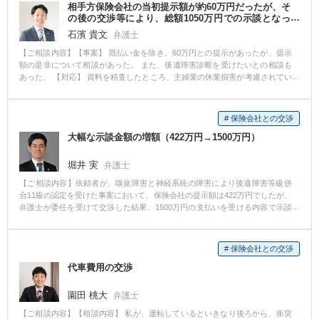
てきたということです。 このように、有名な保険会社であっても、現場の担
相手方保険会社の当初提示額が約60万円だったが、そ
当者は手抜きをして事実を確認せずに示談の提案をしてくることは往々にし
の後の交渉等により、総額1050万円での示談となっ
てあります。 くれぐれも、安易に保険会社を信用してはいけない、というこ
た事案。
石濱 貴文
弁護士
とを心してください。
【ご相談内容】【事案】 既払い金を除き、60万円との提示があったが、提示
額の是非について相談があった。 また、後遺障害診断を受けたいとの相談も
あった。 【対応】 資料を精査したところ、主婦業の休業損害が考慮されてい
ないなど、傷害部分だけでかなりの増額が見込めたことから、交渉を行った
結果、傷害部分のみで約200万円まで増額した。 また、後遺障害等級認定が
おりたことから、後遺傷害部分についても交渉を行ったところ、後遺障害部
# 保険会社との交渉
分につき、850万円の賠償となり、総額約1050万円の賠償額での示談となっ
大幅な示談金額の増額（422万円→1500万円）
た。 【解説】 弁護士への相談がなければ、60万円という提示金額の是非につ
いて判断できず、適正額とはほど遠い示談となっていたかと思われます。 本
件において高額賠償に至ったのは、後遺障害等級認定が下りたことが主な理
堀井 実
弁護士
由ですが、家事従事者の休業損害(主婦休損)についても重要なポイントです。
【ご相談内容】依頼者が、嗅覚障害と神経系統の障害により後遺障害等級併
家事従事者の休業損害(主婦業に支障が出たことによる休業損害)については、
合11級の認定を受けた事案において、保険会社の提示額は422万円でしたが、
主婦業に賃金が発生しないことから、一般の方にとってはなじみのない話で
弁護士が委任を受けて交渉した結果、1500万円の支払いを受ける内容で示談
あり、弁護士に相談しないとわからない話かと思いますし、事案によって
することができました。
は、高額の休業損害が発生するケースもあります。 弁護士への相談が必要で
あることを示す一例と思います。
# 保険会社との交渉
代車費用の交渉
園田 桃大
弁護士
【ご相談内容】【相談内容】 私が、運転しているといきなり後ろから、衝突