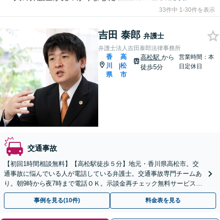
33件中 1-30件を表示
吉田 泰郎
弁護士
弁護士法人吉田泰郎法律事務所
香
高
高松駅
から
営業時間：本
川
松
|
日定休日
徒歩5分
県
市
交通事故
【初回1時間相談無料】【高松駅徒歩５分】地元・香川県高松市。交
通事故に悩んでいる人が電話している弁護士。交通事故専門チームあ
り。朝9時から夜7時まで電話ＯＫ。示談金再チェック無料サービスあ
り。後遺障害の認定手続き対応。話しやすい弁護士。
事例を見る(10件)
料金表を見る