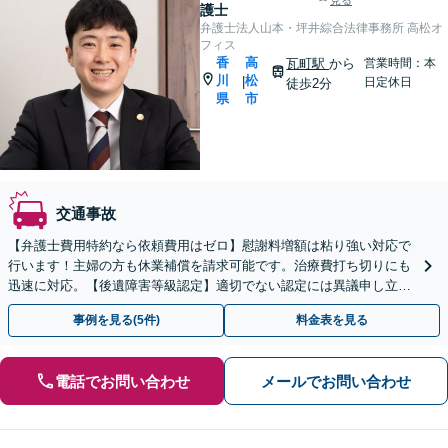
見る
護士
弁護士法人山本・坪井綜合法律事務所 高松オ
フィス
香
高
瓦町駅
から
営業時間：本
川
松
|
日定休日
徒歩2分
県
市
交通事故
【弁護士費用特約なら依頼費用はゼロ】慰謝料増額は粘り強い対応で
行います！主婦の方も休業補償を請求可能です。治療費打ち切りにも
迅速に対応。【後遺障害等級認定】適切でない認定には異議申し立て
を！【瓦町駅徒歩2分】
事例を見る(5件)
料金表を見る
電話でお問い合わせ
メールでお問い合わせ