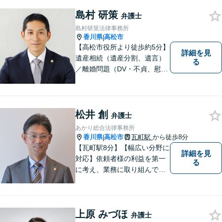
い。
島村 研策
弁護士
島村研策法律事務所
香川県
高松市
|
【高松市役所より徒歩約5分】
詳細を見
遺産相続（遺産分割、遺言）
る
／離婚問題（DV・不貞、慰謝
料、財産分与）／不動産／刑
事弁護など取扱い。満足度の
高いリーガルサービスをご提
供します。
松井 創
弁護士
あかり総合法律事務所
香川県
高松市
瓦町駅
から徒歩8分
|
【瓦町駅8分】【幅広い分野に
詳細を見
対応】依頼者様の利益を第一
る
に考え、業務に取り組んでお
ります。秘密厳守、親身な相
談、最適な解決策をご提案い
たします。離婚・借金・刑事
上原 みづほ
事件・交通事故・不動産問題
弁護士