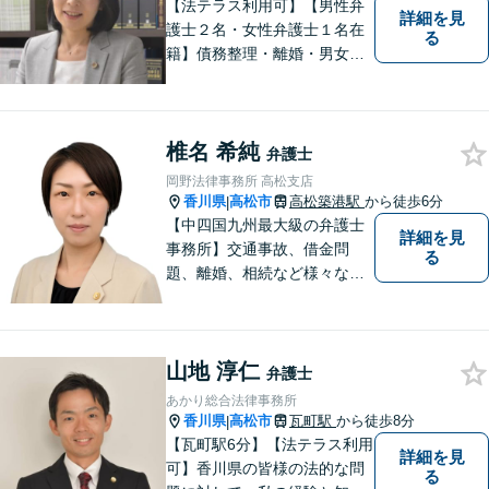
【法テラス利用可】【男性弁
詳細を見
護士２名・女性弁護士１名在
る
籍】債務整理・離婚・男女問
題・相続・労働問題・企業法
務・犯罪被害者支援に注力。
丁寧な対応とわかりやすい説
椎名 希純
明を心がけています。早期解
弁護士
決のため、まずはお気軽にご
岡野法律事務所 高松支店
相談ください。
香川県
高松市
高松築港駅
から徒歩6分
|
【中四国九州最大級の弁護士
詳細を見
事務所】交通事故、借金問
る
題、離婚、相続など様々な問
題について、「何度でも無
料」の相談を行っています！
まずはお気軽にご相談くださ
山地 淳仁
い！
弁護士
あかり総合法律事務所
香川県
高松市
瓦町駅
から徒歩8分
|
【瓦町駅6分】【法テラス利用
詳細を見
可】香川県の皆様の法的な問
る