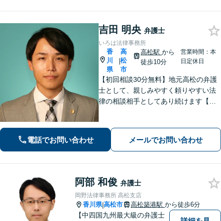
【個室完備】【瓦町駅10分】
吉田 明央
弁護士
いろは法律事務所
香
高
高松駅
から
営業時間：本
川
松
|
日定休日
徒歩10分
県
市
【初回相談30分無料】地元高松の弁護
士として、親しみやすく頼りやすい法
律の相談相手としてあり続けます【相
続問題】他士業とスムーズに連携し、
納得できる解決の実現を目指します
【離婚問題】不貞慰謝料の請求する側
電話でお問い合わせ
メールでお問い合わせ
／された側、双方に対応【弁護士歴10
年以上】
阿部 和俊
弁護士
岡野法律事務所 高松支店
香川県
高松市
高松築港駅
から徒歩6分
|
【中四国九州最大級の弁護士
詳細を見