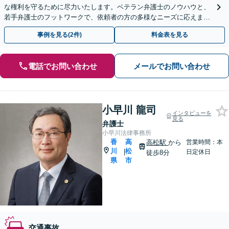
な権利を守るために尽力いたします。ベテラン弁護士のノウハウと、
若手弁護士のフットワークで、依頼者の方の多様なニーズに応えま
す。
事例を見る(2件)
料金表を見る
電話でお問い合わせ
メールでお問い合わせ
小早川 龍司
インタビューを
見る
弁護士
小早川法律事務所
香
高
高松駅
から
営業時間：本
川
松
|
日定休日
徒歩8分
県
市
交通事故