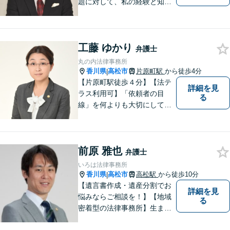
題に対して、私の経験と知識
を活かし、最善の解決策をご
提案いたします。どんなお悩
みでもお気軽にご相談くださ
工藤 ゆかり
い。少しでもお役に立てるよ
弁護士
う全力でサポートいたしま
丸の内法律事務所
す。
香川県
高松市
片原町駅
から徒歩4分
|
【片原町駅徒歩４分】【法テ
詳細を見
ラス利用可】「依頼者の目
る
線」を何よりも大切にしてい
きたいと考えています。依頼
者の目線に立って、依頼者に
寄り添い、依頼者に納得して
前原 雅也
頂ける事件解決を目指して参
弁護士
ります。【当日／夜間／休日
いろは法律事務所
対応可】お気軽にご相談くだ
香川県
高松市
高松駅
から徒歩10分
|
さい。
【遺言書作成・遺産分割でお
詳細を見
悩みならご相談を！】【地域
る
密着型の法律事務所】生まれ
育った香川県・高松市で、法