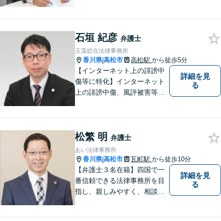
後見関係・任意後見契約、家
族信託契約、離婚問題などの
家事関係の事件を中心に取り
石垣 紀彦
扱うほか、一般民事事件も取
弁護士
り扱っております。
玉藻総合法律事務所
香川県
高松市
高松駅
から徒歩5分
|
【インターネット上の誹謗中
詳細を見
傷等に特化】インターネット
る
上の誹謗中傷、風評被害等に
悩んでいる方はご相談くださ
い。依頼者様のお話しをよく
伺い、投稿の削除や発信者情
松繁 明
報開示等、最善の解決方法を
弁護士
ご提案いたします。
あい法律事務所
香川県
高松市
瓦町駅
から徒歩10分
|
【弁護士３名在籍】四国で一
詳細を見
番信頼できる法律事務所を目
る
指し、親しみやすく、相談し
やすい環境を整えておりま
す。お気軽にご相談くださ