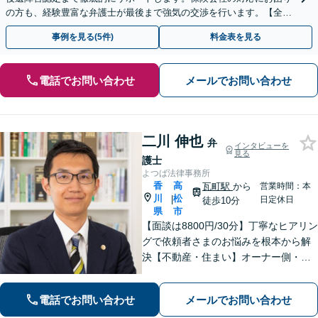
の方も、経験豊富な弁護士が最後まで強気の交渉を行います。【全国
13拠点】お気軽にご相談ください。
事例を見る(5件)
料金表を見る
電話でお問い合わせ
メールでお問い合わせ
二川 伸也
弁
インタビューを
見る
護士
よつば法律事務所
香
高
瓦町駅
から
営業時間：本
川
松
|
日定休日
徒歩10分
県
市
【面談は8800円/30分】丁寧なヒアリン
グで依頼者さまのお悩みを根本から解
決【不動産・住まい】オーナー側・借
主側どちらの対応も可能です【相続・
遺言】他士業との連携でスピーディー
電話でお問い合わせ
メールでお問い合わせ
に解決します【夜間・休日相談可】