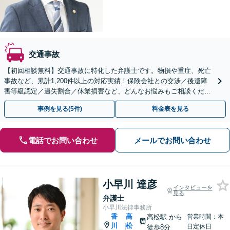
交通事故
【初回相談無料】交通事故に特化した弁護士です。物損や重症、死亡
事故など、累計1,200件以上の対応実績！保険会社との交渉／後遺障
害等級認定／過失割合／休業損害など、どんなお悩みもご相談くださ
い【夜間・休日面談可】【完全個室】【片原町駅5分】
事例を見る(5件)
料金表を見る
電話でお問い合わせ
メールでお問い合わせ
小早川 達彦
インタビューを
見る
弁護士
小早川法律事務所
香
高
高松駅
から
営業時間：本
川
松
|
日定休日
徒歩8分