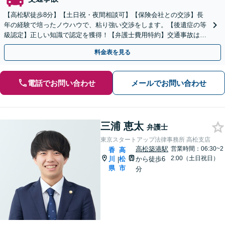
【高松駅徒歩8分】【土日祝・夜間相談可】【保険会社との交渉】長
年の経験で培ったノウハウで、粘り強い交渉をします。【後遺症の等
級認定】正しい知識で認定を獲得！【弁護士費用特約】交通事故は迅
速対応で結果が変わるので、お早めにご相談ください
料金表を見る
電話でお問い合わせ
メールでお問い合わせ
三浦 恵太
弁護士
東京スタートアップ法律事務所 高松支店
高松築港駅
営業時間：06:30~2
香
高
2:00（土日祝日）
川
松
から徒歩6
|
県
市
分