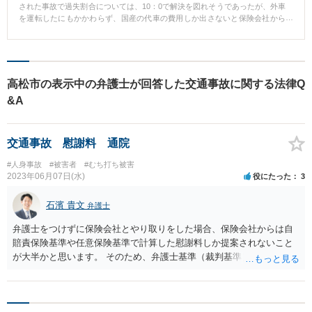
された事故で過失割合については、10：0で解決を図れそうであったが、外車
を運転したにもかかわらず、国産の代車の費用しか出さないと保険会社から
一方的に言われ、また、代車費用も1週間しか出さないため至急修理するよう
にといってきたため、弁護士に相談した。 【弁護士のコメント】 原則とし
て、代車については、同車種の同クラスの費用は保証されるものであり、ま
た、代車費用についても不相当に長い場合を除き、修理に必要な期間は支払
いをうけることができるものであるから、相手方から保険会社と交渉を行
高松市の表示中の弁護士が回答した交通事故に関する法律Q
い、外車相当の代車費用及び修理期間満了までの代車費用について、負担す
&A
る約束の合意を取り付けえた。
交通事故 慰謝料 通院
#人身事故
#被害者
#むち打ち被害
2023年06月07日(水)
役にたった
3
石濱 貴文
弁護士
弁護士をつけずに保険会社とやり取りをした場合、保険会社からは自
賠責保険基準や任意保険基準で計算した慰謝料しか提案されないこと
が大半かと思います。 そのため、弁護士基準（裁判基準）の慰謝料で
話をするためには、弁護士に依頼されるのがよろしいかと思います。
また、１２０万円というのは、あくまで自賠責保険の基準ですので、
病院代と慰謝料額を合わせて１２０万円を超える金額となった場合に