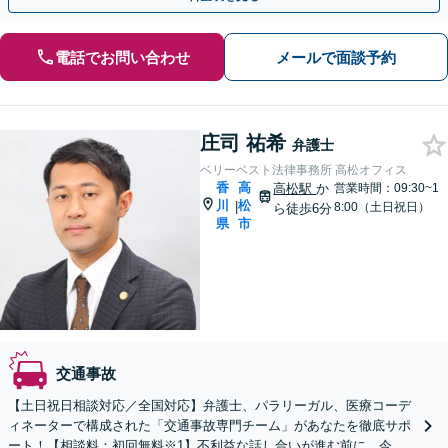
電話でお問い合わせ
メールで面談予約
庄司 祐希
弁護士
ベリーベスト法律事務所 高松オフィス
香
高
高松駅
か
営業時間：09:30~1
川
松
|
8:00（土日祝日）
ら徒歩6分
県
市
交通事故
【土日祝日相談対応／全国対応】弁護士、パラリーガル、医療コーデ
ィネーターで構成された「交通事故専門チーム」があなたを徹底サポ
ート！【相談料：初回無料※1】不利益な話し合いが進む前に、今す