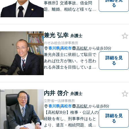
事務所】交通事故、借金問
る
題、離婚、相続など様々な問
題について、「何度でも無
料」の相談を行っています！
まずはお気軽にご相談くださ
兼光 弘幸
い！
弁護士
のぞみ総合法律事務所
香川県
高松市
高松駅
から徒歩10分
|
兼光弁護士に依頼して駄目で
詳細を見
あれば仕方が無い。そう思わ
る
れる弁護士を目指していま
す。
内井 啓介
弁護士
立野省一法律事務所
香川県
高松市
高松駅
から徒歩8分
|
【高松駅8分】検事・公証人の
詳細を見
経験を有し、刑事事件はもと
る
より、遺言・相続問題、成年