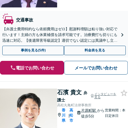
交通事故
【弁護士費用特約なら依頼費用はゼロ】慰謝料増額は粘り強い対応で
行います！主婦の方も休業補償を請求可能です。治療費打ち切りにも
迅速に対応。【後遺障害等級認定】適切でない認定には異議申し立て
を！【瓦町駅徒歩2分】
事例を見る(5件)
料金表を見る
電話でお問い合わせ
メールでお問い合わせ
石濱 貴文
弁
インタビューを
見る
護士
高松丸亀町法律事務所
香
高
片原町駅
から
営業時間：本
川
松
|
日定休日
徒歩5分
県
市