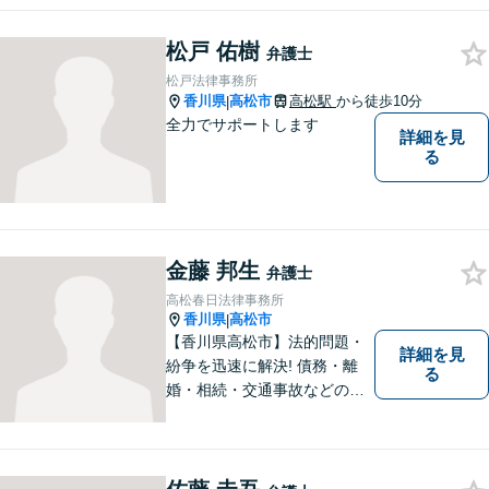
律問題にお悩みの方々の心強
い味方として、日々法律業務
松戸 佑樹
に取り組んでいます。相談・
弁護士
依頼しやすい環境づくりを徹
松戸法律事務所
底しています！【ZOOM面談
香川県
高松市
高松駅
から徒歩10分
|
対応可】
全力でサポートします
詳細を見
る
金藤 邦生
弁護士
高松春日法律事務所
香川県
高松市
|
【香川県高松市】法的問題・
詳細を見
紛争を迅速に解決! 債務・離
る
婚・相続・交通事故などの問
題でお困り方はぜひ一度ご相
談ください。