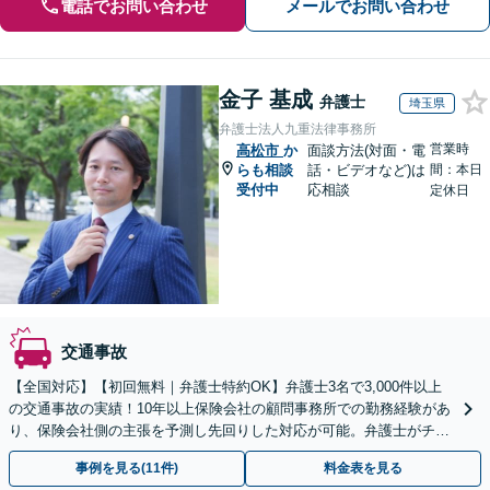
電話でお問い合わせ
メールでお問い合わせ
金子 基成
弁護士
埼玉県
弁護士法人九重法律事務所
営業時
高松市
か
面談方法(対面・電
らも相談
話・ビデオなど)は
間：本日
受付中
応相談
定休日
交通事故
【全国対応】【初回無料｜弁護士特約OK】弁護士3名で3,000件以上
の交通事故の実績！10年以上保険会社の顧問事務所での勤務経験があ
り、保険会社側の主張を予測し先回りした対応が可能。弁護士がチー
ムとなり示談交渉、休業損害、後遺障害等に対応。
事例を見る(11件)
料金表を見る