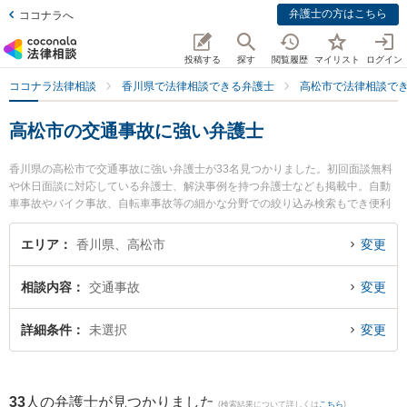
弁護士の方はこちら
ココナラへ
投稿する
探す
閲覧履歴
マイリスト
ログイン
ココナラ法律相談
香川県で法律相談できる弁護士
高松市で法律相談で
高松市の交通事故に強い弁護士
香川県の高松市で交通事故に強い弁護士が33名見つかりました。初回面談無料
や休日面談に対応している弁護士、解決事例を持つ弁護士なども掲載中。自動
車事故やバイク事故、自転車事故等の細かな分野での絞り込み検索もでき便利
です。特に弁護士法人吉田泰郎法律事務所の吉田 泰郎弁護士やオリーブ法律事
務所の磯崎 亮太弁護士、ベリーベスト法律事務所 高松オフィスの庄司 祐希弁
エリア
香川県、高松市
変更
護士のプロフィール情報や弁護士費用、強みなどが注目されています。『高松
市で土日や夜間に発生した交通事故のトラブルを今すぐに弁護士に相談した
相談内容
交通事故
変更
い』『交通事故のトラブル解決の実績豊富な近くの弁護士を検索したい』『初
回相談無料で交通事故を法律相談できる高松市内の弁護士に相談予約したい』
などでお困りの相談者さんにおすすめです。
詳細条件
未選択
変更
33
人の弁護士が見つかりました
(検索結果について詳しくは
こちら
)