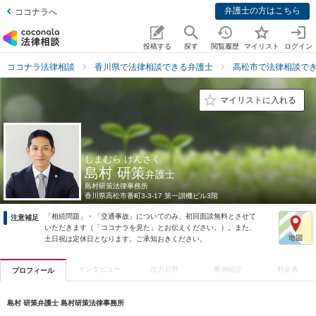
弁護士の方はこちら
ココナラへ
投稿する
探す
閲覧履歴
マイリスト
ログイン
ココナラ法律相談
香川県で法律相談できる弁護士
高松市で法律相談で
マイリストに入れる
しまむら けんさく
島村 研策
弁護士
島村研策法律事務所
香川県
高松市番町3-3-17 第一讃機ビル3階
「相続問題」・「交通事故」についてのみ、初回面談無料とさせて
注意補足
いただきます（「ココナラを見た」とお伝えください。）。また、
土日祝は定休日となります。ご承知おきください。
インタビュー
注力分野
事例紹介
料金表
プロフィール
島村 研策弁護士 島村研策法律事務所