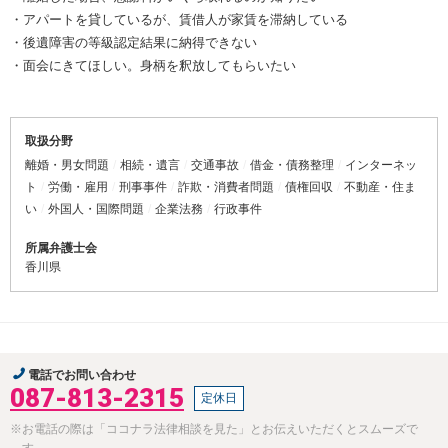
・アパートを貸しているが、賃借人が家賃を滞納している
・後遺障害の等級認定結果に納得できない
・面会にきてほしい。身柄を釈放してもらいたい
取扱分野
離婚・男女問題
相続・遺言
交通事故
借金・債務整理
インターネッ
ト
労働・雇用
刑事事件
詐欺・消費者問題
債権回収
不動産・住ま
い
外国人・国際問題
企業法務
行政事件
所属弁護士会
香川県
電話でお問い合わせ
087-813-2315
定休日
※お電話の際は「ココナラ法律相談を見た」とお伝えいただくとスムーズで