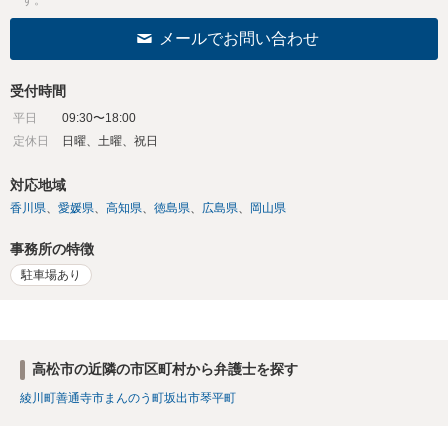
す。
メールでお問い合わせ
受付時間
平日
09:30〜18:00
定休日
日曜、土曜、祝日
対応地域
香川県
愛媛県
高知県
徳島県
広島県
岡山県
事務所の特徴
駐車場あり
高松市の近隣の市区町村から弁護士を探す
綾川町
善通寺市
まんのう町
坂出市
琴平町