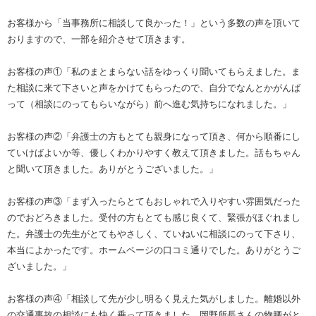
お客様から「当事務所に相談して良かった！」という多数の声を頂いて
おりますので、一部を紹介させて頂きます。
お客様の声①「私のまとまらない話をゆっくり聞いてもらえました。ま
た相談に来て下さいと声をかけてもらったので、自分でなんとかがんば
って（相談にのってもらいながら）前へ進む気持ちになれました。」
お客様の声②「弁護士の方もとても親身になって頂き、何から順番にし
ていけばよいか等、優しくわかりやすく教えて頂きました。話もちゃん
と聞いて頂きました。ありがとうございました。」
お客様の声③「まず入ったらとてもおしゃれで入りやすい雰囲気だった
のでおどろきました。受付の方もとても感じ良くて、緊張がほぐれまし
た。弁護士の先生がとてもやさしく、ていねいに相談にのって下さり、
本当によかったです。ホームページの口コミ通りでした。ありがとうご
ざいました。」
お客様の声④「相談して先が少し明るく見えた気がしました。離婚以外
の交通事故の相談にも快く乗って頂きました。岡野所長さんの物腰がと