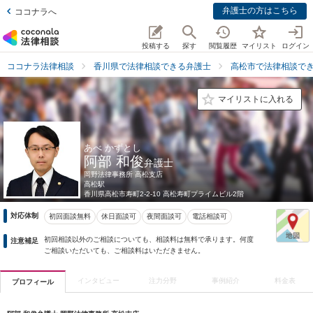
弁護士の方はこちら
ココナラへ
投稿する
探す
閲覧履歴
マイリスト
ログイン
ココナラ法律相談
香川県で法律相談できる弁護士
高松市で法律相談で
マイリストに入れる
あべ かずとし
阿部 和俊
弁護士
岡野法律事務所 高松支店
高松駅
香川県
高松市寿町2-2-10 高松寿町プライムビル2階
対応体制
初回面談無料
休日面談可
夜間面談可
電話相談可
初回相談以外のご相談についても、相談料は無料で承ります。何度
注意補足
ご相談いただいても、ご相談料はいただきません。
インタビュー
注力分野
事例紹介
料金表
プロフィール