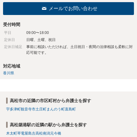
メールでお問い合わせ
受付時間
平日
09:00〜18:00
定休日
日曜、土曜、祝日
定休日補足
事前に相談いただければ、土日祝日・夜間の法律相談も柔軟に対
応可能です。
対応地域
香川県
高松市の近隣の市区町村から弁護士を探す
宇多津町
観音寺市
土庄町
まんのう町
直島町
高松築港駅の近隣の駅から弁護士を探す
木太町
琴電屋島
古高松南
潟元
今橋