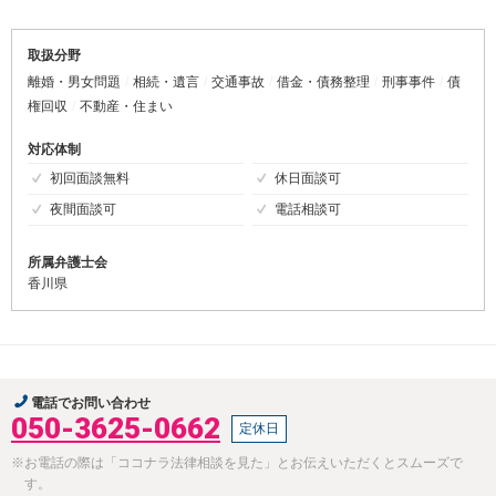
取扱分野
離婚・男女問題
相続・遺言
交通事故
借金・債務整理
刑事事件
債
権回収
不動産・住まい
対応体制
初回面談無料
休日面談可
夜間面談可
電話相談可
所属弁護士会
香川県
電話でお問い合わせ
050-3625-0662
定休日
※お電話の際は「ココナラ法律相談を見た」とお伝えいただくとスムーズで
す。