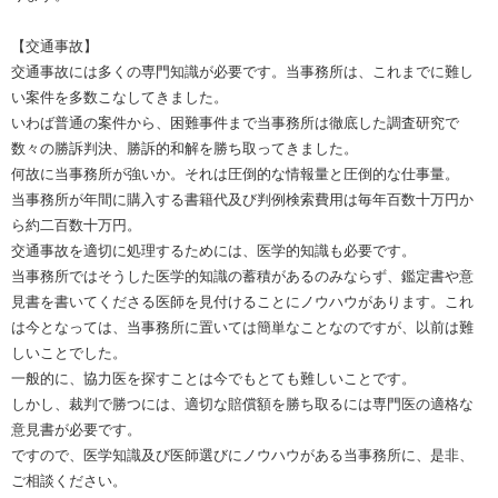
【交通事故】
交通事故には多くの専門知識が必要です。当事務所は、これまでに難し
い案件を多数こなしてきました。
いわば普通の案件から、困難事件まで当事務所は徹底した調査研究で
数々の勝訴判決、勝訴的和解を勝ち取ってきました。
何故に当事務所が強いか。それは圧倒的な情報量と圧倒的な仕事量。
当事務所が年間に購入する書籍代及び判例検索費用は毎年百数十万円か
ら約二百数十万円。
交通事故を適切に処理するためには、医学的知識も必要です。
当事務所ではそうした医学的知識の蓄積があるのみならず、鑑定書や意
見書を書いてくださる医師を見付けることにノウハウがあります。これ
は今となっては、当事務所に置いては簡単なことなのですが、以前は難
しいことでした。
一般的に、協力医を探すことは今でもとても難しいことです。
しかし、裁判で勝つには、適切な賠償額を勝ち取るには専門医の適格な
意見書が必要です。
ですので、医学知識及び医師選びにノウハウがある当事務所に、是非、
ご相談ください。