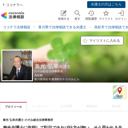
弁護士の方はこちら
ココナラへ
投稿する
探す
閲覧履歴
マイリスト
ログイン
ココナラ法律相談
香川県で法律相談できる弁護士
高松市で法律相談で
マイリストに入れる
かねみつ ひろゆき
兼光 弘幸
弁護士
のぞみ総合法律事務所
高松駅
香川県
高松市磨屋町6-5 のぞみビル
インタビュー
注力分野
事例紹介
料金表
プロフィール
兼光 弘幸弁護士 のぞみ総合法律事務所
兼光弁護士に依頼して駄目であれば仕方が無い。そう思われる弁