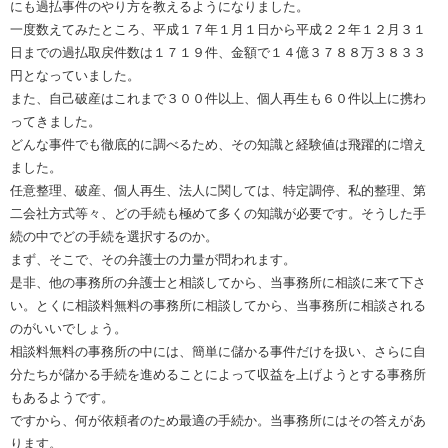
にも過払事件のやり方を教えるようになりました。
一度数えてみたところ、平成１７年１月１日から平成２２年１２月３１
日までの過払取戻件数は１７１９件、金額で１４億３７８８万３８３３
円となっていました。
また、自己破産はこれまで３００件以上、個人再生も６０件以上に携わ
ってきました。
どんな事件でも徹底的に調べるため、その知識と経験値は飛躍的に増え
ました。
任意整理、破産、個人再生、法人に関しては、特定調停、私的整理、第
二会社方式等々、どの手続も極めて多くの知識が必要です。そうした手
続の中でどの手続を選択するのか。
まず、そこで、その弁護士の力量が問われます。
是非、他の事務所の弁護士と相談してから、当事務所に相談に来て下さ
い。とくに相談料無料の事務所に相談してから、当事務所に相談される
のがいいでしょう。
相談料無料の事務所の中には、簡単に儲かる事件だけを扱い、さらに自
分たちが儲かる手続を進めることによって収益を上げようとする事務所
もあるようです。
ですから、何が依頼者のため最適の手続か。当事務所にはその答えがあ
ります。