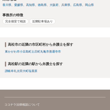
香川県
愛媛県
高知県
徳島県
大阪府
兵庫県
広島県
岡山県
事務所の特徴
完全個室で相談
近隣駐車場あり
高松市の近隣の市区町村から弁護士を探す
東かがわ市
小豆島町
土庄町
丸亀市
善通寺市
高松駅の近隣の駅から弁護士を探す
讃岐牟礼
太田
大町
塩屋
原
ココナラ法律相談について