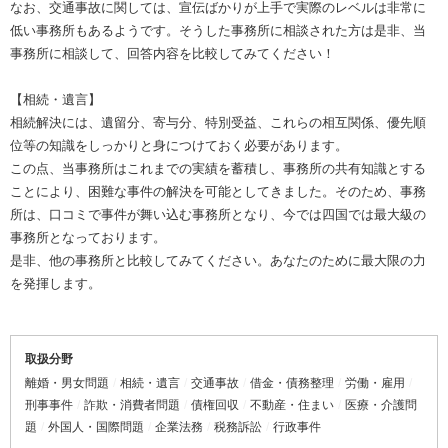
なお、交通事故に関しては、宣伝ばかりが上手で実際のレベルは非常に
低い事務所もあるようです。そうした事務所に相談された方は是非、当
事務所に相談して、回答内容を比較してみてください！
【相続・遺言】
相続解決には、遺留分、寄与分、特別受益、これらの相互関係、優先順
位等の知識をしっかりと身につけておく必要があります。
この点、当事務所はこれまでの実績を蓄積し、事務所の共有知識とする
ことにより、困難な事件の解決を可能としてきました。そのため、事務
所は、口コミで事件が舞い込む事務所となり、今では四国では最大級の
事務所となっております。
是非、他の事務所と比較してみてください。あなたのために最大限の力
を発揮します。
取扱分野
離婚・男女問題
相続・遺言
交通事故
借金・債務整理
労働・雇用
刑事事件
詐欺・消費者問題
債権回収
不動産・住まい
医療・介護問
題
外国人・国際問題
企業法務
税務訴訟
行政事件