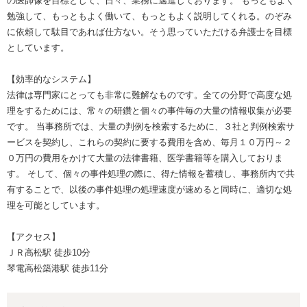
の医師像を目標として、日々、業務に邁進しております。 もっともよく
勉強して、もっともよく働いて、もっともよく説明してくれる。のぞみ
に依頼して駄目であれば仕方ない。そう思っていただける弁護士を目標
としています。
【効率的なシステム】
法律は専門家にとっても非常に難解なものです。全ての分野で高度な処
理をするためには、常々の研鑽と個々の事件毎の大量の情報収集が必要
です。 当事務所では、大量の判例を検索するために、３社と判例検索サ
ービスを契約し、これらの契約に要する費用を含め、毎月１０万円～２
０万円の費用をかけて大量の法律書籍、医学書籍等を購入しておりま
す。 そして、個々の事件処理の際に、得た情報を蓄積し、事務所内で共
有することで、以後の事件処理の処理速度が速めると同時に、適切な処
理を可能としています。
【アクセス】
ＪＲ高松駅 徒歩10分
琴電高松築港駅 徒歩11分