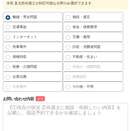
木田 直太郎弁護士が対応可能な分野のみ選択できます
離婚・男女問題
相続・遺言
交通事故
借金・債務整理
インターネット
労働・雇用
刑事事件
詐欺・消費者問題
債権回収
不動産・住まい
医療・介護問題
外国人・国際問題
企業法務
税務訴訟
行政事件
その他・不明
お問い合わせ内容
必須