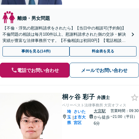
離婚・男女問題
【不倫・浮気の慰謝料請求をされたら】【当日中の相談可(予約制)】
不倫問題の相談は毎月100件以上、慰謝料請求された側の交渉・解決
実績が豊富な法律事務所です。【不倫相談は初回0円】【電話相談で
ご契約まで対応可/来所不要】
事例を見る(14件)
料金表を見る
電話でお問い合わせ
メールでお問い合わせ
桐ヶ谷 彩子
弁護士
ベリーベスト法律事務所 大宮オフィス
大宮駅
営業時間：09:30
埼
さいた
~21:00（平日）
玉
ま市大
から徒歩
|
県
宮区
6分