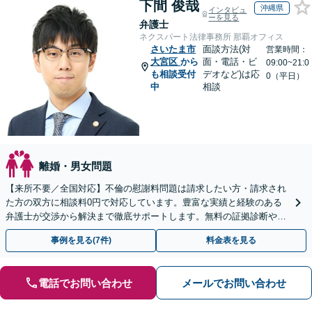
下間 俊哉
沖縄県
インタビュ
ーを見る
弁護士
ネクスパート法律事務所 那覇オフィス
さいたま市
面談方法(対
営業時間：
大宮区
から
面・電話・ビ
09:00~21:0
も相談受付
デオなど)は応
0（平日）
中
相談
離婚・男女問題
【来所不要／全国対応】不倫の慰謝料問題は請求したい方・請求され
た方の双方に相談料0円で対応しています。豊富な実績と経験のある
弁護士が交渉から解決まで徹底サポートします。無料の証拠診断や着
手金の返還保証もありますので安心してご相談ください。
事例を見る(7件)
料金表を見る
電話でお問い合わせ
メールでお問い合わせ