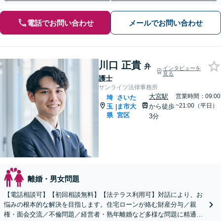
電話でお問い合わせ
メールでお問い合わせ
川口 正貴
弁
インタビューを
見る
護士
サンライツ法律事務所
大宮駅
営業時間：09:00
埼
さいた
~21:00（平日）
玉
ま市大
から徒歩
|
県
宮区
3分
離婚・男女問題
【電話相談可】【初回相談無料】【法テラス利用可】対話により、お
悩みの根本的な解決を目指します。住宅ローンが絡む財産分与／親
権・面会交流／不倫問題／経営者・熟年離婚など多様な問題に精通。