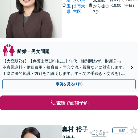
埼
さいた
~18:00（平日）
玉
ま市大
から徒歩
|
県
宮区
7分
離婚・男女問題
【大宮駅7分】【弁護士歴10年以上】年代・性別問わず、財産分与・
不貞慰謝料・婚姻費用・養育費・面会交流・親権などに対応します。
丁寧に法的知識・方針をご説明します。すべての手続き・交渉を代理
します【子連れ相談可】【休日・夜間面談可】
事例を見る(1件)
電話で面談予約
奧村 裕子
千葉県
インタビュ
ーを見る
弁護士