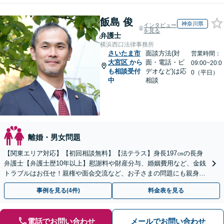
飯島 俊
神奈川県
インタビュー
を見る
弁護士
横浜西口法律事務所
さいたま市
面談方法(対
営業時間：
大宮区
から
面・電話・ビ
09:00~20:0
も相談受付
デオなど)は応
0（平日）
中
相談
離婚・男女問題
【関東エリア対応】【初回相談無料】【法テラス】身長197㎝の長身
弁護士【弁護士歴10年以上】慰謝料や財産分与、婚姻費用など、金銭
トラブルはお任せ！親権や面会交流など、お子さまの問題にも親身に
対応【夜間・休日面談】【子連れ相談】【電話相談】
事例を見る(4件)
料金表を見る
電話でお問い合わせ
メールでお問い合わせ