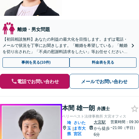
離婚・男女問題
【初回相談無料】あなたの利益の最大化を目指します。まずは電話・
メールで状況を丁寧にお聞きします。「離婚を希望している」「離婚
を切り出された」「不貞の慰謝料請求をしたい」等お任せください。
【リーズナブルな料金設定】
事例を見る(10件)
料金表を見る
電話でお問い合わせ
メールでお問い合わせ
本間 雄一朗
弁護士
ベリーベスト法律事務所 大宮オフィス
大宮駅
営業時間：09:30
埼
さいた
~21:00（平日）
玉
ま市大
から徒歩
|
県
宮区
6分