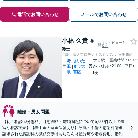
電話でお問い合わせ
メールでお問い合わせ
小林 久貴
弁
インタビューを
見る
護士
弁護士法人プロテクトスタンス 大宮事務所
大宮駅
営業時間：09:00
埼
さいた
~21:00（平日）
玉
ま市大
から徒歩
|
県
宮区
8分
離婚・男女問題
【初回相談60分無料】【慰謝料・離婚問題について6,000件以上の豊
富な相談実績】【着手金の返金保証あり】浮気・不倫の慰謝料請求、
請求された慰謝料の減額交渉はもちろん財産分与や婚姻費用、婚約破