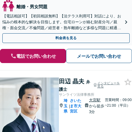
離婚・男女問題
【電話相談可】【初回相談無料】【法テラス利用可】対話により、お
悩みの根本的な解決を目指します。住宅ローンが絡む財産分与／親
権・面会交流／不倫問題／経営者・熟年離婚など多様な問題に精通。
協議・調停・裁判の実績多数あり【完全個室】【大宮駅3分】
料金表を見る
電話でお問い合わせ
メールでお問い合わせ
田辺 晶夫
弁
インタビューを
見る
護士
サンライツ法律事務所
大宮駅
営業時間：09:00
埼
さいた
~21:00（平日）
玉
ま市大
から徒歩
|
県
宮区
3分