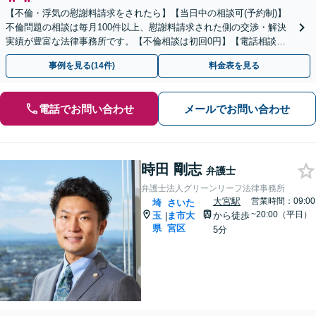
【不倫・浮気の慰謝料請求をされたら】【当日中の相談可(予約制)】
不倫問題の相談は毎月100件以上、慰謝料請求された側の交渉・解決
実績が豊富な法律事務所です。【不倫相談は初回0円】【電話相談で
ご契約まで対応可/来所不要】
事例を見る(14件)
料金表を見る
電話でお問い合わせ
メールでお問い合わせ
時田 剛志
弁護士
弁護士法人グリーンリーフ法律事務所
大宮駅
営業時間：09:00
埼
さいた
~20:00（平日）
玉
ま市大
から徒歩
|
県
宮区
5分