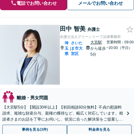
電話でお問い合わせ
メールでお問い合わせ
田中 智美
弁護士
弁護士法人グリーンリーフ法律事務所
大宮駅
営業時間：09:00
埼
さいた
~20:00（平日）
玉
ま市大
から徒歩
|
県
宮区
5分
離婚・男女問題
【大宮駅5分】【開設30年以上】【初回相談60分無料】不貞の慰謝料
請求、複雑な財産分与、親権の獲得など、幅広く対応しています。相
談者さまのお話を丁寧にお伺いし、状況に合った解決策をご提案しま
す。【電話相談可】【休日・夜間対応】
事例を見る(3件)
料金表を見る