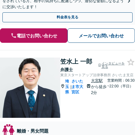
をされている方、相手の気持ちに配慮しつつ、適切な金額になるよう
に交渉いたします！
料金表を見る
電話でお問い合わせ
メールでお問い合わせ
笠水上 一郎
インタビューを
見る
弁護士
東京スタートアップ法律事務所 さいたま支店
大宮駅
営業時間：06:30
埼
さいた
~22:00（平日）
玉
ま市大
から徒歩
|
県
宮区
2分
離婚・男女問題