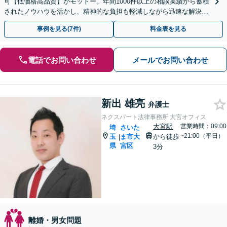
可【低価格高品質】がモットー。年間1000件以上の相談実績から蓄積
されたノウハウを活かし、精神的な負担も軽減しながら迅速な解決を
目指します。【休日・夜間相談あり】【ビデオ面談可】
事例を見る(7件)
料金表を見る
電話でお問い合わせ
メールでお問い合わせ
新出 雄亮
弁護士
ネクスパート法律事務所 大宮オフィス
大宮駅
営業時間：09:00
埼
さいた
~21:00（平日）
玉
ま市大
から徒歩
|
県
宮区
3分
離婚・男女問題