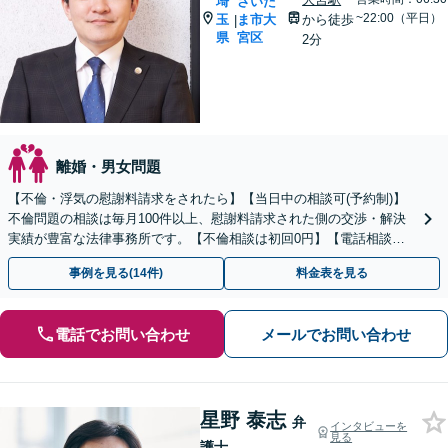
埼
さいた
~22:00（平日）
玉
ま市大
から徒歩
|
県
宮区
2分
離婚・男女問題
【不倫・浮気の慰謝料請求をされたら】【当日中の相談可(予約制)】
不倫問題の相談は毎月100件以上、慰謝料請求された側の交渉・解決
実績が豊富な法律事務所です。【不倫相談は初回0円】【電話相談で
ご契約まで対応可/来所不要】
事例を見る(14件)
料金表を見る
電話でお問い合わせ
メールでお問い合わせ
星野 泰志
弁
インタビューを
見る
護士