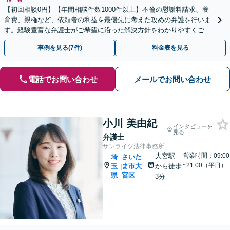
【初回相談0円】【年間相談件数1000件以上】不倫の慰謝料請求、養
育費、親権など、依頼者の利益を最優先に考えた攻めの弁護を行いま
す。経験豊富な弁護士がご希望に沿った解決方針をわかりやすくご提
案します。お気軽にお問合せ下さい。
事例を見る(7件)
料金表を見る
電話でお問い合わせ
メールでお問い合わせ
小川 美由紀
インタビューを
見る
弁護士
サンライツ法律事務所
大宮駅
営業時間：09:00
埼
さいた
~21:00（平日）
玉
ま市大
から徒歩
|
県
宮区
3分