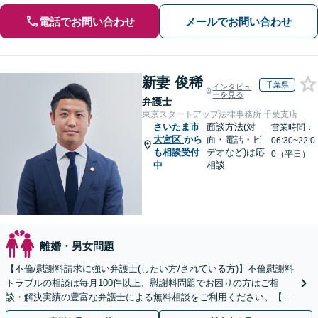
電話でお問い合わせ
メールでお問い合わせ
新妻 俊稀
千葉県
インタビュ
ーを見る
弁護士
東京スタートアップ法律事務所 千葉支店
さいたま市
面談方法(対
営業時間：
大宮区
から
面・電話・ビ
06:30~22:0
も相談受付
デオなど)は応
0（平日）
中
相談
離婚・男女問題
【不倫/慰謝料請求に強い弁護士(したい方/されている方)】不倫慰謝料
トラブルの相談は毎月100件以上、慰謝料問題でお困りの方はご相
談・解決実績の豊富な弁護士による無料相談をご利用ください。【不
倫相談は初回0円】【関東エリア全域対応】