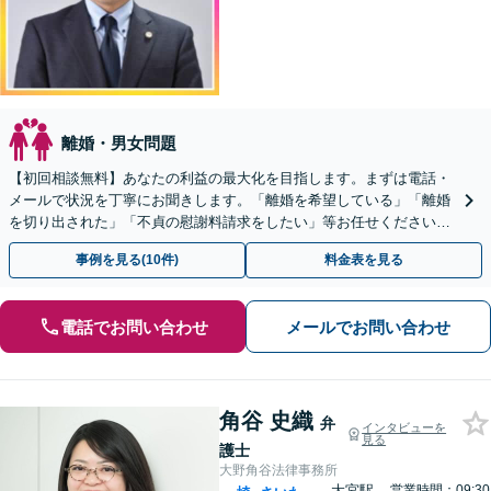
離婚・男女問題
【初回相談無料】あなたの利益の最大化を目指します。まずは電話・
メールで状況を丁寧にお聞きします。「離婚を希望している」「離婚
を切り出された」「不貞の慰謝料請求をしたい」等お任せください。
【リーズナブルな料金設定】
事例を見る(10件)
料金表を見る
電話でお問い合わせ
メールでお問い合わせ
角谷 史織
弁
インタビューを
見る
護士
大野角谷法律事務所
大宮駅
営業時間：09:30