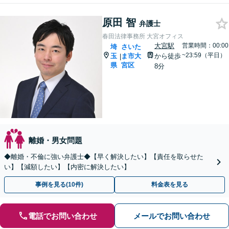
原田 智
弁護士
春田法律事務所 大宮オフィス
大宮駅
営業時間：00:00
埼
さいた
~23:59（平日）
玉
ま市大
から徒歩
|
県
宮区
8分
離婚・男女問題
◆離婚・不倫に強い弁護士◆【早く解決したい】【責任を取らせた
い】【減額したい】【内密に解決したい】
事例を見る(10件)
料金表を見る
電話でお問い合わせ
メールでお問い合わせ