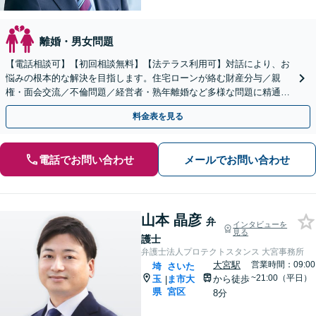
離婚・男女問題
【電話相談可】【初回相談無料】【法テラス利用可】対話により、お
悩みの根本的な解決を目指します。住宅ローンが絡む財産分与／親
権・面会交流／不倫問題／経営者・熟年離婚など多様な問題に精通。
協議・調停・裁判の実績多数あり【完全個室】【大宮駅3分】
料金表を見る
電話でお問い合わせ
メールでお問い合わせ
山本 晶彦
弁
インタビューを
見る
護士
弁護士法人プロテクトスタンス 大宮事務所
大宮駅
営業時間：09:00
埼
さいた
~21:00（平日）
玉
ま市大
から徒歩
|
県
宮区
8分