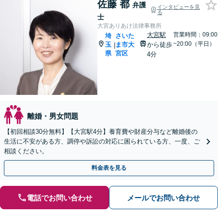
佐藤 都
弁護
インタビューを見
る
士
大宮ありあけ法律事務所
大宮駅
営業時間：09:00
埼
さいた
~20:00（平日）
玉
ま市大
から徒歩
|
県
宮区
4分
離婚・男女問題
【初回相談30分無料】【大宮駅4分】養育費や財産分与など離婚後の
生活に不安がある方、調停や訴訟の対応に困られている方、一度、ご
相談ください。
料金表を見る
電話でお問い合わせ
メールでお問い合わせ