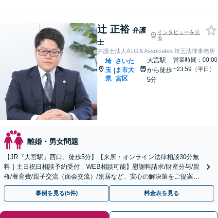
辻 正裕
弁護
インタビューを見
る
士
弁護士法人ALG＆Associates 埼玉法律事務所
大宮駅
営業時間：00:00
埼
さいた
~23:59（平日）
玉
ま市大
から徒歩
|
県
宮区
5分
離婚・男女問題
【JR『大宮駅』西口、徒歩5分】【来所・オンライン法律相談30分無
料｜土日祝日相談予約受付｜WEB相談可能】慰謝料請求/財産分与/親
権/養育費/親子交流（面会交流）/別居など、安心の解決策をご提案い
たします
事例を見る(5件)
料金表を見る