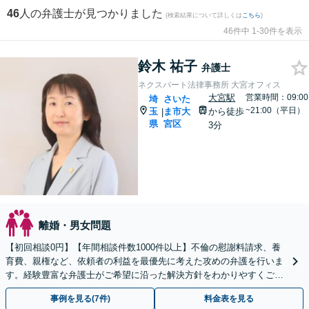
46
人の弁護士が見つかりました
(検索結果について詳しくは
こちら
)
46件中 1-30件を表示
鈴木 祐子
弁護士
ネクスパート法律事務所 大宮オフィス
大宮駅
営業時間：09:00
埼
さいた
~21:00（平日）
玉
ま市大
から徒歩
|
県
宮区
3分
離婚・男女問題
【初回相談0円】【年間相談件数1000件以上】不倫の慰謝料請求、養
育費、親権など、依頼者の利益を最優先に考えた攻めの弁護を行いま
す。経験豊富な弁護士がご希望に沿った解決方針をわかりやすくご提
案します。お気軽にお問合せ下さい。
事例を見る(7件)
料金表を見る