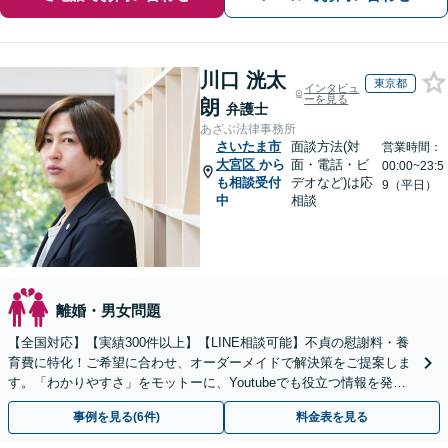
川口 洸太
東京都
インタビュ
ーを見る
朗
弁護士
あざぶ法律事務所
さいたま市
面談方法(対
営業時間：
大宮区
から
面・電話・ビ
00:00~23:5
も相談受付
デオなど)は応
9（平日）
中
相談
離婚・男女問題
【全国対応】【実績300件以上】【LINE相談可能】不貞の慰謝料・養
育費に特化！ご希望に合わせ、オーダーメイドで解決策をご提案しま
す。「わかりやすさ」をモットーに、Youtubeでも役立つ情報を発信
中【初回相談無料】【土日対応可】
事例を見る(6件)
料金表を見る