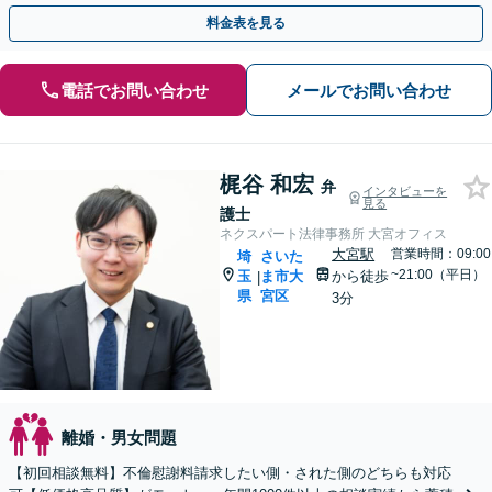
協議・調停・裁判の実績多数あり【完全個室】【大宮駅3分】
料金表を見る
電話でお問い合わせ
メールでお問い合わせ
梶谷 和宏
弁
インタビューを
見る
護士
ネクスパート法律事務所 大宮オフィス
大宮駅
営業時間：09:00
埼
さいた
~21:00（平日）
玉
ま市大
から徒歩
|
県
宮区
3分
離婚・男女問題
【初回相談無料】不倫慰謝料請求したい側・された側のどちらも対応