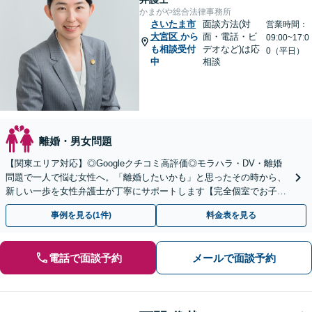
かまがや総合法律事務所
さいたま市
面談方法(対
営業時間：
大宮区
から
面・電話・ビ
09:00~17:0
も相談受付
デオなど)は応
0（平日）
中
相談
離婚・男女問題
【関東エリア対応】◎Googleクチコミ高評価◎モラハラ・DV・離婚
問題で一人で悩む女性へ。「離婚したいかも」と思ったその時から、
新しい一歩を女性弁護士が丁寧にサポートします【完全個室でお子さ
ま連れOK】【WEB面談可】【新鎌ケ谷駅5分】
事例を見る(1件)
料金表を見る
電話で面談予約
メールで面談予約