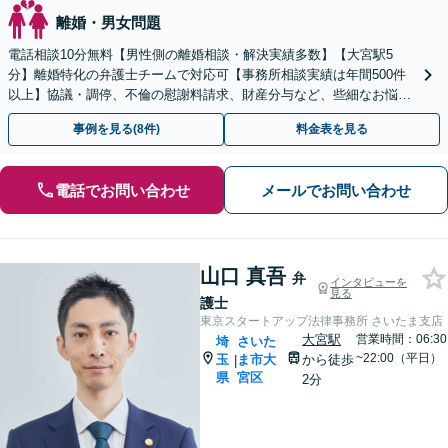
離婚・男女問題
電話相談10分無料【男性側の離婚相談・解決実績多数】【大宮駅5
分】離婚特化の弁護士チームで対応可【事務所相談実績は年間500件
以上】協議・調停、不倫の慰謝料請求、財産分与など、些細なお悩み
でも結構です【初回面談60分無料／休日・夜間対応可】
事例を見る(8件)
料金表を見る
電話でお問い合わせ
メールでお問い合わせ
山口 真吾
弁
インタビューを
見る
護士
東京スタートアップ法律事務所 さいたま支店
大宮駅
営業時間：06:30
埼
さいた
~22:00（平日）
玉
ま市大
から徒歩
|
県
宮区
2分