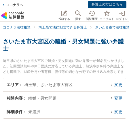
弁護士の方はこちら
ココナラへ
投稿する
探す
閲覧履歴
マイリスト
ログイン
ココナラ法律相談
埼玉県で法律相談できる弁護士
さいたま市で法律相
さいたま市大宮区の離婚・男女問題に強い弁護
士
埼玉県のさいたま市大宮区で離婚・男女問題に強い弁護士が46名見つかりまし
た。初回面談無料や休日面談に対応している弁護士、解決事例を持つ弁護士な
ども掲載中。財産分与や養育費、親権等の細かな分野での絞り込み検索もでき
便利です。特にネクスパート法律事務所 大宮オフィスの鈴木 祐子弁護士やサン
ライツ法律事務所の川口 正貴弁護士、ネクスパート法律事務所 大宮オフィスの
エリア
埼玉県、さいたま市大宮区
変更
梶谷 和宏弁護士のプロフィール情報や弁護士費用、強みなどが注目されていま
す。『さいたま市大宮区で土日や夜間に発生した離婚・男女問題のトラブルを
相談内容
離婚・男女問題
変更
今すぐに弁護士に相談したい』『離婚・男女問題のトラブル解決の実績豊富な
近くの弁護士を検索したい』『初回相談無料で離婚・男女問題を法律相談でき
るさいたま市大宮区内の弁護士に相談予約したい』などでお困りの相談者さん
詳細条件
未選択
変更
におすすめです。