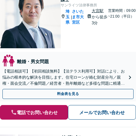
サンライツ法律事務所
大宮駅
営業時間：09:00
埼
さいた
~21:00（平日）
玉
ま市大
から徒歩
|
県
宮区
3分
離婚・男女問題
【電話相談可】【初回相談無料】【法テラス利用可】対話により、お
悩みの根本的な解決を目指します。住宅ローンが絡む財産分与／親
権・面会交流／不倫問題／経営者・熟年離婚など多様な問題に精通。
協議・調停・裁判の実績多数あり【完全個室】【大宮駅3分】
料金表を見る
電話でお問い合わせ
メールでお問い合わせ