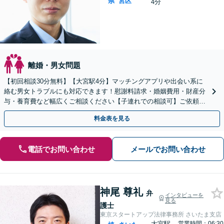
県
宮区
4分
離婚・男女問題
【初回相談30分無料】【大宮駅4分】マッチングアプリや出会い系に
絡む男女トラブルにも対応できます！慰謝料請求・婚姻費用・財産分
与・養育費など幅広くご相談ください【子連れでの相談可】ご依頼後
はLINEメールなどでの対応可
料金表を見る
電話でお問い合わせ
メールでお問い合わせ
神尾 尊礼
弁
インタビューを
見る
護士
東京スタートアップ法律事務所 さいたま支店
大宮駅
営業時間：06:30