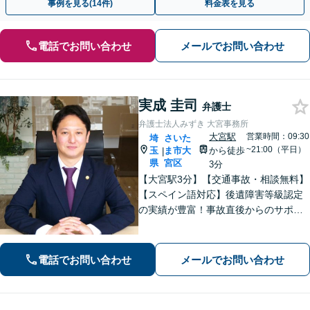
事例を見る(14件)
料金表を見る
電話でお問い合わせ
メールでお問い合わせ
実成 圭司
弁護士
弁護士法人みずき 大宮事務所
大宮駅
営業時間：09:30
埼
さいた
~21:00（平日）
玉
ま市大
から徒歩
|
県
宮区
3分
【大宮駅3分】【交通事故・相談無料】
【スペイン語対応】後遺障害等級認定
の実績が豊富！事故直後からのサポー
トで早期解決「後遺障害異議申立によ
り1100万円増額」「債務整理に豊富な
実績あり」最適な債務整理手段をご提
電話でお問い合わせ
メールでお問い合わせ
案【分割・後払い応相談】