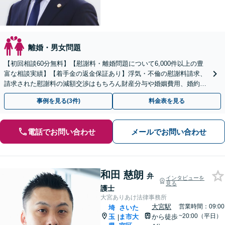
離婚・男女問題
【初回相談60分無料】【慰謝料・離婚問題について6,000件以上の豊
富な相談実績】【着手金の返金保証あり】浮気・不倫の慰謝料請求、
請求された慰謝料の減額交渉はもちろん財産分与や婚姻費用、婚約破
棄など様々な離婚・男女問題の解決実績が豊富です。
事例を見る(3件)
料金表を見る
電話でお問い合わせ
メールでお問い合わせ
和田 慈朗
弁
インタビューを
見る
護士
大宮ありあけ法律事務所
大宮駅
営業時間：09:00
埼
さいた
~20:00（平日）
玉
ま市大
から徒歩
|