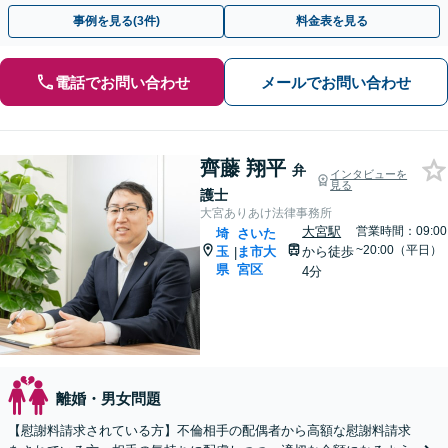
棄など様々な離婚・男女問題の解決実績が豊富です。
事例を見る(3件)
料金表を見る
電話でお問い合わせ
メールでお問い合わせ
齊藤 翔平
弁
インタビューを
見る
護士
大宮ありあけ法律事務所
大宮駅
営業時間：09:00
埼
さいた
~20:00（平日）
玉
ま市大
から徒歩
|
県
宮区
4分
離婚・男女問題
【慰謝料請求されている方】不倫相手の配偶者から高額な慰謝料請求