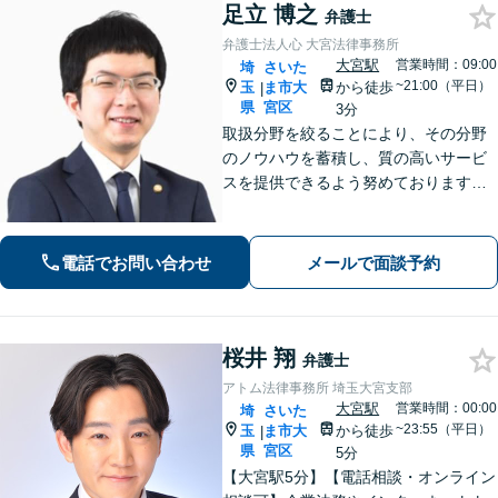
足立 博之
弁護士
弁護士法人心 大宮法律事務所
大宮駅
営業時間：09:00
埼
さいた
~21:00（平日）
玉
ま市大
から徒歩
|
県
宮区
3分
取扱分野を絞ることにより、その分野
のノウハウを蓄積し、質の高いサービ
スを提供できるよう努めております。
全力でサポートさせていただきますの
で、お困りの際はご相談ください。
電話でお問い合わせ
メールで面談予約
桜井 翔
弁護士
アトム法律事務所 埼玉大宮支部
大宮駅
営業時間：00:00
埼
さいた
~23:55（平日）
玉
ま市大
から徒歩
|
県
宮区
5分
【大宮駅5分】【電話相談・オンライン