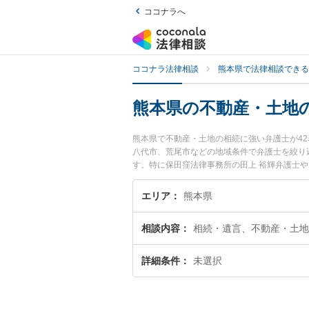
ココナラへ
ココナラ法律相談
熊本県で法律相談できる
熊本県の不動産・土地
熊本県で不動産・土地の相続に強い弁護士が4
八代市、荒尾市などの地域条件で弁護士を絞り
す。特に保田窪法律事務所の田上 裕輝弁護士
されています。『熊本県で土日や夜間に発生し
を検索したい』『初回相談無料で不動産・土地
エリア
熊本県
相談内容
相続・遺言、不動産・土地
詳細条件
未選択