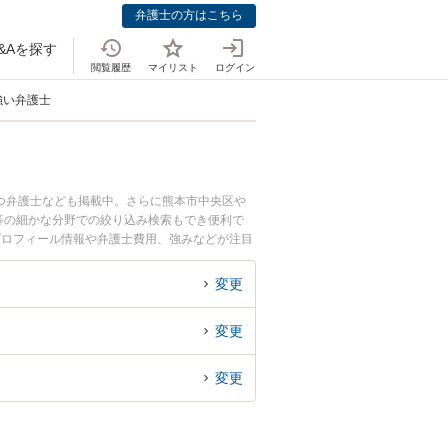
弁護士の方はこちら
&Aを探す
閲覧履歴
マイリスト
ログイン
強い弁護士
つ弁護士なども掲載中。さらに熊本市中央区や
等の細かな分野での絞り込み検索もでき便利で
プロフィール情報や弁護士費用、強みなどが注目
の相続のトラブル解決の実績豊富な近くの弁護士
者さんにおすすめです。
変更
変更
変更