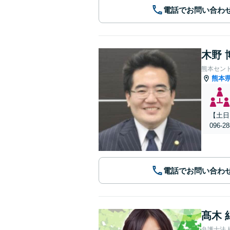
電話でお問い合わ
木野 
熊本セン
熊本
【土日
096
電話でお問い合わ
髙木 
弁護士法