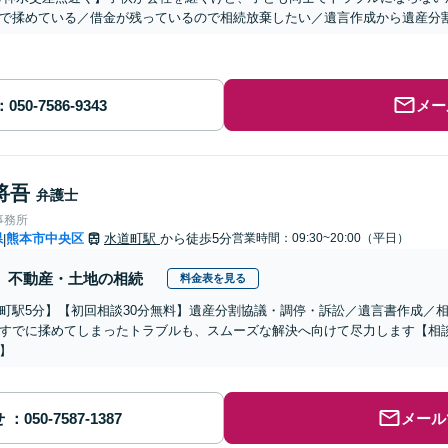
で揉めている／借金が残っているので相続放棄したい／遺言作成から遺産分
メー
将吾
弁護士
事務所
県
熊本市中央区
水道町駅
から徒歩5分
営業時間：09:30~20:00（平日）
|
不動産・土地の相続
料金表を見る
町駅5分】【初回相談30分無料】遺産分割協議・調停・訴訟／遺言書作成／
すでに揉めてしまったトラブルも、スムーズな解決へ向けて尽力します【相
】
せ
メール