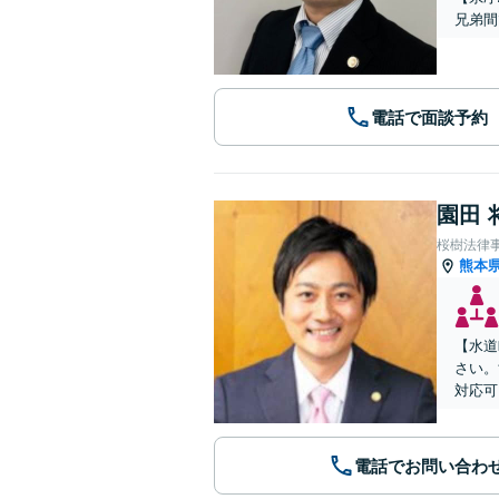
兄弟間
電話で面談予約
園田 
桜樹法律
熊本
【水道
さい。
対応可
電話でお問い合わ