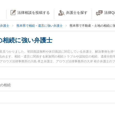
法律相談を投稿する
弁護士を探す
法律Q
弁護士
熊本県で相続・遺言に強い弁護士
熊本県で不動産・土地の相続に
の相続に強い弁護士
2名見つかりました。初回面談無料や休日面談に対応している弁護士、解決事例を持
込めます。相続・遺言に関係する家族間の相続トラブルや認知症の相続、遺産分割
やアロウズ法律事務所の川島 孝之弁護士、アロウズ法律事務所の大岸 裕介弁護士の
た不動産・土地の相続のトラブルを今すぐに弁護士に相談したい』『不動産・土地
の相続を法律相談できる熊本県内の弁護士に相談予約したい』などでお困りの相談
の相続