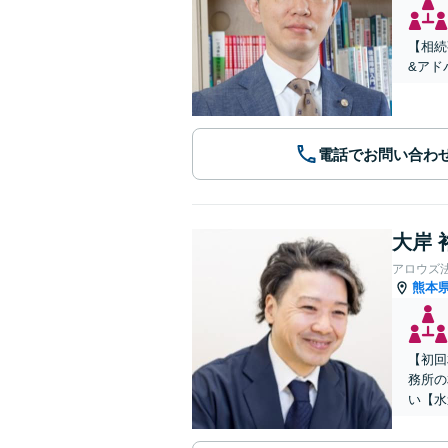
【相続
&アド
電話でお問い合わ
大岸 
アロウズ
熊本
【初回
務所の
い【水