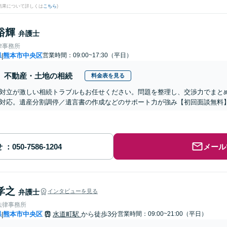
結果について詳しくは
こちら
)
裕輝
弁護士
律事務所
県
熊本市中央区
営業時間：09:00~17:30（平日）
|
不動産・土地の相続
料金表を見る
対立が激しい相続トラブルもお任せください。問題を整理し、交渉力でまと
対応。遺産分割調停／遺言書の作成などのサポート力が強み【初回面談無料
せ
メール
孝之
弁護士
インタビューを見る
法律事務所
県
熊本市中央区
水道町駅
から徒歩3分
営業時間：09:00~21:00（平日）
|