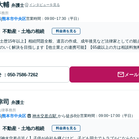
大輔
弁護士
インタビューを見る
事務所
県
熊本市中央区
営業時間：09:00~17:30（平日）
|
不動産・土地の相続
料金表を見る
士歴15年以上】相続問題全般、遺言の作成、成年後見など法律家としての観
のいく解決を目指します【他士業との連携可能】【65歳以上の方は相談料無
せ
メール
幸司
弁護士
法律事務所
県
熊本市中央区
神水交差点駅
から徒歩8分
営業時間：09:00~17:00（平日）
|
不動産・土地の相続
料金表を見る
/神水交差点近く】子供が会社を継ぐけど、子ども同士でトラブルにならない