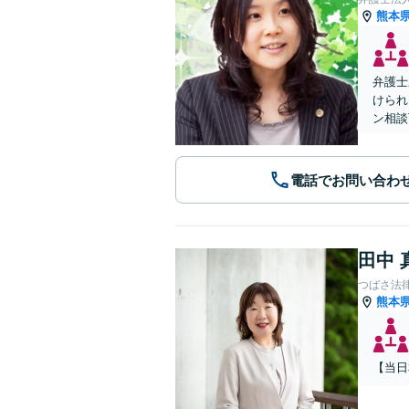
熊本
弁護士
けられ
ン相談
電話でお問い合わ
田中 
つばさ法
熊本
【当日