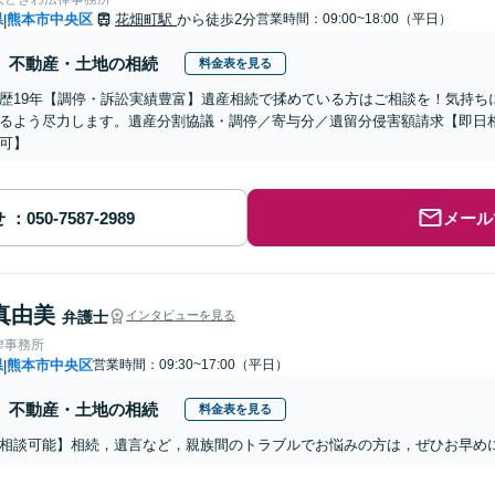
県
熊本市中央区
花畑町駅
から徒歩2分
営業時間：09:00~18:00（平日）
|
不動産・土地の相続
料金表を見る
歴19年【調停・訴訟実績豊富】遺産相続で揉めている方はご相談を！気持ち
るよう尽力します。遺産分割協議・調停／寄与分／遺留分侵害額請求【即日
可】
せ
メール
真由美
弁護士
インタビューを見る
律事務所
県
熊本市中央区
営業時間：09:30~17:00（平日）
|
不動産・土地の相続
料金表を見る
相談可能】相続，遺言など，親族間のトラブルでお悩みの方は，ぜひお早め