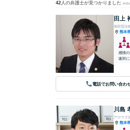
42
人の弁護士が見つかりました
(検索
田上 
保田窪法
熊本
感情の
速対に
電話でお問い合わ
川島 
アロウズ
熊本