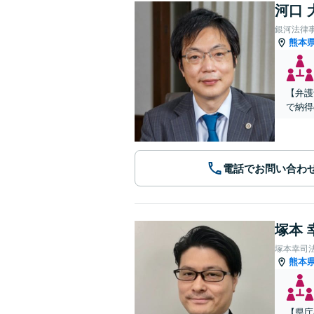
河口 
銀河法律
熊本
【弁護
で納得
電話でお問い合わ
塚本 
塚本幸司
熊本
【県庁