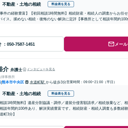
不動産・土地の相続
料金表を見る
事件の経験豊富】【初回相談1時間無料】相続財産・相続人の調査からお任
バイス。揉めない相続・後悔のない解決に定評【事務所として相談年間約100
せ
メール
裕介
弁護士
インタビューを見る
法律事務所
県
熊本市中央区
水道町駅
から徒歩3分
営業時間：09:00~21:00（平日）
|
不動産・土地の相続
料金表を見る
相談1時間無料】遺産分割協議・調停／遺留分侵害額請求／相続放棄など、
相談年間約100件あり、解決実績豊富です。相続財産・相続人調査も多数経
道町3分】