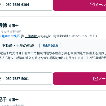
せ
メール
博徳
弁護士
トラル法律事務所
県
熊本市中央区
上熊本駅
から徒歩10分
営業時間：08:00~21:00（平日）
|
不動産・土地の相続
料金表を見る
電話予約受付可】熊本市で相続問題や不動産が絡む家族問題で弁護士をお探しな
-288-2193)へ／感情的対立を避けながら適切な解決を目指します【LINE24
せ
メー
紀子
弁護士
人ときわ法律事務所