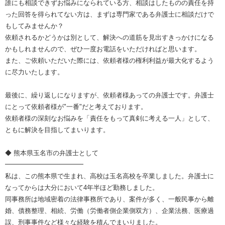
誰にも相談できずお悩みになられている方、相談はしたものの責任を持
った回答を得られてない方は、まずは専門家である弁護士に相談だけで
もしてみませんか？
依頼されるかどうかは別として、解決への道筋を見出すきっかけになる
かもしれませんので、ぜひ一度お電話をいただければと思います。
また、ご依頼いただいた際には、依頼者様の権利利益が最大化するよう
に尽力いたします。
最後に、繰り返しになりますが、依頼者様あっての弁護士です。弁護士
にとって依頼者様が"一番"だと考えております。
依頼者様の深刻なお悩みを「責任をもって真剣に考える一人」として、
ともに解決を目指してまいります。
◆ 熊本県玉名市の弁護士として
━━━━━━━━━━━━
私は、この熊本県で生まれ、高校は玉名高校を卒業しました。弁護士に
なってからは大分において4年半ほど勤務しました。
同事務所は地域密着の法律事務所であり、案件が多く、一般民事から離
婚、債務整理、相続、労働（労働者側企業側双方）、企業法務、医療過
誤、刑事事件など様々な経験を積んでまいりました。