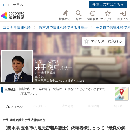
弁護士の方はこちら
ココナラへ
投稿する
探す
閲覧履歴
マイリスト
ログイン
ココナラ法律相談
熊本県で法律相談できる弁護士
玉名市で法律相談で
マイリストに入れる
いで けんすけ
井手 健輔
弁護士
井手法律事務所
玉名駅
熊本県
玉名市中1675-1文仙館ビル101
来客対応・外出等の場合、電話に出られないことがございますので
注意補足
ご了承下さい。
インタビュー
注力分野
事例紹介
料金表
プロフィール
井手 健輔弁護士 井手法律事務所
【熊本県 玉名市の地元密着弁護士】依頼者様にとって『最良の解