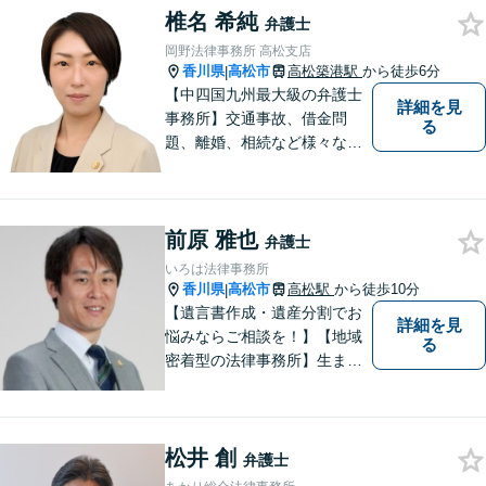
椎名 希純
頂ける事件解決を目指して参
弁護士
ります。【当日／夜間／休日
岡野法律事務所 高松支店
対応可】お気軽にご相談くだ
香川県
高松市
高松築港駅
から徒歩6分
|
さい。
【中四国九州最大級の弁護士
詳細を見
事務所】交通事故、借金問
る
題、離婚、相続など様々な問
題について、「何度でも無
料」の相談を行っています！
まずはお気軽にご相談くださ
前原 雅也
い！
弁護士
いろは法律事務所
香川県
高松市
高松駅
から徒歩10分
|
【遺言書作成・遺産分割でお
詳細を見
悩みならご相談を！】【地域
る
密着型の法律事務所】生まれ
育った香川県・高松市で、法
律問題にお悩みの方々の心強
い味方として、日々法律業務
松井 創
に取り組んでいます。相談・
弁護士
依頼しやすい環境づくりを徹