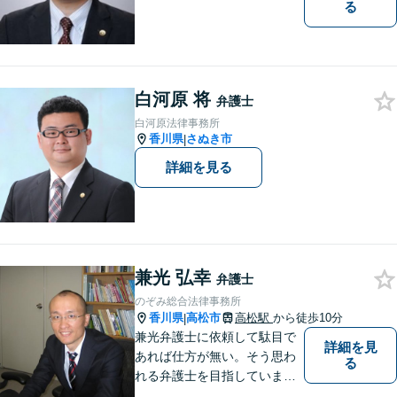
る
白河原 将
弁護士
白河原法律事務所
香川県
さぬき市
|
詳細を見る
兼光 弘幸
弁護士
のぞみ総合法律事務所
香川県
高松市
高松駅
から徒歩10分
|
兼光弁護士に依頼して駄目で
詳細を見
あれば仕方が無い。そう思わ
る
れる弁護士を目指していま
す。