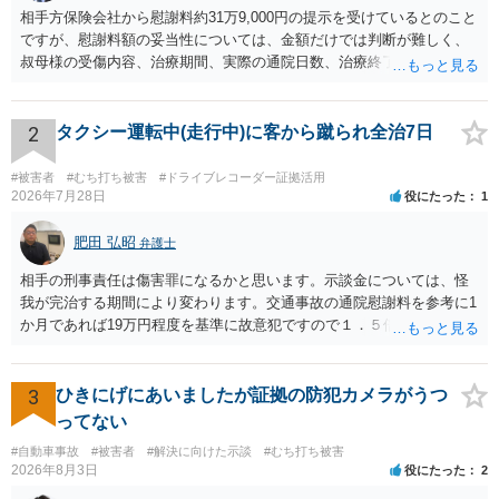
相手方保険会社から慰謝料約31万9,000円の提示を受けているとのこと
ですが、慰謝料額の妥当性については、金額だけでは判断が難しく、
叔母様の受傷内容、治療期間、実際の通院日数、治療終了の経緯、後
遺症の有無、相手方保険会社から提示されている示談内容の内訳等を
確認する必要があります。保険会社から提示される慰謝料額について
は、弁護士が介入することにより増額を検討できる場合がありますの
2
タクシー運転中(走行中)に客から蹴られ全治7日
で、以下の資料・情報を準備した上で、弁護士に個別に相談すること
をお勧めいたします。 ・相手方保険会社から届いている示談金額の提
#被害者
#むち打ち被害
#ドライブレコーダー証拠活用
示書類 ・叔母様の診断名、けがの内容 ・治療開始日及び治療終了日
2026年7月28日
役にたった
1
・入院の有無、通院回数 ・現在も症状が残っているか ・叔母様ご本人
やご家族等が加入している保険に、今回の事故で利用できる弁護士費
肥田 弘昭
弁護士
用特約が付帯しているか なお、被害者は叔母様ご本人となりますの
相手の刑事責任は傷害罪になるかと思います。示談金については、怪
で、弁護士が受任する場合には、叔母様ご本人の依頼意思等を確認す
我が完治する期間により変わります。交通事故の通院慰謝料を参考に1
る必要があります。日本語での十分な意思疎通が難しいとのことです
か月であれば19万円程度を基準に故意犯ですので１．５倍か2倍程度す
ので、そのあたりのご事情も踏まえて、依頼意思の確認方法等を検討
る金額が相場かと思います。完治の期間が延びればその分慰謝料額も
する必要があると思われます。
上がるかと思います。ご参考にしてください。
3
ひきにげにあいましたが証拠の防犯カメラがうつ
ってない
#自動車事故
#被害者
#解決に向けた示談
#むち打ち被害
2026年8月3日
役にたった
2