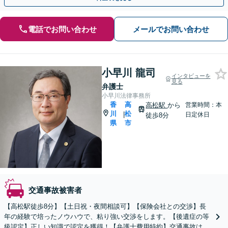
電話でお問い合わせ
メールでお問い合わせ
小早川 龍司
インタビューを
見る
弁護士
小早川法律事務所
香
高
高松駅
から
営業時間：本
川
松
|
日定休日
徒歩8分
県
市
交通事故被害者
【高松駅徒歩8分】【土日祝・夜間相談可】【保険会社との交渉】長
年の経験で培ったノウハウで、粘り強い交渉をします。【後遺症の等
級認定】正しい知識で認定を獲得！【弁護士費用特約】交通事故は迅