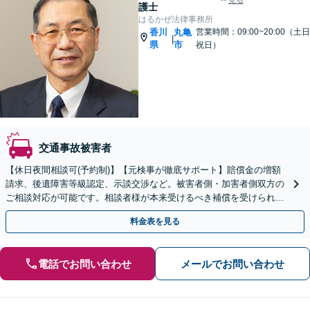
見る
護士
はるかぜ法律事務所
香川
丸亀
営業時間：09:00~20:00（土日
|
県
市
祝日）
交通事故被害者
【休日夜間相談可(予約制)】【元検事が徹底サポート】賠償金の増額
請求、後遺障害等級認定、示談交渉など。被害者側・加害者側双方の
ご相談対応が可能です。相談者様が本来受けるべき補償を受けられる
よう、お気持ちに寄り添いつつサポートいたします。
料金表を見る
電話でお問い合わせ
メールでお問い合わせ