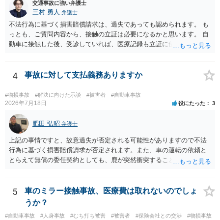
交通事故に強い弁護士
三村 勇人
弁護士
不法行為に基づく損害賠償請求は、過失であっても認められます。 も
っとも、ご質問内容から、接触の立証は必要になるかと思います。 自
動車に接触した後、受診していれば、医療記録も立証に使えるかと思
います。 いずれにせよ、多角的に検討する必要がありますので、弁護
士にご相談ください。
4
事故に対して支払義務ありますか
#物損事故
#解決に向けた示談
#被害者
#自動車事故
2026年7月18日
役にたった
3
肥田 弘昭
弁護士
上記の事情ですと、故意過失が否定される可能性がありますので不法
行為に基づく損害賠償請求が否定されます。また、車の運転の依頼と
とらえて無償の委任契約としても、鹿が突然衝突することは予見がで
きませんので善管注意義務違反は否定され債務不履行に基づく損害賠
償請求も成立しない可能性があります。以上の理由から支払義務は否
定される可能性が高いです。ご参考にしてください。
5
車のミラー接触事故、医療費は取れないのでしょ
うか？
#自動車事故
#人身事故
#むち打ち被害
#被害者
#保険会社との交渉
#物損事故