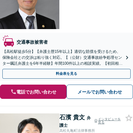
交通事故被害者
【高松駅徒歩5分】【弁護士歴15年以上】適切な賠償を受けるため、
保険会社との交渉は粘り強く対応。【（公財）交通事故紛争処理セン
ター嘱託弁護士を6年半経験】年間100件以上の相談実績。【初回相談
無料】【夜間／休日にも対応】【駐車場あり】
料金表を見る
電話でお問い合わせ
メールでお問い合わせ
石濱 貴文
弁
インタビューを
見る
護士
高松丸亀町法律事務所