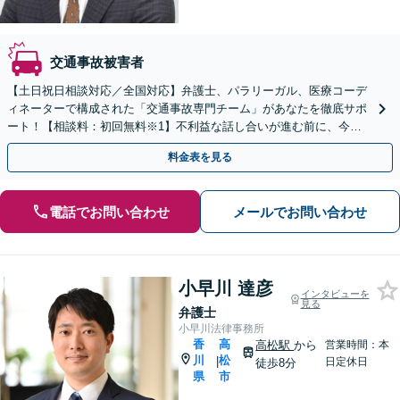
交通事故被害者
【土日祝日相談対応／全国対応】弁護士、パラリーガル、医療コーデ
ィネーターで構成された「交通事故専門チーム」があなたを徹底サポ
ート！【相談料：初回無料※1】不利益な話し合いが進む前に、今す
ぐ相談！
料金表を見る
電話でお問い合わせ
メールでお問い合わせ
小早川 達彦
インタビューを
見る
弁護士
小早川法律事務所
香
高
高松駅
から
営業時間：本
川
松
|
日定休日
徒歩8分
県
市