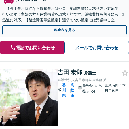
【弁護士費用特約なら依頼費用はゼロ】慰謝料増額は粘り強い対応で
行います！主婦の方も休業補償を請求可能です。治療費打ち切りにも
迅速に対応。【後遺障害等級認定】適切でない認定には異議申し立て
を！【瓦町駅徒歩2分】
料金表を見る
電話でお問い合わせ
メールでお問い合わせ
吉田 泰郎
弁護士
弁護士法人吉田泰郎法律事務所
香
高
高松駅
から
営業時間：本
川
松
|
日定休日
徒歩5分
県
市