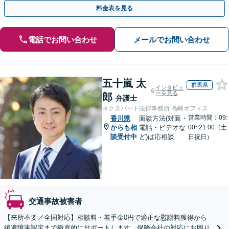
の重症事故まで、事故の規模に関わらず対応いたします
料金表を見る
電話でお問い合わせ
メールでお問い合わせ
五十嵐 太
群馬県
インタビュ
ーを見る
郎
弁護士
ネクスパート法律事務所 高崎オフィス
営業時間：09:
香川県
面談方法(対面・
からも相
電話・ビデオな
00~21:00（土
談受付中
ど)は応相談
日祝日）
交通事故被害者
【来所不要／全国対応】相談料・着手金0円で適正な慰謝料獲得から
後遺障害認定まで徹底的にサポートします。保険会社の対応にお困り