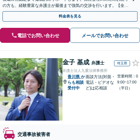
の方も、経験豊富な弁護士が最後まで強気の交渉を行います。【全国
13拠点】お気軽にご相談ください。
料金表を見る
電話でお問い合わせ
メールでお問い合わせ
金子 基成
弁護士
埼玉県
弁護士法人九重法律事務所
営業時間：0
香川県
か
面談方法(対面・
らも相談
電話・ビデオな
9:00~17:00
受付中
ど)は応相談
（平日）
交通事故被害者