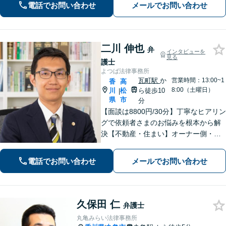
電話でお問い合わせ
メールでお問い合わせ
／された側、双方に対応【弁護士歴10
年以上】
二川 伸也
弁
インタビューを
見る
護士
よつば法律事務所
瓦町駅
か
営業時間：13:00~1
香
高
8:00（土曜日）
川
松
ら徒歩10
|
県
市
分
【面談は8800円/30分】丁寧なヒアリン
グで依頼者さまのお悩みを根本から解
決【不動産・住まい】オーナー側・借
主側どちらの対応も可能です【相続・
遺言】他士業との連携でスピーディー
電話でお問い合わせ
メールでお問い合わせ
に解決します【夜間・休日相談可】
【個室完備】【瓦町駅10分】
久保田 仁
弁護士
丸亀みらい法律事務所