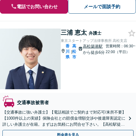
電話でお問い合わせ
メールで面談予約
三浦 恵太
弁護士
東京スタートアップ法律事務所 高松支店
香
高
高松築港駅
営業時間：06:30~
川
松
|
22:00（平日）
から徒歩6分
県
市
交通事故被害者
【交通事故に強い弁護士】【電話相談でご契約まで対応可/来所不要】
【1000件以上の実績】保険会社との賠償金増額交渉や後遺障害認定に
詳しい弁護士が在籍。まずはお気軽にお問合せ下さい。【高松駅徒歩
6分】
料金表を見る