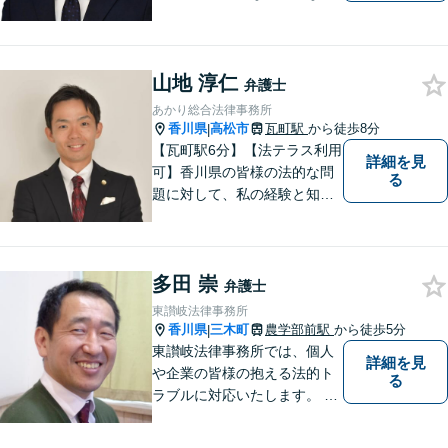
題について、「何度でも無
料」の相談を行っています！
まずはお気軽にご相談くださ
山地 淳仁
い！
弁護士
あかり総合法律事務所
香川県
高松市
瓦町駅
から徒歩8分
|
【瓦町駅6分】【法テラス利用
詳細を見
可】香川県の皆様の法的な問
る
題に対して、私の経験と知識
を活かし、最善の解決策をご
提案いたします。どんなお悩
みでもお気軽にご相談くださ
多田 崇
い。少しでもお役に立てるよ
弁護士
う全力でサポートいたしま
東讃岐法律事務所
す。
香川県
三木町
農学部前駅
から徒歩5分
|
東讃岐法律事務所では、個人
詳細を見
や企業の皆様の抱える法的ト
る
ラブルに対応いたします。 高
松まで行くのは少し遠いとい
う方は、当事務所をご利用く