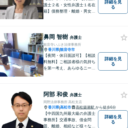
詳細を見
護士２名・女性弁護士１名在
る
籍】債務整理・離婚・男女問
題・相続・労働問題・企業法
務・犯罪被害者支援に注力。
丁寧な対応とわかりやすい説
鼻岡 智樹
明を心がけています。早期解
弁護士
決のため、まずはお気軽にご
観音寺いぶき法律事務所
相談ください。
香川県
観音寺市
|
【夜間・休日面談可】【相談
詳細を見
料無料】ご相談者様の気持ち
る
を第一考え、あらゆるニーズ
にお応えできるプロフェッシ
ョナルとして、地域の皆さま
の問題解決のサポートをさせ
ていただきます。ご相談は無
阿部 和俊
弁護士
料ですので、お気軽にご相談
岡野法律事務所 高松支店
ください。
香川県
高松市
高松築港駅
から徒歩6分
|
【中四国九州最大級の弁護士
詳細を見
事務所】交通事故、借金問
る
題、離婚、相続など様々な問