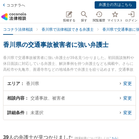
弁護士の方はこちら
ココナラへ
投稿する
探す
閲覧履歴
マイリスト
ログイン
ココナラ法律相談
香川県で法律相談できる弁護士
香川県で交通事故に
香川県の交通事故被害者に強い弁護士
香川県で交通事故被害者に強い弁護士が39名見つかりました。初回面談無料や
休日面談に対応している弁護士、解決事例を持つ弁護士なども掲載中。さらに
高松市や丸亀市、善通寺市などの地域条件で弁護士を絞り込めます。交通事故
に関係する自動車事故やバイク事故、自転車事故等の細かな分野での絞り込み
検索もでき便利です。特にオリーブ法律事務所の磯崎 亮太弁護士や東京スター
エリア
香川県
変更
トアップ法律事務所 高松支店の三浦 恵太弁護士、小早川法律事務所の小早川
龍司弁護士のプロフィール情報や弁護士費用、強みなどが注目されています。
相談内容
交通事故、被害者
変更
『香川県で土日や夜間に発生した交通事故被害者のトラブルを今すぐに弁護士
に相談したい』『交通事故被害者のトラブル解決の実績豊富な近くの弁護士を
検索したい』『初回相談無料で交通事故被害者を法律相談できる香川県内の弁
詳細条件
未選択
変更
護士に相談予約したい』などでお困りの相談者さんにおすすめです。
39
人の弁護士が見つかりました
(検索結果について詳しくは
こちら
)