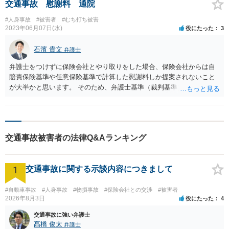
交通事故 慰謝料 通院
#人身事故
#被害者
#むち打ち被害
2023年06月07日(水)
役にたった
3
石濱 貴文
弁護士
弁護士をつけずに保険会社とやり取りをした場合、保険会社からは自
賠責保険基準や任意保険基準で計算した慰謝料しか提案されないこと
が大半かと思います。 そのため、弁護士基準（裁判基準）の慰謝料で
話をするためには、弁護士に依頼されるのがよろしいかと思います。
また、１２０万円というのは、あくまで自賠責保険の基準ですので、
病院代と慰謝料額を合わせて１２０万円を超える金額となった場合に
は、１２０万円を超えて支払いを受けることができます。 概要以上の
交通事故被害者の法律Q&Aランキング
ような形になりますが、一度お近くの弁護士に相談されてはいかがで
しょうか？ご加入の保険に特約が付いていれば法律相談費用を特約で
負担してもらうことが可能です。
1
交通事故に関する示談内容につきまして
#自動車事故
#人身事故
#物損事故
#保険会社との交渉
#被害者
2026年8月3日
役にたった
4
交通事故に強い弁護士
髙橋 俊太
弁護士