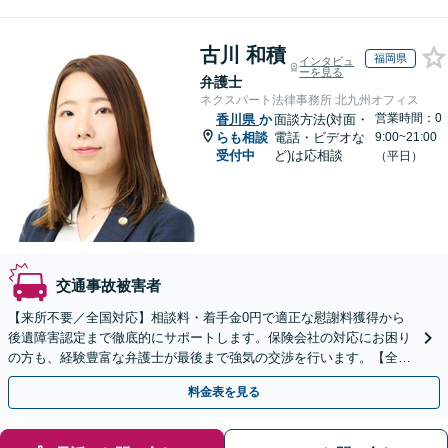
古川 和積
福岡県
インタビュ
ーを見る
弁護士
ネクスパート法律事務所 北九州オフィス
営業時間：0
香川県
か
面談方法(対面・
らも相談
電話・ビデオな
9:00~21:00
受付中
ど)は応相談
（平日）
交通事故被害者
【来所不要／全国対応】相談料・着手金0円で適正な慰謝料獲得から
後遺障害認定まで徹底的にサポートします。保険会社の対応にお困り
の方も、経験豊富な弁護士が最後まで強気の交渉を行います。【全国
13拠点】お気軽にご相談ください。
料金表を見る