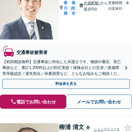
香
高
片原町駅
から
営業時間：本
川
松
|
日定休日
徒歩5分
県
市
交通事故被害者
【初回相談無料】交通事故に特化した弁護士です。物損や重症、死亡
事故など、累計1,200件以上の対応実績！保険会社との交渉／後遺障
害等級認定／過失割合／休業損害など、どんなお悩みもご相談くださ
い【夜間・休日面談可】【完全個室】【片原町駅5分】
料金表を見る
電話でお問い合わせ
メールでお問い合わせ
柳浦 清文
弁
インタビューを