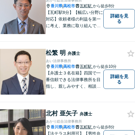
あかり総合法律事務所
底しています！【ZOOM面談
香川県
高松市
瓦町駅
から徒歩8分
|
対応可】
【瓦町駅8分】【幅広い分野に
詳細を見
対応】依頼者様の利益を第一
る
に考え、業務に取り組んでお
ります。秘密厳守、親身な相
談、最適な解決策をご提案い
たします。離婚・借金・刑事
松繁 明
事件・交通事故・不動産問題
弁護士
など幅広く対応。即日対応も
あい法律事務所
可能。まずはお気軽にご相談
香川県
高松市
瓦町駅
から徒歩10分
|
ください。
【弁護士３名在籍】四国で一
詳細を見
番信頼できる法律事務所を目
る
指し、親しみやすく、相談し
やすい環境を整えておりま
す。お気軽にご相談くださ
い。
北村 亜矢子
弁護士
あかり総合法律事務所
香川県
高松市
瓦町駅
から徒歩8分
|
【法テラス利用可】【男性弁