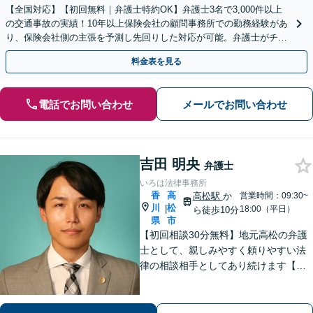
【全国対応】【初回無料｜弁護士特約OK】弁護士3名で3,000件以上
の交通事故の実績！10年以上保険会社の顧問事務所での勤務経験があ
り、保険会社側の主張を予測し先回りした対応が可能。弁護士がチー
ムとなり示談交渉、休業損害、後遺障害等に対応。
料金表を見る
電話でお問い合わせ
メールでお問い合わせ
吉田 明央
弁護士
いろは法律事務所
香
高
高松駅
か
営業時間：09:30~
川
松
|
18:00（平日）
ら徒歩10分
県
市
【初回相談30分無料】地元高松の弁護
士として、親しみやすく頼りやすい法
律の相談相手としてあり続けます【相
続問題】他士業とスムーズに連携し、
納得できる解決の実現を目指します
【離婚問題】不貞慰謝料の請求する側