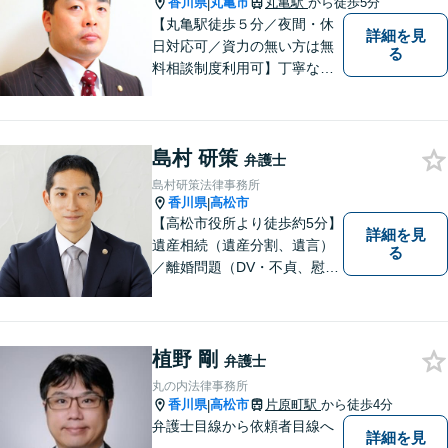
香川県
丸亀市
丸亀駅
から徒歩5分
|
【丸亀駅徒歩５分／夜間・休
詳細を見
日対応可／資力の無い方は無
る
料相談制度利用可】丁寧な対
応を心がけております。お気
軽にご相談ください。（相談
は事前に御予約願います）
島村 研策
弁護士
島村研策法律事務所
香川県
高松市
|
【高松市役所より徒歩約5分】
詳細を見
遺産相続（遺産分割、遺言）
る
／離婚問題（DV・不貞、慰謝
料、財産分与）／不動産／刑
事弁護など取扱い。満足度の
高いリーガルサービスをご提
供します。
植野 剛
弁護士
丸の内法律事務所
香川県
高松市
片原町駅
から徒歩4分
|
弁護士目線から依頼者目線へ
詳細を見