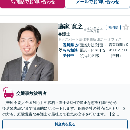
電話でお問い合わせ
メールでお問い合わせ
藤家 寛之
福岡県
インタビュ
ーを見る
弁護士
ネクスパート法律事務所 北九州オフィス
営業時間：0
香川県
か
面談方法(対面・
らも相談
電話・ビデオな
9:00~21:00
受付中
ど)は応相談
（平日）
交通事故被害者
【来所不要／全国対応】相談料・着手金0円で適正な慰謝料獲得から
後遺障害認定まで徹底的にサポートします。保険会社の対応にお困り
の方も、経験豊富な弁護士が最後まで強気の交渉を行います。【全国
13拠点】お気軽にご相談ください。
料金表を見る