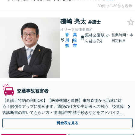
39件中 1-30件を表示
磯崎 亮太
弁護士
オリーブ法律事務所
香
高
栗林公園駅
か
営業時間：本
川
松
|
日定休日
ら徒歩7分
県
市
交通事故被害者
【弁護士特約の利用OK】【医療機関と連携】事故直後から迅速に対
応！賠償金アップに努めます。通院の仕方や主治医への対応、後遺障
害診断書の書いてもらい方・後遺障害申請手続きなどをアドバイスい
たします【電話・LINE・Web面談可】【駐車場あり】
料金表を見る