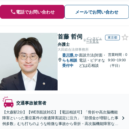
電話でお問い合わせ
メールでお問い合わせ
首藤 哲伺
東京都
インタビュ
ーを見る
弁護士
大田総合法律事務所
営業時間：0
香川県
か
面談方法(対面・
らも相談
電話・ビデオな
9:00~19:00
受付中
ど)は応相談
（平日）
交通事故被害者
【大森駅2分】【WEB面談対応】【電話相談可】「骨折や高次脳機能
障害といった重症案件の後遺障害認定に注力」「賠償金が増額した事
例多数」むち打ちのような軽微な事故から骨折・高次脳機能障害など