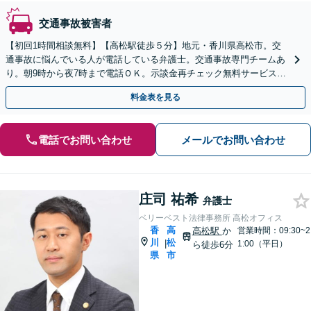
交通事故被害者
【初回1時間相談無料】【高松駅徒歩５分】地元・香川県高松市。交
通事故に悩んでいる人が電話している弁護士。交通事故専門チームあ
り。朝9時から夜7時まで電話ＯＫ。示談金再チェック無料サービスあ
り。後遺障害の認定手続き対応。話しやすい弁護士。
料金表を見る
電話でお問い合わせ
メールでお問い合わせ
庄司 祐希
弁護士
ベリーベスト法律事務所 高松オフィス
香
高
高松駅
か
営業時間：09:30~2
川
松
|
1:00（平日）
ら徒歩6分
県
市