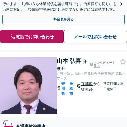
行います！主婦の方も休業補償を請求可能です。治療費打ち切りにも
迅速に対応。【後遺障害等級認定】適切でない認定には異議申し立て
を！【瓦町駅徒歩2分】
料金表を見る
電話でお問い合わせ
メールでお問い合わせ
山本 弘喜
弁
インタビューを
見る
護士
弁護士法人山本・坪井綜合法律事務所 高松オ
フィス
香
高
瓦町駅
から
営業時間：本
川
松
|
日定休日
徒歩2分
県
市
交通事故被害者