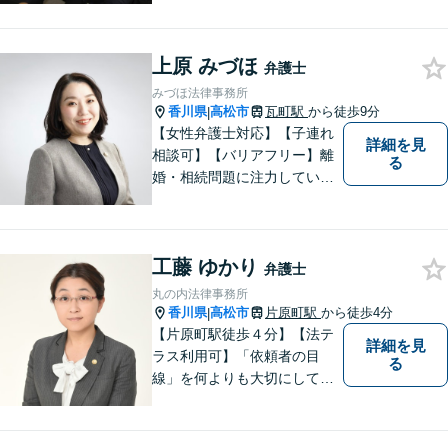
上原 みづほ
弁護士
みづほ法律事務所
香川県
高松市
瓦町駅
から徒歩9分
|
【女性弁護士対応】【子連れ
詳細を見
相談可】【バリアフリー】離
る
婚・相続問題に注力していま
す。女性弁護士をお探しの方
はお問い合わせください。
工藤 ゆかり
弁護士
丸の内法律事務所
香川県
高松市
片原町駅
から徒歩4分
|
【片原町駅徒歩４分】【法テ
詳細を見
ラス利用可】「依頼者の目
る
線」を何よりも大切にしてい
きたいと考えています。依頼
者の目線に立って、依頼者に
寄り添い、依頼者に納得して