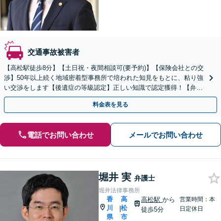
交通事故被害者
【高松駅徒歩8分】【土日祝・夜間相談可(要予約)】【保険会社との交
渉】50年以上続く地域密着型事務所で培われた知見をもとに、粘り強
い交渉をします【後遺症の等級認定】正しい知識で認定獲得！【弁護
士費用特約】迅速対応で結果が変わるので早期相談を
料金表を見る
電話でお問い合わせ
メールでお問い合わせ
堀井 実
弁護士
堀井法律事務所
香
高
高松駅
から
営業時間：本
川
松
|
日定休日
徒歩5分
県
市