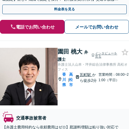
速対応で結果が変わるので、お早めにご相談ください
料金表を見る
電話でお問い合わせ
メールでお問い合わせ
園田 桃大
弁
インタビューを
見る
護士
弁護士法人山本・坪井綜合法律事務所 高松オ
フィス
香
高
瓦町駅
か
営業時間：08:00~2
川
松
|
1:00（平日）
ら徒歩2分
県
市
交通事故被害者
【弁護士費用特約なら依頼費用はゼロ】慰謝料増額は粘り強い対応で