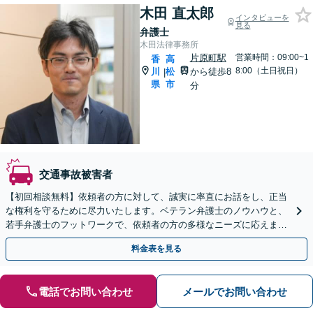
木田 直太郎
インタビューを
見る
弁護士
木田法律事務所
片原町駅
営業時間：09:00~1
香
高
8:00（土日祝日）
川
松
から徒歩8
|
県
市
分
交通事故被害者
【初回相談無料】依頼者の方に対して、誠実に率直にお話をし、正当
な権利を守るために尽力いたします。ベテラン弁護士のノウハウと、
若手弁護士のフットワークで、依頼者の方の多様なニーズに応えま
す。
料金表を見る
電話でお問い合わせ
メールでお問い合わせ