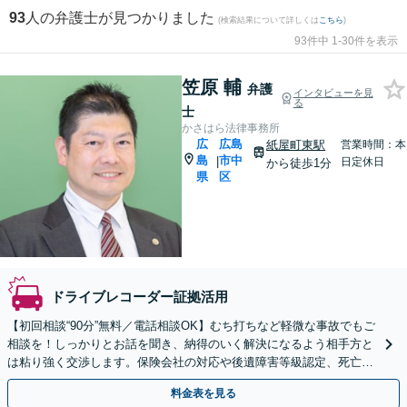
93
人の弁護士が見つかりました
(検索結果について詳しくは
こちら
)
93件中 1-30件を表示
笠原 輔
弁護
インタビューを見
る
士
かさはら法律事務所
広
広島
紙屋町東駅
営業時間：本
島
市中
|
日定休日
から徒歩1分
県
区
ドライブレコーダー証拠活用
【初回相談“90分”無料／電話相談OK】むち打ちなど軽微な事故でもご
相談を！しっかりとお話を聞き、納得のいく解決になるよう相手方と
は粘り強く交渉します。保険会社の対応や後遺障害等級認定、死亡事
故、休業損害、示談交渉など【弁護士特約利用可】
料金表を見る