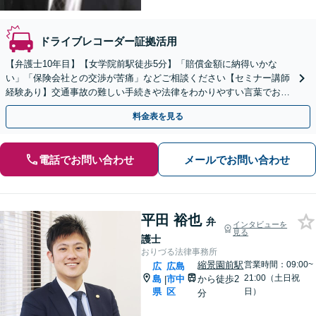
ドライブレコーダー証拠活用
【弁護士10年目】【女学院前駅徒歩5分】「賠償金額に納得いかな
い」「保険会社との交渉が苦痛」などご相談ください【セミナー講師
経験あり】交通事故の難しい手続きや法律をわかりやすい言葉でお伝
えします。【初回相談無料】【Zoom相談可能】
料金表を見る
電話でお問い合わせ
メールでお問い合わせ
平田 裕也
弁
インタビューを
見る
護士
おりづる法律事務所
縮景園前駅
営業時間：09:00~
広
広島
21:00（土日祝
島
市中
から徒歩2
|
県
区
日）
分