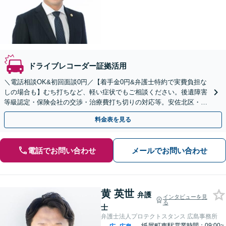
ドライブレコーダー証拠活用
＼電話相談OK&初回面談0円／【着手金0円&弁護士特約で実費負担な
しの場合も】むち打ちなど、軽い症状でもご相談ください。後遺障害
等級認定・保険会社の交渉・治療費打ち切りの対応等。安佐北区・安
佐南区の皆様を親身にサポート！【JR緑井駅5分】
料金表を見る
電話でお問い合わせ
メールでお問い合わせ
黄 英世
弁護
インタビューを見
る
士
弁護士法人プロテクトスタンス 広島事務所
紙屋町東駅
営業時間：09:00~