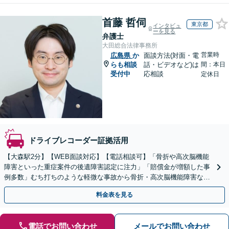
首藤 哲伺
東京都
インタビュ
ーを見る
弁護士
大田総合法律事務所
営業時
広島県
か
面談方法(対面・電
らも相談
話・ビデオなど)は
間：本日
受付中
応相談
定休日
ドライブレコーダー証拠活用
【大森駅2分】【WEB面談対応】【電話相談可】「骨折や高次脳機能
障害といった重症案件の後遺障害認定に注力」「賠償金が増額した事
例多数」むち打ちのような軽微な事故から骨折・高次脳機能障害など
の重症事故まで、事故の規模に関わらず対応いたします
料金表を見る
電話でお問い合わせ
メールでお問い合わせ