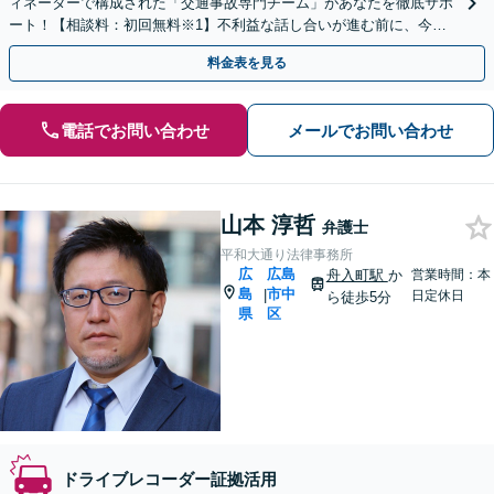
ィネーターで構成された「交通事故専門チーム」があなたを徹底サポ
ート！【相談料：初回無料※1】不利益な話し合いが進む前に、今す
ぐ相談！
料金表を見る
電話でお問い合わせ
メールでお問い合わせ
山本 淳哲
弁護士
平和大通り法律事務所
広
広島
舟入町駅
か
営業時間：本
島
市中
|
日定休日
ら徒歩5分
県
区
ドライブレコーダー証拠活用