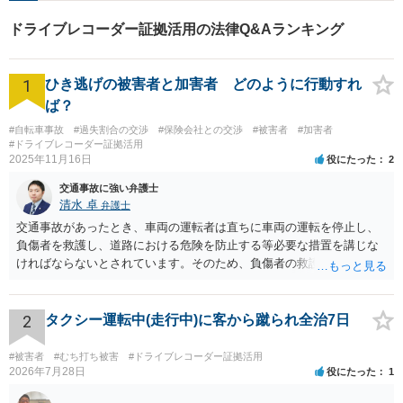
ドライブレコーダー証拠活用の法律Q&Aランキング
1
ひき逃げの被害者と加害者 どのように行動すれ
ば？
#自転車事故
#過失割合の交渉
#保険会社との交渉
#被害者
#加害者
#ドライブレコーダー証拠活用
2025年11月16日
役にたった
2
交通事故に強い弁護士
清水 卓
弁護士
交通事故があったとき、車両の運転者は直ちに車両の運転を停止し、
負傷者を救護し、道路における危険を防止する等必要な措置を講じな
ければならないとされています。そのため、負傷者の救護や道路にお
ける危険を防止する措置を講じずに逃走すれば、「危険防止措置義務
違反」が問題になります。 また、交通事故があったときは、警察官
が現場にいるときはその警察官に、警察官が現場にいなければ直ちに
2
タクシー運転中(走行中)に客から蹴られ全治7日
最寄りの警察署等に、事故の発生日時・場所、死傷者の数及び負傷者
の負傷の程度並びに損害した物及び損壊の程度等を報告しなければな
#被害者
#むち打ち被害
#ドライブレコーダー証拠活用
らないとされています。そのため、警察署等への報告を怠ると、「報
2026年7月28日
役にたった
1
告義務違反」が問題になります。 なお、事故によって人が負傷する