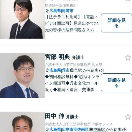
す。ご希望の方はご予約の際
尾道総合法律事務所
にお申し付けください。
広島県
尾道市
|
【法テラス利用可】【電話・
詳細を見
ビデオ面談可】尾道出身で地
る
元の皆様の法律問題をスムー
ズに解決するために日々努力
しております。話しやすい環
境づくり、案件への細やかな
気配り、親身な対応がモット
宮部 明典
弁護士
ーで、様々な分野における法
弁護士法人山下江法律事務所 呉支部
的サービスを提供いたしま
広島県
呉市
呉駅
から徒歩7分
|
す。
◆初回相談無料◆電話/オンラ
詳細を見
イン相談可◆呉市文化ホール
る
近く◆相続・遺言、交通事
故、離婚・不貞慰謝料請求、B
型肝炎訴訟、債権回収、企業
法務、顧問弁護士、刑事弁護
田中 伸
など。話しにくいことも安心
弁護士
してご相談ください。あなた
弁護士法人山下江法律事務所 中筋オフィス
の気持ちに寄り添い、丁寧に
広島県
広島市安佐南区
中筋駅
から徒歩2分
|