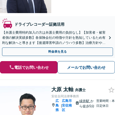
ドライブレコーダー証拠活用
【弁護士費用特約加入の方は弁護士費用の負担なし】【加害者・被害
者側の解決実績多数】各保険会社の特徴や方針を熟知しているため有
利な解決へと導きます【後遺障害申請のノウハウ多数】治療方針や通
院頻度もアドバイス。事故直後、お早めにご相談下さい。
料金表を見る
電話でお問い合わせ
メールでお問い合わせ
大原 太軸
弁護士
安佐合同法律事務所
広
広島市
緑井駅
か
営業時間：本
島
安佐南
|
日定休日
ら徒歩5分
県
区