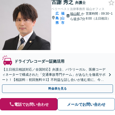
古謝 秀之
弁護士
ベリーベスト法律事務所 福山オフィス
広
福
福山駅
か
営業時間：09:30~1
島
山
|
8:00（土日祝日）
ら徒歩7分
県
市
ドライブレコーダー証拠活用
【土日祝日相談対応／全国対応】弁護士、パラリーガル、医療コーデ
ィネーターで構成された「交通事故専門チーム」があなたを徹底サポ
ート！【相談料：初回無料※1】不利益な話し合いが進む前に、今す
ぐ相談！
料金表を見る
電話でお問い合わせ
メールでお問い合わせ