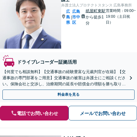
弁護士法人プロテクトスタンス 広島事務所
紙屋町東駅
営業時間：09:00~
広
広島
19:00（土日祝
島
市中
から徒歩1
|
県
区
日）
分
ドライブレコーダー証拠活用
【何度でも相談無料】【交通事故の経験豊富な元裁判官が在籍】【交
通事故の専門部署をご用意】交通事故の被害は弁護士にご相談くださ
い。保険会社と交渉し、治療期間の延長や賠償金の増額を勝ち取りま
す。後遺障害の等級認定の手続きなどもお任せください。
料金表を見る
電話でお問い合わせ
メールでお問い合わせ