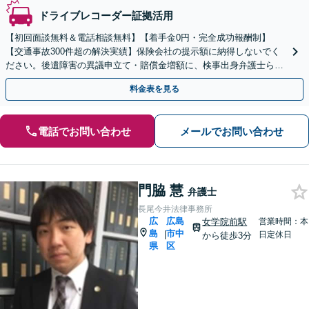
ドライブレコーダー証拠活用
【初回面談無料＆電話相談無料】【着手金0円・完全成功報酬制】
【交通事故300件超の解決実績】保険会社の提示額に納得しないでく
ださい。後遺障害の異議申立て・賠償金増額に、検事出身弁護士らが
強気の交渉で挑みます【休日・夜間相談可】
料金表を見る
電話でお問い合わせ
メールでお問い合わせ
門脇 慧
弁護士
長尾今井法律事務所
広
広島
女学院前駅
営業時間：本
島
市中
|
日定休日
から徒歩3分
県
区