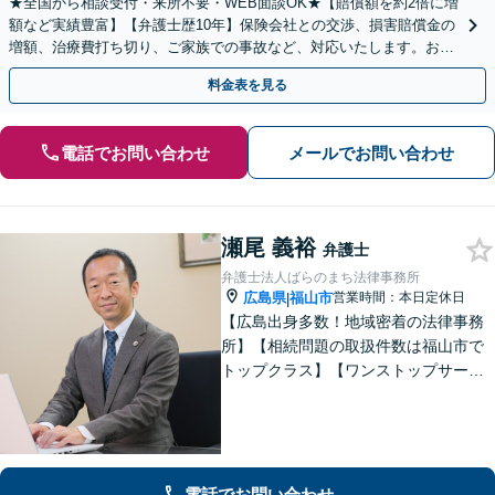
★全国から相談受付・来所不要・WEB面談OK★【賠償額を約2倍に増
額など実績豊富】【弁護士歴10年】保険会社との交渉、損害賠償金の
増額、治療費打ち切り、ご家族での事故など、対応いたします。お早
めにご相談ください【初回相談・着手金無料】
料金表を見る
電話でお問い合わせ
メールでお問い合わせ
瀬尾 義裕
弁護士
弁護士法人ばらのまち法律事務所
広島県
福山市
営業時間：本日定休日
|
【広島出身多数！地域密着の法律事務
所】【相続問題の取扱件数は福山市で
トップクラス】【ワンストップサービ
ス】税理士、司法書士、社会保険労務
士、土地家屋調査士など各士業との緊
密な連携体制「企業法務、民事家事、
遺言・相続、債務整理など、幅広い分
野に対応」
電話でお問い合わせ