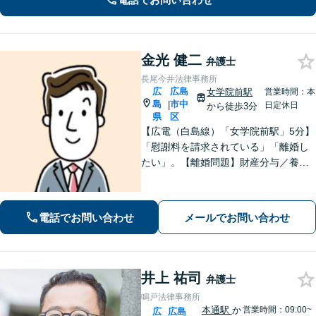
金光 健二
弁護士
長尾今井法律事務所
広
広島
女学院前駅
営業時間：本
島
市中
|
日定休日
から徒歩3分
県
区
【広電（白島線）「女学院前駅」5分】
「慰謝料を請求されている」「離婚し
たい」。【離婚問題】財産分与／養育
費／婚姻費用／不貞慰謝料など。遺産
分割協議、遺言書作成、遺留分侵害額
請求など【相続・遺言】料金は明確に
電話でお問い合わせ
メールでお問い合わせ
細かく設定【初回相談無料】
井上 祐司
弁護士
鳴戸法律事務所
本通駅
か
営業時間：09:00~
広
広島