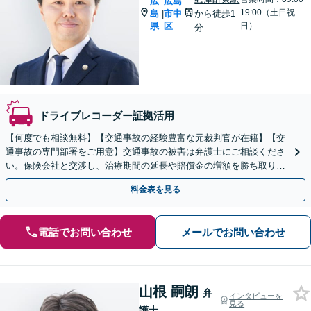
広
広島
19:00（土日祝
島
市中
から徒歩1
|
県
区
日）
分
ドライブレコーダー証拠活用
【何度でも相談無料】【交通事故の経験豊富な元裁判官が在籍】【交
通事故の専門部署をご用意】交通事故の被害は弁護士にご相談くださ
い。保険会社と交渉し、治療期間の延長や賠償金の増額を勝ち取りま
す。後遺障害の等級認定の手続きなどもお任せください。
料金表を見る
電話でお問い合わせ
メールでお問い合わせ
山根 嗣朗
弁
インタビューを
見る
護士