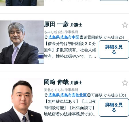
いいか分からない」という方
もまずはご相談ください。主
に離婚、交通事故、刑事事
原田 一彦
件、借金問題、消費者被害を
弁護士
取り扱っております。
もみじ総合法律事務所
広島県
広島市中区
縮景園前駅
から徒歩2分
|
【借金分野は初回相談３０分
詳細を見
無料】多数実績有。社会人経
る
験有。性格は穏やかで、じっ
くりとお話を聞くこと、寄り
添うことを大事にしていま
す。
岡﨑 伸哉
弁護士
美北さくら法律事務所
広島県
広島市安佐北区
可部駅
から徒歩10分
|
【無料駐車場あり】【土日夜
詳細を見
間相談可能】【出張面談可】
る
地域密着の法律事務所で10年
以上の解決実績！依頼者様に
寄り添い、問題解決を行いま