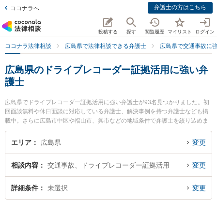
弁護士の方はこちら
ココナラへ
投稿する
探す
閲覧履歴
マイリスト
ログイン
ココナラ法律相談
広島県で法律相談できる弁護士
広島県で交通事故に
広島県のドライブレコーダー証拠活用に強い弁
護士
広島県でドライブレコーダー証拠活用に強い弁護士が93名見つかりました。初
回面談無料や休日面談に対応している弁護士、解決事例を持つ弁護士なども掲
載中。さらに広島市中区や福山市、呉市などの地域条件で弁護士を絞り込めま
す。交通事故に関係する自動車事故やバイク事故、自転車事故等の細かな分野
での絞り込み検索もでき便利です。特にかさはら法律事務所の笠原 輔弁護士や
エリア
広島県
変更
松田法律事務所の松田 健弁護士、ベリーベスト法律事務所 福山オフィスの中村
明彦弁護士のプロフィール情報や弁護士費用、強みなどが注目されています。
相談内容
交通事故、ドライブレコーダー証拠活用
変更
『広島県で土日や夜間に発生したドライブレコーダー証拠活用のトラブルを今
すぐに弁護士に相談したい』『ドライブレコーダー証拠活用のトラブル解決の
実績豊富な近くの弁護士を検索したい』『初回相談無料でドライブレコーダー
詳細条件
未選択
変更
証拠活用を法律相談できる広島県内の弁護士に相談予約したい』などでお困り
の相談者さんにおすすめです。