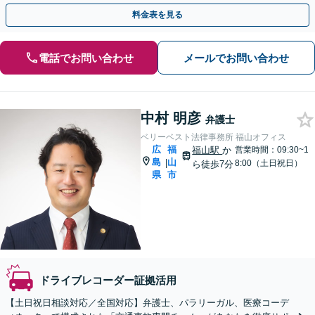
間面談】【縮景園前駅4分】
料金表を見る
電話でお問い合わせ
メールでお問い合わせ
中村 明彦
弁護士
ベリーベスト法律事務所 福山オフィス
広
福
福山駅
か
営業時間：09:30~1
島
山
|
8:00（土日祝日）
ら徒歩7分
県
市
ドライブレコーダー証拠活用
【土日祝日相談対応／全国対応】弁護士、パラリーガル、医療コーデ