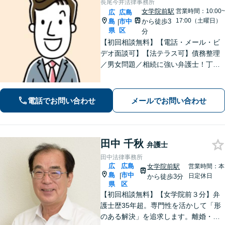
長尾今井法律事務所
女学院前駅
営業時間：10:00~
広
広島
17:00（土曜日）
島
市中
から徒歩3
|
県
区
分
【初回相談無料】【電話・メール・ビ
デオ面談可】【法テラス可】債務整理
／男女問題／相続に強い弁護士！丁寧
なヒアリングで、あなたにとって最適
な解決案をご提案。依頼者さまの心に
寄り添ったサポートが強み【分割・後
電話でお問い合わせ
メールでお問い合わせ
払い利用可】【女学院前駅5分】
田中 千秋
弁護士
田中法律事務所
広
広島
女学院前駅
営業時間：本
島
市中
|
日定休日
から徒歩3分
県
区
【初回相談無料】【女学院前３分】弁
護士歴35年超。専門性を活かして「形
のある解決」を追求します。離婚・債