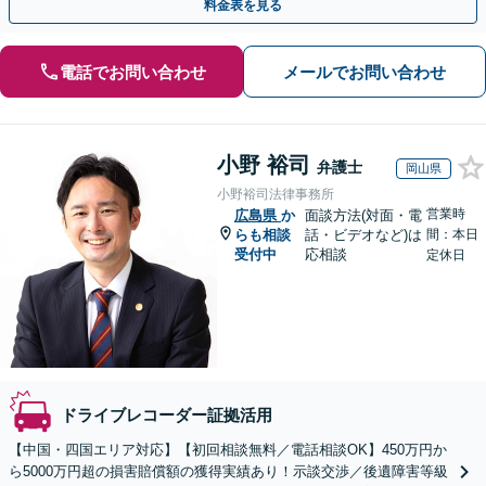
料金表を見る
電話でお問い合わせ
メールでお問い合わせ
小野 裕司
弁護士
岡山県
小野裕司法律事務所
営業時
広島県
か
面談方法(対面・電
らも相談
話・ビデオなど)は
間：本日
受付中
応相談
定休日
ドライブレコーダー証拠活用
【中国・四国エリア対応】【初回相談無料／電話相談OK】450万円か
ら5000万円超の損害賠償額の獲得実績あり！示談交渉／後遺障害等級