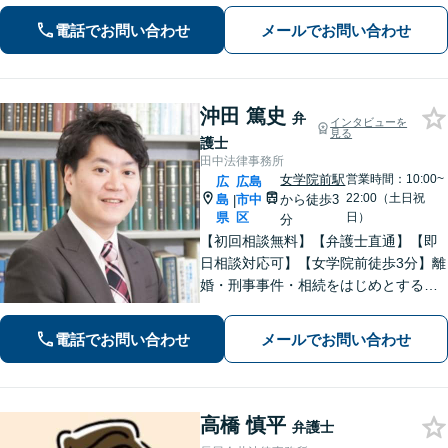
とがありましたら、まずはお気軽にご
電話でお問い合わせ
メールでお問い合わせ
相談ください。【出張相談に対応】
【秘密厳守】
沖田 篤史
弁
インタビューを
見る
護士
田中法律事務所
女学院前駅
営業時間：10:00~
広
広島
22:00（土日祝
島
市中
から徒歩3
|
県
区
日）
分
【初回相談無料】【弁護士直通】【即
日相談対応可】【女学院前徒歩3分】離
婚・刑事事件・相続をはじめとする身
近な問題について、法律面にとどまら
ない真の問題解決を目指して誠実かつ
電話でお問い合わせ
メールでお問い合わせ
迅速な対応を致します。是非、お気軽
にご相談ください。
高橋 慎平
弁護士