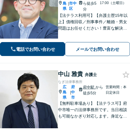
17:00（土曜日）
島
市中
ら徒歩5
|
県
区
分
【法テラス利用可】【弁護士歴15年以
上】債権回収／刑事事件／離婚・男女
問題はお任せください！豊富な解決実
績と弁護士経験を活かした、的確でス
ムーズな対応が持ち味です【子連れ相
談】【完全個室相談】【休日・夜間対
電話でお問い合わせ
メールでお問い合わせ
応可】【本通駅5分】
中山 雅貴
弁護士
なぎ法律事務所
広
府
府中駅
から
営業時間：本
島
中
|
日定休日
徒歩5分
県
市
【無料駐車場あり】【法テラス可】府
中市唯一の法律事務所です。当日相談
も可能なかぎり対応します。身近な相
談相手として親身にご相談に乗りま
す。相続・離婚・借金など、お困りご