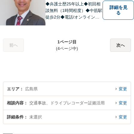
お応えします。
◆弁護士歴25年以上◆初回相
詳細を見
談無料（1時間程度）◆中筋駅
る
徒歩2分◆電話/オンライン相
談可◆夜間相談可◆相続、交
通事故、離婚、不貞慰謝料請
求、企業法務等。広島市北部
1ページ目
地域の皆様に寄り添い、地域
前へ
次へ
(4ページ中)
密着型の法律事務所としてよ
り身近な法的サービスを提供
します。
エリア
広島県
変更
相談内容
交通事故、ドライブレコーダー証拠活用
変更
詳細条件
未選択
変更