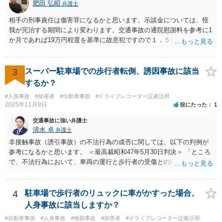
と、過失運転致傷罪に問われる可能性もあります。 これらのことを
肥田 弘昭
弁護士
前提に、今後の対応を検討するとすれば、例えば、以下のような対応
相手の刑事責任は傷害罪になるかと思います。示談金については、怪
が考えられます。 ① お姉様は足の小指を骨折されており、今回の事故
我が完治する期間により変わります。交通事故の通院慰謝料を参考に1
の被害者にあたります（お姉様が被害者の人身事故）。そして、自動
か月であれば19万円程度を基準に故意犯ですので１．５倍か2倍程度す
車の運転手は、お姉様に怪我をさせ、救護•警察への報告をせずに事故
る金額が相場かと思います。完治の期間が延びればその分慰謝料額も
現場を去っており、過失運転致傷罪、報告義務違反等に該当する可能
上がるかと思います。ご参考にしてください。
性があります（お姉様が罪に問われることはないでしょうから、ご不
3
スーパー駐車場での歩行者転倒、誘因事故に該当
安になり過ぎることはないでしょう）。 ② そのため、自動車の運転手
を被疑者として警察は必要な捜査を行い、検察庁に事件を送致するも
するか？
のと思わます。お姉様としては、捜査にしっかり協力なさるべきでし
#人身事故
#加害者
#自動車事故
#ドライブレコーダー証拠活用
ょう。 ③ さらに、自動車の運転手の所在が明らかとなった場合、自動
2025年11月9日
役にたった
1
車の運転手の加入している任意保険会社からお怪我に関する損害賠償
交通事故に強い弁護士
をしっかりとしてもらうべきでしょう（運転手から渡された２万円は
清水 卓
弁護士
損害賠償の一部としてもらっておいて特に問題はないかと思いま
す）。 ③ ご自身での対応が難しければ、お住まいの地域等の弁護士に
非接触事故（誘引事故）の不法行為の成否に関しては、以下の判例が
相談•依頼し、事故相手との示談交渉等をしてもらうこともご検討くだ
参考になるかと思います。 ＜最高裁昭和47年5月30日判決＞ 「ところ
さい。 ④ お姉様又はお姉様のご家族（同居，別居を問いません）が加
で、不法行為において、車両の運行と歩行者の受傷との間に相当因果
入している自転車保険、自動車の任意保険、自宅の火災保険等に弁護
関係があるとされる場合は、車両が被害者に直接接触したり、または
士費用特約がついているか否か確認してみて下さい。自転車に乗って
車両が衝突した物体等がさらに被害者に接触したりするときが普通で
いる際に交通事故に遭った場合にも適用がある場合があります。 弁
あるが、これに限られるものではなく、このような接触がないときで
4
駐車場で歩行者のリュックに車がかすった場合、
護士費用特約がついている場合、相談料や依頼する弁護士費用を弁護
あつても、車両の運行が被害者の予測を裏切るような常軌を逸したも
人身事故に該当しますか？
士費用特約から支払ってもらえます。
のであつて、歩行者がこれによつて危難を避けるべき方法を見失い転
#自動車事故
#人身事故
#物損事故
#加害者
#ドライブレコーダー証拠活用
倒して受傷するなど、衝突にも比すべき事態によつて傷害が生じた場