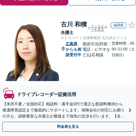
古川 和積
福岡県
インタビュ
ーを見る
弁護士
ネクスパート法律事務所 北九州オフィス
営業時間：09:
広島県
面談方法(対面・
からも相
電話・ビデオな
00~21:00（土
談受付中
ど)は応相談
日祝日）
ドライブレコーダー証拠活用
【来所不要／全国対応】相談料・着手金0円で適正な慰謝料獲得から
後遺障害認定まで徹底的にサポートします。保険会社の対応にお困り
の方も、経験豊富な弁護士が最後まで強気の交渉を行います。【全国
13拠点】お気軽にご相談ください。
料金表を見る