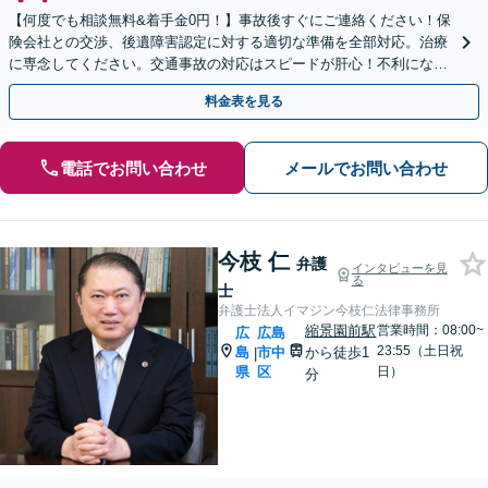
【何度でも相談無料&着手金0円！】事故後すぐにご連絡ください！保
険会社との交渉、後遺障害認定に対する適切な準備を全部対応。治療
に専念してください。交通事故の対応はスピードが肝心！不利になら
ないよう全力でサポートします。【舟入町駅5分】
料金表を見る
電話でお問い合わせ
メールでお問い合わせ
今枝 仁
弁護
インタビューを見
る
士
弁護士法人イマジン今枝仁法律事務所
縮景園前駅
営業時間：08:00~
広
広島
23:55（土日祝
島
市中
から徒歩1
|
県
区
日）
分