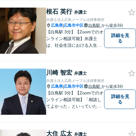
す。夜間・休日の対応、出張
根石 英行
面談も承っています！【借金
弁護士
問題相談無料】
弁護士法人広島メープル法律事務所
広島県
広島市中区
白島駅
から徒歩3分
|
【白鳥駅 3分】【Zoomでのオ
詳細を見
ンライン相談可能】弁護士
る
は、社会生活における人生の
パートナー、転ばぬ先の杖だ
と考えています。リラックス
してお話しいただける環境を
川崎 智宏
整えておりますので、困った
弁護士
とき、迷ったときはお気軽に
弁護士法人広島メープル法律事務所
ご相談ください。
広島県
広島市中区
白島駅
から徒歩3分
|
【白鳥駅 3分】【Zoomでのオ
詳細を見
ンライン相談可能】「相談し
る
てよかった」といっていただ
けるように、依頼者に寄り添
い、ベストな解決を目指しま
す。打ち合わせ室内にキッズ
大住 広太
スペースのご用意が可能で
弁護士