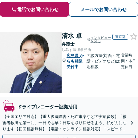
電話でお問い合わせ
メールでお問い合わせ
清水 卓
東京都
インタビュー
を見る
弁護士
しみず法律事務所
営業時
広島県
か
面談方法(対面・電
らも相談
話・ビデオなど)は
間：本日
受付中
応相談
定休日
ドライブレコーダー証拠活用
【全国エリア対応】【重大後遺障害・死亡事案などの実績多数】「被
害者救済を第一に」一日でも早く日常を取り戻せるよう、私が力にな
ります【初回相談無料】【電話・オンライン相談対応】「スピード対
応・納得できる解決を」「刑事裁判のニーズにも対応」