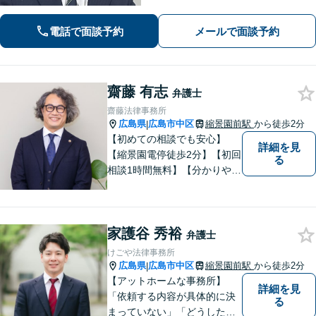
質を短時間で理解し、私から話を引き
出すのが得意です。逆に私からは、法
電話で面談予約
メールで面談予約
律用語を多用しない分かり易い説明を
心がけています。女学院前電停から徒
歩１分。
齋藤 有志
弁護士
齋藤法律事務所
広島県
広島市中区
縮景園前駅
から徒歩2分
|
【初めての相談でも安心】
詳細を見
【縮景園電停徒歩2分】【初回
る
相談1時間無料】【分かりやす
い説明】経験豊富な弁護士が
しっかりとお話をうかがいま
す。あなたの問題を一緒に考
家護谷 秀裕
え、納得の解決を目指しま
弁護士
す。
けごや法律事務所
広島県
広島市中区
縮景園前駅
から徒歩2分
|
【アットホームな事務所】
詳細を見
「依頼する内容が具体的に決
る
まっていない」「どうしたら