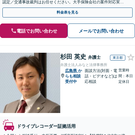
認定／交通事故裁判はお任せください。大手保険会社の案件対応実績
多数。医学的知識にも精通【休日・夜間面談可能】
料金表を見る
電話でお問い合わせ
メールでお問い合わせ
杉田 英史
弁護士
東京都
弁護士法人みなと法律事務所
営業時
広島県
か
面談方法(対面・電
らも相談
話・ビデオなど)は
間：本日
受付中
応相談
定休日
ドライブレコーダー証拠活用