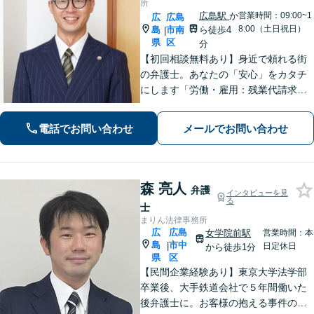
所
広島駅
か
営業時間：09:00~1
広
広島
8:00（土日祝日）
島
市南
ら徒歩4
|
県
区
分
【初回相談無料あり】身近で頼れる街
の弁護士。あなたの「安心」をカタチ
にします「労働・雇用：残業代請求、
不当解雇、労災など、労働者側の対応
実績が豊富」「不動産：不動産を相続
電話でお問い合わせ
メールでお問い合わせ
すべきか、放棄すべきか冷静に判断で
きるようサポートいたします」【広島
駅４分】
森 亮人
弁護
インタビューを見
る
士
まりん法律事務所
広
広島
女学院前駅
営業時間：本
島
市中
|
日定休日
から徒歩1分
県
区
【民間企業経験あり】東京大学法学部
卒業後、大手鉄道会社で５年間働いた
後弁護士に。お客様の抱える事件の本