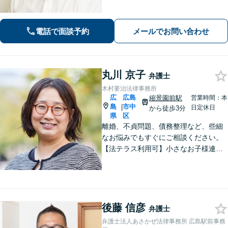
務整理・不動産・相続・企業法務な
ど、個人・法人ともに実績豊富です。
話しやすい弁護士に是非ご相談くださ
電話で面談予約
メールでお問い合わせ
い。（合同庁舎内郵便局近く）
丸川 京子
弁護士
木村要治法律事務所
広
広島
縮景園前駅
営業時間：本
島
市中
|
日定休日
から徒歩3分
県
区
離婚、不貞問題、債務整理など、些細
なお悩みでもすぐにご相談ください。
【法テラス利用可】小さなお子様連れ
でも安心してご利用いただけるよう、
完全個室で対応。【初回相談無料】女
性ならでは気配りと法の知識と経験を
もって速やかにサポート。
後藤 信彦
弁護士
弁護士法人あさかぜ法律事務所 広島駅前事務