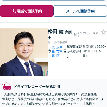
電話で面談予約
メールで面談予約
松田 健
弁護
インタビューを見
る
士
松田法律事務所
縮景園前駅
営業時間：09:00~
広
広島
20:00（土日祝
島
市中
から徒歩4
|
県
区
日）
分
ドライブレコーダー証拠活用
【初回相談無料】弁護士特約で弁護士費用が実質0円！「高次脳機能
障害など、難易度の高い事故にも対応」保険会社との交渉で賠償金ア
ップに努めます。納得いかない過失割合もお任せください【休日・夜