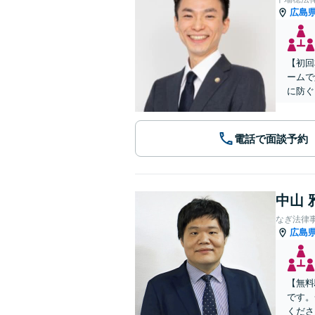
広島
【初回
ームで
に防ぐ
電話で面談予約
中山 
なぎ法律
広島
【無料
です。
くださ