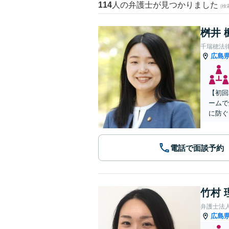
114
人の弁護士が見つかりました
(
桝井 
千瑞穂法
広島
【初回
ームで
に防ぐ
電話で面談予約
竹村 
弁護士法
広島