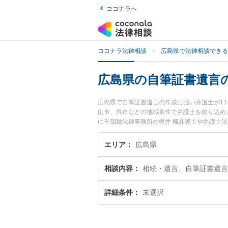
ココナラへ
ココナラ法律相談
広島県で法律相談できる
広島県の自筆証書遺言
広島県で自筆証書遺言の作成に強い弁護士が1
山市、呉市などの地域条件で弁護士を絞り込め
に千瑞穂法律事務所の桝井 楓弁護士や弁護士
注目されています。『広島県で土日や夜間に発
護士を検索したい』『初回相談無料で自筆証書
エリア
広島県
相談内容
相続・遺言、自筆証書遺言
詳細条件
未選択