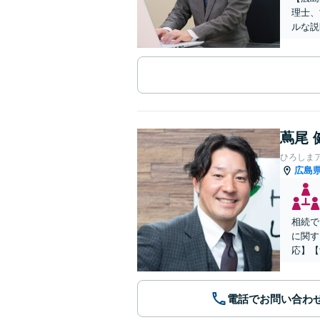
理士、
ルな説
蔦尾 
ひろしま
広島
相続で
に関す
応】【
電話でお問い合わ