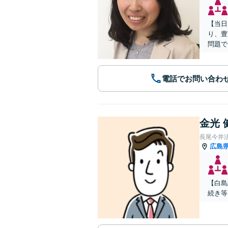
【当日
り、豊
問題で
電話でお問い合わ
金光 
長尾今井
広島
【白島
続き等