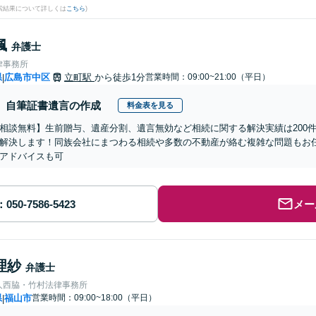
検索結果について詳しくは
こちら
)
楓
弁護士
律事務所
県
広島市中区
立町駅
から徒歩1分
営業時間：09:00~21:00（平日）
|
自筆証書遺言の作成
料金表を見る
相談無料】生前贈与、遺産分割、遺言無効など相続に関する解決実績は200
解決します！同族会社にまつわる相続や多数の不動産が絡む複雑な問題もお
アドバイスも可
メー
理紗
弁護士
人西脇・竹村法律事務所
県
福山市
営業時間：09:00~18:00（平日）
|