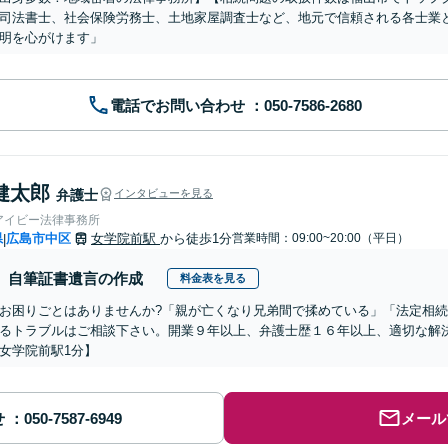
司法書士、社会保険労務士、土地家屋調査士など、地元で信頼される各士業
明を心がけます」
電話でお問い合わせ
健太郎
弁護士
インタビューを見る
アイビー法律事務所
県
広島市中区
女学院前駅
から徒歩1分
営業時間：09:00~20:00（平日）
|
自筆証書遺言の作成
料金表を見る
お困りごとはありませんか?「親が亡くなり兄弟間で揉めている」「法定相
るトラブルはご相談下さい。開業９年以上、弁護士歴１６年以上、適切な解
女学院前駅1分】
せ
メール