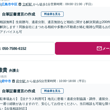
県
広島市中区
立町駅
から徒歩1分
営業時間：09:00~21:00（平日）
|
自筆証書遺言の作成
料金表を見る
相談無料】生前贈与、遺産分割、遺言無効など相続に関する解決実績は200
解決します！同族会社にまつわる相続や多数の不動産が絡む複雑な問題もお
アドバイスも可
メー
雅貴
弁護士
事務所
県
府中市
府中駅
から徒歩5分
営業時間：10:00~18:00（平日）
|
自筆証書遺言の作成
料金表を見る
駐車場あり】【法テラス利用可】地元に密着！遺産分割協議・調停、遺留分
一通り経験がありますので、安心してお任せください。当日相談も可能な限
い【出張相談対応】