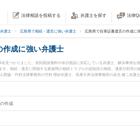
法律相談を投稿する
弁護士を探す
法律Q
弁護士
広島県で相続・遺言に強い弁護士
広島県で自筆証書遺言の作成に
の作成に強い弁護士
14名見つかりました。初回面談無料や休日面談に対応している弁護士、解決事例を
ます。相続・遺言に関係する家族間の相続トラブルや認知症の相続、遺産分割等の
法人西脇・竹村法律事務所の竹村 理紗弁護士、長尾今井法律事務所の金光 健二弁護
生した自筆証書遺言の作成のトラブルを今すぐに弁護士に相談したい』『自筆証書
遺言の作成を法律相談できる広島県内の弁護士に相談予約したい』などでお困りの
の作成