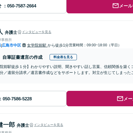
せ
メール
人
弁護士
インタビューを見る
律事務所
県
広島市中区
女学院前駅
から徒歩1分
営業時間：09:00~18:00（平日）
|
自筆証書遺言の作成
料金表を見る
院前駅徒歩１分】わかりやすい説明、聞きやすい話し言葉、信頼関係を築く
分／遺留分請求／遺言書作成などをサポートします。対立が生じてしまった
メー
健一郎
弁護士
インタビューを見る
律事務所