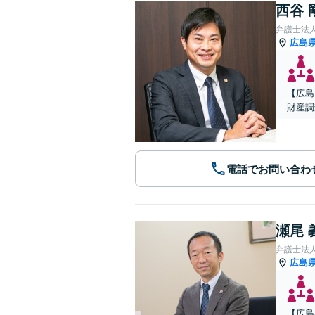
西谷 
弁護士法人A
広島
【広島
財産調
電話でお問い合わ
瀬尾 
弁護士法
広島
【広島