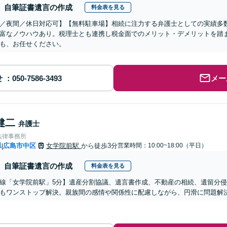
自筆証書遺言の作成
料金表を見る
／夜間／休日対応可】【無料駐車場】相続に注力する弁護士としての実績多
富なノウハウあり。税理士とも連携し税金面でのメリット・デメリットを踏
も、お任せください。
せ
メー
健二
弁護士
法律事務所
県
広島市中区
女学院前駅
から徒歩3分
営業時間：10:00~18:00（平日）
|
自筆証書遺言の作成
料金表を見る
線「女学院前駅」5分】遺産分割協議、遺言書作成、不動産の相続、遺留分
もワンストップ解決。親族間の感情や関係性に配慮しながら、円滑に問題解