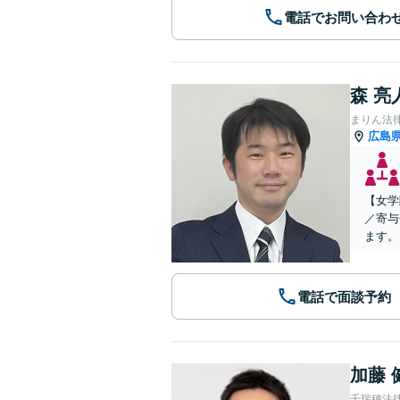
電話でお問い合わ
森 亮
まりん法
広島
【女学
／寄与
ます。
電話で面談予約
加藤 
千瑞穂法