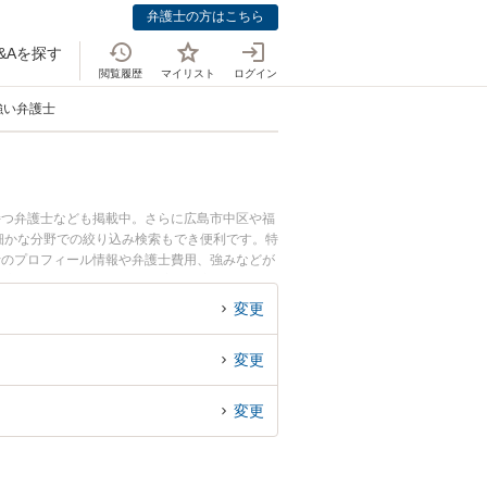
弁護士の方はこちら
&Aを探す
閲覧履歴
マイリスト
ログイン
強い弁護士
持つ弁護士なども掲載中。さらに広島市中区や福
細かな分野での絞り込み検索もでき便利です。特
士のプロフィール情報や弁護士費用、強みなどが
遺言の作成のトラブル解決の実績豊富な近くの弁
相談者さんにおすすめです。
変更
変更
変更