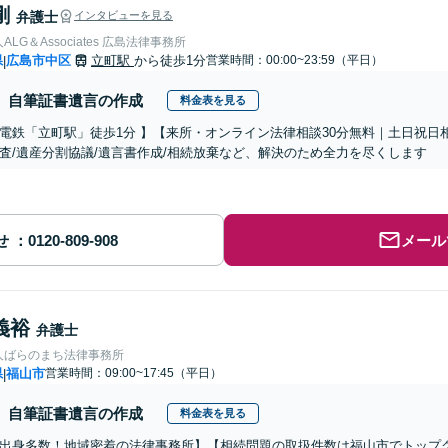
剛
弁護士
インタビューを見る
LG＆Associates 広島法律事務所
県
広島市中区
立町駅
から徒歩1分
営業時間：00:00~23:59（平日）
|
自筆証書遺言の作成
料金表を見る
電鉄「立町駅」徒歩1分 】【来所・オンライン法律相談30分無料｜土日祝日
査/遺産分割協議/遺言書作成/相続放棄など、解決のため全力を尽くします
せ
メール
義裕
弁護士
人ばらのまち法律事務所
県
福山市
営業時間：09:00~17:45（平日）
|
自筆証書遺言の作成
料金表を見る
出身多数！地域密着の法律事務所】【相続問題の取扱件数は福山市でトップ