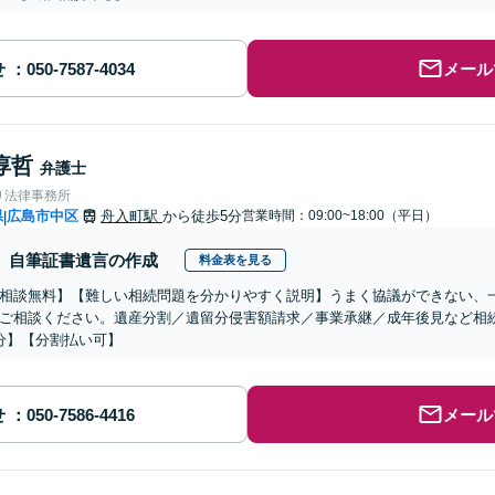
せ
メール
淳哲
弁護士
り法律事務所
県
広島市中区
舟入町駅
から徒歩5分
営業時間：09:00~18:00（平日）
|
自筆証書遺言の作成
料金表を見る
相談無料】【難しい相続問題を分かりやすく説明】うまく協議ができない、
ご相談ください。遺産分割／遺留分侵害額請求／事業承継／成年後見など相
分】【分割払い可】
せ
メール