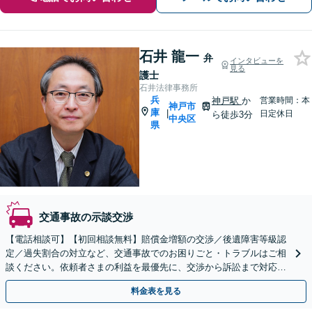
石井 龍一
弁
インタビューを
見る
護士
石井法律事務所
兵
神戸駅
か
営業時間：本
神戸市
庫
|
日定休日
ら徒歩3分
中央区
県
交通事故の示談交渉
【電話相談可】【初回相談無料】賠償金増額の交渉／後遺障害等級認
定／過失割合の対立など、交通事故でのお困りごと・トラブルはご相
談ください。依頼者さまの利益を最優先に、交渉から訴訟まで対応い
たします【弁護士費用特約利用可】【神戸駅3分】
料金表を見る