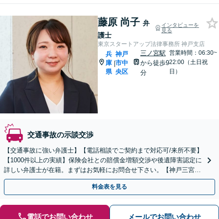
藤原 尚子
弁
インタビューを
見る
護士
東京スタートアップ法律事務所 神戸支店
三ノ宮駅
営業時間：06:30~
兵
神戸
22:00（土日祝
庫
市中
から徒歩9
|
県
央区
日）
分
交通事故の示談交渉
【交通事故に強い弁護士】【電話相談でご契約まで対応可/来所不要】
【1000件以上の実績】保険会社との賠償金増額交渉や後遺障害認定に
詳しい弁護士が在籍。まずはお気軽にお問合せ下さい。【神戸三宮駅
9分】
料金表を見る
電話でお問い合わせ
メールでお問い合わせ