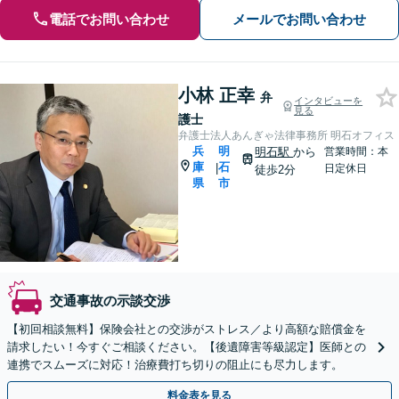
電話でお問い合わせ
メールでお問い合わせ
小林 正幸
弁
インタビューを
見る
護士
弁護士法人あんぎゃ法律事務所 明石オフィス
兵
明
明石駅
から
営業時間：本
庫
石
|
日定休日
徒歩2分
県
市
交通事故の示談交渉
【初回相談無料】保険会社との交渉がストレス／より高額な賠償金を
請求したい！今すぐご相談ください。【後遺障害等級認定】医師との
連携でスムーズに対応！治療費打ち切りの阻止にも尽力します。
料金表を見る