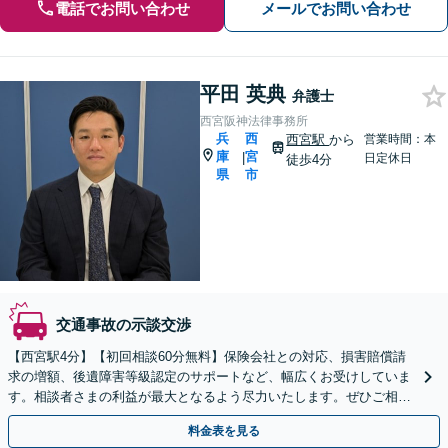
電話でお問い合わせ
メールでお問い合わせ
平田 英典
弁護士
西宮阪神法律事務所
兵
西
西宮駅
から
営業時間：本
庫
宮
|
日定休日
徒歩4分
県
市
交通事故の示談交渉
【西宮駅4分】【初回相談60分無料】保険会社との対応、損害賠償請
求の増額、後遺障害等級認定のサポートなど、幅広くお受けしていま
す。相談者さまの利益が最大となるよう尽力いたします。ぜひご相談
ください。【休日・夜間面談可】【WEB面談可】
料金表を見る