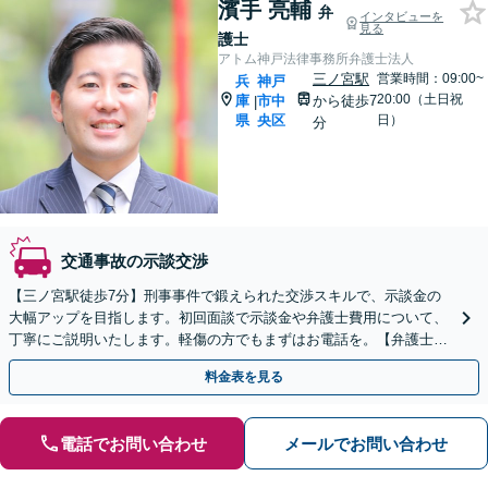
濱手 亮輔
弁
インタビューを
見る
護士
アトム神戸法律事務所弁護士法人
三ノ宮駅
営業時間：09:00~
兵
神戸
20:00（土日祝
庫
市中
から徒歩7
|
県
央区
日）
分
交通事故の示談交渉
【三ノ宮駅徒歩7分】刑事事件で鍛えられた交渉スキルで、示談金の
大幅アップを目指します。初回面談で示談金や弁護士費用について、
丁寧にご説明いたします。軽傷の方でもまずはお電話を。【弁護士費
用特約対応可】【LINEや弁護士直通電話あり】
料金表を見る
電話でお問い合わせ
メールでお問い合わせ