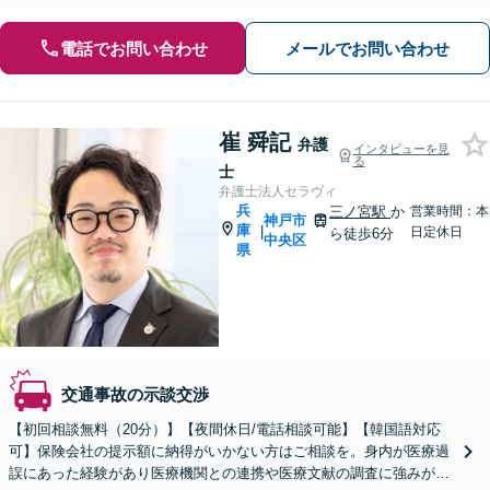
電話でお問い合わせ
メールでお問い合わせ
崔 舜記
弁護
インタビューを見
る
士
弁護士法人セラヴィ
兵
三ノ宮駅
か
営業時間：本
神戸市
庫
|
日定休日
ら徒歩6分
中央区
県
交通事故の示談交渉
【初回相談無料（20分）】【夜間休日/電話相談可能】【韓国語対応
可】保険会社の提示額に納得がいかない方はご相談を。身内が医療過
誤にあった経験があり医療機関との連携や医療文献の調査に強みがあ