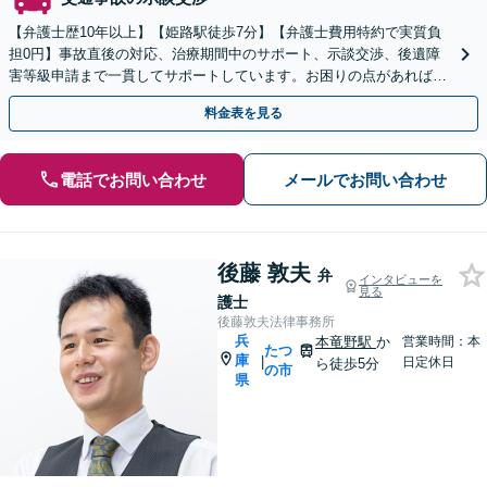
【弁護士歴10年以上】【姫路駅徒歩7分】【弁護士費用特約で実質負
担0円】事故直後の対応、治療期間中のサポート、示談交渉、後遺障
害等級申請まで一貫してサポートしています。お困りの点があれば、
どのような内容でも遠慮なくご相談ください。
料金表を見る
電話でお問い合わせ
メールでお問い合わせ
後藤 敦夫
弁
インタビューを
見る
護士
後藤敦夫法律事務所
兵
本竜野駅
か
営業時間：本
たつ
庫
|
日定休日
ら徒歩5分
の市
県