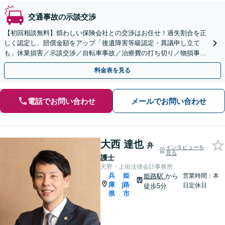
交通事故の示談交渉
【初回相談無料】煩わしい保険会社との交渉はお任せ！過失割合を正
しく認定し、賠償金額をアップ「後遺障害等級認定・異議申し立て
も」休業損害／示談交渉／自転車事故／治療費の打ち切り／物損事故
／死亡事故【休日・夜間相談可】【本竜野駅5分】
料金表を見る
電話でお問い合わせ
メールでお問い合わせ
大西 達也
弁
インタビューを
見る
護士
天野・上垣法律会計事務所
兵
姫
姫路駅
から
営業時間：本
庫
路
|
日定休日
徒歩5分
県
市