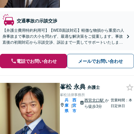
交通事故の示談交渉
【弁護士費用特約利用可】【WEB面談対応】軽微な物損から重度の人
身事故まで事故の大小を問わず、最適な解決策をご提案します。事故
直後の初期対応から示談交渉、訴訟まで一貫してサポートいたします
ので、ぜひご相談ください。【休日・夜間相談可】
電話でお問い合わせ
メールでお問い合わせ
峯松 永典
弁護士
峯松法律事務所
兵
西
西宮北口駅
か
営業時間：本
庫
宮
|
日定休日
ら徒歩3分
県
市