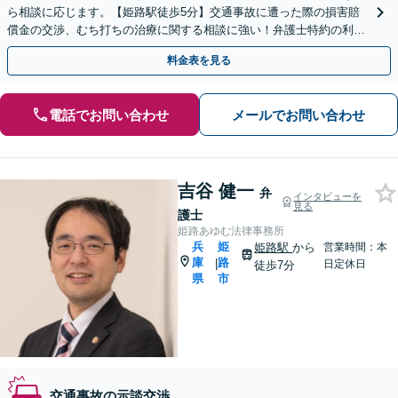
ら相談に応じます。【姫路駅徒歩5分】交通事故に遭った際の損害賠
償金の交渉、むち打ちの治療に関する相談に強い！弁護士特約の利用
OK。難しい交渉はお任せください。
料金表を見る
電話でお問い合わせ
メールでお問い合わせ
吉谷 健一
弁
インタビューを
見る
護士
姫路あゆむ法律事務所
兵
姫
姫路駅
から
営業時間：本
庫
路
|
日定休日
徒歩7分
県
市
交通事故の示談交渉