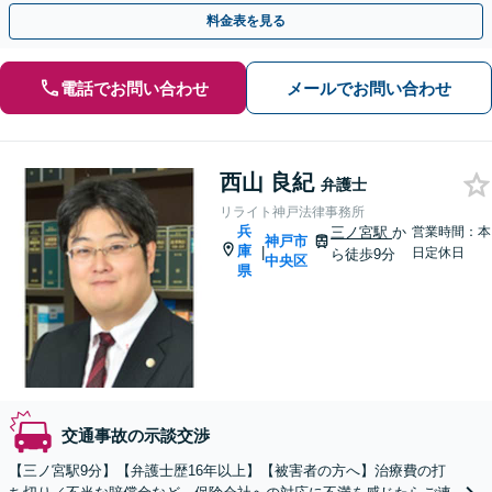
ります。
料金表を見る
電話でお問い合わせ
メールでお問い合わせ
西山 良紀
弁護士
リライト神戸法律事務所
兵
三ノ宮駅
か
営業時間：本
神戸市
庫
|
日定休日
ら徒歩9分
中央区
県
交通事故の示談交渉
【三ノ宮駅9分】【弁護士歴16年以上】【被害者の方へ】治療費の打