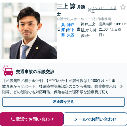
三上 諒
弁護
インタビューを見
る
士
弁護士法人オールニーズ法律事務所
神戸三宮
営業時間：09:00~
兵
神戸
21:00（土日祝
庫
市中
駅
から徒
|
県
央区
日）
歩3分
交通事故の示談交渉
【相談無料／着手金0円】【三宮駅5分】相談件数は月100件以上！事
故直後からサポート、後遺障害等級認定のコツも熟知。賠償案提示段
階等、どの段階でも対応可能。保険会社の理不尽な治療費打切り、減
額と長年戦ってきた経験をもとに、粘り強く戦います。
料金表を見る
電話でお問い合わせ
メールでお問い合わせ