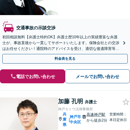
交通事故の示談交渉
初回相談無料【弁護士特約OK】弁護士歴10年以上の実績豊富な弁護
士が、事故直後から一貫してサポートいたします。保険会社との交渉
はお任せください！通院時のアドバイスを受け、適切な後遺障害等級
認定で賠償金アップ【休日・夜間面談可】
料金表を見る
電話でお問い合わせ
メールでお問い合わせ
加藤 孔明
弁護士
神戸カトウ法律事務所
兵
高速神戸駅
営業時間：
神戸市
庫
|
本日定休日
から徒歩2分
中央区
県