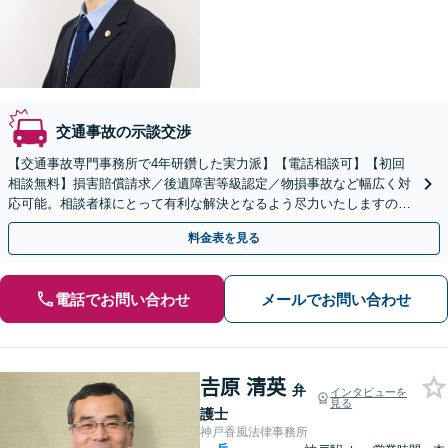
交通事故の示談交渉
【交通事故専門事務所で4年研鑽した実力派】【電話相談可】【初回
相談無料】損害賠償請求／後遺障害等級認定／物損事故など幅広く対
応可能。相談者様にとって有利な解決となるよう尽力いたしますの
で、ぜひご相談ください【神戸駅3分】【休日・夜間面談可】
料金表を見る
電話でお問い合わせ
メールでお問い合わせ
𠮷原 清英
弁
インタビューを
見る
護士
神戸香風法律事務所