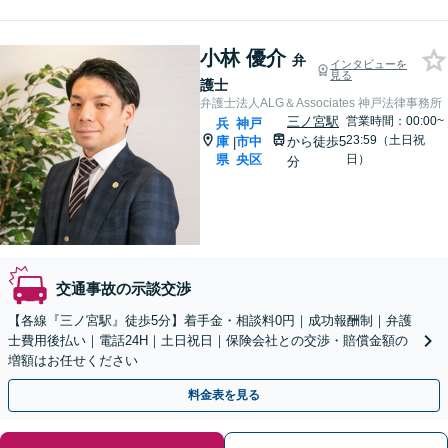
小林 優介
弁
インタビューを
見る
護士
弁護士法人ALG＆Associates 神戸法律事務所
三ノ宮駅
営業時間：00:00~
兵
神戸
23:59（土日祝
庫
市中
から徒歩5
|
県
央区
日）
分
交通事故の示談交渉
【各線『三ノ宮駅』徒歩5分】着手金・相談料0円｜成功報酬制｜弁護
士費用後払い｜電話24H｜土日祝日｜保険会社との交渉・賠償金額の
増額はお任せください
料金表を見る