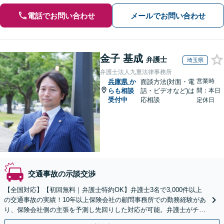
電話でお問い合わせ
メールでお問い合わせ
金子 基成
弁護士
埼玉県
弁護士法人九重法律事務所
営業時
兵庫県
か
面談方法(対面・電
らも相談
話・ビデオなど)は
間：本日
受付中
応相談
定休日
交通事故の示談交渉
【全国対応】【初回無料｜弁護士特約OK】弁護士3名で3,000件以上
の交通事故の実績！10年以上保険会社の顧問事務所での勤務経験があ
り、保険会社側の主張を予測し先回りした対応が可能。弁護士がチー
ムとなり示談交渉、休業損害、後遺障害等に対応。