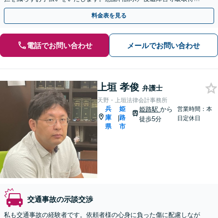
ど【夜間休日対応可】【オンライン面談可】
料金表を見る
電話でお問い合わせ
メールでお問い合わせ
上垣 孝俊
弁護士
天野・上垣法律会計事務所
兵
姫
姫路駅
から
営業時間：本
庫
路
|
日定休日
徒歩5分
県
市
交通事故の示談交渉
私も交通事故の経験者です。依頼者様の心身に負った傷に配慮しなが