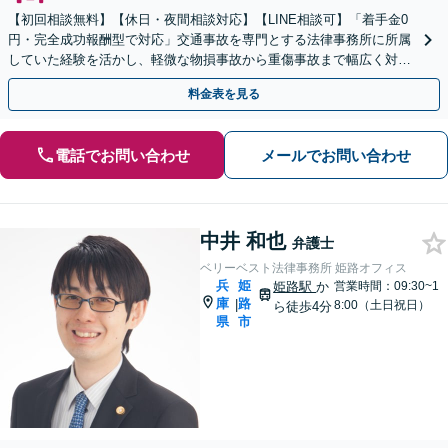
【初回相談無料】【休日・夜間相談対応】【LINE相談可】「着手金0
円・完全成功報酬型で対応」交通事故を専門とする法律事務所に所属
していた経験を活かし、軽微な物損事故から重傷事故まで幅広く対応
いたします【WEB面談対応】
料金表を見る
電話でお問い合わせ
メールでお問い合わせ
中井 和也
弁護士
ベリーベスト法律事務所 姫路オフィス
兵
姫
姫路駅
か
営業時間：09:30~1
庫
路
|
8:00（土日祝日）
ら徒歩4分
県
市