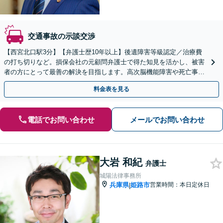
交通事故の示談交渉
【西宮北口駅3分】【弁護士歴10年以上】後遺障害等級認定／治療費
の打ち切りなど。損保会社の元顧問弁護士で得た知見を活かし、被害
者の方にとって最善の解決を目指します。高次脳機能障害や死亡事件
など難しい案件の対応も可能です。【初回相談無料】
料金表を見る
電話でお問い合わせ
メールでお問い合わせ
大岩 和紀
弁護士
城陽法律事務所
兵庫県
姫路市
営業時間：本日定休日
|