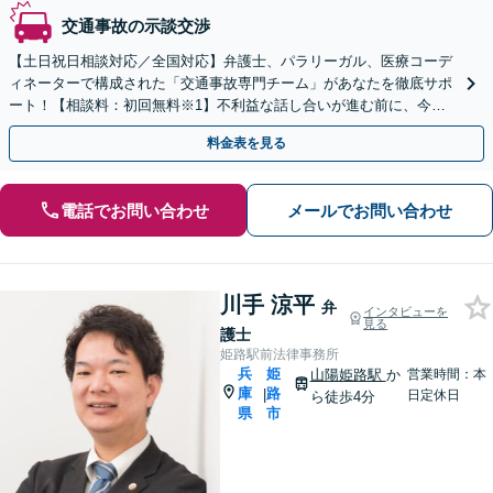
交通事故の示談交渉
【土日祝日相談対応／全国対応】弁護士、パラリーガル、医療コーデ
ィネーターで構成された「交通事故専門チーム」があなたを徹底サポ
ート！【相談料：初回無料※1】不利益な話し合いが進む前に、今す
ぐ相談！
料金表を見る
電話でお問い合わせ
メールでお問い合わせ
川手 涼平
弁
インタビューを
見る
護士
姫路駅前法律事務所
兵
姫
山陽姫路駅
か
営業時間：本
庫
路
|
日定休日
ら徒歩4分
県
市