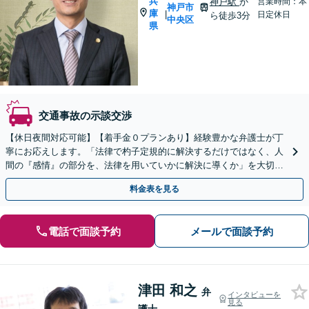
兵
神戸駅
か
営業時間：本
神戸市
庫
|
日定休日
ら徒歩3分
中央区
県
交通事故の示談交渉
【休日夜間対応可能】【着手金０プランあり】経験豊かな弁護士が丁
寧にお応えします。「法律で杓子定規的に解決するだけではなく、人
間の『感情』の部分を、法律を用いていかに解決に導くか」を大切に
しています。
料金表を見る
電話で面談予約
メールで面談予約
津田 和之
弁
インタビューを
見る