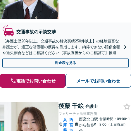
交通事故の示談交渉
【弁護士歴20年以上。交通事故の解決実績250件以上】の経験豊富な
弁護士が、適正な賠償額の獲得を目指します。納得できない賠償金額
や過失割合などはご相談ください【事故直後からのご相談可】後遺障
害等級認定の申請も対応します
料金表を見る
電話でお問い合わせ
メールでお問い合わせ
後藤 千絵
弁護士
フェリーチェ法律事務所
西宮北口駅
営業時間：09:00~1
兵
西
8:00（土日祝日）
庫
宮
から徒歩5
|
県
市
分