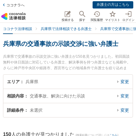
弁護士の方はこちら
ココナラへ
投稿する
探す
閲覧履歴
マイリスト
ログイン
ココナラ法律相談
兵庫県で法律相談できる弁護士
兵庫県で交通事故に
兵庫県の交通事故の示談交渉に強い弁護士
兵庫県で交通事故の示談交渉に強い弁護士が150名見つかりました。初回面談
無料や休日面談に対応している弁護士、解決事例を持つ弁護士なども掲載中。
さらに神戸市中央区や姫路市、西宮市などの地域条件で弁護士を絞り込めま
す。交通事故に関係する自動車事故やバイク事故、自転車事故等の細かな分野
での絞り込み検索もでき便利です。特に弁護士法人ALG＆Associates 姫路法律
エリア
兵庫県
変更
事務所の松下 将弁護士や弁護士法人あんぎゃ法律事務所 明石オフィスの小林
正幸弁護士、高橋法律事務所の高橋 正樹弁護士のプロフィール情報や弁護士費
相談内容
交通事故、解決に向けた示談
変更
用、強みなどが注目されています。『兵庫県で土日や夜間に発生した交通事故
の示談交渉のトラブルを今すぐに弁護士に相談したい』『交通事故の示談交渉
のトラブル解決の実績豊富な近くの弁護士を検索したい』『初回相談無料で交
詳細条件
未選択
変更
通事故の示談交渉を法律相談できる兵庫県内の弁護士に相談予約したい』など
でお困りの相談者さんにおすすめです。
150
人の弁護士が見つかりました
(検索結果について詳しくは
こちら
)