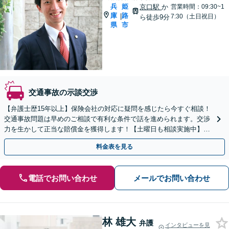
兵
姫
京口駅
か
営業時間：09:30~1
庫
路
|
7:30（土日祝日）
ら徒歩9分
県
市
交通事故の示談交渉
【弁護士歴15年以上】保険会社の対応に疑問を感じたら今すぐ相談！
交通事故問題は早めのご相談で有利な条件で話を進められます。交渉
力を生かして正当な賠償金を獲得します！【土曜日も相談実施中】
【アットホームな雰囲気で話しやすい】
料金表を見る
電話でお問い合わせ
メールでお問い合わせ
林 雄大
弁護
インタビューを見