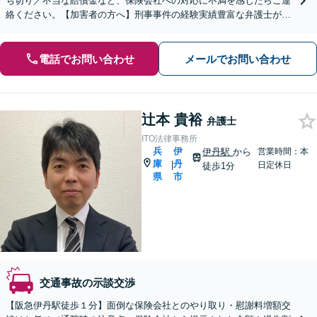
ち切り／不当な賠償金など、保険会社への対応に不満を感じたらご連
絡ください。【加害者の方へ】刑事事件の経験実績豊富な弁護士が石
鹸から裁判までサポートします。【初回相談無料】
電話でお問い合わせ
メールでお問い合わせ
辻本 貴裕
弁護士
ITO法律事務所
兵
伊
伊丹駅
から
営業時間：本
庫
丹
|
日定休日
徒歩1分
県
市
交通事故の示談交渉
【阪急伊丹駅徒歩１分】面倒な保険会社とのやり取り・慰謝料増額交