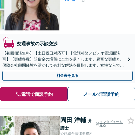
交通事故の示談交渉
【初回相談無料】【土日祝日対応可】【電話相談／ビデオ電話面談
可】【実績多数】賠償金の増額に全力を尽くします。豊富な実績と、
保険会社顧問経験を活かして有利な解決を目指します。女性ならでは
の心配りであなたに寄り添います。
料金表を見る
電話で面談予約
メールで面談予約
園田 洋輔
弁
インタビューを
見る
護士
姫路総合法律事務所