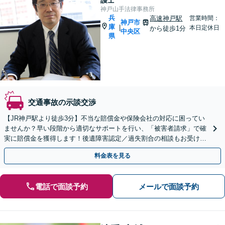
護士
神戸山手法律事務所
兵
高速神戸駅
営業時間：
神戸市
庫
|
本日定休日
から徒歩1分
中央区
県
交通事故の示談交渉
【JR神戸駅より徒歩3分】不当な賠償金や保険会社の対応に困ってい
ませんか？早い段階から適切なサポートを行い、「被害者請求」で確
実に賠償金を獲得します！後遺障害認定／過失割合の相談もお受けし
ます【初回のご相談無料】【土日・夜間の受付可能】
料金表を見る
電話で面談予約
メールで面談予約