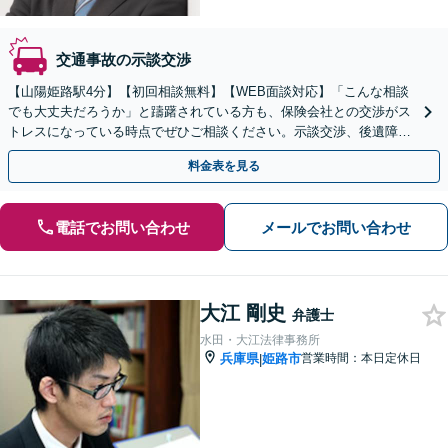
交通事故の示談交渉
【山陽姫路駅4分】【初回相談無料】【WEB面談対応】「こんな相談
でも大丈夫だろうか」と躊躇されている方も、保険会社との交渉がス
トレスになっている時点でぜひご相談ください。示談交渉、後遺障害
等級認定、過失割合などすべて対応【休日・夜間相談可】
料金表を見る
電話でお問い合わせ
メールでお問い合わせ
大江 剛史
弁護士
水田・大江法律事務所
兵庫県
姫路市
営業時間：本日定休日
|