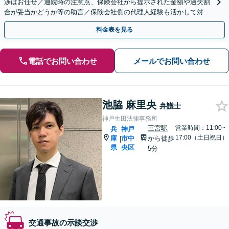
渉はお任せ／通院時の注意点、保険会社から提示された金額や過失割
合が妥当かどうか等の助言／保険会社側の代理人経験も活かして対応
します【弁護士費用特約OK】
料金表を見る
電話でお問い合わせ
メールでお問い合わせ
池脇 麻里央
弁護士
神戸生田法律事務所
三宮駅
営業時間：11:00~
兵
神戸
17:00（土日祝日）
庫
市中
から徒歩
|
県
央区
5分
交通事故の示談交渉