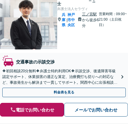
る
士
弁護士法人セラヴィ
三ノ宮駅
営業時間：09:00~
兵
神戸
21:00（土日祝
庫
市中
から徒歩6
|
県
央区
日）
分
交通事故の示談交渉
🔶初回相談20分無料🔶弁護士特約利用OK🔶示談交渉、後遺障害等級
認定サポート、休業損害の適正な算定、治療費打ち切りへの対応な
ど、事故発生から解決まで一貫してサポート。関西中心に出張相談も
対応【オンライン相談OK】【三ノ宮駅6分】
料金表を見る
電話でお問い合わせ
メールでお問い合わせ