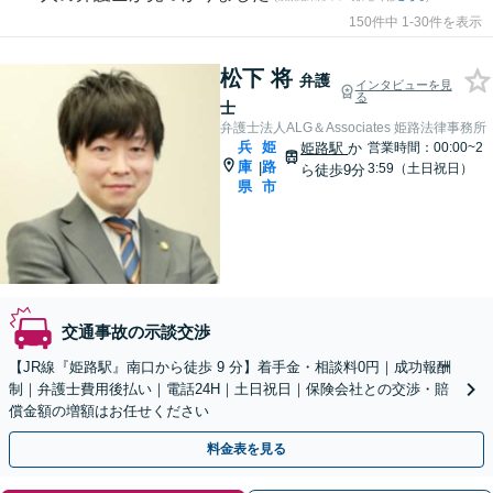
150件中 1-30件を表示
松下 将
弁護
インタビューを見
る
士
弁護士法人ALG＆Associates 姫路法律事務所
兵
姫
姫路駅
か
営業時間：00:00~2
庫
路
|
3:59（土日祝日）
ら徒歩9分
県
市
交通事故の示談交渉
【JR線『姫路駅』南口から徒歩 9 分】着手金・相談料0円｜成功報酬
制｜弁護士費用後払い｜電話24H｜土日祝日｜保険会社との交渉・賠
償金額の増額はお任せください
料金表を見る