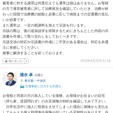
被害者に対する謝罪は何度伝えても通常は損はありません。お母様
の方で適宜被害者に対して治療状況を確認していただき、治療が終
わった段階で治療費の総額と必要に応じて病院までの交通費の支払
いが必要です。

また通常は、一定の慰謝料を加えて示談を行います。

示談の際は、後の追加請求を排除するためにきちんとした内容の示
談書を作成して取り交わしをしておくべきです。

示談交渉の対応や示談書の作成にご不安がある場合は、対応を弁護
士に依頼してください。

無事に解決することを祈っております。
2023年8月22日 11:16
役に立った
2
清水 卓
弁護士
東京都
>
中央区
交通事故に注力する弁護士
お母様と同居の方の加入している保険、お母様がお住まいの自宅
（持ち家、賃貸問わず）の火災保険の特約を確認してみて下さい。

　日常生活中に他人に怪我をさせてしまった場合に保険から支払を
してもらえる個人賠償責任保険が付いている可能性があります。自