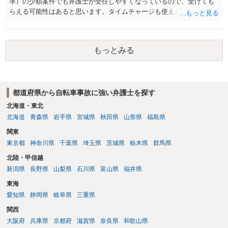
す。 例えば、原付の時価が２０万円で、修理費用が１０万円、当方の
準）の少額案件でも弁護士が受任しやすくなっているので、受けても
過失割合が５割の場合、当方は、物損として５万円を請求できること
らえる可能性はあると思います。タイムチャージも使えます。また、
になります。 実際には、相手方の請求権と相殺処理をした上、２万５
保険会社が日弁連経由で弁護士を保険契約者に紹介する制度がありま
０００円を請求していくことになるでしょう。
すので、保険会社にその点もお尋ねになっては如何でしょうか。
もっとみる
都道府県から自転車事故に強い弁護士を探す
北海道・東北
北海道
青森県
岩手県
宮城県
秋田県
山形県
福島県
関東
東京都
神奈川県
千葉県
埼玉県
茨城県
栃木県
群馬県
北陸・甲信越
新潟県
長野県
山梨県
石川県
富山県
福井県
東海
愛知県
静岡県
岐阜県
三重県
関西
大阪府
兵庫県
京都府
滋賀県
奈良県
和歌山県