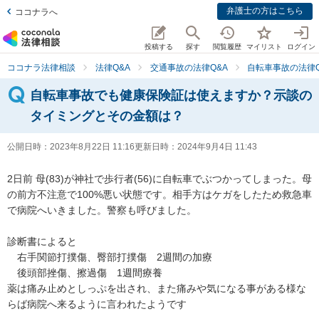
弁護士の方はこちら
ココナラへ
投稿する
探す
閲覧履歴
マイリスト
ログイン
ココナラ法律相談
法律Q&A
交通事故の法律Q&A
自転車事故の法律Q
自転車事故でも健康保険証は使えますか？示談の
タイミングとその金額は？
公開日時：
2023年8月22日 11:16
更新日時：
2024年9月4日 11:43
2日前 母(83)が神社で歩行者(56)に自転車でぶつかってしまった。母
の前方不注意で100%悪い状態です。相手方はケガをしたため救急車
で病院へいきました。警察も呼びました。

診断書によると

　右手関節打撲傷、臀部打撲傷　2週間の加療

　後頭部挫傷、擦過傷　1週間療養

薬は痛み止めとしっぷを出され、また痛みや気になる事がある様な
らば病院へ来るように言われたようです
