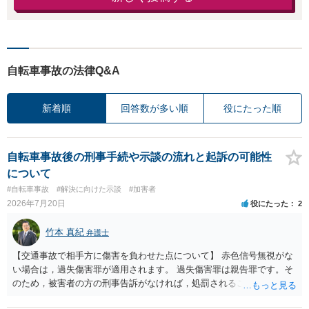
自転車事故の法律Q&A
新着順
回答数が多い順
役にたった順
自転車事故後の刑事手続や示談の流れと起訴の可能性
について
#自転車事故
#解決に向けた示談
#加害者
2026年7月20日
役にたった
2
竹本 真紀
弁護士
【交通事故で相手方に傷害を負わせた点について】 赤色信号無視がな
い場合は，過失傷害罪が適用されます。 過失傷害罪は親告罪です。そ
のため，被害者の方の刑事告訴がなければ，処罰されることはありま
せん。 ということは，「悪い方向にはしたくない」との被害者の方で