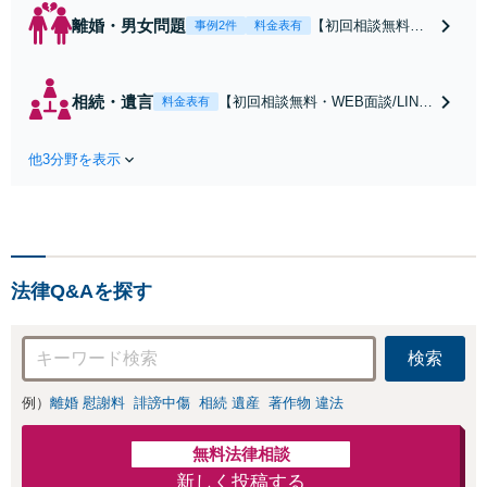
離婚・男女問題
【初回相談無料・
事例2件
料金表有
WEB面談/LINE相
談可】Google口コ
ミ★4.5【離婚・不
相続・遺言
【初回相談無料・WEB面談/LINE
料金表有
倫の早期解決】
相談可】Google口コミ★4.5【宝
「不利な結果にな
塚駅2分】相続トラブルを多数取
らないように」慰
他3分野を表示
り扱う実績と経験のある弁護士が
謝料・親権・財産
最適な解決策をご提案します。遺
分与、地域密着の
産分割協議の代理や遺言書の作
相談しやすい法律
成、相続放棄はお任せください
事務所でオーダー
【地域密着】
メイドの「後悔し
ない」解決を【夜
法律Q&Aを探す
間休日対応】
検索
例）
離婚 慰謝料
誹謗中傷
相続 遺産
著作物 違法
無料法律相談
新しく投稿する