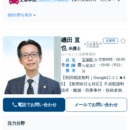
条件で離婚ができ
などの実績多数】「被害者
るよう、経験豊富
救済を第一に」一日でも早
な弁護士が多角的
他6分野を表示
く日常を取り戻せるよう、
な視点でアドバイ
私が力になります【初回相
ス「親権・監護
談無料】【電話・オンライ
権・面会交流に実
ン相談対応】「スピード対
績あり」子の引渡
磯田 直
応・納得できる解決を」
兵庫県
インタビュ
し・認知・親子関
「刑事裁判のニーズにも対
ーを見る
也
弁護士
係不存在確認など
応」【休日・夜間相談可】
ルーセント法律事務所
もご相談下さい
宝塚駅
か
営業時間：09:00
兵
宝
【子連れ相談可】
~19:00（平日）
庫
塚
ら徒歩2
|
県
市
分
【初回相談無料｜Google口コミ★4.
5】【夜間休日も対応】不貞慰謝料
請求・離婚・刑事事件・投稿者側発
信者情報開示請求の実績・経験多
数。オーダーメイドのサービスで問
電話でお問い合わせ
メールでお問い合わせ
題解決や事業の推進を強力にサポー
ト【宝塚駅徒歩2分｜電話・WEB面
談で全国対応】
注力分野