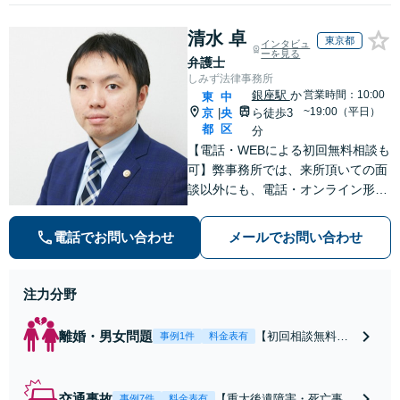
清水 卓
東京都
インタビュ
ーを見る
弁護士
しみず法律事務所
銀座駅
か
営業時間：10:00
東
中
~19:00（平日）
京
央
ら徒歩3
|
都
区
分
【電話・WEBによる初回無料相談も
可】弊事務所では、来所頂いての面
談以外にも、電話・オンライン形式
での初回無料相談も実施中。すぐに
弁護士にご相談頂くことで、今のご
電話でお問い合わせ
メールでお問い合わせ
不安が和らぐとともに、問題解決の
ために前に進むことができます。
注力分野
離婚・男女問題
【初回相談無料】
事例1件
料金表有
【電話・オンライ
ン相談対応】あな
たにとって有利な
交通事故
【重大後遺障害・死亡事案
事例7件
料金表有