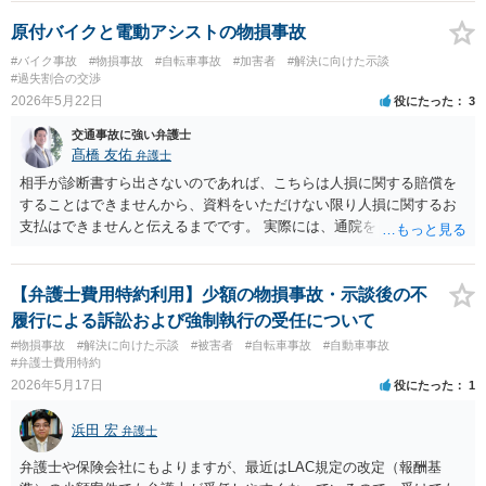
原付バイクと電動アシストの物損事故
#バイク事故
#物損事故
#自転車事故
#加害者
#解決に向けた示談
#過失割合の交渉
2026年5月22日
役にたった
3
交通事故に強い弁護士
髙橋 友佑
弁護士
相手が診断書すら出さないのであれば、こちらは人損に関する賠償を
することはできませんから、資料をいただけない限り人損に関するお
支払はできませんと伝えるまでです。 実際には、通院をしていないか
ら資料を出せないのではないでしょうか。 相手方自転車の修理費用
も、まずは相手方に修理の見積書を出していただくことになります。
その上で、自転車の時価より、修理費用の方が高額であれば、経済的
​【弁護士費用特約利用】少額の物損事故・示談後の不
全損として、自転車の時価を限度としたお支払しかする必要はありま
履行による訴訟および強制執行の受任について
せん。しかも、そこに当方の過失割合をかけることになります。 要す
#物損事故
#解決に向けた示談
#被害者
#自転車事故
#自動車事故
るに、相手の自転車の時価が５万円で、修理費用が１０万円、当方の
#弁護士費用特約
過失割合が５割（つまり相手方の過失割合が５割）の場合、 物損とし
2026年5月17日
役にたった
1
ては２万５０００円の支払義務があることになります。 時価は、同種
同等の中古品が市場でいくらで取引をされているかを、インターネッ
浜田 宏
弁護士
ト等で調べるしかありません。 当方にも物損が生じており、かつ当方
の過失割合が１０割でない限りは、修理費用を請求することが可能で
弁護士や保険会社にもよりますが、最近はLAC規定の改定（報酬基