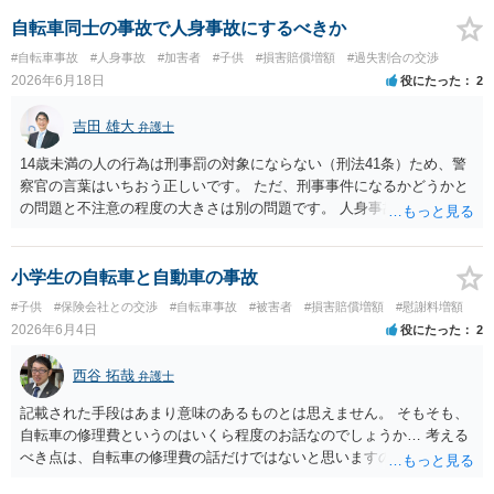
あれば，示談が成立すれば告訴をすることはないと思います。 したが
いまして，被害者との示談を優先し，これにより告訴がない状態とす
自転車同士の事故で人身事故にするべきか
れば，刑事処分を受けることはなくなります。 一方，赤色信号無視が
#自転車事故
#人身事故
#加害者
#子供
#損害賠償増額
#過失割合の交渉
あった場合は，少し複雑になります。 単純に過失傷害罪と判断される
2026年6月18日
役にたった
2
のであれば，赤色信号無視がない場合と同じで，親告罪となります
（結論は上記と同じです。）。 ただ，赤信号無視（といっても，本件
吉田 雄大
弁護士
では殊更無視にはなりません。看過です）は過失の中でも重大なもの
ですから，重過失致傷罪が成立すると判断される場合もあり得ると思
14歳未満の人の行為は刑事罰の対象にならない（刑法41条）ため、警
います。重過失致傷罪は親告罪ではありません。 もっとも，自転車よ
察官の言葉はいちおう正しいです。 ただ、刑事事件になるかどうかと
り重い自動車の場合には，過失運転致傷罪であっても，「傷害が軽い
の問題と不注意の程度の大きさは別の問題です。 人身事故の届出を行
場合には，情状により，その刑を免除することができる」との規定が
い、また、交通事故証明を取っておくこと自体はマイナスになること
あります。したがいまして，不起訴にされる可能性が大きくなるので
はありません。
す。 そうすると自転車でも同様に考えられ，２週間の怪我であれば，
小学生の自転車と自動車の事故
被害者の意思により不起訴につながる可能性が大きくなるでしょう。
#子供
#保険会社との交渉
#自転車事故
#被害者
#損害賠償増額
#慰謝料増額
やはり示談交渉は大事になると思います。
2026年6月4日
役にたった
2
西谷 拓哉
弁護士
記載された手段はあまり意味のあるものとは思えません。 そもそも、
自転車の修理費というのはいくら程度のお話なのでしょうか… 考える
べき点は、自転車の修理費の話だけではないと思いますので、 一度、
法律相談をどこかで受けられることをオススメいたします。