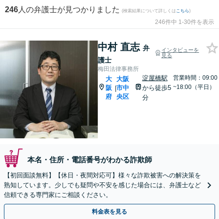
246
人の弁護士が見つかりました
(検索結果について詳しくは
こちら
)
246件中 1-30件を表示
中村 直志
弁
インタビューを
見る
護士
梅田法律事務所
淀屋橋駅
営業時間：09:00
大
大阪
~18:00（平日）
阪
市中
から徒歩5
|
府
央区
分
本名・住所・電話番号がわかる詐欺師
【初回面談無料】【休日・夜間対応可】様々な詐欺被害への解決策を
熟知しています。少しでも疑問や不安を感じた場合には、弁護士など
信頼できる専門家にご相談ください。
料金表を見る