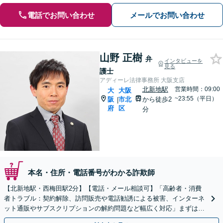
電話でお問い合わせ
メールでお問い合わせ
山野 正樹
弁
インタビューを
見る
護士
アディーレ法律事務所 大阪支店
北新地駅
営業時間：09:00
大
大阪
~23:55（平日）
阪
市北
から徒歩2
|
府
区
分
本名・住所・電話番号がわかる詐欺師
【北新地駅・西梅田駅2分】【電話・メール相談可】「高齢者・消費
者トラブル：契約解除、訪問販売や電話勧誘による被害、インターネ
ット通販やサブスクリプションの解約問題など幅広く対応」まずは一
度ご相談ください【休日・夜間相談可】