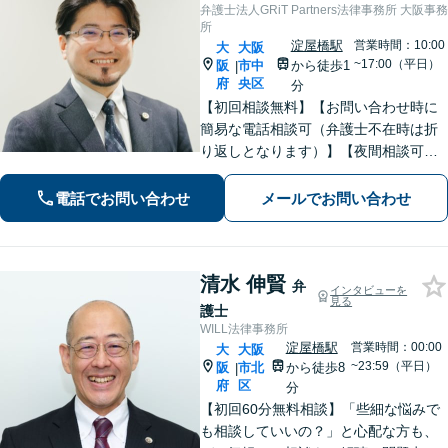
弁護士法人GRiT Partners法律事務所 大阪事務
所
淀屋橋駅
営業時間：10:00
大
大阪
~17:00（平日）
阪
市中
から徒歩1
|
府
央区
分
【初回相談無料】【お問い合わせ時に
簡易な電話相談可（弁護士不在時は折
り返しとなります）】【夜間相談可】
依頼者さまの悩み・不安に寄り添い、
精神的な負担も軽減できるよう努めて
電話でお問い合わせ
メールでお問い合わせ
まいります。解決見込みや弁護士費用
についてわかりやすくご説明します。
清水 伸賢
弁
インタビューを
見る
護士
WILL法律事務所
淀屋橋駅
営業時間：00:00
大
大阪
~23:59（平日）
阪
市北
から徒歩8
|
府
区
分
【初回60分無料相談】「些細な悩みで
も相談していいの？」と心配な方も、