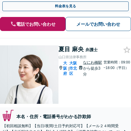
った」等、まずはお電話ください。
料金表を見る
電話でお問い合わせ
メールでお問い合わせ
夏目 麻央
弁護士
山口崇法律事務所
なにわ橋駅
営業時間：09:00
大
大阪
~18:00（平日）
阪
市北
から徒歩3
|
府
区
分
本名・住所・電話番号がわかる詐欺師
【初回相談無料】【当日/夜間/土日予約対応可】【メール２４時間受