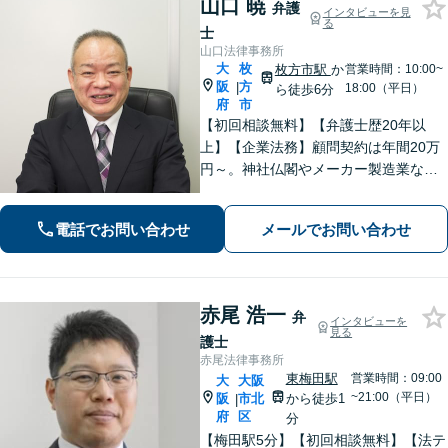
山口 暁
弁護
インタビューを見
る
士
山口法律事務所
大
枚
枚方市駅
か
営業時間：10:00~
阪
方
|
18:00（平日）
ら徒歩6分
府
市
【初回相談無料】【弁護士歴20年以
上】【企業法務】顧問契約は年間20万
円～。神社仏閣やメーカー製造業な
ど、幅広い業界に対応【不動産】司法
書士や税理士、不動産鑑定士、土地家
電話でお問い合わせ
メールでお問い合わせ
屋調査士などと連携。農地や山林もお
任せ【枚方市駅6分】
赤尾 浩一
弁
インタビューを
見る
護士
赤尾法律事務所
東梅田駅
営業時間：09:00
大
大阪
~21:00（平日）
阪
市北
から徒歩1
|
府
区
分
【梅田駅5分】【初回相談無料】【法テ