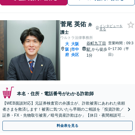
菅尾 英佑
弁
インタビューを
見る
護士
ウルトラ法律事務所
谷町九丁目
営業時間：09:3
大
大阪
0~17:30（平
阪
市中
駅
から徒歩
|
府
央区
日）
1分
本名・住所・電話番号がわかる詐欺師
【WEB面談対応】元証券検査官の弁護士が、詐欺被害にあわれた依頼
者さまを救済します！被害に気づいたら早期のご相談を「投資詐欺／
証券・FX・先物取引被害／暗号資産詐欺ほか」【休日・夜間相談可】
【上本町から徒歩10秒】
料金表を見る