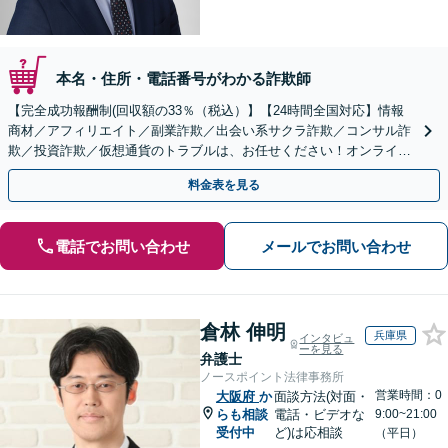
本名・住所・電話番号がわかる詐欺師
【完全成功報酬制(回収額の33％（税込）】【24時間全国対応】情報
商材／アフィリエイト／副業詐欺／出会い系サクラ詐欺／コンサル詐
欺／投資詐欺／仮想通貨のトラブルは、お任せください！オンライン
のみで解決も可能！
料金表を見る
電話でお問い合わせ
メールでお問い合わせ
倉林 伸明
兵庫県
インタビュ
ーを見る
弁護士
ノースポイント法律事務所
営業時間：0
大阪府
か
面談方法(対面・
らも相談
電話・ビデオな
9:00~21:00
受付中
ど)は応相談
（平日）