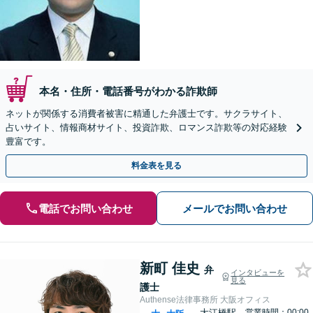
本名・住所・電話番号がわかる詐欺師
ネットが関係する消費者被害に精通した弁護士です。サクラサイト、
占いサイト、情報商材サイト、投資詐欺、ロマンス詐欺等の対応経験
豊富です。
料金表を見る
電話でお問い合わせ
メールでお問い合わせ
新町 佳史
弁
インタビューを
見る
護士
Authense法律事務所 大阪オフィス
大江橋駅
営業時間：00:00