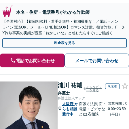
本名・住所・電話番号がわかる詐欺師
【全国対応】【初回相談料・着手金無料・初期費用なし／電話・オン
ライン面談OK、メール・LINE相談OK】ロマンス詐欺、投資詐欺、F
X詐欺事案の実績が豊富 ｢おかしいな」と感じたらすぐにご相談くだ
さい。
料金表を見る
電話でお問い合わせ
メールでお問い合わせ
浦川 祐輔
東京都
インタビュ
ーを見る
弁護士
弁護士法人エッグ
営業時間：0
大阪府
か
面談方法(対面・
らも相談
電話・ビデオな
0:00~23:59
受付中
ど)は応相談
（平日）