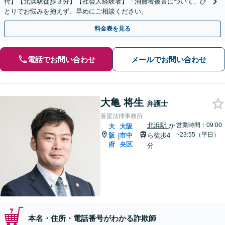
付】【北浜駅徒歩３分】【社会人経験者】「消費者被害について、ひ
とりでお悩みを抱えず、早めにご相談ください。
料金表を見る
電話でお問い合わせ
メールでお問い合わせ
大亀 将生
弁護士
蒼星法律事務所
北浜駅
か
営業時間：09:00
大
大阪
~23:55（平日）
阪
市中
ら徒歩4
|
府
央区
分
本名・住所・電話番号がわかる詐欺師