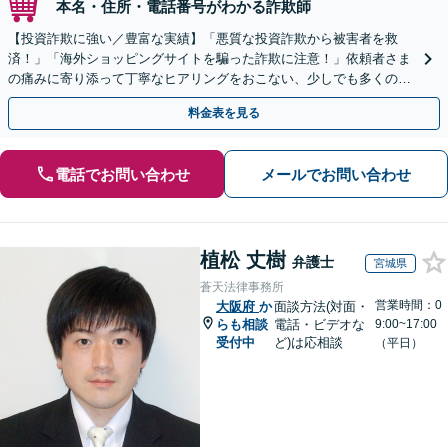
本名・住所・電話番号がわかる詐欺師
【投資詐欺に強い／豊富な実績】「悪質な投資詐欺から被害者を救
済！」「海外ショッピングサイトを騙った詐欺に注意！」依頼者さま
の痛みに寄り添って丁寧なヒアリングをおこない、少しでも多くの返
金が得られるよう尽力します！
料金表を見る
電話でお問い合わせ
メールでお問い合わせ
植松 丈樹
弁護士
宮城県
蒼天法律事務所
営業時間：0
大阪府
か
面談方法(対面・
らも相談
電話・ビデオな
9:00~17:00
受付中
ど)は応相談
（平日）