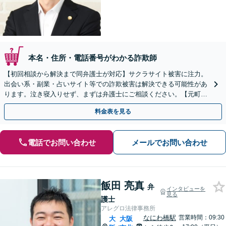
本名・住所・電話番号がわかる詐欺師
【初回相談から解決まで同弁護士が対応】サクラサイト被害に注力。
出会い系・副業・占いサイト等での詐欺被害は解決できる可能性があ
ります。泣き寝入りせず、まずは弁護士にご相談ください。【元町駅
1分・土日夜間の相談歓迎】
料金表を見る
電話でお問い合わせ
メールでお問い合わせ
飯田 亮真
弁
インタビューを
見る
護士
アレグロ法律事務所
なにわ橋駅
営業時間：09:30
大
大阪