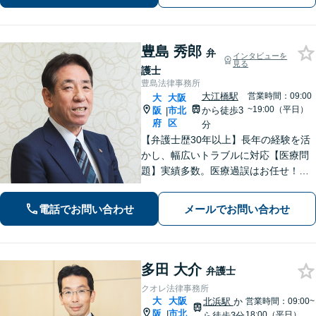
豊島 秀郎
弁
インタビューを
見る
護士
豊島法律事務所
大江橋駅
営業時間：09:00
大
大阪
~19:00（平日）
阪
市北
から徒歩3
|
府
区
分
【弁護士歴30年以上】長年の経験を活
かし、幅広いトラブルに対応【医療問
題】実績多数。医療過誤はお任せ！
【外国人・国際問題】離婚／相続／労
働問題のお悩みもご相談ください【夜
電話でお問い合わせ
メールでお問い合わせ
間・休日相談可】【淀屋橋駅6分】
多田 大介
弁護士
クオレ法律事務所
大
大阪
北浜駅
か
営業時間：09:00~
阪
市北
|
18:00（平日）
ら徒歩3分