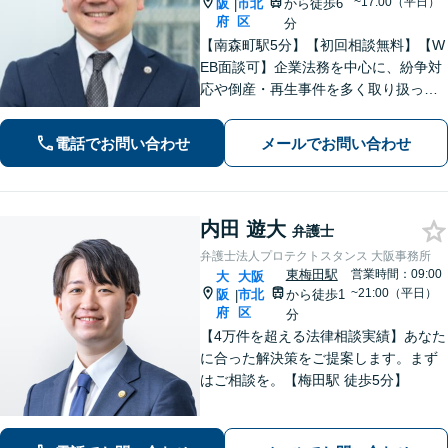
~17:00（平日）
阪
市北
から徒歩6
|
府
区
分
【南森町駅5分】【初回相談無料】【W
EB面談可】企業法務を中心に、紛争対
応や倒産・再生事件を多く取り扱って
きました。個人の方の民事事件や家事
事件にも対応しています。親身に寄り
電話でお問い合わせ
メールでお問い合わせ
添って解決を目指しますので、お困り
の際は、お気軽にご相談ください。
内田 遊大
弁護士
弁護士法人プロテクトスタンス 大阪事務所
東梅田駅
営業時間：09:00
大
大阪
~21:00（平日）
阪
市北
から徒歩1
|
府
区
分
【4万件を超える法律相談実績】あなた
に合った解決策をご提案します。まず
はご相談を。【梅田駅 徒歩5分】