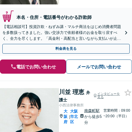
本名・住所・電話番号がわかる詐欺師
【電話相談可】投資詐欺・ねずみ講・マルチ商法をはじめ消費者問題
を多数扱ってきました。強い交渉力で依頼者様のお金を取り戻すべ
く、全力を尽くします。「高金利・高配当と言いながら支払いが止ま
った」等、まずはお電話ください。
料金表を見る
電話でお問い合わせ
メールでお問い合わせ
川並 理恵
弁
インタビューを
見る
護士
小西法律事務所
南森町駅
営業時間：09:00
大
大阪
~20:00（平日）
阪
市北
から徒歩5
|
府
区
分