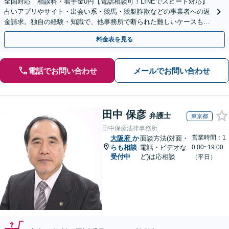
全国対応｜相談料・着手金0円【電話相談可！LINEでスピード対応】
占いアプリやサイト・出会い系・競馬・競艇詐欺などの事業者への返
金請求。独自の経験・知識で、他事務所で断られた難しいケースも解
決に導いた実績あり。まずはお気軽にご相談ください
料金表を見る
電話でお問い合わせ
メールでお問い合わせ
田中 保彦
弁護士
東京都
田中保彦法律事務所
営業時間：1
大阪府
か
面談方法(対面・
らも相談
電話・ビデオな
0:00~19:00
受付中
ど)は応相談
（平日）