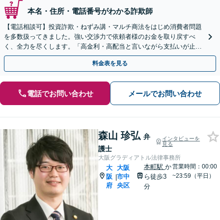
本名・住所・電話番号がわかる詐欺師
【電話相談可】投資詐欺・ねずみ講・マルチ商法をはじめ消費者問題
を多数扱ってきました。強い交渉力で依頼者様のお金を取り戻すべ
く、全力を尽くします。「高金利・高配当と言いながら支払いが止ま
った」等、まずはお電話ください。
料金表を見る
電話でお問い合わせ
メールでお問い合わせ
森山 珍弘
弁
インタビューを
見る
護士
大阪グラディアトル法律事務所
本町駅
か
営業時間：00:00
大
大阪
~23:59（平日）
阪
市中
ら徒歩3
|
府
央区
分