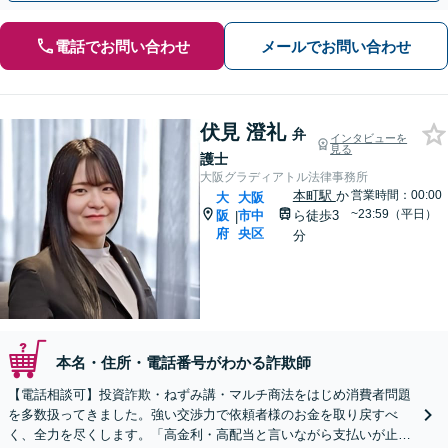
電話でお問い合わせ
メールでお問い合わせ
伏見 澄礼
弁
インタビューを
見る
護士
大阪グラディアトル法律事務所
本町駅
か
営業時間：00:00
大
大阪
~23:59（平日）
阪
市中
ら徒歩3
|
府
央区
分
本名・住所・電話番号がわかる詐欺師
【電話相談可】投資詐欺・ねずみ講・マルチ商法をはじめ消費者問題
を多数扱ってきました。強い交渉力で依頼者様のお金を取り戻すべ
く、全力を尽くします。「高金利・高配当と言いながら支払いが止ま