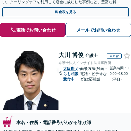
い。クーリングオフを利用して返金に成功した事例など、豊富な解決
実績があります【完全個室対応】【休日・夜間相談可】
料金表を見る
電話でお問い合わせ
メールでお問い合わせ
大川 博俊
弁護士
東京都
弁護士法人インサイト法律事務所
営業時間：1
大阪府
か
面談方法(対面・
らも相談
電話・ビデオな
0:00~18:00
受付中
ど)は応相談
（平日）
本名・住所・電話番号がわかる詐欺師