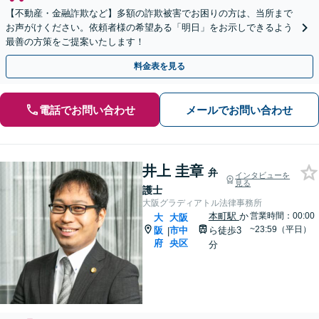
【不動産・金融詐欺など】多額の詐欺被害でお困りの方は、当所まで
お声がけください。依頼者様の希望ある「明日」をお示しできるよう
最善の方策をご提案いたします！
料金表を見る
電話でお問い合わせ
メールでお問い合わせ
井上 圭章
弁
インタビューを
見る
護士
大阪グラディアトル法律事務所
本町駅
か
営業時間：00:00
大
大阪
~23:59（平日）
阪
市中
ら徒歩3
|
府
央区
分