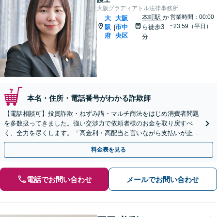
大阪グラディアトル法律事務所
本町駅
か
営業時間：00:00
大
大阪
~23:59（平日）
阪
市中
ら徒歩3
|
府
央区
分
本名・住所・電話番号がわかる詐欺師
【電話相談可】投資詐欺・ねずみ講・マルチ商法をはじめ消費者問題
を多数扱ってきました。強い交渉力で依頼者様のお金を取り戻すべ
く、全力を尽くします。「高金利・高配当と言いながら支払いが止ま
った」等、まずはお電話ください。
料金表を見る
電話でお問い合わせ
メールでお問い合わせ