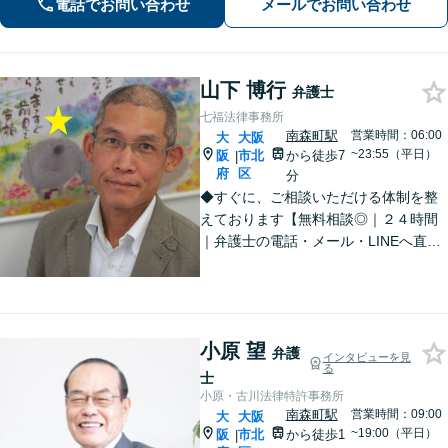
電話でお問い合わせ
メールでお問い合わせ
山下 博行
弁護士
七福法律事務所
南森町駅
営業時間：06:00
大
大阪
~23:55（平日）
阪
市北
から徒歩7
|
府
区
分
◆すぐに、ご相談いただける体制を整
えております【無料相談◎｜２４時間
｜弁護士の電話・メール・LINEへ直通
◎】◆ご相談には、気さくに、分かり
やすくお答えします。弁護士直通LINE
【@685dvpfm】
小原 望
弁護
インタビューを見
る
士
小原・古川法律特許事務所
南森町駅
営業時間：09:00
大
大阪
~19:00（平日）
阪
市北
から徒歩1
|