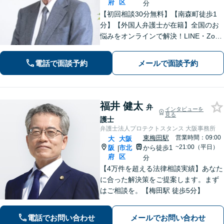
府
区
分
【初回相談30分無料】【南森町徒歩1
分】【外国人弁護士が在籍】全国のお
悩みをオンラインで解決！LINE・Zoo
m・メール・電話での相談が可能。グ
ローバルな離婚・相続／労働／企業法
電話で面談予約
メールで面談予約
務相談可能。英語が堪能なスタッフが
交渉を代行します。
福井 健太
弁
インタビューを
見る
護士
弁護士法人プロテクトスタンス 大阪事務所
東梅田駅
営業時間：09:00
大
大阪
~21:00（平日）
阪
市北
から徒歩1
|
府
区
分
【4万件を超える法律相談実績】あなた
に合った解決策をご提案します。まず
はご相談を。【梅田駅 徒歩5分】
電話でお問い合わせ
メールでお問い合わせ