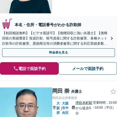
本名・住所・電話番号がわかる詐欺師
【初回相談無料】【ビデオ面談可】【債権回収に強い弁護士】【債権
回収の実績豊富】投資詐欺、暗号資産に関する詐欺被害、各種ネット
詐欺等の詐欺被害、悪徳商法等の消費者被害に関する対応実績多数
【バリアフリー】【完全個室対応】
料金表を見る
電話で面談予約
メールで面談予約
岡田 崇
弁護士
岡田崇法律事務所
堺筋本町駅
営業時間：10:00
大
大阪
~18:00（平日）
阪
市中
から徒歩5
|
府
央区
分