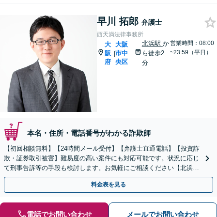
早川 拓郎
弁護士
西天満法律事務所
北浜駅
か
営業時間：08:00
大
大阪
~23:59（平日）
阪
市中
ら徒歩2
|
府
央区
分
本名・住所・電話番号がわかる詐欺師
【初回相談無料】【24時間メール受付】【弁護士直通電話】【投資詐
欺・証券取引被害】難易度の高い案件にも対応可能です。状況に応じ
て刑事告訴等の手段も検討します。お気軽にご相談ください【北浜駅
2分】
料金表を見る
電話でお問い合わせ
メールでお問い合わせ