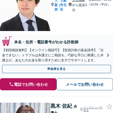
大
大阪
~23:59（平日）
阪
市北
から徒歩2
|
府
区
分
本名・住所・電話番号がわかる詐欺師
【初回相談無料】【オンライン相談可】【投資詐欺の返金請求】「出
金できない」トラブルは弁護士にご相談を。巧妙な手口に精通した弁
護士が、あなたのお金を取り戻すために全力でサポートします。
料金表を見る
電話でお問い合わせ
メールでお問い合わせ
黒木 佐紀
弁
インタビューを
見る
護士