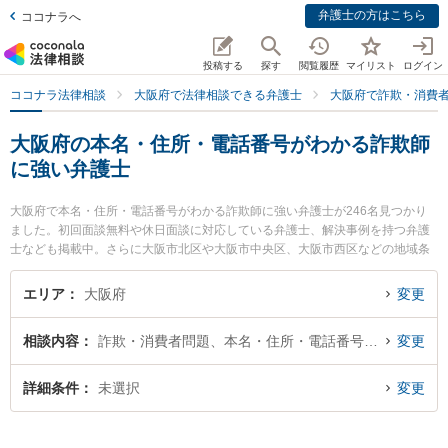
弁護士の方はこちら
ココナラへ
投稿する
探す
閲覧履歴
マイリスト
ログイン
ココナラ法律相談
大阪府で法律相談できる弁護士
大阪府で詐欺・消費
大阪府の本名・住所・電話番号がわかる詐欺師
に強い弁護士
大阪府で本名・住所・電話番号がわかる詐欺師に強い弁護士が246名見つかり
ました。初回面談無料や休日面談に対応している弁護士、解決事例を持つ弁護
士なども掲載中。さらに大阪市北区や大阪市中央区、大阪市西区などの地域条
件で弁護士を絞り込めます。詐欺・消費者問題に関係する投資詐欺や副業詐
欺、FX詐欺等の細かな分野での絞り込み検索もでき便利です。特に梅田法律事
エリア
大阪府
変更
務所の中村 直志弁護士や大阪グラディアトル法律事務所の伏見 澄礼弁護士、山
口崇法律事務所の夏目 麻央弁護士のプロフィール情報や弁護士費用、強みなど
相談内容
詐欺・消費者問題、本名・住所・電話番号が判明
変更
が注目されています。『大阪府で土日や夜間に発生した本名・住所・電話番号
がわかる詐欺師のトラブルを今すぐに弁護士に相談したい』『本名・住所・電
話番号がわかる詐欺師のトラブル解決の実績豊富な近くの弁護士を検索した
詳細条件
未選択
変更
い』『初回相談無料で本名・住所・電話番号がわかる詐欺師を法律相談できる
大阪府内の弁護士に相談予約したい』などでお困りの相談者さんにおすすめで
す。