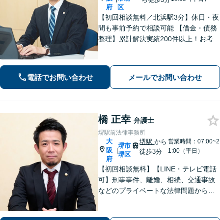
府
区
【初回相談無料／北浜駅3分】休日・夜
間も事前予約で相談可能 【借金・債務
整理】累計解決実績200件以上！お考え
を尊重しつつ、根本的な解決を目指し
ます【離婚トラブル】不倫やDV・モラ
ハラ、複雑な財産分与の計算や慰謝料
電話でお問い合わせ
メールでお問い合わせ
の算定など
橋 正幸
弁護士
堺駅前法律事務所
大
堺駅
から
営業時間：07:00~2
堺市
阪
|
1:00（平日）
徒歩3分
堺区
府
【初回相談無料】【LINE・テレビ電話
可】刑事事件、離婚、相続、交通事故
などのプライベートな法律問題から、
契約書レビューなどの企業法務や学校
法務、プロスポーツ選手の相談まで幅