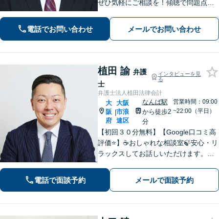
ぜひ気軽にご相談を！傾聴で問題点を
洗い出し、希望通りの解決を目指しま
す。20年以上の実績を活かし、良質な
電話でお問い合わせ
メールでお問い合わせ
リーガルサービスを提供。相続・離婚
ほか解決多数【休日・夜間対応】【完
全個室】
植田 諭
弁護
インタビューを見
る
士
弁護士法人植田法律会計
なんば駅
営業時間：09:00
大
大阪
~22:00（平日）
阪
市浪
から徒歩2
|
府
速区
分
【初回３０分無料】【Google口コミ高
評価⭐️】☕️おしゃれな相談室🍃安心・リ
ラックスしてお話しいただけます。ネ
ット上にはない、オンリーワンの解決
策を一緒に考えていきましょう！【土
電話で面談予約
メールで面談予約
曜・夜間◎】