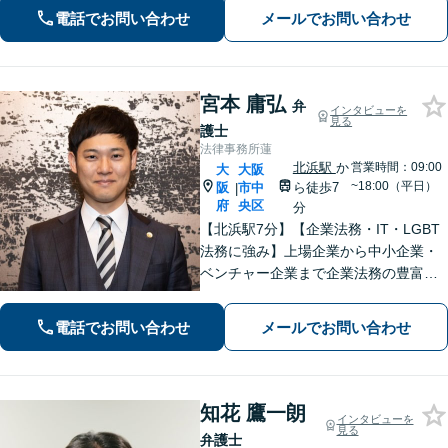
広く対応。トラブル解決のための身近
電話でお問い合わせ
メールでお問い合わせ
な相談相手として、お気軽にご連絡く
ださい。
宮本 庸弘
弁
インタビューを
見る
護士
法律事務所蓮
北浜駅
か
営業時間：09:00
大
大阪
~18:00（平日）
阪
市中
ら徒歩7
|
府
央区
分
【北浜駅7分】【企業法務・IT・LGBT
法務に強み】上場企業から中小企業・
ベンチャー企業まで企業法務の豊富な
実績！IT・ネット案件の法的紛争、LG
BT法務にも精通。【休日・夜間相談
電話でお問い合わせ
メールでお問い合わせ
可】専門的知見から次の一歩を迅速に
サポート。ビジネスの停滞を防ぎま
す。
知花 鷹一朗
インタビューを
見る
弁護士