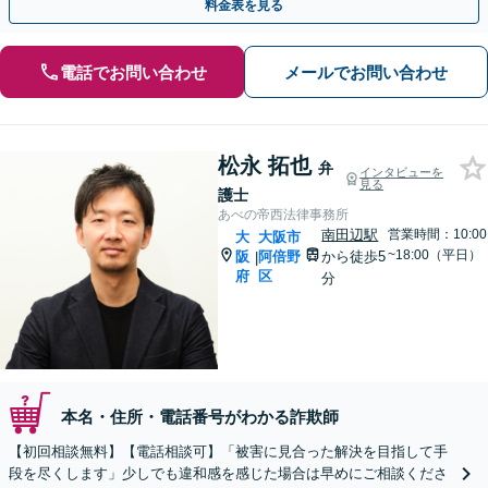
料金表を見る
電話でお問い合わせ
メールでお問い合わせ
松永 拓也
弁
インタビューを
見る
護士
あべの帝西法律事務所
南田辺駅
営業時間：10:00
大
大阪市
~18:00（平日）
阪
阿倍野
から徒歩5
|
府
区
分
本名・住所・電話番号がわかる詐欺師
【初回相談無料】【電話相談可】「被害に見合った解決を目指して手
段を尽くします」少しでも違和感を感じた場合は早めにご相談くださ