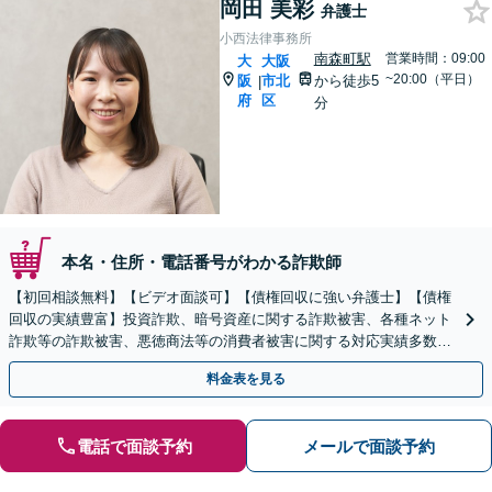
岡田 美彩
弁護士
小西法律事務所
南森町駅
営業時間：09:00
大
大阪
~20:00（平日）
阪
市北
から徒歩5
|
府
区
分
本名・住所・電話番号がわかる詐欺師
【初回相談無料】【ビデオ面談可】【債権回収に強い弁護士】【債権
回収の実績豊富】投資詐欺、暗号資産に関する詐欺被害、各種ネット
詐欺等の詐欺被害、悪徳商法等の消費者被害に関する対応実績多数
【バリアフリー】【完全個室対応】
料金表を見る
電話で面談予約
メールで面談予約