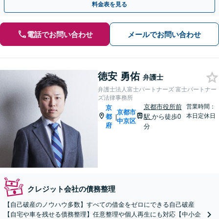
料金表を見る
電話でお問い合わせ
メールでお問い合わせ
徳安 勇佑
弁護士
弁護士法人富士パートナーズ 富士パートナー
ズ法律事務所
京都市役所前
営業時間：
京
京都市
本日定休日
都
駅
から徒歩0
|
中京区
府
分
クレジット会社の債務整理
【自己破産のノウハウ多数】すべての借金をゼロにできる自己破産
【自宅や車を残せる債務整理】任意整理や個人再生にも対応【中小企