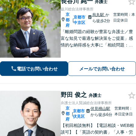
長谷川 純一
弁護士
益川総合法律事務所
京
烏丸駅
か
営業時間：本
京都市
都
|
日定休日
ら徒歩2分
中京区
府
「離婚問題の経験が豊富な弁護士／豊
富な知見で最適な解決策をご提案」感
情的な納得感を大事に「相続問題：親
族間で揉めたくない」という不安に寄
り添う。相続人同士の関係にも配慮
し、きめ細やかに対応【夜間面談あ
電話でお問い合わせ
メールでお問い合わせ
り】
野田 俊之
弁護士
弁護士法人賢誠総合法律事務所
京
伏見桃山駅
営業時間：
京都市
都
|
本日定休日
から徒歩6分
伏見区
府
【初回相談無料】【電話相談・WEB相
談可】【「英語の契約書」「人事・労