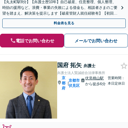
【丸太町駅8分】【弁護士歴10年】自己破産、任意整理、個人整理、
時効の援用など。浪費・事業の失敗による借金も、相談者さまのご要
望を踏まえ、解決策を提示します【破産管財人就任経験有】【初回相
談30分無料】
料金表を見る
電話でお問い合わせ
メールでお問い合わせ
国府 拓矢
弁護士
弁護士法人賢誠総合法律事務所
京
伏見桃山駅
営業時間：
京都市
都
|
本日定休日
から徒歩6分
伏見区
府