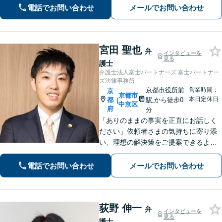
てはお任せください。【子連れ対応
電話でお問い合わせ
メールでお問い合わせ
可】【土日夜間対応】
宮田 聖也
弁
インタビューを
見る
護士
弁護士法人富士パートナーズ 富士パートナー
ズ法律事務所
京都市役所前
営業時間：
京
京都市
本日定休日
都
駅
から徒歩0
|
中京区
府
分
「ありのままの事実を正直にお話しく
ださい」依頼者さまの気持ちに寄り添
い、理想の解決策をご提案できるよう
尽力します【交通事故事件の実績豊
富】【賠償金が2倍に増額した事例あ
電話でお問い合わせ
メールでお問い合わせ
り】依頼者さまに代わってさまざまな
角度から示談の提案／利益最大化を目
指す
荻野 伸一
弁
インタビューを
見る
護士