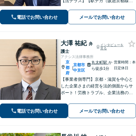
【法テラス】【駅チカ（阪急京都線烏
丸駅・京都市営地下鉄四条駅５番出口
徒歩４分、地下鉄五条駅１番出口徒歩
電話でお問い合わせ
メールでお問い合わせ
２分】丁寧にわかりやすく説明。オン
ラインなら全国対応可【夜間・休日面
談】
大澤 祐紀
弁
インタビューを
見る
護士
アクシス法律事務所
京
丸太町駅
か
営業時間：本
京都市
都
|
日定休日
ら徒歩1分
中京区
府
【事業者側専門】京都・滋賀を中心と
した企業さまの経営を法的側面からサ
ポート！労務トラブル、企業法務のご
相談はお任せください。あらゆる労務
問題への対応を中心に、その他中小企
電話でお問い合わせ
メールでお問い合わせ
業法務について豊富な経験がありま
す。【Web相談可】