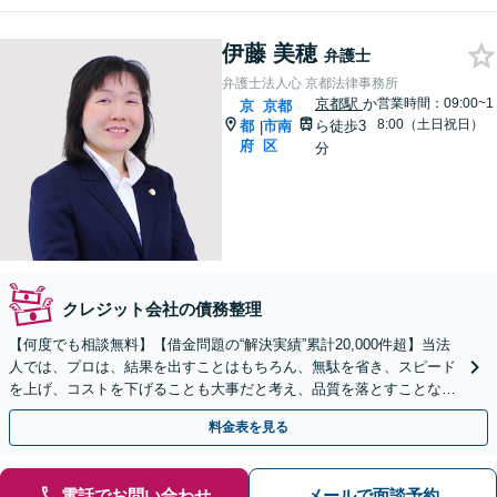
伊藤 美穂
弁護士
弁護士法人心 京都法律事務所
京都駅
か
営業時間：09:00~1
京
京都
8:00（土日祝日）
都
市南
ら徒歩3
|
府
区
分
クレジット会社の債務整理
【何度でも相談無料】【借金問題の“解決実績”累計20,000件超】当法
人では、プロは、結果を出すことはもちろん、無駄を省き、スピード
を上げ、コストを下げることも大事だと考え、品質を落とすことな
く、費用を可能な限り安くすることにこだわります。
料金表を見る
電話でお問い合わせ
メールで面談予約