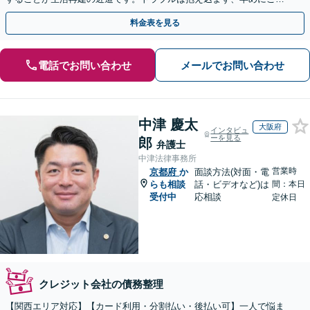
談を。
料金表を見る
電話でお問い合わせ
メールでお問い合わせ
中津 慶太
大阪府
インタビュ
ーを見る
郎
弁護士
中津法律事務所
営業時
京都府
か
面談方法(対面・電
らも相談
話・ビデオなど)は
間：本日
受付中
応相談
定休日
クレジット会社の債務整理
【関西エリア対応】【カード利用・分割払い・後払い可】一人で悩ま