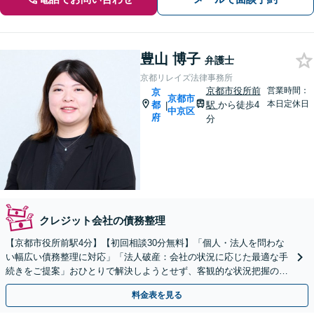
豊山 博子
弁護士
京都リレイズ法律事務所
京都市役所前
営業時間：
京
京都市
本日定休日
都
駅
から徒歩4
|
中京区
府
分
クレジット会社の債務整理
【京都市役所前駅4分】【初回相談30分無料】「個人・法人を問わな
い幅広い債務整理に対応」「法人破産：会社の状況に応じた最適な手
続きをご提案」おひとりで解決しようとせず、客観的な状況把握のた
めにも、まずは一度ご相談ください【休日・夜間相談可】
料金表を見る