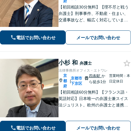
府
【初回相談30分無料】【理不尽と戦う
弁護士】刑事事件、不動産・住まい、
交通事故など、幅広く対応していま
す。困難な事件でも粘り強く立ち向か
い、最善の結果を目指します。お困り
電話でお問い合わせ
メールでお問い合わせ
の場合は、お気軽に弁護士にご相談く
ださい。【電話・メール・WEB相談
可】
小杉 和
弁護士
法律事務所オフィス・エトワレ
京
四条駅
か
営業時間：本
京都市
都
|
日定休日
ら徒歩1分
下京区
府
【初回相談60分無料】【フランス語・
英語対応】日本唯一の弁護士兼スイス
法ジュリスト。欧州の弁護士と連携し
クロスボーダーで支援。最後まで粘り
強く寄り添います！在欧州資産の引き
上げ／英仏日契約法務／ハーグ条約案
電話でお問い合わせ
メールでお問い合わせ
件などお任せ【WEB対応｜休日・夜間