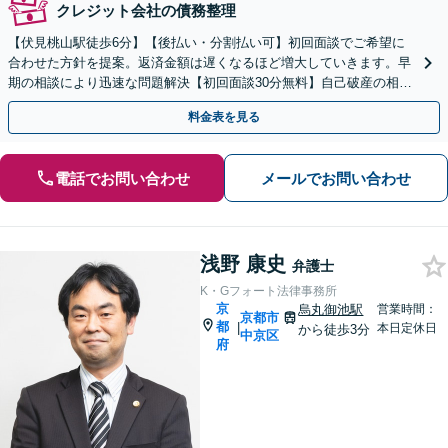
クレジット会社の債務整理
【伏見桃山駅徒歩6分】【後払い・分割払い可】初回面談でご希望に
合わせた方針を提案。返済金額は遅くなるほど増大していきます。早
期の相談により迅速な問題解決【初回面談30分無料】自己破産の相談
や、自宅や愛車を残したい方もお任せください。
料金表を見る
電話でお問い合わせ
メールでお問い合わせ
浅野 康史
弁護士
K・Gフォート法律事務所
京
烏丸御池駅
営業時間：
京都市
都
|
本日定休日
から徒歩3分
中京区
府