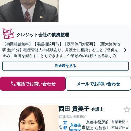
クレジット会社の債務整理
【初回相談無料】【電話相談可能】【夜間休日対応可】【西大路御池
駅徒歩1分】破産管財人の経験あり。弁護士に相談することで督促を
止め、返済を減らすこともできます。企業勤めの経験のある親しみや
すい弁護士です。お気軽にご相談ください。
料金表を見る
電話でお問い合わせ
メールでお問い合わせ
西田 貴美子
弁護士
京都楓法律事務所
京都市役所前
営業時間：
京
京都市
本日定休日
都
駅
から徒歩1
|
中京区