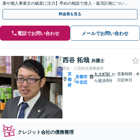
業や個人事業主の破産に注力】早めの相談で借入・返済計画について
もアドバイス。新たな借入をする前に弁護士にご相談ください
料金表を見る
電話でお問い合わせ
メールでお問い合わせ
西谷 拓哉
弁護士
西谷・三田村法律事務所
京
丸太町駅
か
営業時間：本
京都市
都
|
日定休日
ら徒歩8分
中京区
府
クレジット会社の債務整理