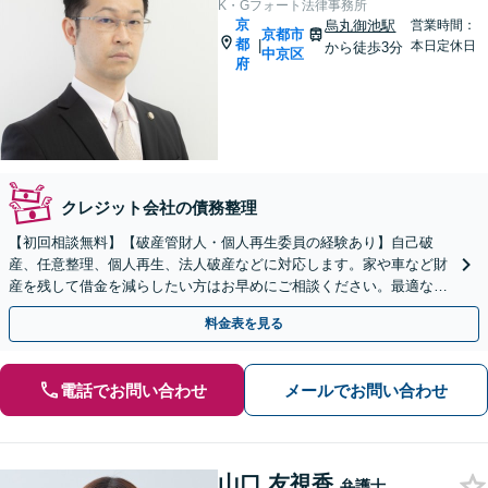
K・Gフォート法律事務所
京
烏丸御池駅
営業時間：
京都市
都
|
本日定休日
から徒歩3分
中京区
府
クレジット会社の債務整理
【初回相談無料】【破産管財人・個人再生委員の経験あり】自己破
産、任意整理、個人再生、法人破産などに対応します。家や車など財
産を残して借金を減らしたい方はお早めにご相談ください。最適な解
決手段をご提案します。
料金表を見る
電話でお問い合わせ
メールでお問い合わせ
山口 友視香
弁護士