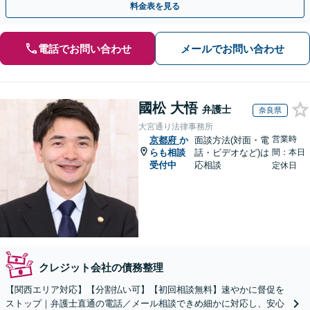
料金表を見る
電話でお問い合わせ
メールでお問い合わせ
國松 大悟
弁護士
奈良県
大宮通り法律事務所
営業時
京都府
か
面談方法(対面・電
らも相談
話・ビデオなど)は
間：本日
受付中
応相談
定休日
クレジット会社の債務整理
【関西エリア対応】【分割払い可】【初回相談無料】速やかに督促を
ストップ｜弁護士直通の電話／メール相談できめ細かに対応し、安心