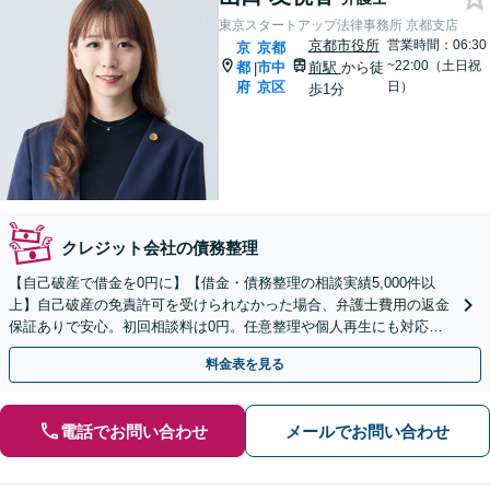
東京スタートアップ法律事務所 京都支店
京都市役所
営業時間：06:30
京
京都
~22:00（土日祝
都
市中
前駅
から徒
|
府
京区
日）
歩1分
クレジット会社の債務整理
【自己破産で借金を0円に】【借金・債務整理の相談実績5,000件以
上】自己破産の免責許可を受けられなかった場合、弁護士費用の返金
保証ありで安心。初回相談料は0円。任意整理や個人再生にも対応
【土日祝日・夜間も相談受付】【費用の分割払い可】
料金表を見る
電話でお問い合わせ
メールでお問い合わせ