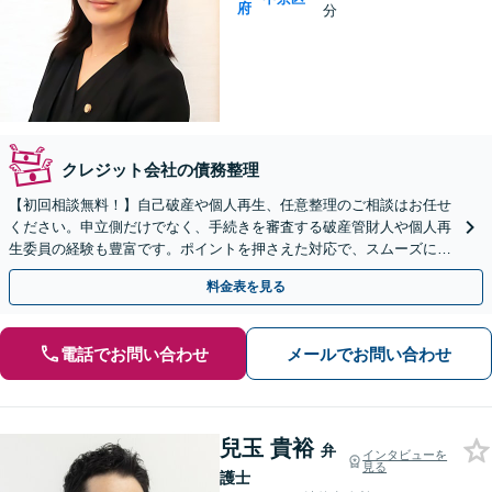
府
分
クレジット会社の債務整理
【初回相談無料！】自己破産や個人再生、任意整理のご相談はお任せ
ください。申立側だけでなく、手続きを審査する破産管財人や個人再
生委員の経験も豊富です。ポイントを押さえた対応で、スムーズに手
続きが進むよう、尽力します【京都市役所前駅1分】
料金表を見る
電話でお問い合わせ
メールでお問い合わせ
兒玉 貴裕
弁
インタビューを
見る
護士