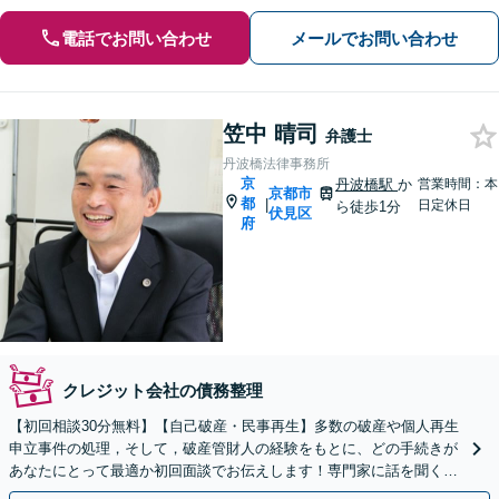
電話でお問い合わせ
メールでお問い合わせ
笠中 晴司
弁護士
丹波橋法律事務所
京
丹波橋駅
か
営業時間：本
京都市
都
|
日定休日
ら徒歩1分
伏見区
府
クレジット会社の債務整理
【初回相談30分無料】【自己破産・民事再生】多数の破産や個人再生
申立事件の処理，そして，破産管財人の経験をもとに、どの手続きが
あなたにとって最適か初回面談でお伝えします！専門家に話を聞くこ
とが解決への第一歩です！【京阪丹波橋駅徒歩1分】