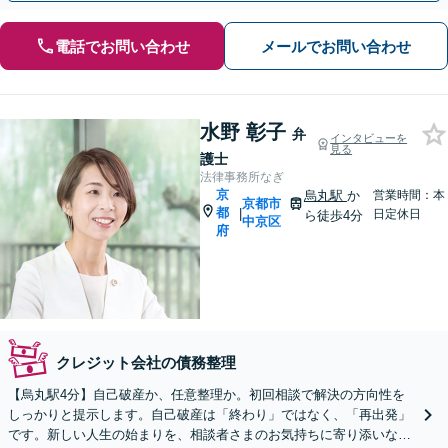
電話でお問い合わせ
メールでお問い合わせ
水野 彰子
弁
インタビューを
見る
護士
法律事務所なぎ
京
烏丸駅
か
営業時間：本
京都市
都
|
日定休日
ら徒歩4分
中京区
府
クレジット会社の債務整理
【烏丸駅4分】自己破産か、任意整理か。初回相談で解決の方向性を
しっかりと提示します。自己破産は「終わり」ではなく、「再出発」
です。新しい人生の始まりを、相談者さまのお気持ちに寄り添いなが