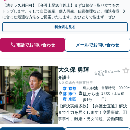
【法テラス利用可】【弁護士歴30年以上】まずは督促・取り立てをス
トップします。そして自己破産、個人再生、任意整理など、相談者様
に合った最適な方法をご提案いたします。おひとりで悩まず、ぜひご
相談ください。【法人破産も対応】
料金表を見る
電話でお問い合わせ
メールでお問い合わせ
大久保 勇輝
インタビューを
見る
弁護士
大久保総合法律事務所
烏丸御池
営業時間：09:00~
京
京都
17:00（土日祝
都
市中
駅
から徒
|
府
京区
日）
歩1分
【解決実績多数】【弁護士直通】解決
まで全力を尽くします！交通事故、刑
事事件、離婚・男女問題、労働問題、
遺産相続、債務整理等のお悩みについ