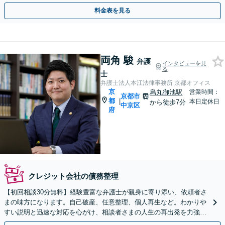
らサポートします【初回相談無料】【法テラス利用可】
料金表を見る
両角 駿
弁護
インタビューを見
る
士
弁護士法人本江法律事務所 京都オフィス
京
烏丸御池駅
営業時間：
京都市
都
|
本日定休日
から徒歩7分
中京区
府
クレジット会社の債務整理
【初回相談30分無料】経験豊富な弁護士が親身に寄り添い、依頼者さ
まの味方になります。自己破産、任意整理、個人再生など。わかりや
すい説明と迅速な対応を心がけ、相談者さまの人生の再出発を力強く
応援いたします。