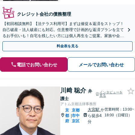
クレジット会社の債務整理
【初回相談無料】【法テラス利用可】まずは催促＆返済をストップ！
自己破産・法人破産にも対応。任意整理で計画的な返済プランを立て
るお手伝いも！自宅を残したい方には個人再生をご提案。家族や会社
にバレたくない方もご相談を【完全個室】【丸太町駅6分】
料金表を見る
電話でお問い合わせ
メールでお問い合わせ
川﨑 聡介
弁
インタビューを
見る
護士
アトム京都法律事務所
大宮駅
か
営業時間：13:00~
京
京都
18:00（日曜日）
都
市中
ら徒歩4
|
府
京区
分