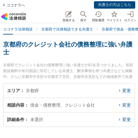
弁護士の方はこちら
ココナラへ
投稿する
探す
閲覧履歴
マイリスト
ログイン
ココナラ法律相談
京都府で法律相談できる弁護士
京都府で借金・債務
京都府のクレジット会社の債務整理に強い弁護
士
京都府でクレジット会社の債務整理に強い弁護士が82名見つかりました。初回
面談無料や休日面談に対応している弁護士、解決事例を持つ弁護士なども掲載
中。さらに京都市中京区や京都市下京区、京都市伏見区などの地域条件で弁護
士を絞り込めます。借金・債務整理に関係する消費者金融の債務整理やクレジ
ット会社の債務整理、リボ払いの債務整理等の細かな分野での絞り込み検索も
エリア
京都府
変更
でき便利です。特に松原法律事務所の松原 祐紀弁護士や法律事務所なぎの水野
彰子弁護士、弁護士法人本江法律事務所 京都オフィスの両角 駿弁護士のプロフ
相談内容
借金・債務整理、クレジット会社
変更
ィール情報や弁護士費用、強みなどが注目されています。『京都府で土日や夜
間に発生したクレジット会社の債務整理のトラブルを今すぐに弁護士に相談し
たい』『クレジット会社の債務整理のトラブル解決の実績豊富な近くの弁護士
詳細条件
未選択
変更
を検索したい』『初回相談無料でクレジット会社の債務整理を法律相談できる
京都府内の弁護士に相談予約したい』などでお困りの相談者さんにおすすめで
す。