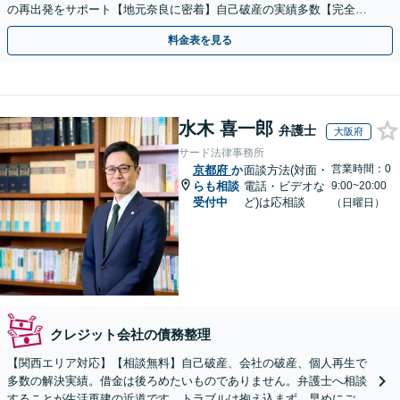
の再出発をサポート【地元奈良に密着】自己破産の実績多数【完全個
室】
料金表を見る
水木 喜一郎
弁護士
大阪府
サード法律事務所
営業時間：0
京都府
か
面談方法(対面・
らも相談
電話・ビデオな
9:00~20:00
受付中
ど)は応相談
（日曜日）
クレジット会社の債務整理
【関西エリア対応】【相談無料】自己破産、会社の破産、個人再生で
多数の解決実績。借金は後ろめたいものでありません。弁護士へ相談
することが生活再建の近道です。トラブルは抱え込まず、早めにご相