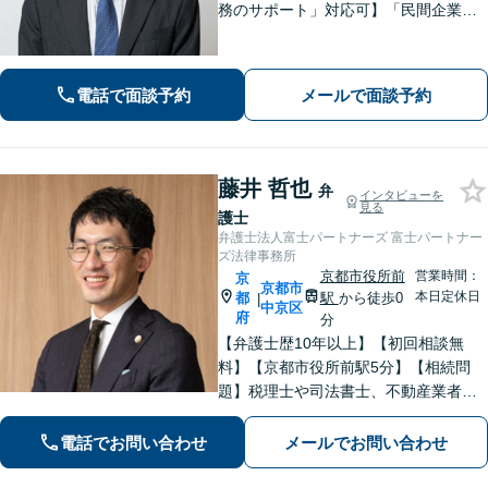
務のサポート」対応可】「民間企業へ
の出向経験あり」「じっくり丁寧にお
話をうかがいます」実態に即したアド
バイスで経営をサポートします！【休
電話で面談予約
メールで面談予約
日・夜間相談あり】
藤井 哲也
弁
インタビューを
見る
護士
弁護士法人富士パートナーズ 富士パートナー
ズ法律事務所
京都市役所前
営業時間：
京
京都市
本日定休日
都
駅
から徒歩0
|
中京区
府
分
【弁護士歴10年以上】【初回相談無
料】【京都市役所前駅5分】【相続問
題】税理士や司法書士、不動産業者な
どとスムーズに連携し、解決へと導き
ます。遺産分割協議・調停・審判など
電話でお問い合わせ
メールでお問い合わせ
【債権回収】催促の電話から民事調
停、訴訟、強制執行までお任せくださ