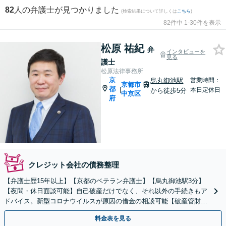
82
人の弁護士が見つかりました
(検索結果について詳しくは
こちら
)
82件中 1-30件を表示
松原 祐紀
弁
インタビューを
見る
護士
松原法律事務所
京
烏丸御池駅
営業時間：
京都市
都
|
本日定休日
から徒歩5分
中京区
府
クレジット会社の債務整理
【弁護士歴15年以上】【京都のベテラン弁護士】【烏丸御池駅3分】
【夜間・休日面談可能】自己破産だけでなく、それ以外の手続きもア
ドバイス。新型コロナウイルスが原因の借金の相談可能【破産管財人
の経験あり】【初回相談無料】【個室で相談可能】
料金表を見る