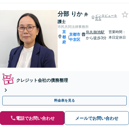
分部 りか
弁
インタビューを
見る
護士
市民共同法律事務所
京
烏丸御池駅
営業時間：
京都市
都
|
本日定休日
から徒歩3分
中京区
府
クレジット会社の債務整理
料金表を見る
電話でお問い合わせ
メールでお問い合わせ