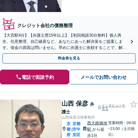
クレジット会社の債務整理
【大宮駅4分】【弁護士歴15年以上】【初回相談30分無料】個人再
生、任意整理、自己破産など、あなたにあった解決策をご提案しま
す。借金の原因は問いません。早めに弁護士に依頼することで、解決
できる可能性が高まります。ぜひご相談ください。
料金表を見る
電話で面談予約
メールでお問い合わせ
山西 保彦
弁
インタビューを
見る
護士
山西保彦法律事務所
西大路御池
営業時間：09:00
京
京都
~23:00（土日祝
都
市中
駅
から徒
|
府
京区
日）
歩1分