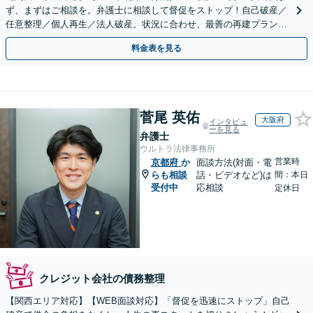
ず、まずはご相談を。弁護士に相談して督促をストップ！自己破産／
任意整理／個人再生／法人破産。状況に合わせ、最善の再建プランを
ご提案【破産管財人経験あり】
料金表を見る
菅尾 英佑
大阪府
インタビュ
ーを見る
弁護士
ウルトラ法律事務所
営業時
京都府
か
面談方法(対面・電
らも相談
話・ビデオなど)は
間：本日
受付中
応相談
定休日
クレジット会社の債務整理
【関西エリア対応】【WEB面談対応】「督促を迅速にストップ」自己