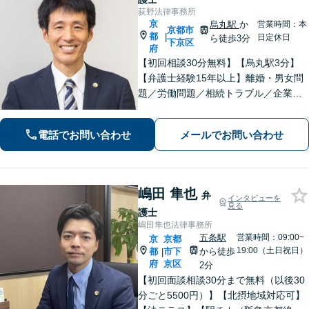
荻野法律事務所
京
烏丸駅
か
営業時間：本
京都市
都
|
日定休日
ら徒歩3分
下京区
府
【初回相談30分無料】【烏丸駅3分】
【弁護士経験15年以上】離婚・男女問
題／労働問題／相続トラブル／企業法
務など実績多数あり。丁寧なコミュニ
ケーションで、納得感のある解決を目
電話でお問い合わせ
メールでお問い合わせ
指します【宗教法人法務／医療法務も
ご相談ください】【Web面談可】
嶋田 隼也
弁
インタビューを
見る
護士
嶋田隼也法律事務所
五条駅
営業時間：09:00~
京
京都
19:00（土日祝日）
都
市下
から徒歩
|
府
京区
2分
【初回面談相談30分まで無料（以後30
分ごと5500円）】【北摂地域対応可】