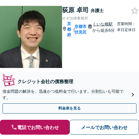
荻原 卓司
弁護士
オギ法律事務所
京
くいな橋駅
営業時間：
京都市
都
|
本日定休日
から徒歩6分
伏見区
府
クレジット会社の債務整理
借金問題の解決を、迅速かつ低料金で行います。分割払いも可能で
す。
料金表を見る
電話でお問い合わせ
メールでお問い合わせ