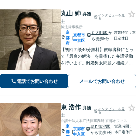
い。
丸山 紳
弁護
インタビューを見
る
士
紳法律事務所
京
丸太町駅
か
営業時間：本
京都市
都
|
日定休日
ら徒歩5分
中京区
府
【初回面談40分無料】依頼者様にとっ
て「最良の解決」を目指した弁護活動
を行います。離婚男女問題／相続／不
動産／刑事事件／いじめ学校問題など
に対応しています【丸太町駅5分】
電話でお問い合わせ
メールでお問い合わせ
東 浩作
弁護
インタビューを見
る
士
弁護士法人本江法律事務所 京都オフィス
京
烏丸御池駅
営業時間：
京都市
都
|
本日定休日
から徒歩7分
中京区