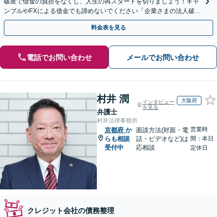
破産で借金の負担をなくし、人生の再スタートを切りましょう！ギャ
ンブルやFXによる借金でも諦めないでください「企業さまの法人破産
をサポート」【休日・夜間相談可】
料金表を見る
電話でお問い合わせ
メールでお問い合わせ
村井 潤
大阪府
インタビュー
を見る
弁護士
村井法律事務所
営業時
京都府
か
面談方法(対面・電
らも相談
話・ビデオなど)は
間：本日
受付中
応相談
定休日
クレジット会社の債務整理