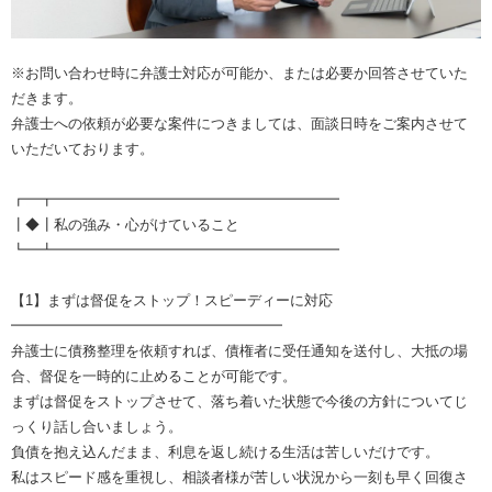
※お問い合わせ時に弁護士対応が可能か、または必要か回答させていた
だきます。
弁護士への依頼が必要な案件につきましては、面談日時をご案内させて
いただいております。
┏━┳━━━━━━━━━━━━━━━━━━━━
┃◆┃私の強み・心がけていること
┗━┻━━━━━━━━━━━━━━━━━━━━
【1】まずは督促をストップ！スピーディーに対応
━━━━━━━━━━━━━━━━━━━
弁護士に債務整理を依頼すれば、債権者に受任通知を送付し、大抵の場
合、督促を一時的に止めることが可能です。
まずは督促をストップさせて、落ち着いた状態で今後の方針についてじ
っくり話し合いましょう。
負債を抱え込んだまま、利息を返し続ける生活は苦しいだけです。
私はスピード感を重視し、相談者様が苦しい状況から一刻も早く回復さ