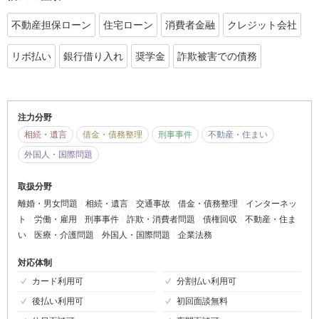
不動産担保ローン
住宅ローン
消費者金融
クレジット会社
リボ払い
銀行借り入れ
奨学金
詐欺被害での債務
注力分野
相続・遺言
借金・債務整理
刑事事件
不動産・住まい
外国人・国際問題
取扱分野
離婚・男女問題
相続・遺言
交通事故
借金・債務整理
インターネッ
ト
労働・雇用
刑事事件
詐欺・消費者問題
債権回収
不動産・住ま
い
医療・介護問題
外国人・国際問題
企業法務
対応体制
カード利用可
分割払い利用可
後払い利用可
初回面談無料