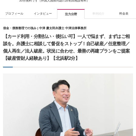
30分無料です（外国人国際問題のみ初回相談有料）
プロフィール
インタビュー
事例紹介
料金表
注力分野
借金・債務整理での強み | 中津 慶太郎弁護士 中津法律事務所
【カード利用・分割払い・後払い可】一人で悩まず、まずはご相
談を。弁護士に相談して督促をストップ！自己破産／任意整理／
個人再生／法人破産。状況に合わせ、最善の再建プランをご提案
【破産管財人経験あり】【北浜駅2分】