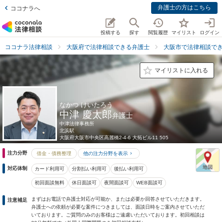
弁護士の方はこちら
ココナラへ
投稿する
探す
閲覧履歴
マイリスト
ログイン
ココナラ法律相談
大阪府で法律相談できる弁護士
大阪市で法律相談で
マイリストに入れる
なかつ けいたろう
中津 慶太郎
弁護士
中津法律事務所
北浜駅
大阪府
大阪市中央区高麗橋2-4-6 大拓ビル11 505
注力分野
借金・債務整理
他の注力分野を表示
対応体制
カード利用可
分割払い利用可
後払い利用可
初回面談無料
休日面談可
夜間面談可
WEB面談可
まずはお電話で弁護士対応が可能か、または必要か回答させていただきます。
注意補足
弁護士への依頼が必要な案件につきましては、面談日時をご案内させていただ
いております。ご質問のみのお客様はご遠慮いただいております。初回相談は