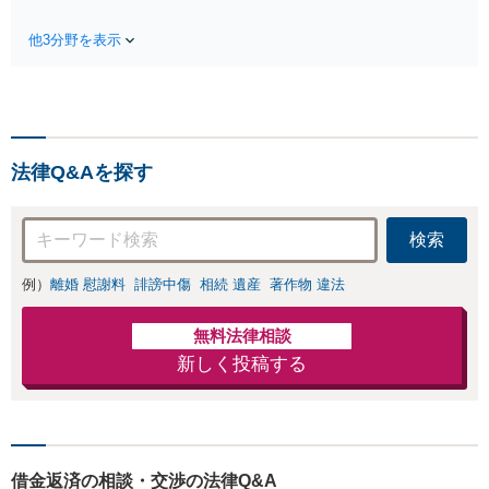
強い弁護士です。事案の見極めか
す。交渉がカギとなるケー
ら突くべきポイントを見出し、依
スも多数ありますので、諦
他3分野を表示
頼者様の最大利益に向けて尽力し
めずに弁護士へご相談くだ
ます。遺産分割や遺言書などお気
さい【丸太町駅5分】【完全
軽にご相談ください【完全個室】
個室】【子連れ相談可】
【丸太町駅5分】
法律Q&Aを探す
検索
例）
離婚 慰謝料
誹謗中傷
相続 遺産
著作物 違法
無料法律相談
新しく投稿する
借金返済の相談・交渉の法律Q&A