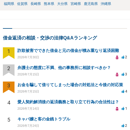
福岡県
佐賀県
長崎県
熊本県
大分県
宮崎県
鹿児島県
沖縄県
借金返済の相談・交渉の法律Q&Aランキング
1
詐欺被害でできた借金と元の借金が積み重なり返済困難
2
2026年7月30日
2
弁護士の態度に不満、他の事務所に相談すべきか？
3
2026年7月15日
3
お金を騙して借りてしまった場合の対処法と今後の対応策
4
2026年7月15日
4
愛人契約解消後の返済義務と取り立て行為の合法性は？
1
2026年7月14日
5
キャバ嬢と客の金銭トラブル
2
2026年7月24日