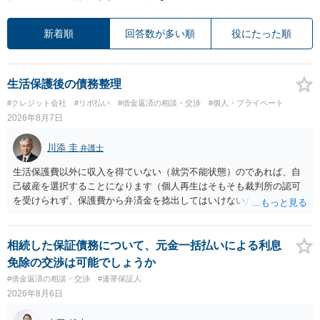
新着順
回答数が多い順
役にたった順
生活保護後の債務整理
#クレジット会社
#リボ払い
#借金返済の相談・交渉
#個人・プライベート
2026年8月7日
川添 圭
弁護士
生活保護費以外に収入を得ていない（就労不能状態）のであれば、自
己破産を選択することになります（個人再生はそもそも裁判所の認可
を受けられず、保護費から弁済金を捻出してはいけないため任意整理
という選択肢もありません）。法テラスの法律扶助を利用すれば弁護
士費用は法テラスが負担し、裁判所の予納金等も法テラスが援助して
くれるため、弁護士へ自己破産を任せれば解決します。
相続した保証債務について、元金一括払いによる利息
免除の交渉は可能でしょうか
#借金返済の相談・交渉
#連帯保証人
2026年8月6日