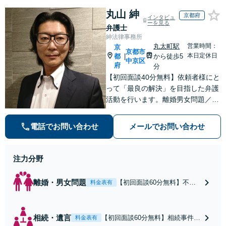
丸山 紳
京都府
インタビュ
ーを見る
弁護士
紳法律事務所
丸太町駅
営業時間：
京
京都市
本日定休日
都
から徒歩5
|
中京区
府
分
【初回面談40分無料】依頼者様にと
って「最良の解決」を目指した弁護
活動を行います。離婚男女問題／相
続／不動産／刑事事件／いじめ学校
問題などに対応しています【丸太町
電話でお問い合わせ
メールでお問い合わせ
駅5分】
注力分野
離婚・男女問題
【初回面談60分無料】不貞
料金表有
による慰謝料請求など男女
間紛争は「証拠」が肝心で
す。有用な証拠を集めるた
相続・遺言
【初回面談60分無料】相続事件に
料金表有
めのアドバイスも可能で