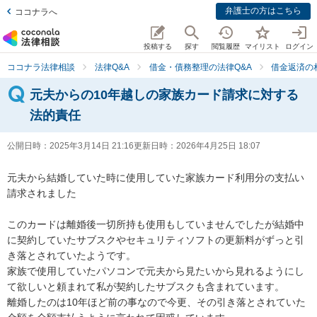
弁護士の方はこちら
ココナラへ
投稿する
探す
閲覧履歴
マイリスト
ログイン
ココナラ法律相談
法律Q&A
借金・債務整理の法律Q&A
借金返済の
元夫からの10年越しの家族カード請求に対する
法的責任
公開日時：
2025年3月14日 21:16
更新日時：
2026年4月25日 18:07
元夫から結婚していた時に使用していた家族カード利用分の支払い
請求されました

このカードは離婚後一切所持も使用もしていませんでしたが結婚中
に契約していたサブスクやセキュリティソフトの更新料がずっと引
き落とされていたようです。

家族で使用していたパソコンで元夫から見たいから見れるようにし
て欲しいと頼まれて私が契約したサブスクも含まれています。

離婚したのは10年ほど前の事なので今更、その引き落とされていた