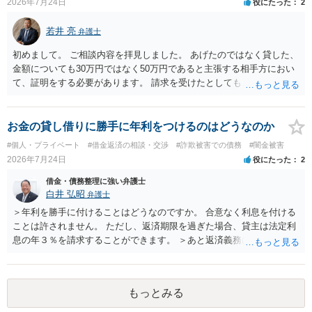
2026年7月24日
役にたった
2
若井 亮
弁護士
初めまして。 ご相談内容を拝見しました。 あげたのではなく貸した、
金額についても30万円ではなく50万円であると主張する相手方におい
て、証明をする必要があります。 請求を受けたとしても、もらったも
のであることを伝え、貸したというのであれば証拠を出すよう申し入
れることになるでしょう。 請求があるまでは、こちらからアクション
を起こす必要はないかと思います。
お金の貸し借りに勝手に年利をつけるのはどうなのか
#個人・プライベート
#借金返済の相談・交渉
#詐欺被害での債務
#闇金被害
2026年7月24日
役にたった
2
借金・債務整理に強い弁護士
白井 弘昭
弁護士
＞年利を勝手に付けることはどうなのですか。 合意なく利息を付ける
ことは許されません。 ただし、返済期限を過ぎた場合、貸主は法定利
息の年３％を請求することができます。 ＞あと返済義務はありますか
借りたお金の返済か、勝手につけられた利息がが分かりませんが、借
りたお金は返さなければいけませんし、勝手につけた利息は返済不要
です。 以上、ご参考まで。
もっとみる