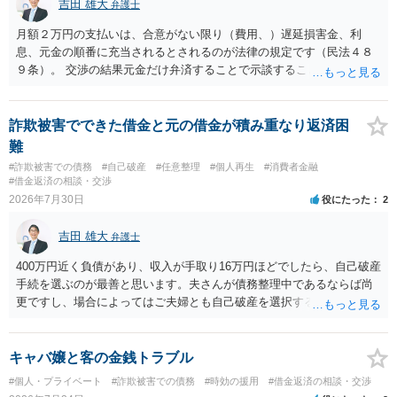
吉田 雄大
弁護士
月額２万円の支払いは、合意がない限り（費用、）遅延損害金、利
息、元金の順番に充当されるとされるのが法律の規定です（民法４８
９条）。 交渉の結果元金だけ弁済することで示談することは、弁護士
が関わる債務整理ではしばしばあることです。公的機関は減額に応じ
ることには消極的なことが多いものの、お近くの弁護士にご依頼しチ
ャレンジなさる意義は十分にあると思います。
詐欺被害でできた借金と元の借金が積み重なり返済困
難
#詐欺被害での債務
#自己破産
#任意整理
#個人再生
#消費者金融
#借金返済の相談・交渉
2026年7月30日
役にたった
2
吉田 雄大
弁護士
400万円近く負債があり、収入が手取り16万円ほどでしたら、自己破産
手続を選ぶのが最善と思います。夫さんが債務整理中であるならば尚
更ですし、場合によってはご夫婦とも自己破産を選択する方法もある
と思います。
キャバ嬢と客の金銭トラブル
#個人・プライベート
#詐欺被害での債務
#時効の援用
#借金返済の相談・交渉