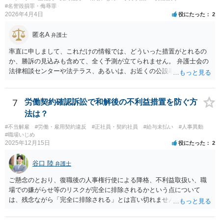
#名誉毀損罪・侮辱罪
2026年4月4日
役にたった
2
匿名A
弁護士
率直に申しまして、これだけの情報では、どういった措置がとれるの
か、勝訴の見込みも含めて、全く予測が立てられません。 弁護士会の
法律相談センターや法テラス、あるいは、お近くの公設事務所（○○ひ
まわり基金法律事務所）などに足を運んで、面談でのご相談をお勧め
します。
7
労働契約確認訴訟で和解後の不利益措置を防ぐ方
法は？
#不当解雇
#労働・雇用契約違反
#正社員・契約社員
#給与未払い
#人事異動
#職場いじめ
2025年12月15日
役にたった
2
谷口 陸
弁護士
ご懸念のとおり、復職後の人事権行使による降格、不利益取扱い、職
場での嫌がらせ等のリスクが完全に排除されるかという点について
は、残念ながら「完全に排除される」とは言い切れません。 理論上
は、 ・報復的な降格や不利益取扱いは違法となり得る ・和解条項に
「不利益取扱いの禁止」を入れることも可能 ではありますが、人事評