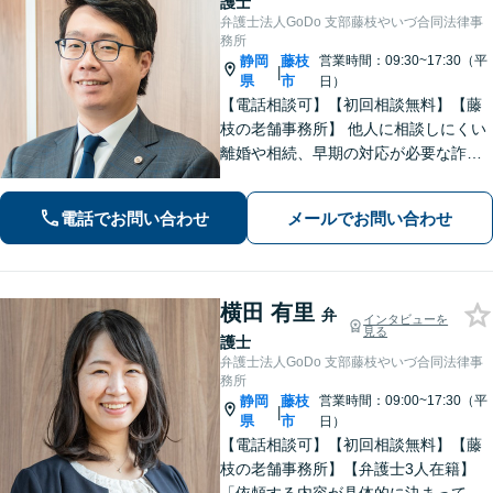
護士
弁護士法人GoDo 支部藤枝やいづ合同法律事
務所
静岡
藤枝
営業時間：09:30~17:30（平
|
県
市
日）
【電話相談可】【初回相談無料】【藤
枝の老舗事務所】 他人に相談しにくい
離婚や相続、早期の対応が必要な詐欺
被害や借金問題など幅広く対応できま
す！「こんなことで相談していいの
電話でお問い合わせ
メールでお問い合わせ
か」と悩まずに、まずはご相談くださ
い【弁護士3人在籍】
横田 有里
弁
インタビューを
見る
護士
弁護士法人GoDo 支部藤枝やいづ合同法律事
務所
静岡
藤枝
営業時間：09:00~17:30（平
|
県
市
日）
【電話相談可】【初回相談無料】【藤
枝の老舗事務所】【弁護士3人在籍】