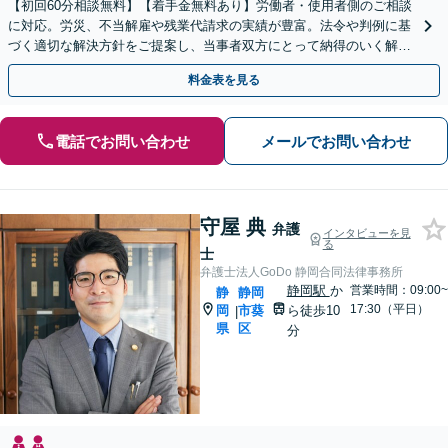
【初回60分相談無料】【着手金無料あり】労働者・使用者側のご相談
に対応。労災、不当解雇や残業代請求の実績が豊富。法令や判例に基
づく適切な解決方針をご提案し、当事者双方にとって納得のいく解決
を目指します【当日／休日／夜間／電話相談可】
料金表を見る
電話でお問い合わせ
メールでお問い合わせ
守屋 典
弁護
インタビューを見
る
士
弁護士法人GoDo 静岡合同法律事務所
静岡駅
か
営業時間：09:00~
静
静岡
17:30（平日）
岡
市葵
ら徒歩10
|
県
区
分