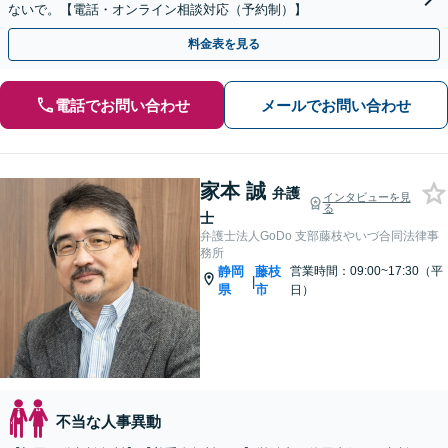
ないで。【電話・オンライン相談対応（予約制）】
料金表を見る
電話でお問い合わせ
メールでお問い合わせ
家本 誠
弁護
インタビューを見
る
士
弁護士法人GoDo 支部藤枝やいづ合同法律事
務所
静岡
藤枝
営業時間：09:00~17:30（平
|
県
市
日）
不当な人事異動