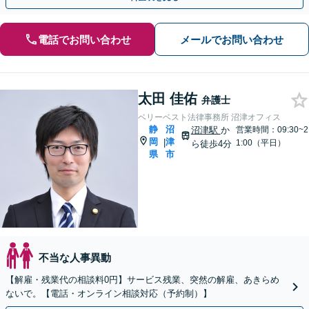
電話でお問い合わせ
メールでお問い合わせ
太田 佳佑
弁護士
ベリーベスト法律事務所 沼津オフィス
静
沼
沼津駅
か
営業時間：09:30~2
岡
津
|
1:00（平日）
ら徒歩4分
県
市
不当な人事異動
【解雇・残業代の相談料0円】サービス残業、突然の解雇、あきらめ
ないで。【電話・オンライン相談対応（予約制）】