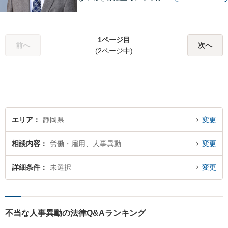
誠実に事件に取り組むことを
心がけています。特に、医療
事故、労災事故、交通事故等
1ページ目
の損害賠償請求事件、相続・
前へ
次へ
(2ページ中)
離婚、破産・個人再生等は、
私が力を注ぎ、得意としてい
る分野です。
エリア
静岡県
変更
相談内容
労働・雇用、人事異動
変更
詳細条件
未選択
変更
不当な人事異動の法律Q&Aランキング