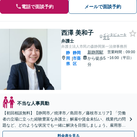
電話で面談予約
メールで面談予約
西澤 美和子
インタビューを
見る
弁護士
弁護士法人市民の森静岡第一法律事務所
新静岡駅
営業時間：09:00
静
静岡
~16:00（平日）
岡
市葵
から徒歩5
|
県
区
分
不当な人事異動
【初回相談無料】【静岡市／焼津市／島田市／藤枝市エリア】「労働
者の立場に立った経験豊富な弁護士」解雇や賃金未払い、残業代の問
題など、どのような状況でも一緒に解決を目指しましょう。雇用形態
を問わずサポート「労災申請やハラスメント問題にも対応」
料金表を見る