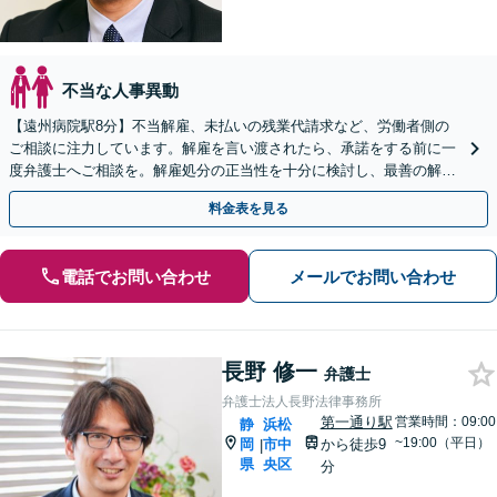
不当な人事異動
【遠州病院駅8分】不当解雇、未払いの残業代請求など、労働者側の
ご相談に注力しています。解雇を言い渡されたら、承諾をする前に一
度弁護士へご相談を。解雇処分の正当性を十分に検討し、最善の解決
を図ります【初回相談無料】【電話／Zoom相談OK】
料金表を見る
電話でお問い合わせ
メールでお問い合わせ
長野 修一
弁護士
弁護士法人長野法律事務所
第一通り駅
営業時間：09:00
静
浜松
~19:00（平日）
岡
市中
から徒歩9
|
県
央区
分