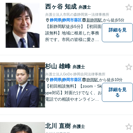
西ヶ谷 知成
弁護士
弁護士法人市民の森静岡第一法律事務所
静岡県
静岡市葵区
新静岡駅
から徒歩5分
|
【新静岡駅徒歩5分】【初回面
詳細を見
談無料】地域に根差した事務
る
所です。市民の皆様に愛され
る事務所を目指しています。
【法テラス利用可能】【当日
／夜間／休日対応可能】お気
杉山 雄峰
軽にご連絡ください。
弁護士
弁護士法人GoDo 静岡合同法律事務所
静岡県
静岡市葵区
静岡駅
から徒歩10分
|
【初回相談無料】【zoom・Sk
詳細を見
ype対応】対面だけでなく、お
る
電話での相談やオンライン相
談も承っています！担当させ
て頂いた依頼者様に、「会え
て良かった」と納得していた
北川 直樹
だける最善の解決を目指しま
弁護士
す。【ウェブ予約システムで