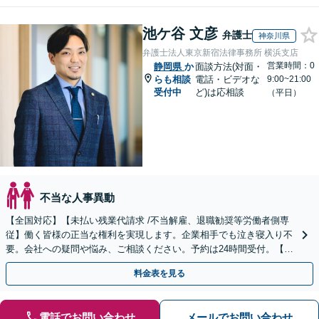
池ケ谷 文彦
弁護士
神奈川県
弁護士法人東京新宿法律事務所 横浜支店
営業時間：0
静岡県
か
面談方法(対面・
らも相談
電話・ビデオな
9:00~21:00
受付中
ど)は応相談
（平日）
不当な人事異動
【全国対応】【未払い残業代請求 /不当解雇、退職勧奨等労働者側専
従】働く皆様の正当な権利を実現します。企業相手でも泣き寝入り不
要。会社への疑問や悩み、ご相談ください。予約は24時間受付。【初
回面談無料】【夜間・休日対応可】
料金表を見る
電話でお問い合わせ
メールでお問い合わせ