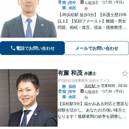
~17:30（平日）
岡
市中
ら徒歩3
|
県
央区
分
【JR浜松駅 徒歩3分】【弁護士歴15年
以上】【笑顔ファースト】離婚・男女
問題、相続・遺言、借金・債務整理な
ど、お困りの場合はご相談ください。
依頼者さまが抱える不安を解消し、笑
顔で前を向いていただけるように全力
電話でお問い合わせ
メールでお問い合わせ
でサポートいたします。【初回面談無
料】
有簾 和茂
弁護士
JPS総合法律事務所 浜松オフィス
浜松駅
か
営業時間：09:30
静
浜松
~17:30（平日）
岡
市中
ら徒歩3
|
県
央区
分
【浜松駅3分】温かみある対応と豊富な
経験を活かし、あなたの力強い味方と
なります！後継者間の紛争を調整し、
円滑な事業承継をサポート「経営者に