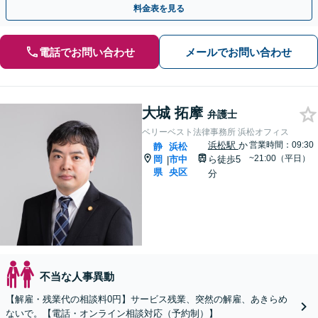
料金表を見る
電話でお問い合わせ
メールでお問い合わせ
大城 拓摩
弁護士
ベリーベスト法律事務所 浜松オフィス
浜松駅
か
営業時間：09:30
静
浜松
~21:00（平日）
岡
市中
ら徒歩5
|
県
央区
分
不当な人事異動
【解雇・残業代の相談料0円】サービス残業、突然の解雇、あきらめ
ないで。【電話・オンライン相談対応（予約制）】