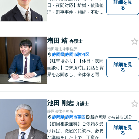
詳細を見
日・夜間対応】離婚・債務整
る
理・刑事事件・相続・不動産
問題・交通事故等、多数の解
決実績あり。お悩みに真摯に
向き合うことを心がけていま
す。法人・個人事業主の事業
増田 靖
弁護士
再建・債務整理の問題解決に
増田靖法律事務所
自信があります。
静岡県
静岡市駿河区
|
【駐車場あり】【休日・夜間
詳細を見
面談可】ご来所時はお話と背
る
景をお聞きし、全体像と選択
肢が見えた上で、ご本人が納
得いくようお伝えするよう努
めています。お気軽にご相談
ください。
池田 剛志
弁護士
静岡法律事務所
静岡県
静岡市葵区
新静岡駅
から徒歩10分
|
【初回相談無料】ご依頼を受
詳細を見
ければ、徹底的に調べ、必要
る
な準備をした上で、丁寧かつ