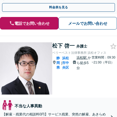
料金表を見る
電話でお問い合わせ
メールでお問い合わせ
松下 啓一
弁護士
ベリーベスト法律事務所 浜松オフィス
浜松駅
か
営業時間：09:30
静
浜松
~21:00（平日）
岡
市中
ら徒歩5
|
県
央区
分
不当な人事異動
【解雇・残業代の相談料0円】サービス残業、突然の解雇、あきらめ