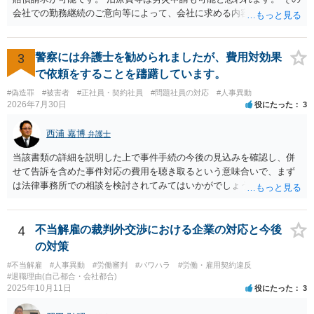
会社での勤務継続のご意向等によって、会社に求める内容や、加害者
個人だけに損害賠償請求をするのか等、方針が変わり得ます。 まずは
弁護士にご相談いただくのがよろしいと思います。弁護士によって方
針も変わります。 内容が踏み込んだものとなり、関係者も閲覧する可
3
警察には弁護士を勧められましたが、費用対効果
能性がありますので、詳しくは、直接お近くの弁護士にご相談される
で依頼をすることを躊躇しています。
ことをお勧めいたします。
#偽造罪
#被害者
#正社員・契約社員
#問題社員の対応
#人事異動
2026年7月30日
役にたった
3
西浦 嘉博
弁護士
当該書類の詳細を説明した上で事件手続の今後の見込みを確認し、併
せて告訴を含めた事件対応の費用を聴き取るという意味合いで、まず
は法律事務所での相談を検討されてみてはいかがでしょうか。 上記、
ご参考ください。
4
不当解雇の裁判外交渉における企業の対応と今後
の対策
#不当解雇
#人事異動
#労働審判
#パワハラ
#労働・雇用契約違反
#退職理由(自己都合・会社都合)
2025年10月11日
役にたった
3