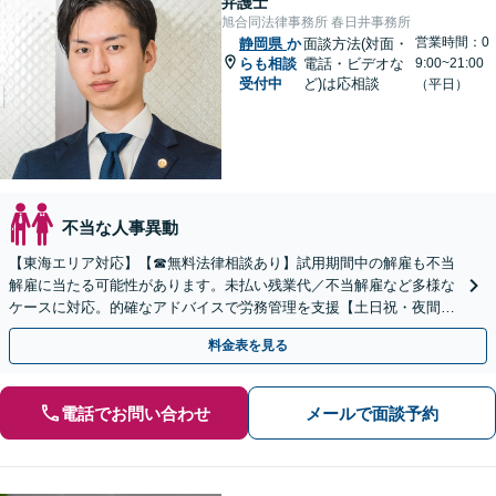
弁護士
旭合同法律事務所 春日井事務所
営業時間：0
静岡県
か
面談方法(対面・
らも相談
電話・ビデオな
9:00~21:00
受付中
ど)は応相談
（平日）
不当な人事異動
【東海エリア対応】【☎︎無料法律相談あり】試用期間中の解雇も不当
解雇に当たる可能性があります。未払い残業代／不当解雇など多様な
ケースに対応。的確なアドバイスで労務管理を支援【土日祝・夜間対
応】【オンライン面談可】【完全個室】
料金表を見る
電話でお問い合わせ
メールで面談予約