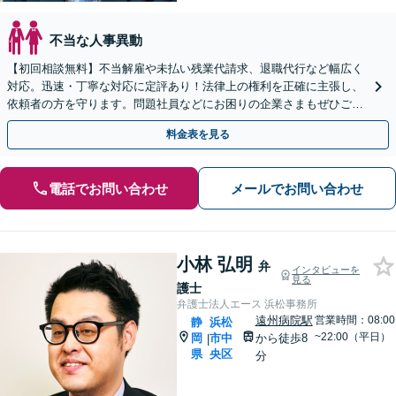
不当な人事異動
【初回相談無料】不当解雇や未払い残業代請求、退職代行など幅広く
対応。迅速・丁寧な対応に定評あり！法律上の権利を正確に主張し、
依頼者の方を守ります。問題社員などにお困りの企業さまもぜひご相
談ください【電話相談可】【藤枝駅１分】【法テラス可】
料金表を見る
電話でお問い合わせ
メールでお問い合わせ
小林 弘明
弁
インタビューを
見る
護士
弁護士法人エース 浜松事務所
遠州病院駅
営業時間：08:00
静
浜松
~22:00（平日）
岡
市中
から徒歩8
|
県
央区
分