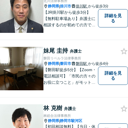
北川法律事務所
迅速な対応】
静岡県
掛川市
掛川駅
から徒歩3分
|
【JR掛川駅から徒歩3分】
詳細を見
【無料駐車場あり】弁護士に
る
相談するのが初めての方でも
安心していただけるよう、丁
寧かつ迅速な対応を心がけて
います。 ご依頼いただいた際
妹尾 圭持
には、可能な限り早く解決に
弁護士
至るよう迅速に対応いたしま
磐田リベルラ法律事務所
す。まずはお気軽にご相談く
静岡県
磐田市
磐田駅
から徒歩4分
|
ださい。
【磐田駅徒歩5分】【Zoom・
詳細を見
電話相談可】「市民の方々の
る
お役に立つこと」がモットー
です。英語対応可で、海外の
事件に精通する弁護士。離
婚・刑事・交通事故など、あ
林 克樹
らゆる問題に真摯に向き合っ
弁護士
てまいります。【駐車場あ
林総合法律事務所
り】
静岡県
静岡市駿河区
|
【初回相談無料】【当日・休