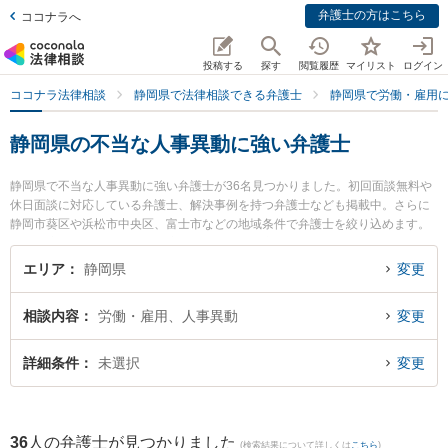
弁護士の方はこちら
ココナラへ
投稿する
探す
閲覧履歴
マイリスト
ログイン
ココナラ法律相談
静岡県で法律相談できる弁護士
静岡県で労働・雇用
静岡県の不当な人事異動に強い弁護士
静岡県で不当な人事異動に強い弁護士が36名見つかりました。初回面談無料や
休日面談に対応している弁護士、解決事例を持つ弁護士なども掲載中。さらに
静岡市葵区や浜松市中央区、富士市などの地域条件で弁護士を絞り込めます。
労働・雇用に関係する不当解雇や退職勧奨、内定取消等の細かな分野での絞り
込み検索もでき便利です。特に弁護士法人KURATA 焼津事務所の黒木 朋宏弁護
エリア
静岡県
変更
士や弁護士法人市民の森静岡第一法律事務所の西澤 美和子弁護士、ベリーベス
ト法律事務所 沼津オフィスの太田 佳佑弁護士のプロフィール情報や弁護士費
相談内容
労働・雇用、人事異動
変更
用、強みなどが注目されています。『静岡県で土日や夜間に発生した不当な人
事異動のトラブルを今すぐに弁護士に相談したい』『不当な人事異動のトラブ
ル解決の実績豊富な近くの弁護士を検索したい』『初回相談無料で不当な人事
詳細条件
未選択
変更
異動を法律相談できる静岡県内の弁護士に相談予約したい』などでお困りの相
談者さんにおすすめです。
36
人の弁護士が見つかりました
(検索結果について詳しくは
こちら
)