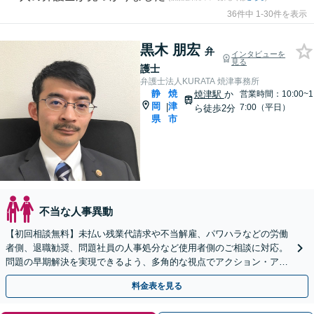
36件中 1-30件を表示
黒木 朋宏
弁
インタビューを
見る
護士
弁護士法人KURATA 焼津事務所
静
焼
焼津駅
か
営業時間：10:00~1
岡
津
|
7:00（平日）
ら徒歩2分
県
市
不当な人事異動
【初回相談無料】未払い残業代請求や不当解雇、パワハラなどの労働
者側、退職勧奨、問題社員の人事処分など使用者側のご相談に対応。
問題の早期解決を実現できるよう、多角的な視点でアクション・アド
バイスをいたします【焼津駅徒歩2分】
料金表を見る