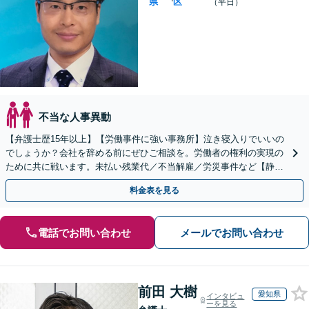
県
区
（平日）
不当な人事異動
【弁護士歴15年以上】【労働事件に強い事務所】泣き寝入りでいいの
でしょうか？会社を辞める前にぜひご相談を。労働者の権利の実現の
ために共に戦います。未払い残業代／不当解雇／労災事件など【静岡
駅10分】【初回相談無料】【夜間・休日相談可能】
料金表を見る
電話でお問い合わせ
メールでお問い合わせ
前田 大樹
愛知県
インタビュ
ーを見る