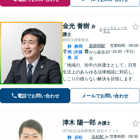
金光 誉樹
弁
インタビューを
見る
護士
静岡法律事務所
新静岡駅
営業時間：09:00
静
静岡
~18:30（平日）
岡
市葵
から徒歩10
|
県
区
分
「地域の、街中の弁護士として」日常
生活上のあらゆる法律相談に対応し、
しこりの残らない解決を目指します。
「この人に相談してよかった」と心か
ら思っていただけるよう、どのような
電話でお問い合わせ
メールでお問い合わせ
案件にも誠心誠意取り組んでいく所存
です。
津木 陽一郎
弁護士
JPS総合法律事務所 浜松オフィス
浜松駅
か
営業時間：09:30
静
浜松