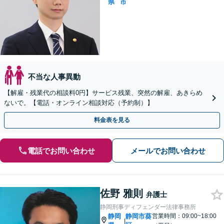
県
市
不当な人事異動
【解雇・残業代の相談料0円】サービス残業、突然の解雇、あきらめ
ないで。【電話・オンライン相談対応（予約制）】
料金表を見る
電話でお問い合わせ
メールでお問い合わせ
佐野 雅則
弁護士
静岡刑事ディフェンダー法律事務所
静岡
静岡市葵
営業時間：09:00~18:00
|