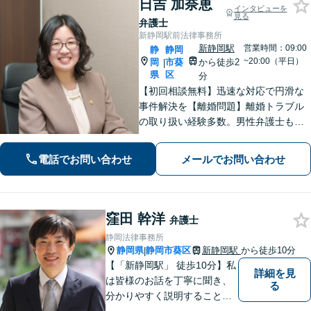
日吉 加奈恵
インタビューを
見る
弁護士
新静岡駅前法律事務所
新静岡駅
営業時間：09:00
静
静岡
~20:00（平日）
岡
市葵
から徒歩2
|
県
区
分
【初回相談無料】迅速な対応で円滑な
事件解決を【離婚問題】離婚トラブル
の取り扱い経験多数。男性弁護士も在
籍で男女双方の視点から最適なアドバ
イス【相続問題】全国出張も対応。関
電話でお問い合わせ
メールでお問い合わせ
連士業とも連携し、満足度の高い相続
を実現できるよう努めます【新静岡駅
直結】
窪田 幹洋
弁護士
静岡法律事務所
静岡県
静岡市葵区
新静岡駅
から徒歩10分
|
【「新静岡駅」 徒歩10分】私
詳細を見
は皆様のお話を丁寧に聞き、
る
分かりやすく説明することを