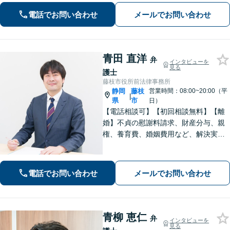
関わる相続の経験豊富」親身な対応で
浜松の企業を支援します。医療／運送
電話でお問い合わせ
メールでお問い合わせ
／介護／建設ほか【休日・夜間相談
可】
青田 直洋
弁
インタビューを
見る
護士
藤枝市役所前法律事務所
静岡
藤枝
営業時間：08:00~20:00（平
|
県
市
日）
【電話相談可】【初回相談無料】【離
婚】不貞の慰謝料請求、財産分与、親
権、養育費、婚姻費用など、解決実績
は豊富です【相続】皆さまがつまずい
ていないか、しっかりとコミュニケー
ションを取りながらお話を進めてまい
電話でお問い合わせ
メールでお問い合わせ
ります【法テラス利用可】【藤枝市役
所裏】
青柳 恵仁
弁
インタビューを
見る