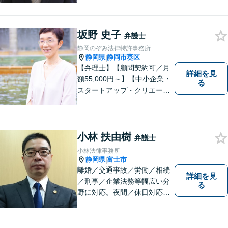
心がけています。 不安や疑問
を解消し、より良い紛争解決
に向けて全力でサポートしま
坂野 史子
す。 どんな些細なことでも結
弁護士
構ですので、お気軽にご相談
静岡のぞみ法律特許事務所
ください。
静岡県
静岡市葵区
|
【弁理士】【顧問契約可／月
詳細を見
額55,000円～】【中小企業・
る
スタートアップ・クリエータ
ー支援】契約書チェックや知
的財産権に関する企業法務サ
ポート。「特許、意匠、商
標、著作権、不正競争防止法
小林 扶由樹
弁護士
の専門知識・経験豊富」「リ
小林法律事務所
ーガルフォースの高精度契約
静岡県
富士市
|
書チェック」
離婚／交通事故／労働／相続
詳細を見
／刑事／企業法務等幅広い分
る
野に対応。夜間／休日対応
分割払い対応 相談料30分55
00円（税込） ※電話相談は行
っていません