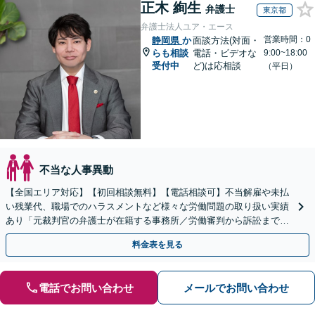
正木 絢生
弁護士
東京都
弁護士法人ユア・エース
営業時間：0
静岡県
か
面談方法(対面・
らも相談
電話・ビデオな
9:00~18:00
受付中
ど)は応相談
（平日）
不当な人事異動
【全国エリア対応】【初回相談無料】【電話相談可】不当解雇や未払
い残業代、職場でのハラスメントなど様々な労働問題の取り扱い実績
あり「元裁判官の弁護士が在籍する事務所／労働審判から訴訟まで、
裁判官経験を活かした最適な戦略を立案」
料金表を見る
電話でお問い合わせ
メールでお問い合わせ