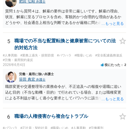
肥田 弘昭
弁護士
質問１から質問４は、解雇の要件は非常に厳しいです。解雇の理由、
状況、解雇に至るプロセスを含め、客観的かつ合理的な理由があるか
どうかや、社会通念上相当な判断であるかが厳格に問われます（労働
契約法16条）。普通解雇であれば就業規則にのっとり客観的、合理的
な理由、社会通念上相当かどうかです。そのためしっかりと証拠と理
由を会社側が立証する責任を負います。懲戒解雇であれば、告知弁明
5
職場での不当な配置転換と健康被害についての法
の機会の付与などさらに厳格です。裁判官は、解雇に関しては厳しく
的対処方法
みると思います。現在の状況であれば労働審判からスタートすれば良
#人事異動
#業務上過失・損害賠償
#パワハラ
#職場いじめ
#安全配慮義務違反
いかと思います。上記の対応の会社の思惑は分かりませんが訴訟のハ
#労働・雇用契約違反
ードルは労働者には通常高いので諦めるのをまっているのかもしれま
2026年6月4日
役にたった
2
せん。ご参考にしてください。
労働・雇用に強い弁護士
笹田 典宏
弁護士
職群変更や交通整理等の業務命令が、不正追及への報復や退職に追い
込む目的（不当な動機・目的）で行われている場合、または職種変更
による不利益が著しく過小な要求としてパワハラに該当する場合、そ
の命令は権利濫用として無効となる可能性が高いです。 また、健康状
態への配慮を怠り症状を悪化させたことは安全配慮義務違反に該当し
得ます。これらを根拠として、労働審判等を通じて配転の無効主張
6
職場の人権侵害から複合なトラブル
や、不法行為に基づく損害賠償（慰謝料等）の請求、さらには労災認
定の申請を検討することが考えられます。
#パワハラ
#正社員・契約社員
#職場いじめ
#人事異動
#労働審判