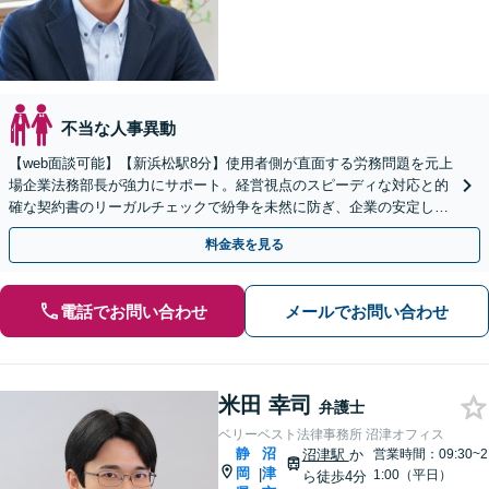
不当な人事異動
【web面談可能】【新浜松駅8分】使用者側が直面する労務問題を元上
場企業法務部長が強力にサポート。経営視点のスピーディな対応と的
確な契約書のリーガルチェックで紛争を未然に防ぎ、企業の安定した
成長を法務面からしっかりと後押しいたします。
料金表を見る
電話でお問い合わせ
メールでお問い合わせ
米田 幸司
弁護士
ベリーベスト法律事務所 沼津オフィス
静
沼
沼津駅
か
営業時間：09:30~2
岡
津
|
1:00（平日）
ら徒歩4分