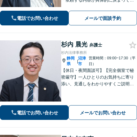
「依頼する内容が具体的に決まってい
ない」「どうしたらいいか分からな
い」という方もまずはご相談くださ
電話でお問い合わせ
メールで面談予約
い。相続遺言、離婚問題、交通事故、
借金問題、債権回収など【夜間休日応
相談】
杉内 晨光
弁護士
杉内法律事務所
静岡
沼津
営業時間：09:00~17:30（平
|
県
市
日）
【休日・夜間面談可】【完全個室で秘
密厳守】一人ひとりのお気持ちに寄り
添い、見通しをわかりやすくご説明。
その先の生活や将来も見据えながら、
安心してご相談いただけるようサポー
トいたします。
電話でお問い合わせ
メールでお問い合わせ