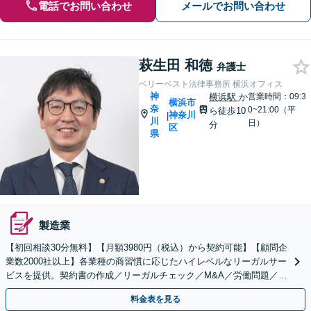
電話でお問い合わせ
メールでお問い合わせ
萩生田 和徳
弁護士
ベリーベスト法律事務所 横浜オフィス
神
横浜駅
か
営業時間：09:3
横浜市
奈
0~21:00（平
ら徒歩10
神奈川
|
川
日）
分
区
県
製造業
【初回相談30分無料】【月額3980円（税込）から契約可能】【顧問企
業数2000社以上】各業種の商習慣に応じたハイレベルなリーガルサー
ビスを提供。契約書の作成／リーガルチェック／M&A／労働問題／知
的財産等、お任せください【他士業連携可能】
料金表を見る