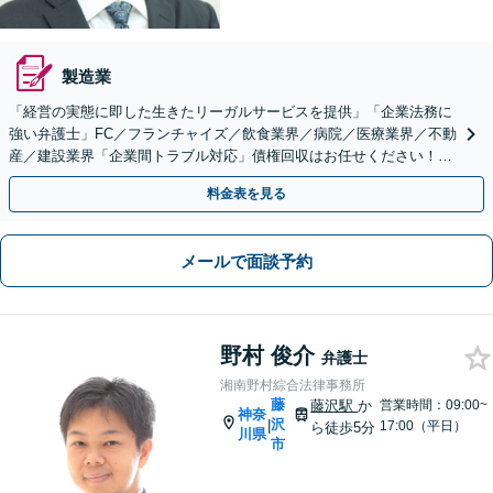
製造業
「経営の実態に即した生きたリーガルサービスを提供」「企業法務に
強い弁護士」FC／フランチャイズ／飲食業界／病院／医療業界／不動
産／建設業界「企業間トラブル対応」債権回収はお任せください！問
題社員にも対応や就業規則の整備など【初回相談無料】
料金表を見る
メールで面談予約
野村 俊介
弁護士
湘南野村綜合法律事務所
藤
藤沢駅
か
営業時間：09:00~
神奈
沢
|
17:00（平日）
ら徒歩5分
川県
市