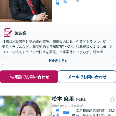
分
区
県
製造業
【初回相談無料】契約書の確認、売掛金の回収、企業間トラブル、従
業員トラブルなど。顧問契約は月額5万円〜OK。法務部設立よりも低
コストで法的トラブルの防止を実現。企業案件に止まらず、経営者の
方の家事事件のご相談も可能です【横浜駅徒歩5分】
料金表を見る
電話でお問い合わせ
メールでお問い合わせ
松本 麻里
弁護士
川崎つばさ法律事務所
神
京急川崎駅
営業時間：09:0
川崎
奈
0~17:30（平
から徒歩1