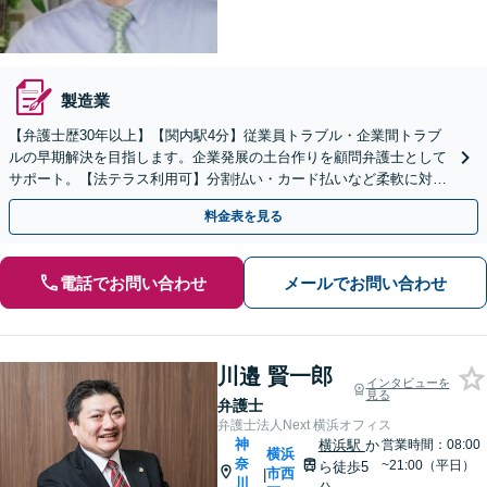
製造業
【弁護士歴30年以上】【関内駅4分】従業員トラブル・企業間トラブ
ルの早期解決を目指します。企業発展の土台作りを顧問弁護士として
サポート。【法テラス利用可】分割払い・カード払いなど柔軟に対応
【休日・夜間面談可】【電話／メール／ビデオ面談可】
料金表を見る
電話でお問い合わせ
メールでお問い合わせ
川邉 賢一郎
インタビューを
見る
弁護士
弁護士法人Next 横浜オフィス
神
横浜駅
か
営業時間：08:00
横浜
奈
~21:00（平日）
ら徒歩5
市西
|
川