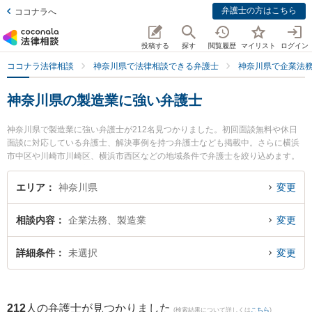
弁護士の方はこちら
ココナラへ
投稿する
探す
閲覧履歴
マイリスト
ログイン
ココナラ法律相談
神奈川県で法律相談できる弁護士
神奈川県で企業法
神奈川県の製造業に強い弁護士
神奈川県で製造業に強い弁護士が212名見つかりました。初回面談無料や休日
面談に対応している弁護士、解決事例を持つ弁護士なども掲載中。さらに横浜
市中区や川崎市川崎区、横浜市西区などの地域条件で弁護士を絞り込めます。
企業法務に関係する顧問弁護士契約や契約書作成・リーガルチェック、雇用契
約書・就業規則作成等の細かな分野での絞り込み検索もでき便利です。特に東
エリア
神奈川県
変更
京スタートアップ法律事務所 川崎支店の小林 望海弁護士や東京スタートアップ
法律事務所 相模原支店の福本 拓眞弁護士、法律事務所横濱アカデミアの大城
相談内容
企業法務、製造業
変更
基樹弁護士のプロフィール情報や弁護士費用、強みなどが注目されています。
『神奈川県で土日や夜間に発生した製造業のトラブルを今すぐに弁護士に相談
したい』『製造業のトラブル解決の実績豊富な近くの弁護士を検索したい』
詳細条件
未選択
変更
『初回相談無料で製造業を法律相談できる神奈川県内の弁護士に相談予約した
い』などでお困りの相談者さんにおすすめです。
212
人の弁護士が見つかりました
(検索結果について詳しくは
こちら
)