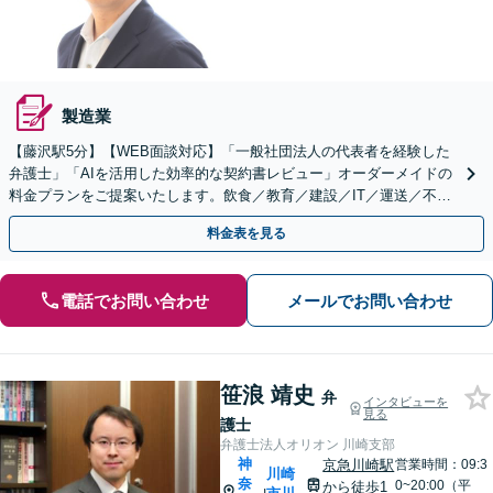
製造業
【藤沢駅5分】【WEB面談対応】「一般社団法人の代表者を経験した
弁護士」「AIを活用した効率的な契約書レビュー」オーダーメイドの
料金プランをご提案いたします。飲食／教育／建設／IT／運送／不動
産／メーカー／社会福祉法人など幅広い業界に対応
料金表を見る
電話でお問い合わせ
メールでお問い合わせ
笹浪 靖史
弁
インタビューを
見る
護士
弁護士法人オリオン 川崎支部
神
京急川崎駅
営業時間：09:3
川崎
奈
0~20:00（平
から徒歩1