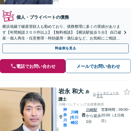
個人・プライベートの債務
横浜地裁で破産管財人も勤めており、債務整理に多くの実績がありま
す【年間相談２００件以上】【無料相談】【横浜駅徒歩５分】 自己破
産・個人再生・任意整理・時効援用・過払金など、お気軽にご相談く
ださい！
料金表を見る
電話でお問い合わせ
メールでお問い合わせ
岩永 和大
弁
インタビューを
見る
護士
川崎パシフィック法律事務所
神
川崎駅
営業時間：09:00~
川崎
奈
20:00（土日祝
から徒歩
市川
|
川
日）
1分
崎区
県