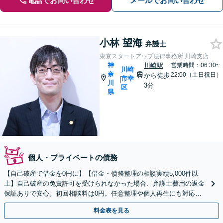
電話でお問い合わせ
メールでお問い合わせ
小林 望海
弁護士
東京スタートアップ法律事務所 川崎支店
神
川崎駅
営業時間：06:30~
川崎
奈
22:00（土日祝日）
から徒歩
市幸
|
川
3分
区
県
個人・プライベートの債務
【自己破産で借金を0円に】【借金・債務整理の相談実績5,000件以
上】自己破産の免責許可を受けられなかった場合、弁護士費用の返金
保証ありで安心。初回相談料は0円。任意整理や個人再生にも対応
【土日祝日・夜間も相談受付】【費用の分割払い可】
料金表を見る