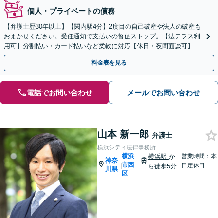
個人・プライベートの債務
【弁護士歴30年以上】【関内駅4分】2度目の自己破産や法人の破産も
おまかせください。受任通知で支払いの督促ストップ。【法テラス利
用可】分割払い・カード払いなど柔軟に対応【休日・夜間面談可】
【電話／メール／ビデオ面談可】
料金表を見る
電話でお問い合わせ
メールでお問い合わせ
山本 新一郎
弁護士
横浜シティ法律事務所
横浜
横浜駅
か
営業時間：本
神奈
市西
|
日定休日
ら徒歩5分
川県
区