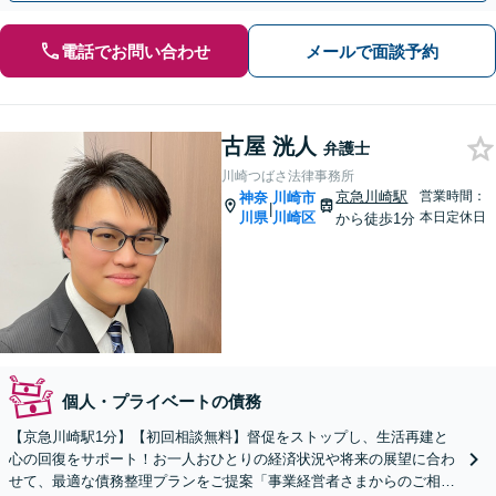
電話でお問い合わせ
メールで面談予約
古屋 洸人
弁護士
川崎つばさ法律事務所
京急川崎駅
営業時間：
神奈
川崎市
|
川県
川崎区
本日定休日
から徒歩1分
個人・プライベートの債務
【京急川崎駅1分】【初回相談無料】督促をストップし、生活再建と
心の回復をサポート！お一人おひとりの経済状況や将来の展望に合わ
せて、最適な債務整理プランをご提案「事業経営者さまからのご相談