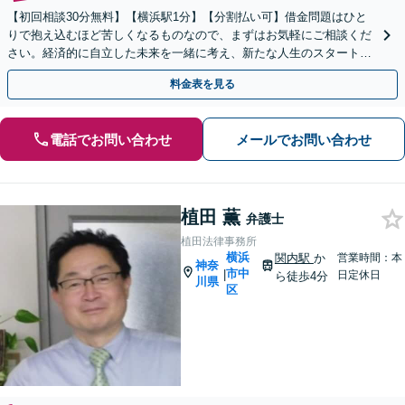
【初回相談30分無料】【横浜駅1分】【分割払い可】借金問題はひと
りで抱え込むほど苦しくなるものなので、まずはお気軽にご相談くだ
さい。経済的に自立した未来を一緒に考え、新たな人生のスタートを
サポート「法人破産／スムーズな事業閉鎖をサポート」
料金表を見る
電話でお問い合わせ
メールでお問い合わせ
植田 薫
弁護士
植田法律事務所
横浜
関内駅
か
営業時間：本
神奈
市中
|
日定休日
ら徒歩4分
川県
区