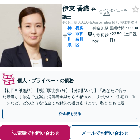
伊東 香織
弁
インタビューを
見る
護士
弁護士法人ALG＆Associates 横浜法律事務所
神
横浜
神奈川駅
営業時間：00:00
奈
市神
~23:59（土日祝
から徒歩
|
川
奈川
日）
5分
県
区
個人・プライベートの債務
【初回相談無料】【横浜駅徒歩7分】【分割払い可】「あなたに合っ
た最適な手段をご提案」消費者金融からの借入れ、リボ払い、住宅ロ
ーンなど、どのような借金でも解決の道はあります。私とともに最善
の解決を図りましょう【安心の完全個室対応／秘密厳守】
料金表を見る
電話でお問い合わせ
メールでお問い合わせ