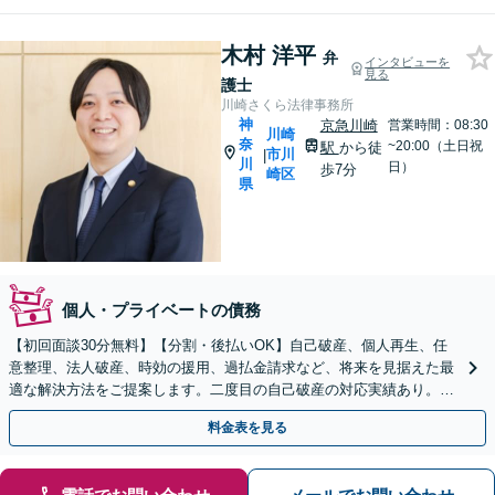
木村 洋平
弁
インタビューを
見る
護士
川崎さくら法律事務所
神
京急川崎
営業時間：08:30
川崎
奈
~20:00（土日祝
駅
から徒
市川
|
川
日）
歩7分
崎区
県
個人・プライベートの債務
【初回面談30分無料】【分割・後払いOK】自己破産、個人再生、任
意整理、法人破産、時効の援用、過払金請求など、将来を見据えた最
適な解決方法をご提案します。二度目の自己破産の対応実績あり。話
しやすい弁護士が相談者さまのご要望を丁寧に伺います
料金表を見る