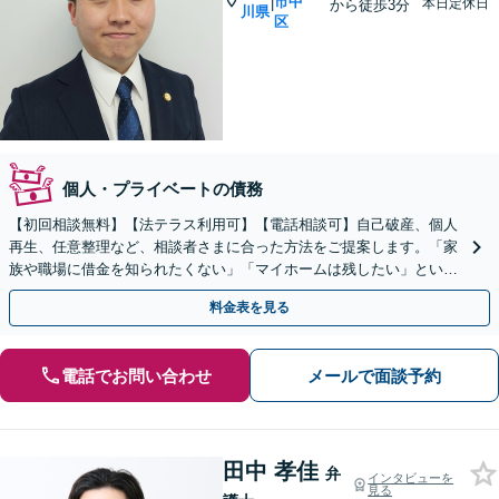
市中
|
本日定休日
から徒歩3分
川県
区
個人・プライベートの債務
【初回相談無料】【法テラス利用可】【電話相談可】自己破産、個人
再生、任意整理など、相談者さまに合った方法をご提案します。「家
族や職場に借金を知られたくない」「マイホームは残したい」といっ
た方もご相談ください。【完全個室】【日本大通り駅3分】
料金表を見る
電話でお問い合わせ
メールで面談予約
田中 孝佳
弁
インタビューを
見る