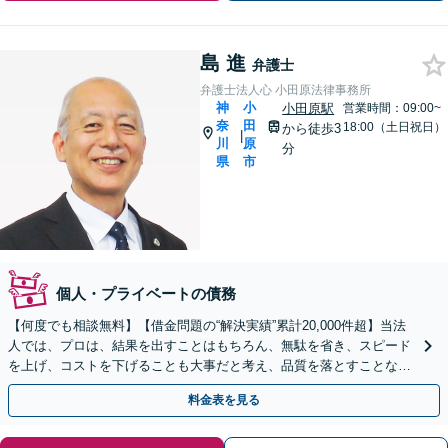
島 進
弁護士
弁護士法人心 小田原法律事務所
神
小
小田原駅
営業時間：09:00~
奈
田
18:00（土日祝日）
から徒歩3
|
川
原
分
県
市
個人・プライベートの債務
【何度でも相談無料】【借金問題の“解決実績”累計20,000件超】当法
人では、プロは、結果を出すことはもちろん、無駄を省き、スピード
を上げ、コストを下げることも大事だと考え、品質を落とすことな
く、費用を可能な限り安くすることにこだわります。
料金表を見る