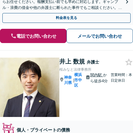
らお任せください。報酬支払い前でも早めに対応します。ギャンブ
ル・浪費の借金や他の弁護士に断られた事件でもご相談ください。税
理士・司法書士有資格弁護士が対応。
料金表を見る
電話でお問い合わせ
メールでお問い合わせ
井上 数規
弁護士
桜みなと法律事務所
横浜
関内駅
か
営業時間：本
神奈
市中
|
日定休日
ら徒歩4分
川県
区
個人・プライベートの債務