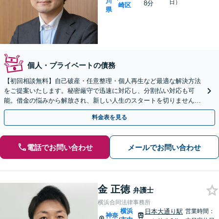
川
日）
8分
崎区
県
個人・プライベートの債務
【初回相談無料】自己破産・任意整理・個人再生など最適な解決方法
をご提案いたします。秘密厳守で迅速に対応し、分割払い対応も可
能。借金の悩みから解放され、新しい人生のスタートを切りませんか
【川崎駅8分】【休日・夜間相談OK】
料金表を見る
電話でお問い合わせ
メールでお問い合わせ
金 正徳
弁護士
横浜合同法律事務所
横浜
日本大通り駅
営業時間：
神奈