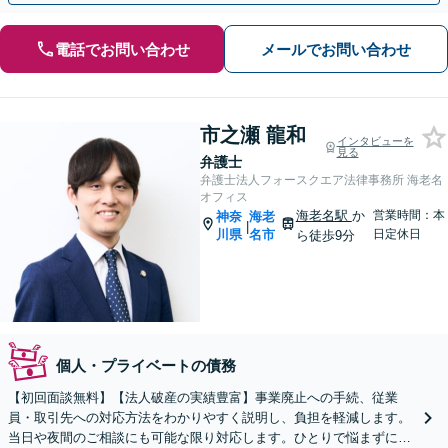
電話でお問い合わせ
メールでお問い合わせ
市之瀬 龍和
インタビューを
見る
弁護士
弁護士法人フォースクエア法律事務所 海老名
オフィス
海老名駅
か
営業時間：本
神奈
海老
|
川県
名市
日定休日
ら徒歩9分
個人・プライベートの債務
【初回面談無料】【法人破産の実績豊富】事業廃止への手続、従業
員・取引先への対応方法をわかりやすく説明し、負担を軽減します。
当日や夜間のご相談にも可能な限り対応します。ひとりで悩まずにご