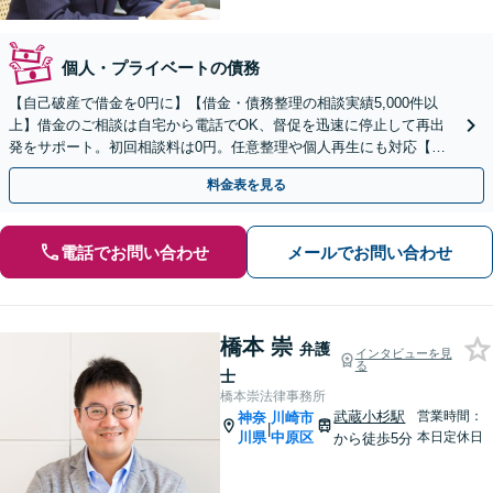
個人・プライベートの債務
【自己破産で借金を0円に】【借金・債務整理の相談実績5,000件以
上】借金のご相談は自宅から電話でOK、督促を迅速に停止して再出
発をサポート。初回相談料は0円。任意整理や個人再生にも対応【土
日祝日・夜間も相談受付】【費用の分割払い可】
料金表を見る
電話でお問い合わせ
メールでお問い合わせ
橋本 崇
弁護
インタビューを見
る
士
橋本崇法律事務所
武蔵小杉駅
営業時間：
神奈
川崎市
|
川県
中原区
本日定休日
から徒歩5分