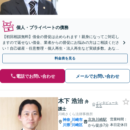
個人・プライベートの債務
【初回相談無料】借金の督促は止められます！親身になってご対応し
ますので返せない借金、業者からの督促にお悩みの方はご相談くださ
い！自己破産・任意整理・個人再生・法人再生など実績多数。あなた
の人生の再スタートを全力でサポート【川崎駅徒歩1分】
料金表を見る
電話でお問い合わせ
メールでお問い合わせ
木下 浩治
弁
インタビューを
見る
護士
川崎さくら法律事務所
京急川崎駅
営業時間：
神奈
川崎市
|
川県
川崎区
本日定休日
から徒歩7分