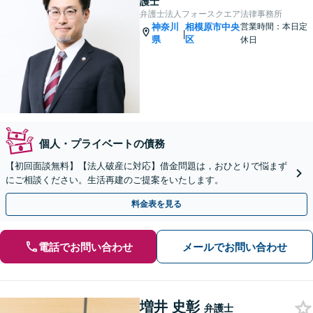
護士
弁護士法人フォースクエア法律事務所
神奈川
相模原市中央
営業時間：本日定
|
県
区
休日
個人・プライベートの債務
【初回面談無料】【法人破産に対応】借金問題は，おひとりで悩まず
にご相談ください。生活再建のご提案をいたします。
料金表を見る
電話でお問い合わせ
メールでお問い合わせ
増井 史彰
弁護士