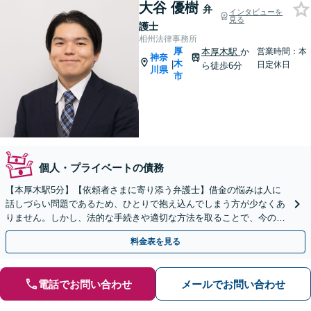
大谷 優樹
弁
インタビューを
見る
護士
相州法律事務所
厚
本厚木駅
か
営業時間：本
神奈
木
|
日定休日
ら徒歩6分
川県
市
個人・プライベートの債務
【本厚木駅5分】【依頼者さまに寄り添う弁護士】借金の悩みは人に
話しづらい問題であるため、ひとりで抱え込んでしまう方が少なくあ
りません。しかし、法的な手続きや適切な方法を取ることで、今の状
況を改善できる場合が多くあります。ぜひご相談ください。
料金表を見る
電話でお問い合わせ
メールでお問い合わせ