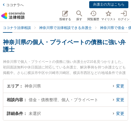
弁護士の方はこちら
ココナラへ
投稿する
探す
閲覧履歴
マイリスト
ログイン
ココナラ法律相談
神奈川県で法律相談できる弁護士
神奈川県で借金・
神奈川県の個人・プライベートの債務に強い弁
護士
神奈川県で個人・プライベートの債務に強い弁護士が210名見つかりました。
初回面談無料や休日面談に対応している弁護士、解決事例を持つ弁護士なども
掲載中。さらに横浜市中区や川崎市川崎区、横浜市西区などの地域条件で弁護
士を絞り込めます。借金・債務整理に関係する消費者金融の債務整理やクレジ
ット会社の債務整理、リボ払いの債務整理等の細かな分野での絞り込み検索も
エリア
神奈川県
変更
でき便利です。特に川崎パシフィック法律事務所の種村 求弁護士や川崎つばさ
法律事務所の古屋 洸人弁護士、横浜ユーリス法律事務所の関戸 淳平弁護士のプ
相談内容
借金・債務整理、個人・プライベート
変更
ロフィール情報や弁護士費用、強みなどが注目されています。『神奈川県で土
日や夜間に発生した個人・プライベートの債務のトラブルを今すぐに弁護士に
相談したい』『個人・プライベートの債務のトラブル解決の実績豊富な近くの
詳細条件
未選択
変更
弁護士を検索したい』『初回相談無料で個人・プライベートの債務を法律相談
できる神奈川県内の弁護士に相談予約したい』などでお困りの相談者さんにお
すすめです。