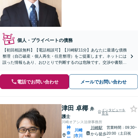
個人・プライベートの債務
【初回相談無料】【電話相談可】【川崎駅11分】あなたに最適な債務
整理（自己破産・個人再生・任意整理）をご提案します。ネットには
誤った情報もあり、おひとりで判断するのは危険です。交渉や書類作
成等の面倒な手続を代理します【休日・夜間相談可】
電話でお問い合わせ
メールでお問い合わせ
津田 卓椰
弁
インタビューを
見る
護士
川崎オアシス法律事務所
神
川崎駅
営業時間：09:30~
川崎
奈
20:00（土日祝
から徒歩
市川
|