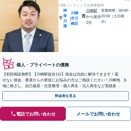
川崎パシフィック法律事務所
神
川崎駅
営業時間：09:00~
川崎
奈
20:00（土日祝
から徒歩
市川
|
川
日）
1分
崎区
県
個人・プライベートの債務
【初回相談無料】【川崎駅徒歩1分】借金は法的に解決できます！返
せない借金、業者からの督促にお悩みの方はご相談ください！川崎地
域に根ざし、自己破産・任意整理・個人再生・法人再生など実績多
数。あなたの人生の再スタートを全力で後押しします。
料金表を見る
電話でお問い合わせ
メールでお問い合わせ