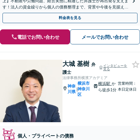
上】不動産や労働問題、経営実態に精通した弁護士が再出発を支えま
す！法人の資金繰りから個人の債務整理まで、背景や今後を見据えた
最適な解決策をご提案します【夜間や休日相談可】
料金表を見る
電話でお問い合わせ
メールでお問い合わせ
大城 基樹
弁
インタビューを
見る
護士
法律事務所横濱アカデミア
横浜市
横浜駅
か
営業時間：
神奈
神奈川
|
本日定休日
ら徒歩1分
川県
区
個人・プライベートの債務