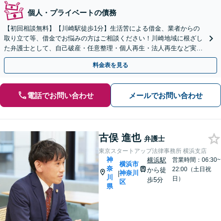
個人・プライベートの債務
【初回相談無料】【川崎駅徒歩1分】生活苦による借金、業者からの
取り立て等、借金でお悩みの方はご相談ください！川崎地域に根ざし
た弁護士として、自己破産・任意整理・個人再生・法人再生など実績
多数。あなたの人生の再スタートを全力で後押しします。
料金表を見る
電話でお問い合わせ
メールでお問い合わせ
古俣 進也
弁護士
東京スタートアップ法律事務所 横浜支店
神
横浜駅
営業時間：06:30~
横浜市
奈
22:00（土日祝
から徒
神奈川
|
川
日）
歩5分
区
県