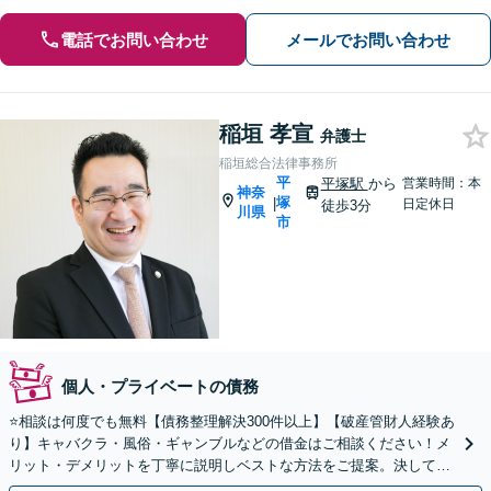
電話でお問い合わせ
メールでお問い合わせ
稲垣 孝宣
弁護士
稲垣総合法律事務所
平
平塚駅
から
営業時間：本
神奈
塚
|
日定休日
徒歩3分
川県
市
個人・プライベートの債務
⭐️相談は何度でも無料【債務整理解決300件以上】【破産管財人経験あ
り】キャバクラ・風俗・ギャンブルなどの借金はご相談ください！メ
リット・デメリットを丁寧に説明しベストな方法をご提案。決して叱
ることはしません！【代表弁護士が最後まで対応】