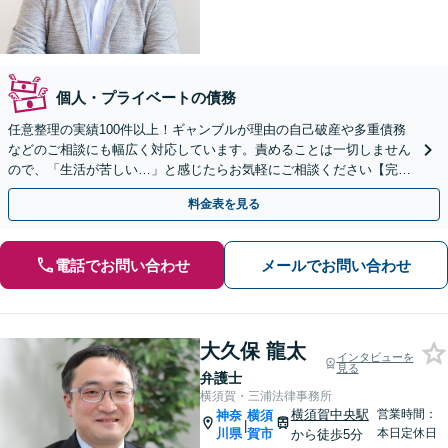
個人・プライベートの債務
任意整理の実績100件以上！ギャンブルが理由の自己破産や多重債務
などのご相談にも幅広く対応しています。責めることは一切しません
ので、「生活が苦しい…」と感じたらお気軽にご相談ください【完全
個室】【土日祝日面談可】
料金表を見る
電話でお問い合わせ
メールでお問い合わせ
大久保 龍太
インタビューを
見る
弁護士
横須賀・三浦法律事務所
横須賀中央駅
営業時間：
神奈
横須
|
川県
賀市
本日定休日
から徒歩5分