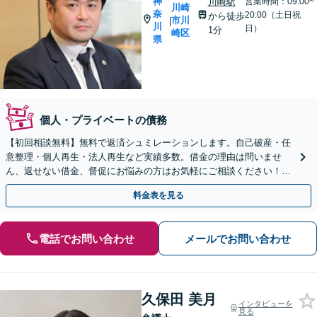
神
川崎駅
営業時間：09:00~
川崎
奈
20:00（土日祝
から徒歩
市川
|
川
日）
1分
崎区
県
個人・プライベートの債務
【初回相談無料】無料で返済シュミレーションします。自己破産・任
意整理・個人再生・法人再生など実績多数。借金の理由は問いませ
ん、返せない借金、督促にお悩みの方はお気軽にご相談ください！借
金をリセットして再スタートしましょう。【川崎駅徒歩1分】
料金表を見る
電話でお問い合わせ
メールでお問い合わせ
久保田 美月
インタビューを
見る