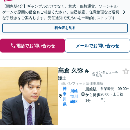
【関内駅4分】ギャンブルだけでなく、株式・仮想通貨、ソーシャル
ゲームが原因の借金もご相談ください。自己破産、任意整理など適切
な手続きをご案内します。受任通知で支払いを一時的にストップする
ことも【初回面談60分無料】【休日・夜間面談可】
料金表を見る
電話でお問い合わせ
メールでお問い合わせ
髙倉 久弥
弁
インタビューを
見る
護士
川崎パシフィック法律事務所
神
川崎駅
営業時間：09:00~
川崎
奈
20:00（土日祝
から徒歩
市川
|
川
日）
1分
崎区
県