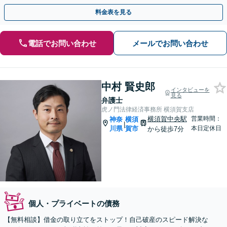
相談ください。【分割払い対応】【完全個室】
料金表を見る
電話でお問い合わせ
メールでお問い合わせ
中村 賢史郎
インタビューを
見る
弁護士
虎ノ門法律経済事務所 横須賀支店
横須賀中央駅
営業時間：
神奈
横須
|
川県
賀市
本日定休日
から徒歩7分
個人・プライベートの債務
【無料相談】借金の取り立てをストップ！自己破産のスピード解決な