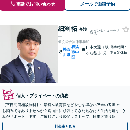
電話でお問い合わせ
メールで面談予約
細淵 拓
弁護
インタビューを見
る
士
横浜綜合法律事務所
横浜
日本大通り駅
営業時間：
神奈
市中
|
本日定休日
から徒歩1分
川県
区
個人・プライベートの債務
【平日初回相談無料】生活費や教育費などやむを得ない借金の返済で
お悩みではありませんか？真面目に頑張ってきたあなたの生活再建を
私がサポートします。ご依頼により督促はストップ。日本大通り駅直
結の好アクセス、リラックスできる空間でご相談に乗ります
料金表を見る