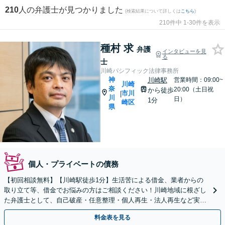
210
人の弁護士が見つかりました
(検索結果について詳しくは
こちら
)
210件中 1-30件を表示
種村 求
弁護
インタビューを見
る
士
川崎パシフィック法律事務所
神
川崎駅
営業時間：09:00~
川崎
奈
20:00（土日祝
から徒歩
市川
|
川
日）
1分
崎区
県
個人・プライベートの債務
【初回相談無料】【川崎駅徒歩1分】生活苦による借金、業者からの
取り立て等、借金でお悩みの方はご相談ください！川崎地域に根ざし
た弁護士として、自己破産・任意整理・個人再生・法人再生など実績
多数。あなたの人生の再スタートを全力で後押しします。
料金表を見る