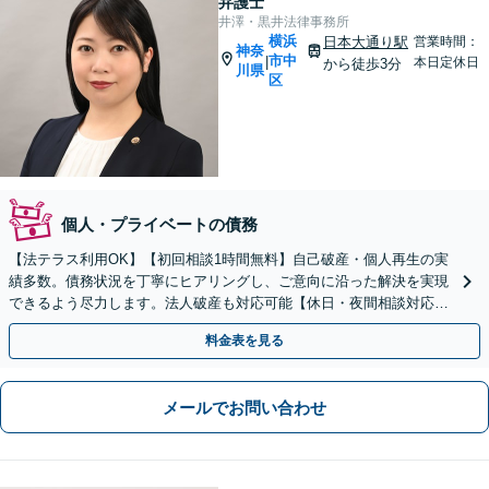
弁護士
井澤・黒井法律事務所
横浜
日本大通り駅
営業時間：
神奈
市中
|
本日定休日
から徒歩3分
川県
区
個人・プライベートの債務
【法テラス利用OK】【初回相談1時間無料】自己破産・個人再生の実
績多数。債務状況を丁寧にヒアリングし、ご意向に沿った解決を実現
できるよう尽力します。法人破産も対応可能【休日・夜間相談対応
（要予約）】【日本大通り駅3分】
料金表を見る
メールでお問い合わせ