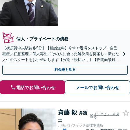
個人・プライベートの債務
【横須賀中央駅徒歩5分】【相談無料】今すぐ返済をストップ！自己
破産／任意整理／個人再生／その人に合った解決策を提案し、新たな
人生のスタートをお手伝いします【分割・後払い可】【夜間面談対応
（事前予約）】「過払い金請求は完全成功報酬型」
料金表を見る
電話でお問い合わせ
メールでお問い合わせ
齋藤 毅
弁護
インタビューを見
る
士
川崎パシフィック法律事務所