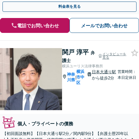
にも対応／個人事業主・中小企業」【休日・夜間相談可】
料金表を見る
電話でお問い合わせ
メールでお問い合わせ
関戸 淳平
弁
インタビューを
見る
護士
横浜ユーリス法律事務所
横浜
日本大通り駅
営業時間：
神奈
市中
|
本日定休日
から徒歩2分
川県
区
個人・プライベートの債務
【初回面談無料】【日本大通り駅2分／関内駅9分】【弁護士歴20年以