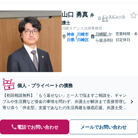
山口 勇真
弁
インタビューを
見る
護士
川崎オアシス法律事務所
川崎駅
か
営業時間：本
神奈
川崎市
|
川県
川崎区
日定休日
ら徒歩8分
個人・プライベートの債務
【初回相談無料】「もう返せない」と一人で悩まずご相談を。ギャン
ブルや生活費など借金の事情を問わず、弁護士が解決まで直接管理し
寄り添う「伴走型」支援であなたの生活再建を徹底応援。弁護士受任
で即時の督促停止。【法テラス利用可能】
電話でお問い合わせ
メールでお問い合わせ